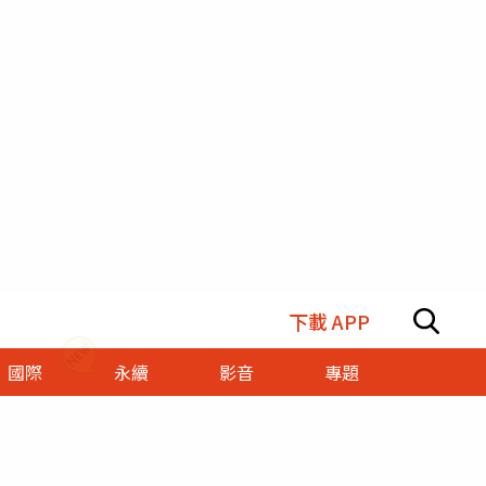
下載 APP
國際
永續
影音
專題