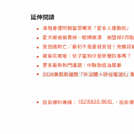
延伸閱讀
演唱會遭阿翰當眾嘲笑「愛多人運動吼」
愛犬被偷偷賣掉…媳婦崩潰 偷墮掉3月
安倍遇刺亡／最初不是要殺安倍！兇嫌認
被吳宗憲嗆：兒子當狗仔是榮譽的事嗎？
更多最新熱門議題：中聯致癌油風暴
2026美肌新趨勢「外泌體＋矽谷電波X
(02)6630-8641
投訴爆料專線：
、投訴