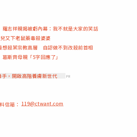
 羅志祥親揭被虧內幕：我不就是大家的笑話
胎兒又下老鼠藥毒殺婆婆
最想殺某宗教高層 自認做不到改殺前首相
 葛斯齊母親「5字回應了」
」聯手，開啟高階養膚新世代
PR
119@ctwant.com
爆料信箱：