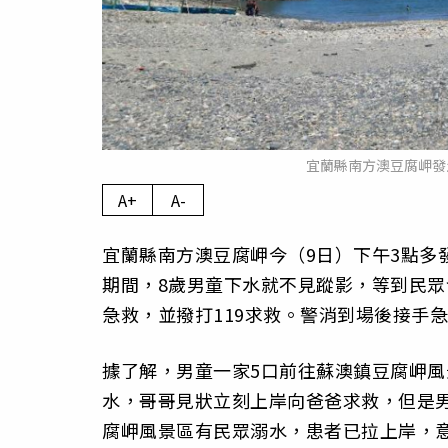
宜蘭縣南方澳豆腐岬發生
A+
A-
宜蘭縣南方澳豆腐岬今（9日）下午3點多
期間，8歲男童下水就不見蹤影，等到民眾
急救，並撥打119求救。警消到場後接手
據了解，男童一家5口前往蘇澳鎮豆腐岬風
水，哥哥見狀立刻上岸向爸爸求救，但是男
腐岬風景區有民眾溺水，患者已拉上岸，