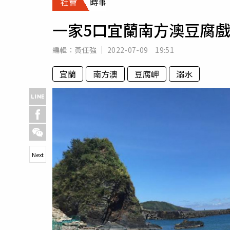
社會
時事
人物
汽車
一家5口宜蘭南方澳豆腐
專欄
房產新勢力
編輯：
黃任強
2022-07-09 19:51
宜蘭
南方澳
豆腐岬
溺水
Next