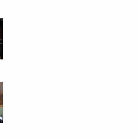
終
易
腦