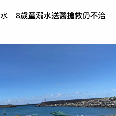
寵物
戲水 8歲童溺水送醫搶救仍不治
運勢
運動
梅酒