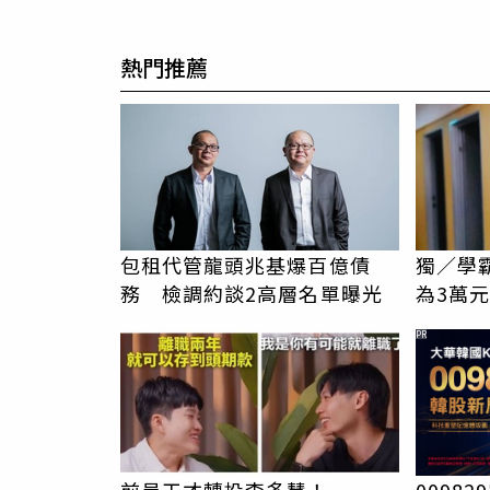
熱門推薦
包租代管龍頭兆基爆百億債
獨／學
務 檢調約談2高層名單曝光
為3萬
告！他
PR