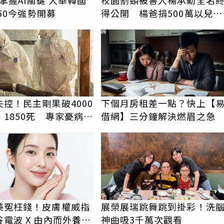
29掌握AI關鍵 大華韓國
校園割頸被害人楊承勳全名
I 50今強勢開募
得公開 楊爸捐500萬以兒名
成立獎助學金
PR
控！民主剛果破4000
下個月房租差一點？快上【
1850死 專家憂病毒
借網】三分鐘解決燃眉之急
變
美冤枉錢！皮膚權威指
展榮展瑞跳舞跳到掛彩！洗
電波 X 由內而外養出
神曲吸3千萬次觀看