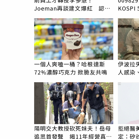
前員工才轉投李多慧！
0098
Joeman再談建文爆紅 認
KOSP
「很清楚他的價值」
PR
一個人爽嗑一桶？哈根達斯
伊波拉失
72%濃醇巧克力 掀脆友共鳴
人感染、
恐已突
PR
陽明交大教授砍死妹夫！岳母
拒絕醫
追思首發聲 揭11年經營真相
定：矽谷