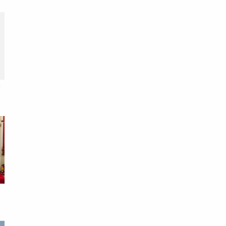
全
，
金
進