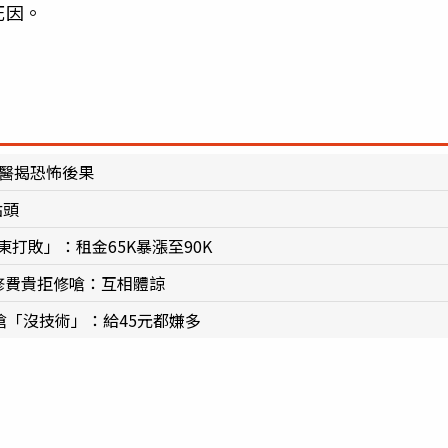
死因。
 醫揭恐怖後果
點頭
打敗」：租金65K暴漲至90K
修費貴拒修嗆：互相體諒
嗆「沒技術」：給45元都嫌多