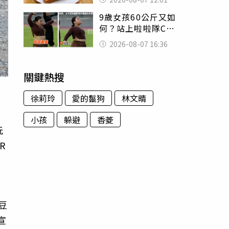
司」 半年後暴瘦
9歲女孩60公斤又如
嚇壞女兒
何？站上啦啦隊C位
驚艷全場 千萬網
2026-08-07 16:36
友被圈粉
關鍵熱搜
徐莉玲
愛的鬣狗
林文晴
小孩
躲避
香菱
玩
R
豆
宣