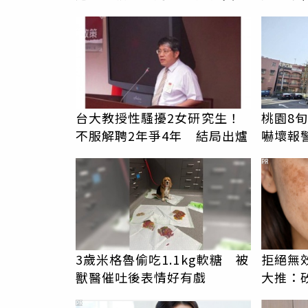
駁「爭產」
逆齡好
台大教授性騷擾2女研究生！
桃園8
不服解聘2年爭4年 結局出爐
嚇壞報
PR
3歲米格魯偷吃1.1kg軟糖 被
拒絕無
獸醫催吐後表情好有戲
大推：矽
而外更
PR