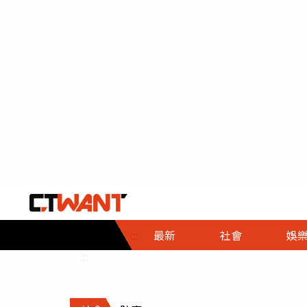
社會首頁
娛樂首頁
財經首頁
政
:::
最新
社會
娛
時事
即時
熱線
:::
直擊
大條
人物
調查
專題
３Ｃ