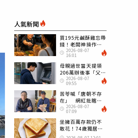
人氣新聞
買195元鹹酥雞忘帶
錢！老闆神操作
2026-08-07
「倒找5元」 全網
16:01
看哭：這就是台灣
母親過世當天提領
206萬辦後事「父子
2026-08-07
遭判刑」 律師：
09:55
搶錢先下手是罪
苦苓喊「唐朝不存
在」 網紅批瞎編
2026-08-07
歷史：李白、杜甫
07:09
用鮮卑文寫詩？
坐擁百萬存款仍不
敢花！74歲獨居翁
「1餐只吃1片吐
2026-08-07 12:01