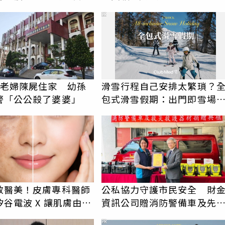
膚質
PR
旬老婦陳屍住家 幼孫
滑雪行程自己安排太繁瑣？
警「公公殺了婆婆」
包式滑雪假期：出門即雪場
一價全包不怕預算爆表！
效醫美！皮膚專科醫師
公私協力守護市民安全 財
谷電波 X 讓肌膚由內
資訊公司贈消防警備車及先
強韌
救災裝備
PR