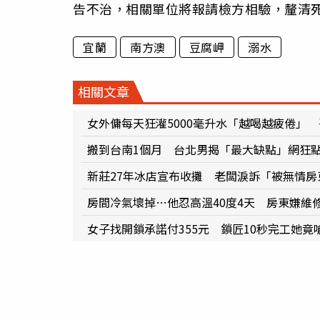
告不治，相關單位將報請檢方相驗，釐清
宜蘭
南方澳
豆腐岬
溺水
相關文章
女外傭每天狂灌5000毫升水「越喝越疲倦」
搬到台南1個月 台北男揭「最大缺點」網狂
新莊27年冰店宣布收攤 老闆淚訴「被無情房東
房間冷氣壞掉…他忍高溫40度4天 房東嫌維
女子找開鎖承諾付355元 鎖匠10秒完工她竟