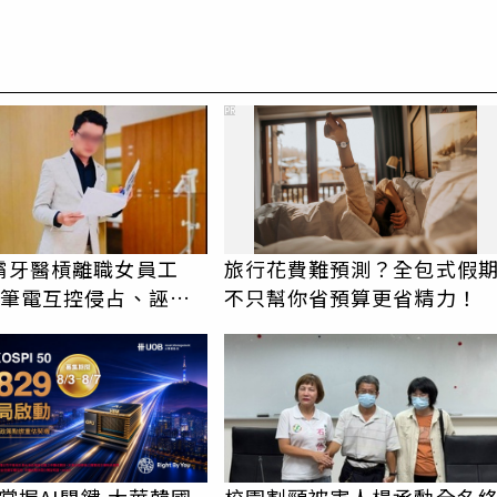
PR
霸牙醫槓離職女員工
旅行花費難預測？全包式假
元筆電互控侵占、誣
不只幫你省預算更省精力！
慘勝