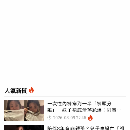
人氣新聞
一次性內褲穿到一半「褲頭分
離」 妹子裙底滑落尬爆：同事全
看光
2026-08-09 22:46
陪伴8年竟非親孫？兒子車禍亡「祖