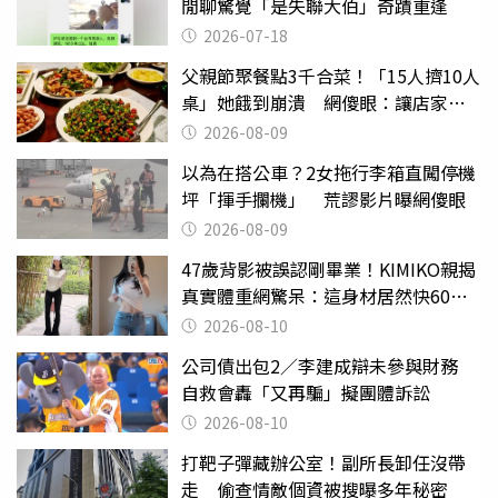
閒聊驚覺「是失聯大伯」奇蹟重逢
2026-07-18
父親節聚餐點3千合菜！「15人擠10人
桌」她餓到崩潰 網傻眼：讓店家看
笑話
2026-08-09
以為在搭公車？2女拖行李箱直闖停機
坪「揮手攔機」 荒謬影片曝網傻眼
2026-08-09
47歲背影被誤認剛畢業！KIMIKO親揭
真實體重網驚呆：這身材居然快60公
斤？
2026-08-10
公司債出包2／李建成辯未參與財務
自救會轟「又再騙」擬團體訴訟
2026-08-10
打靶子彈藏辦公室！副所長卸任沒帶
走 偷查情敵個資被搜曝多年秘密