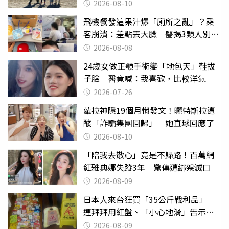
2026-08-10
飛機餐發這果汁爆「廁所之亂」？乘
客崩潰：差點丟大臉 醫揭3類人別亂
喝
2026-08-08
24歲女做正顎手術變「地包天」鞋拔
子臉 醫竟喊：我喜歡，比較洋氣
2026-07-26
蘿拉神隱19個月悄發文！曬特斯拉遭
酸「詐騙集團回歸」 她直球回應了
2026-08-10
「陪我去散心」竟是不歸路！百萬網
紅雅典娜失蹤3年 驚傳遭綁架滅口
2026-08-09
日本人來台狂買「35公斤戰利品」
連拜拜用紅盤、「小心地滑」告示牌
也帶回家
2026-08-09