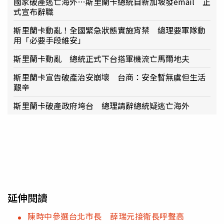
國家破產逃亡海外…斯里蘭卡總統自新加坡發email 正
式宣布辭職
斯里蘭卡動亂！全國緊急狀態實施宵禁 總理要軍隊動
用「必要手段維安」
斯里蘭卡動亂 總統正式下台搭軍機流亡馬爾地夫
斯里蘭卡宣告破產治安崩壞 台商：安全暫無虞但生活
艱辛
斯里蘭卡破產政府垮台 總理請辭總統疑逃亡海外
延伸閱讀
陳時中參選台北市長 薛瑞元接衛長呼聲高