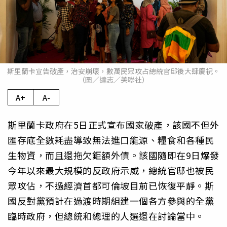
斯里蘭卡宣告破產，治安崩壞，數萬民眾攻占總統官邸後大肆慶祝。
（圖／達志／美聯社）
A+
A-
斯里蘭卡政府在5日正式宣布國家破產，該國不但外
匯存底全數耗盡導致無法進口能源、糧食和各種民
生物資，而且還拖欠鉅額外債。該國隨即在9日爆發
今年以來最大規模的反政府示威，總統官邸也被民
眾攻佔，不過經濟首都可倫坡目前已恢復平靜。斯
國反對黨預計在過渡時期組建一個各方參與的全黨
臨時政府，但總統和總理的人選還在討論當中。