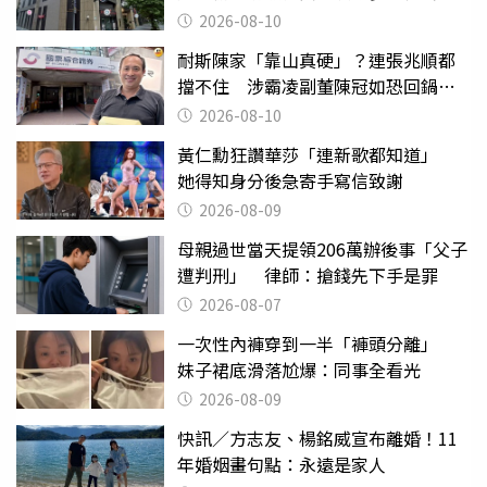
2026-08-10
耐斯陳家「靠山真硬」？連張兆順都
擋不住 涉霸凌副董陳冠如恐回鍋國
票證
2026-08-10
黃仁勳狂讚華莎「連新歌都知道」
她得知身分後急寄手寫信致謝
2026-08-09
母親過世當天提領206萬辦後事「父子
遭判刑」 律師：搶錢先下手是罪
2026-08-07
一次性內褲穿到一半「褲頭分離」
妹子裙底滑落尬爆：同事全看光
2026-08-09
快訊／方志友、楊銘威宣布離婚！11
年婚姻畫句點：永遠是家人