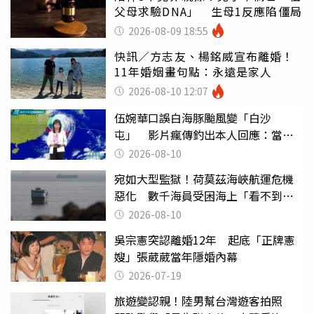
父母求驗DNA」 生母1反應陷僵局
2026-08-09 18:55
快訊／方志友、楊銘威宣布離婚！
11年婚姻畫句點：永遠是家人
2026-08-10 12:07
伍婉華口誤白海豚颱風變「白沙
屯」 影片瘋傳釣出本人回應：當下
懊惱到現在
2026-08-10
宛如大型監獄！荷莫茲海峽航運危機
惡化 數千海員受困海上「看不到未
來」
2026-08-10
吳宗憲突認離婚12年 起底「正牌憲
嫂」張葳葳當年隱婚內幕
2026-07-19
旅遊變認親！陸男幫台灣遊客拍照