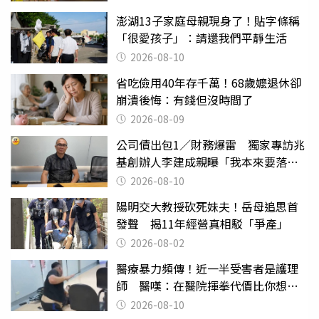
澎湖13子家庭母親現身了！貼字條稱
「很愛孩子」：請還我們平靜生活
2026-08-10
省吃儉用40年存千萬！68歲嬤退休卻
崩潰後悔：有錢但沒時間了
2026-08-09
公司債出包1／財務爆雷 獨家專訪兆
基創辦人李建成親曝「我本來要落
跑」
2026-08-10
陽明交大教授砍死妹夫！岳母追思首
發聲 揭11年經營真相駁「爭產」
2026-08-02
醫療暴力頻傳！近一半受害者是護理
師 醫嘆：在醫院揮拳代價比你想像
的還要大
2026-08-10