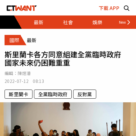
跳至主要內容區塊
下載 APP
最新
社會
娛樂
財經
國際
最新
斯里蘭卡各方同意組建全黨臨時政府
國家未來仍困難重重
編輯：
陳煜濬
2022-07-12 08:13
斯里蘭卡
全黨臨時政府
反對黨