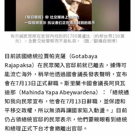
有示威民眾把在官邸內找到的1700萬盧比（約新台幣150萬
元），全數交給警察而不是私吞。（圖／翻攝自微博）
目前該國總統拉賈帕克薩（Gotabaya
Rajapaksa）在民眾闖入官邸前就已離去，據傳可
能流亡海外，稍早他透過國會議長發表聲明，宣布
會在7月13日正式辭職。斯里蘭卡國會議長阿貝瓦
迪那（Mahinda Yapa Abeywardena）：「總統通
知我向民眾宣布，他會在7月13日辭職，並保證和
平移交政權，所以無須再讓國家陷入動盪。」目前
仍占領總統官邸的民眾表示，他們要親眼看到總統
和總理正式下台才會撤離出官邸。