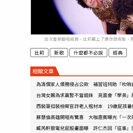
這次重新翻唱經典，比莉戴上了爆炸頭假髮、
比莉
新歌
什麼都不必說
經典
相關文章
為清償家人債務侵占公款 補習班特助「吹哨
台灣女團為求贏暫不當姐妹 見面會「學弟」
西裝筆挺裝檢察官詐老人棺材本 19歲屁孩
蘇慧倫高雄開唱有驚喜 大咖嘉賓曝光「一次
臧芮軒狠電兒屁股畫面曝 許仁杰因「這事」