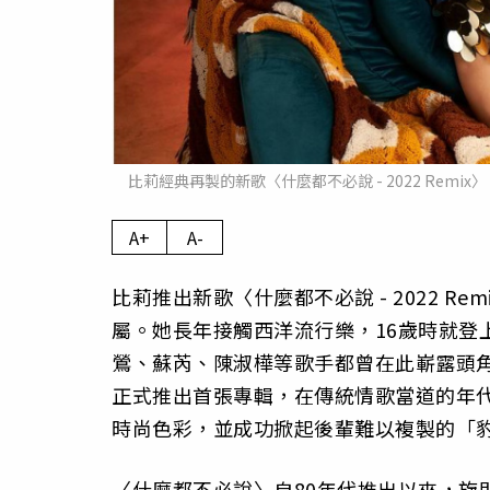
比莉經典再製的新歌〈什麼都不必說 - 2022 Rem
A+
A-
比莉推出新歌〈什麼都不必說 - 2022 
屬。她長年接觸西洋流行樂，16歲時就登
鶯、蘇芮、陳淑樺等歌手都曾在此嶄露頭角；
正式推出首張專輯，在傳統情歌當道的年
時尚色彩，並成功掀起後輩難以複製的「
〈什麼都不必說〉自80年代推出以來，旋