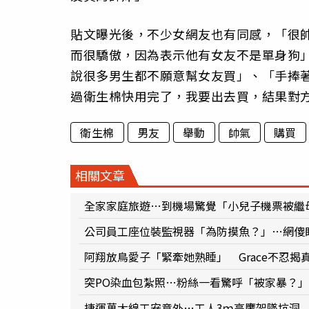
貼文曝光後，不少女網友也有同感，「很
而很驕傲，因為表示他有女友不是單身狗
說很多男生都不願意幫女友買」、「手捧
過衛生棉快用完了，我要出去買，結果對
衛生棉
男友
舉動
帥氣
購買
相關文章
全家家庭旅遊…到機場驚覺「小兒子機票被繼
公司員工座位裝監視器「為防摸魚？」…網傻
阿翔放鳥愛子「緊牽她熟睡」 Grace不忍
突PO染血包紮照…粉絲一看驚呼「被家暴？
捷運萬大線工安意外…工人3ｍ高鷹架墜坑洞