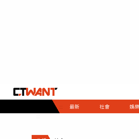
社會首頁
娛樂首頁
財經首頁
政
:::
最新
社會
娛
時事
即時
熱線
:::
直擊
大條
人物
調查
專題
３Ｃ