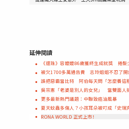
延伸閱讀
《還珠》容嬤嬤86歲獲終生成就獎 捲髮
被欠1700多萬通告費 志玲姐姐不忍了
誤把惡霸當比特 阿伯每天問「怎麼養這
吳宗憲「老婆是別人的女兒」 當雙面人
更多最新熱門議題：中聯致癌油風暴
夏天蚊蟲多傷人？小孩耳朵被叮成「史瑞
RONA WORLD 正式上市!