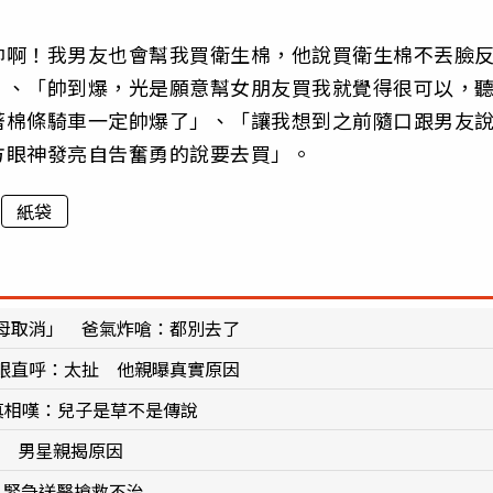
帥啊！我男友也會幫我買衛生棉，他說買衛生棉不丟臉
」、「帥到爆，光是願意幫女朋友買我就覺得很可以，
著棉條騎車一定帥爆了」、「讓我想到之前隨口跟男友
方眼神發亮自告奮勇的說要去買」。
紙袋
母取消」 爸氣炸嗆：都別去了
眼直呼：太扯 他親曝真實原因
揭真相嘆：兒子是草不是傳說
」 男星親揭原因
 緊急送醫搶救不治