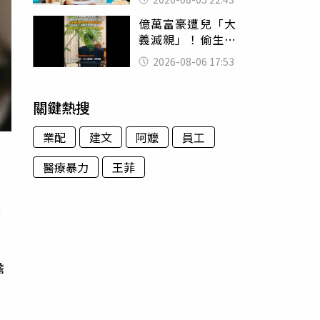
怒嗆：化妝有錯嗎
億萬富豪遭兒「大
義滅親」！偷生子
怕曝光 竟盜鄰居
2026-08-06 17:53
身份辦假證落戶
關鍵熱搜
業配
建文
阿嬤
員工
醫療暴力
王菲
他
擔
方