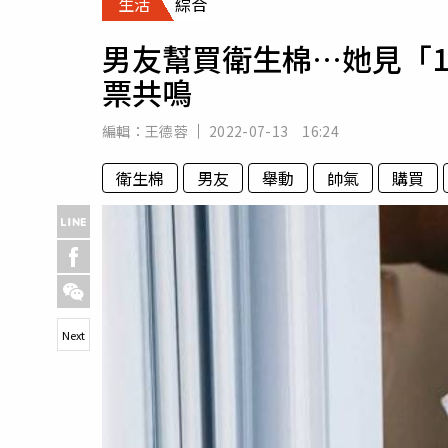
生活
綜合
人物
汽車
男友幫買衛生棉…她見「1
專欄
票共鳴
房產新勢力
編輯：
王德蓉
2022-07-13 16:24
衛生棉
男友
舉動
帥氣
購買
Next