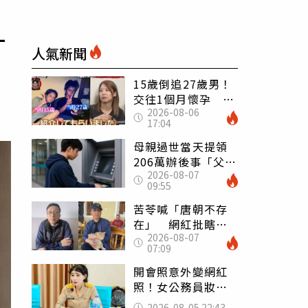
一
人氣新聞
15歲倒追27歲男！
交往1個月懷孕 36
2026-08-06
歲當阿嬤故事曝光
17:04
母親過世當天提領
206萬辦後事「父子
2026-08-07
遭判刑」 律師：
09:55
搶錢先下手是罪
苦苓喊「唐朝不存
在」 網紅批瞎編
2026-08-07
歷史：李白、杜甫
07:09
用鮮卑文寫詩？
開會照意外變網紅
照！女公務員妝容
掀2千則留言 本人
2026-08-05 22:43