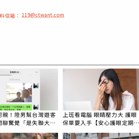
119@ctwant.com
爆料信箱：
PR
認親！陸男幫台灣遊客
上班看電腦 眼睛壓力大 護眼
閒聊驚覺「是失聯大
保單要入手【安心護眼定期
蹟重逢
睛險】