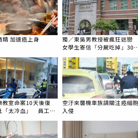
酒精 加速癌上身
獨／東吳男教授被瘋狂迷
女學生寄信「分屍吃掉」30
騷擾！認罪免關
PR
樂教室命案10天後復
空汙來襲機車族請關注癌細
批「太冷血」 員工怒
入侵
上嘴