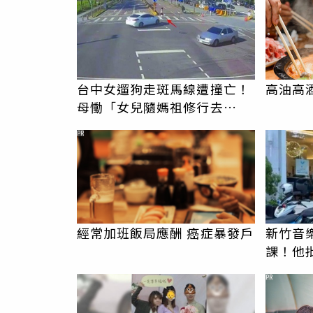
台中女遛狗走斑馬線遭撞亡！
高油高
母慟「女兒隨媽祖修行去
了」 駕駛過失致死判9月
PR
經常加班飯局應酬 癌症暴發戶
新竹音
課！他
駁：閉
PR