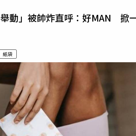
寵物
舉動」被帥炸直呼：好MAN 掀
運勢
運動
梅酒
紙袋