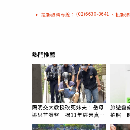
(02)6630-8641
投訴爆料專線：
、投訴
熱門推薦
陽明交大教授砍死妹夫！岳母
旅遊變
追思首發聲 揭11年經營真相
拍照 
駁「爭產」
伯」奇
PR