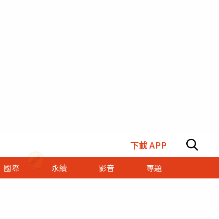
下載 APP
國際
永續
影音
專題