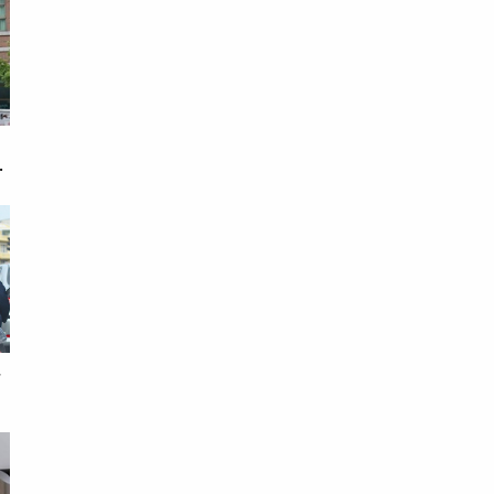
戀
次
胞