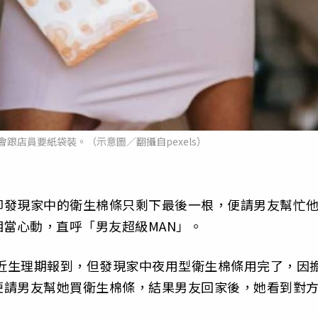
跟店員要紙袋裝。（示意圖／翻攝自pexels）
卻發現家中的衛生棉條只剩下最後一根，便請男友幫忙
相當心動，直呼「男友超級MAN」。
近生理期報到，但發現家中夜用型衛生棉條用完了，因
便請男友幫她買衛生棉條，結果男友回家後，她看到對
。