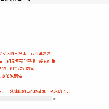
少女照曝…根本「混血洋娃娃」
開告…網見價碼全歪樓：錢真好賺
種狗」飼主爆氣開嗆
搞定婆媳關係
克」 驚悚照釣出爸媽苦主：我家的也是
PR