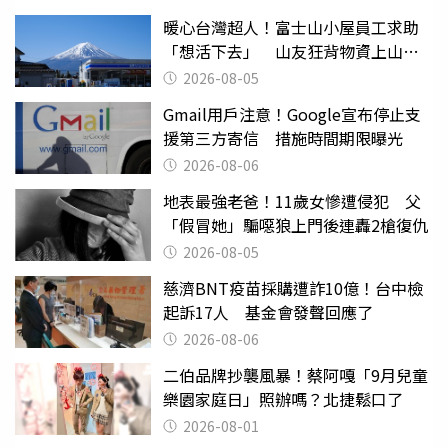
暖心台灣超人！富士山小屋員工求助
「想活下去」 山友狂背物資上山：
台灣真的是寶島
2026-08-05
Gmail用戶注意！Google宣布停止支
援第三方寄信 措施時間期限曝光
2026-08-06
地表最強老爸！11歲女慘遭侵犯 父
「假冒她」騙噁狼上門後連轟2槍復仇
2026-08-05
慈濟BNT疫苗採購遭詐10億！台中檢
起訴17人 基金會發聲回應了
2026-08-06
二伯品牌抄襲風暴！蔡阿嘎「9月兒童
樂園家庭日」照辦嗎？北捷鬆口了
2026-08-01