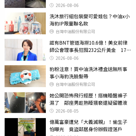
2026-08-06
洗沐旅行組包裝變可愛娃包？中油x小
海豹IP限量聯名款
台灣中油股份有限公司
誆有BNT管道海撈10.6億！美女前律
師公會理事長狂囤232公斤黃金 17人
遭起訴
2026-08-06
豹粉注意！買中油洗沐禮盒送無所事
事小海豹洗臉髮帶
台灣中油股份有限公司
她公開恐怖飛行經歷！搭機睡醒褲子
濕了 鄰座男趁熟睡猥褻還疑留體液
2026-08-05
億萬富豪遭兒「大義滅親」！偷生子
怕曝光 竟盜鄰居身份辦假證落戶