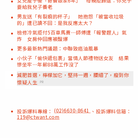
女兒產子後「寄養娘家6年」 母親拒歸還：你兒子
要給我兒子養老
男友送「有裂痕的杯子」 她抱怨「被當收垃圾
的」遭已讀不回：是我反應太大？
檢修冷氣拒付5百車馬費…師傅遭「報警趕人」氣
炸 女房仲回應被酸爆
更多最新熱門議題：中聯致癌油風暴
小伙子「偷快遞包裹」當情人節禮物送女友 結果
慘坐牢…年薪88萬工作沒了
減肥首選，檸檬加它，堅持一週，腰細了，瘦到你
懷疑人生
PR
(02)6630-8641
投訴爆料專線：
、投訴爆料信箱：
119@ctwant.com