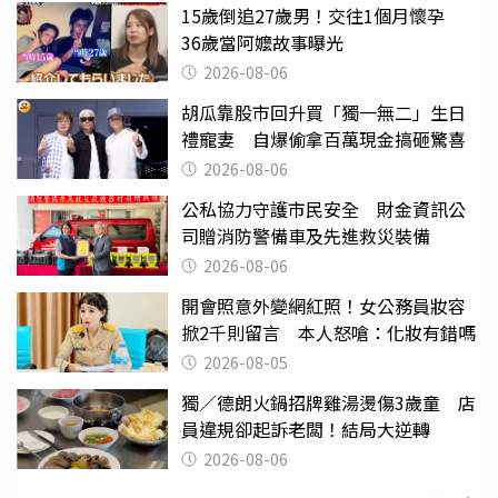
15歲倒追27歲男！交往1個月懷孕
36歲當阿嬤故事曝光
2026-08-06
胡瓜靠股市回升買「獨一無二」生日
禮寵妻 自爆偷拿百萬現金搞砸驚喜
2026-08-06
公私協力守護市民安全 財金資訊公
司贈消防警備車及先進救災裝備
2026-08-06
開會照意外變網紅照！女公務員妝容
掀2千則留言 本人怒嗆：化妝有錯嗎
2026-08-05
獨／德朗火鍋招牌雞湯燙傷3歲童 店
員違規卻起訴老闆！結局大逆轉
2026-08-06