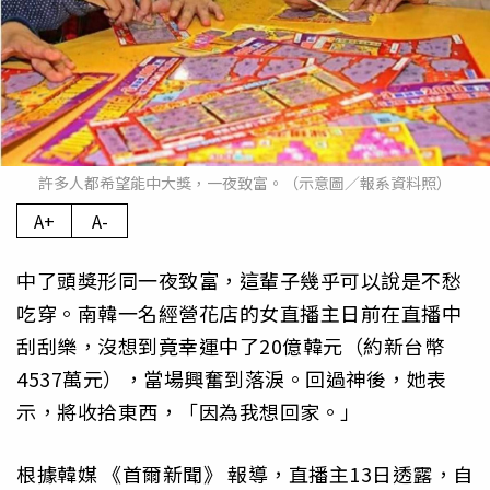
許多人都希望能中大獎，一夜致富。（示意圖／報系資料照）
A+
A-
中了頭獎形同一夜致富，這輩子幾乎可以說是不愁
吃穿。南韓一名經營花店的女直播主日前在直播中
刮刮樂，沒想到竟幸運中了20億韓元（約新台幣
4537萬元），當場興奮到落淚。回過神後，她表
示，將收拾東西，「因為我想回家。」
根據韓媒
《首爾新聞》
報導，直播主13日透露，自