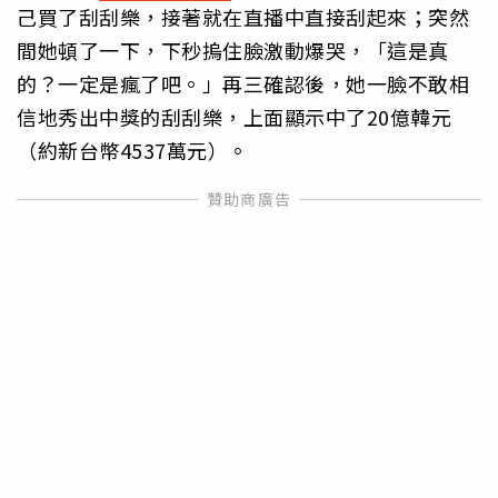
己買了刮刮樂，接著就在直播中直接刮起來；突然
間她頓了一下，下秒摀住臉激動爆哭，「這是真
的？一定是瘋了吧。」再三確認後，她一臉不敢相
信地秀出中獎的刮刮樂，上面顯示中了20億韓元
（約新台幣4537萬元）。