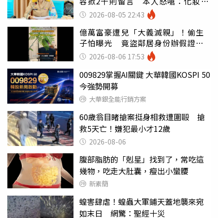
容掀2千則留言 本人怒嗆：化妝有
錯嗎
2026-08-05 22:43
億萬富豪遭兒「大義滅親」！偷生
子怕曝光 竟盜鄰居身份辦假證落
戶
2026-08-06 17:53
009829掌握AI關鍵 大華韓國KOSPI 50
今強勢開募
大華銀全能行銷方案
60歲翁目睹搶案挺身相救遭圍毆 搶
救5天亡！嫌犯最小才12歲
2026-08-06
腹部脂肪的「剋星」找到了，常吃這
幾物，吃走大肚囊，瘦出小蠻腰
新素簡
蝗害肆虐！蝗蟲大軍鋪天蓋地襲來宛
如末日 網驚：聖經十災