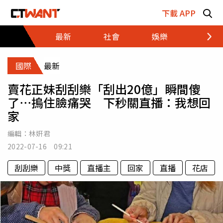
跳至主要內容區塊
下載 APP
最新
社會
娛樂
財經
國際
最新
賣花正妹刮刮樂「刮出20億」瞬間傻
了⋯摀住臉痛哭 下秒關直播：我想回
家
編輯：
林姸君
2022-07-16 09:21
刮刮樂
中獎
直播主
回家
直播
花店