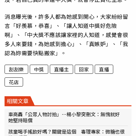
消息曝光後，許多人都為她感到開心，大家紛紛留
言「好羨慕，恭喜」、「讓人知道中獎好危險
啊」、「中大獎不應該讓家裡的人知道，感覺會很
多人來要錢，為她感到擔心」、「真嫉妒」、「我
認為妳需要快點搬家」。
刮刮樂
中獎
直播主
回家
直播
花店
相關文章
車商轟「公眾人物討拍」⋯楊小黎突刪文：無愧就好
她堅持賠償
孩童喝手搖飲好嗎？關鍵是這個 毒理專家：微糖也很