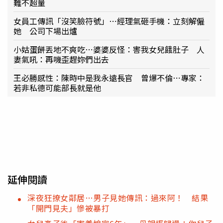
難不超量
女員工傳訊「沒笑臉符號」⋯經理氣砸手機：立刻解僱
她 公司下場出爐
小姑蛋餅丟地不爽吃⋯婆婆反怪：害我女兒餓肚子 人
妻氣吼：再嘰歪趕妳們出去
王必勝感性：陳時中是我永遠長官 曾爆不倫⋯專家：
若非私德可能部長就是他
延伸閱讀
深夜狂撩女鄰居…男子見她傳訊：過來阿！ 結果
「開門見夫」慘被暴打