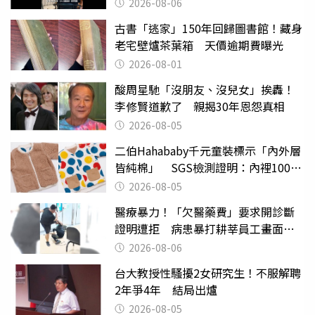
2026-08-06
古書「逃家」150年回歸圖書館！藏身
老宅壁爐茶葉箱 天價逾期費曝光
2026-08-01
酸周星馳「沒朋友、沒兒女」挨轟！
李修賢道歉了 親揭30年恩怨真相
2026-08-05
二伯Hahababy千元童裝標示「內外層
皆純棉」 SGS檢測證明：內裡100%
聚酯纖維
2026-08-05
醫療暴力！「欠醫藥費」要求開診斷
證明遭拒 病患暴打耕莘員工畫面曝
光
2026-08-06
台大教授性騷擾2女研究生！不服解聘
2年爭4年 結局出爐
2026-08-05