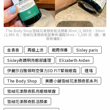
The Body Shop雪絨花漾顏奇肌活顏素30ml /2,380元、50ml
/2,980 元；雪絨花漾顏奇肌密集修護霜50ml／1,580 元（圖／黃
筱婷攝影）
金喜善
再婚上流
眼周保養
Sisley paris
Sisley奇蹟明亮眼部護理
Elizabeth Arden
伊麗莎白雅頓時空彈力3D FIT緊緻眼霜
鍾瑤
The Body Shop
美體小舖雪絨花漾顏奇肌系列
雪絨花漾顏奇肌亮眼精華露
雪絨花漾顏奇肌活顏素