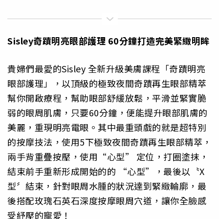
Sisley
奇蹟明亮眼部護理 60
分鐘打造完美緊緻明眸
貴婦們最愛的Sisley 全新升級美膚課程「奇蹟明亮
眼部護理」，以頂級的極致夜間奇蹟再生眼部精萃
幫你開啟療程，幫助眼部舒緩放鬆，平滑並緊實脆
弱的眼周肌膚，只要60分鐘，便能提升眼部肌膚的
美麗，重現明亮電眼。其中最重頭戲的就是超特別
的按摩技法，使用5下極致夜間奇蹟再生眼部精萃，
兩手背重疊按壓，使用“心型” 定位，打圈塗抹，
結束前手重新形成開始的的 “心型”，最後以〝X
型〞結束，針對眼周水腫的狀況達到緊緻輪廓，最
後搭配玫瑰石英石深度按摩眼周穴道，讓你全臉感
受紓壓的寵愛！