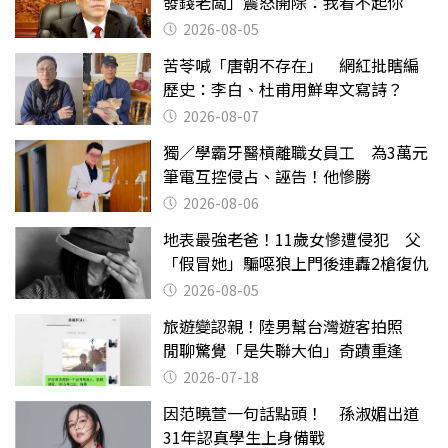
發錢老闆」震怒開除：我看不起你
2026-08-05
苦苓喊「唐朝不存在」 網紅批瞎編
歷史：李白、杜甫用鮮卑文寫詩？
2026-08-07
獨／學霸牙醫槓離職女員工 為3萬元
筆電互控侵占、誣告！他慘勝
2026-08-06
地表最強老爸！11歲女慘遭侵犯 父
「假冒她」騙噁狼上門後連轟2槍復仇
2026-08-05
旅遊變認親！陸男幫台灣遊客拍照
閒聊驚覺「是失聯大伯」奇蹟重逢
2026-07-18
因范曉萱一句話點頭！ 孫淑媚出道
31年認真學生上身備戰