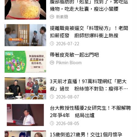
腹部脂肪的「剋星」找到了，常吃這
幾物，吃走大肚囊，瘦出小蠻腰
新素簡
提離職竟被逼交「料理秘方」！老闆
扣薪拒發 廚師怒爆料衝上熱搜
2026-07-22
帶著皮克敏一起出門吧
Pikmin Bloom
3天前才直播！97萬料理網紅「肥大
叔」過世 粉絲憶不對勁：瘦得不合
理
2026-08-07
台大教授性騷擾2女研究生！不服解聘
2年爭4年 結局出爐
2026-08-05
15歲倒追27歲男！交往1個月懷孕