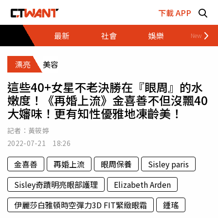
跳至主要內容區塊
下載 APP
最新
社會
娛樂
財經
漂亮
美容
這些40+女星不老決勝在『眼周』的水
嫩度！《再婚上流》金喜善不但沒飄40
大嬸味！更有知性優雅地凍齡美！
記者：
黃筱婷
2022-07-21 18:26
金喜善
再婚上流
眼周保養
Sisley paris
Sisley奇蹟明亮眼部護理
Elizabeth Arden
伊麗莎白雅頓時空彈力3D FIT緊緻眼霜
鍾瑤