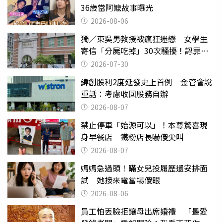
36歲當阿嬤故事曝光
2026-08-06
獨／東吳男教授被瘋狂迷戀 女學生
寄信「分屍吃掉」30次騷擾！認罪免
關
2026-07-30
緯創股利2度延發史上首例 金管會說
重話：考慮收回股務自辦
2026-08-07
禁止停車「始源可以」！本尊驚喜現
身早餐店 鐵粉店長嚇傻尖叫
2026-08-07
媽媽急過頭！瞞女兒投履歷還安排面
試 她接來電當場傻眼
2026-08-06
員工怕丟臉拒讓母出席婚禮 「最愛