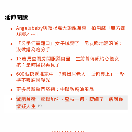
延伸閱讀
Angelababy與賴冠霖大談姐弟戀 拍吻戲「雙方都
舒服才拍」
「分手何需藉口」女子喊掰了 男友跪地翻滾喊：
沒做錯為啥分手
13歲男童關房間服藥自盡 生前曾傳訊給心儀女
孩：是時候說再見了
600個快遞堆家中 7旬獨居老人「睡包裹上」…堅
持不丟原因曝光
更多最新熱門議題：中聯致癌油風暴
減肥首選，檸檬加它，堅持一週，腰細了，瘦到你
懷疑人生
PR