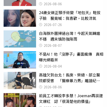
2026-08-06
24歲女做正顎手術變「地包天」鞋拔
子臉 醫竟喊：我喜歡，比較洋氣
2026-07-26
白海豚外圍掃過台灣！今起天氣轉趨
不穩 週末慎防強降雨
2026-08-07
不是AI！他「沒脖子」畫面瘋傳 真相
曝光網看呆
2026-08-04
高雄欠到台北！長庚、榮總、部立醫
院都受害 「醫療暴力男」離譜紀錄
曝光
2026-08-06
前員工才轉投李多慧！Joeman再談建
文爆紅 認「很清楚他的價值」