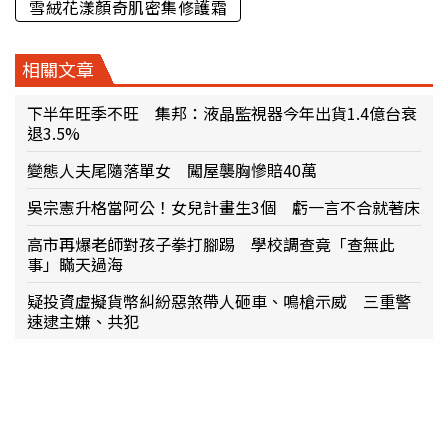
雪絨花漾顏奇肌密集修護霜
相關文章
下半年旺季不旺 集邦：液晶監視器今年出貨1.4億台衰
退3.5%
變態人夫尾隨落單女 闖屋襲胸慘賠40萬
吳宗憲升格當阿公！女兒計畫生3個 虧一言不合就著床
高市再爆老師對孩子拳打腳踢 學校調查竟「查無此
事」瞞天過海
疑投資虛擬貨幣糾紛惡煞帶人砸車、鳴槍示威 三重警
速逮主嫌、共犯