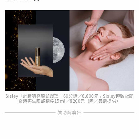
Sisley「奇蹟明亮眼部護理」60分鐘／6,600元；Sisley極致夜間
奇蹟再生眼部精粹15ml／8200元（圖／品牌提供）