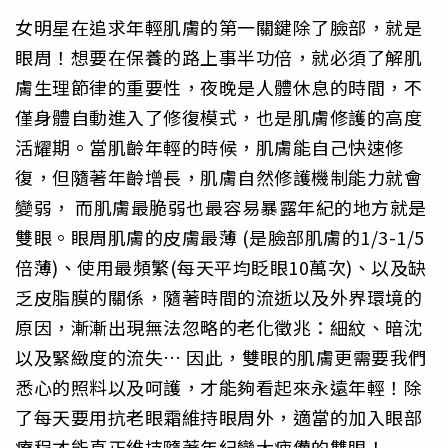
女明星在追求年輕肌膚的第一關鍵除了臉部，就是
眼周！想要在保養的路上事半功倍，就必須了解肌
膚生理節律的重要性，夜晚是人體休息的時間，不
僅身體自動進入了修復模式，也是肌膚修護的高度
活耀期。當肌齡年輕的時候，肌膚能自己快速修
復，但隨著年齡增長，肌膚自然修護機制能力就會
變弱， 而肌膚最脆弱也最容易暴露年紀的地方就是
雙眼。眼周肌膚的皮膚最薄 (是臉部肌膚的1/3-1/5
倍薄)、使用最頻繁(每天平均眨眼10萬次)、以及缺
乏皮脂膜的關係，隨著時間的流逝以及外界環境的
原因，漸漸出現無法忽略的老化徵兆：細紋、暗沈
以及緊緻度的流失… 因此，雙眼的肌膚更需要我們
悉心的照料以及呵護，才能夠看起來永遠年輕！除
了每天要用抗老眼霜維持眼周外，適當的加入眼部
療程才能真正維持隨著年紀變大疲憊的雙眼！