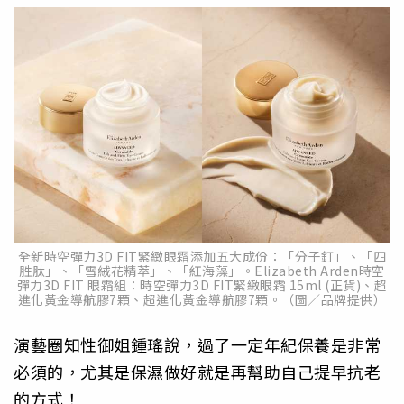
全新時空彈力3D FIT緊緻眼霜添加五大成份：「分子釘」、「四
胜肽」、「雪絨花精萃」、「紅海藻」。Elizabeth Arden時空
彈力3D FIT 眼霜組：時空彈力3D FIT緊緻眼霜 15ml (正貨)、超
進化黃金導航膠7顆、超進化黃金導航膠7顆。（圖／品牌提供）
演藝圈知性御姐鍾瑤說，過了一定年紀保養是非常
必須的，尤其是保濕做好就是再幫助自己提早抗老
的方式！