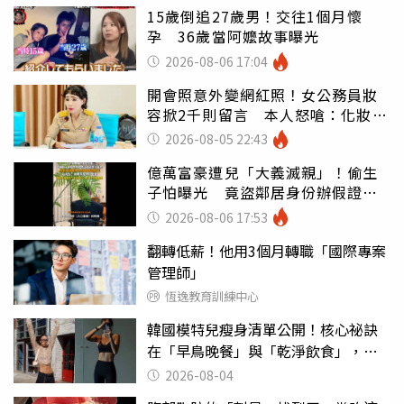
15歲倒追27歲男！交往1個月懷
孕 36歲當阿嬤故事曝光
2026-08-06 17:04
開會照意外變網紅照！女公務員妝
容掀2千則留言 本人怒嗆：化妝有
錯嗎
2026-08-05 22:43
億萬富豪遭兒「大義滅親」！偷生
子怕曝光 竟盜鄰居身份辦假證落
戶
2026-08-06 17:53
翻轉低薪！他用3個月轉職「國際專案
管理師」
恆逸教育訓練中心
韓國模特兒瘦身清單公開！核心祕訣
在「早鳥晚餐」與「乾淨飲食」，親
授局部消贅肉運動
2026-08-04