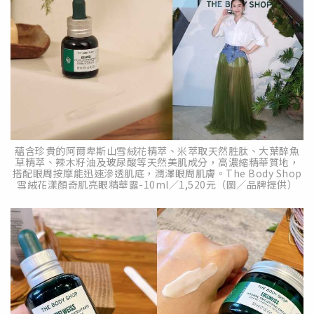
蘊含珍貴的阿爾卑斯山雪絨花精萃、米萃取天然胜肽、大葉醉魚
草精萃、辣木籽油及玻尿酸等天然美肌成分，高濃縮精華質地，
搭配眼周按摩能迅速滲透肌底，潤澤眼周肌膚。The Body Shop
雪絨花漾顏奇肌亮眼精華露-10ml／1,520元（圖／品牌提供）