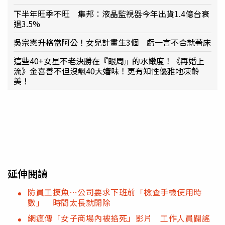
下半年旺季不旺 集邦：液晶監視器今年出貨1.4億台衰
退3.5%
吳宗憲升格當阿公！女兒計畫生3個 虧一言不合就著床
這些40+女星不老決勝在『眼周』的水嫩度！《再婚上
流》金喜善不但沒飄40大嬸味！更有知性優雅地凍齡
美！
延伸閱讀
防員工摸魚…公司要求下班前「檢查手機使用時
數」 時間太長就開除
網瘋傳「女子商場內被掐死」影片 工作人員闢謠