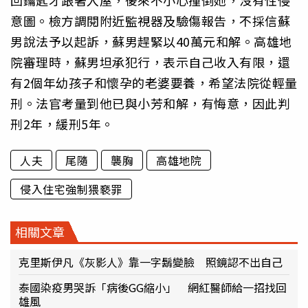
回鑰匙才跟著入屋，後來不小心撞倒她，沒有性侵
意圖。檢方調閱附近監視器及驗傷報告，不採信蘇
男說法予以起訴，蘇男趕緊以40萬元和解。高雄地
院審理時，蘇男坦承犯行，表示自己收入有限，還
有2個年幼孩子和懷孕的老婆要養，希望法院從輕量
刑。法官考量到他已與小芳和解，有悔意，因此判
刑2年，緩刑5年。
人夫
尾隨
襲胸
高雄地院
侵入住宅強制猥褻罪
相關文章
克里斯伊凡《灰影人》靠一字鬍變臉 照鏡認不出自己
泰國染疫男哭訴「病後GG縮小」 網紅醫師給一招找回
雄風