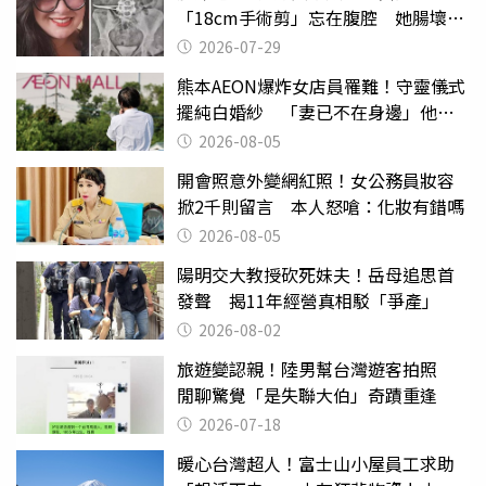
「18cm手術剪」忘在腹腔 她腸壞死
險喪命
2026-07-29
熊本AEON爆炸女店員罹難！守靈儀式
擺純白婚紗 「妻已不在身邊」他淚
喊：無法想像
2026-08-05
開會照意外變網紅照！女公務員妝容
掀2千則留言 本人怒嗆：化妝有錯嗎
2026-08-05
陽明交大教授砍死妹夫！岳母追思首
發聲 揭11年經營真相駁「爭產」
2026-08-02
旅遊變認親！陸男幫台灣遊客拍照
閒聊驚覺「是失聯大伯」奇蹟重逢
2026-07-18
暖心台灣超人！富士山小屋員工求助