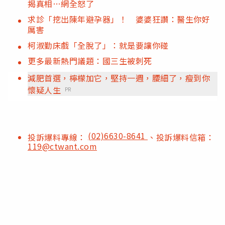
揭真相…網全怒了
求診「挖出陳年避孕器」！ 婆婆狂讚：醫生你好
厲害
柯淑勤床戲「全脫了」：就是要讓你碰
更多最新熱門議題：國三生被刺死
減肥首選，檸檬加它，堅持一週，腰細了，瘦到你
懷疑人生
PR
(02)6630-8641
投訴爆料專線：
、投訴爆料信箱：
119@ctwant.com