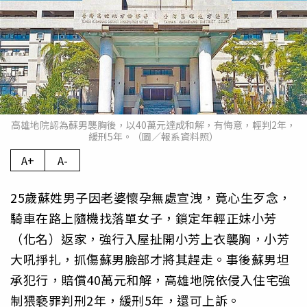
高雄地院認為蘇男襲胸後，以40萬元達成和解，有悔意，輕判2年，
緩刑5年。（圖／報系資料照）
A+
A-
25歲蘇姓男子因老婆懷孕無處宣洩，竟心生歹念，
騎車在路上隨機找落單女子，鎖定年輕正妹小芳
（化名）返家，強行入屋扯開小芳上衣襲胸，小芳
大吼掙扎，抓傷蘇男臉部才將其趕走。事後蘇男坦
承犯行，賠償40萬元和解，高雄地院依侵入住宅強
制猥褻罪判刑2年，緩刑5年，還可上訴。