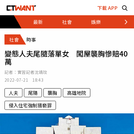
跳至主要內容區塊
下載 APP
最新
社會
娛樂
財經
社會
時事
變態人夫尾隨落單女 闖屋襲胸慘賠40
萬
記者：
實習記者沈靖玟
2022-07-21 18:43
人夫
尾隨
襲胸
高雄地院
侵入住宅強制猥褻罪