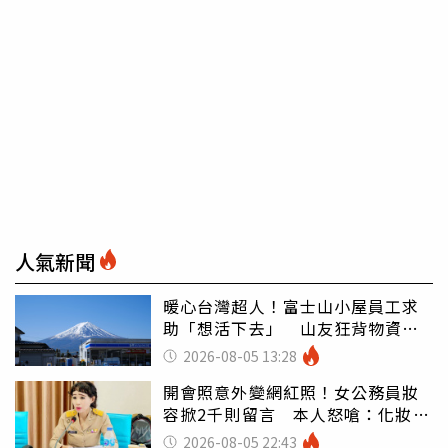
人氣新聞
暖心台灣超人！富士山小屋員工求
助「想活下去」 山友狂背物資上
山：台灣真的是寶島
2026-08-05 13:28
開會照意外變網紅照！女公務員妝
容掀2千則留言 本人怒嗆：化妝有
錯嗎
2026-08-05 22:43