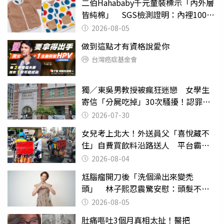
二伯Hahababy千元童裝標示「內外層
皆純棉」 SGS檢測證明：內裡100%
聚酯纖維
2026-08-05
做到這點才有資格說愛你
台灣癌症基金會
獨／東吳男教授被瘋狂迷戀 女學生
寄信「分屍吃掉」30次騷擾！認罪免
關
2026-07-30
女兒考上北大！外送員父「喜悅藏不
住」自費買飲料沿路送人 平台霸氣
幫付學費
2026-08-04
尪腦瘤開刀後「洗個澡出來變禿
頭」 林子熙忍震驚安慰：頭髮不重
要
2026-08-05
肚痛嘔吐3個月真相太扯！醫把