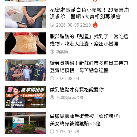
私密處長滿白色小顆粒！20歲男崩
潰求診 醫曝5大真相別再誤會
2026-08-05 22:10
腹部脂肪的「剋星」找到了，常吃這
幾物，吃走大肚囊，瘦出小蠻腰
新素簡
疑勞資糾紛！新莊好市多前員工持刀
登賣場頂樓 母苦勸急送醫
2026-08-04
做到這點才有資格說愛你
台灣癌症基金會
做卵巢囊腫手術竟被「誤切膀胱」
美女終身被毀獲賠5.5億
2026-07-28