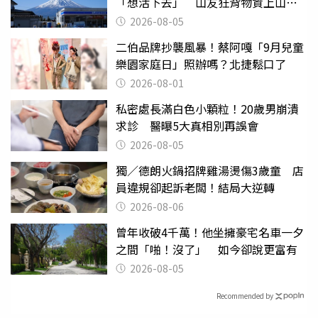
「想活下去」 山友狂背物資上山：
台灣真的是寶島
2026-08-05
二伯品牌抄襲風暴！蔡阿嘎「9月兒童
樂園家庭日」照辦嗎？北捷鬆口了
2026-08-01
私密處長滿白色小顆粒！20歲男崩潰
求診 醫曝5大真相別再誤會
2026-08-05
獨／德朗火鍋招牌雞湯燙傷3歲童 店
員違規卻起訴老闆！結局大逆轉
2026-08-06
曾年收破4千萬！他坐擁豪宅名車一夕
之間「啪！沒了」 如今卻說更富有
2026-08-05
Recommended by