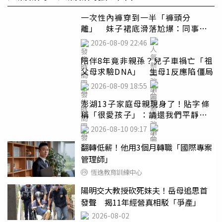
一次性內褲穿到一半「褲頭分
離」 妹子裙底滑落尬爆：同事全
看光
2026-08-09 22:46
陪伴8年竟非親孫？兒子車禍亡「祖
父母求驗DNA」 生母1反應陷僵局
2026-08-09 18:55
澎湖13子家庭母親現身了！貼字條
稱「很愛孩子」：請還我們平靜生
活
2026-08-10 09:17
翻轉低薪！他用3個月轉職「國際專案
管理師」
恆逸教育訓練中心
陽明交大教授砍死妹夫！岳母追思首
發聲 揭11年經營真相駁「爭產」
2026-08-02