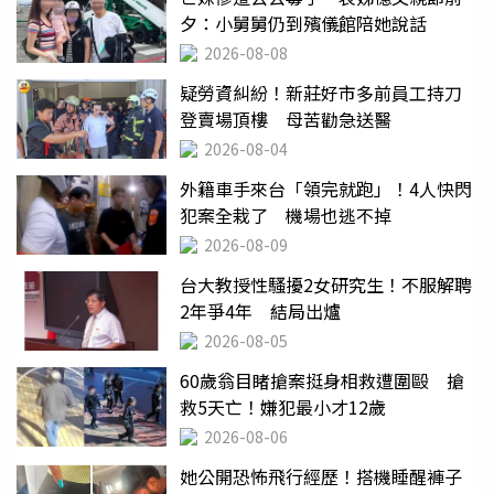
夕：小舅舅仍到殯儀館陪她說話
2026-08-08
疑勞資糾紛！新莊好市多前員工持刀
登賣場頂樓 母苦勸急送醫
2026-08-04
外籍車手來台「領完就跑」！4人快閃
犯案全栽了 機場也逃不掉
2026-08-09
台大教授性騷擾2女研究生！不服解聘
2年爭4年 結局出爐
2026-08-05
60歲翁目睹搶案挺身相救遭圍毆 搶
救5天亡！嫌犯最小才12歲
2026-08-06
她公開恐怖飛行經歷！搭機睡醒褲子