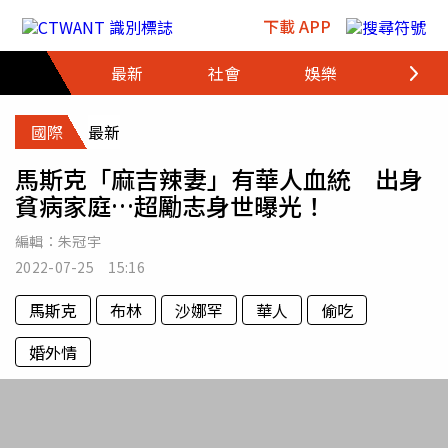
跳至主要內容區塊
下載 APP
最新
社會
娛樂
財經
國際
最新
馬斯克「麻吉辣妻」有華人血統 出身
貧病家庭…超勵志身世曝光！
編輯：
朱冠宇
2022-07-25 15:16
馬斯克
布林
沙娜罕
華人
偷吃
婚外情