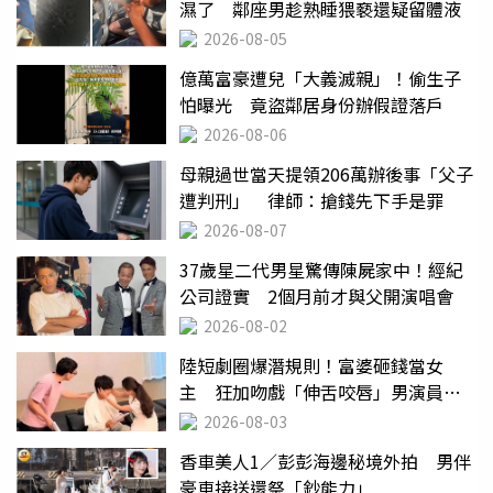
濕了 鄰座男趁熟睡猥褻還疑留體液
2026-08-05
億萬富豪遭兒「大義滅親」！偷生子
怕曝光 竟盜鄰居身份辦假證落戶
2026-08-06
母親過世當天提領206萬辦後事「父子
遭判刑」 律師：搶錢先下手是罪
2026-08-07
37歲星二代男星驚傳陳屍家中！經紀
公司證實 2個月前才與父開演唱會
2026-08-02
陸短劇圈爆潛規則！富婆砸錢當女
主 狂加吻戲「伸舌咬唇」男演員崩
潰
2026-08-03
香車美人1／彭彭海邊秘境外拍 男伴
豪車接送還祭「鈔能力」