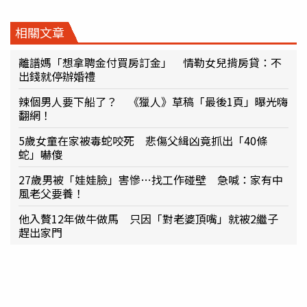
相關文章
離譜媽「想拿聘金付買房訂金」 情勒女兒揹房貸：不
出錢就停辦婚禮
辣個男人要下船了？ 《獵人》草稿「最後1頁」曝光嗨
翻網！
5歲女童在家被毒蛇咬死 悲傷父緝凶竟抓出「40條
蛇」嚇傻
27歲男被「娃娃臉」害慘…找工作碰壁 急喊：家有中
風老父要養！
他入贅12年做牛做馬 只因「對老婆頂嘴」就被2繼子
趕出家門