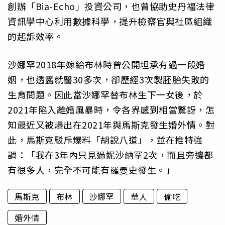
創辦「Bia-Echo」投資公司，也曾協助史丹福法律
資訊學中心利用數據科學，提升檢察官與社區組織
的起訴效率。
沙娜罕2018年嫁給布林時曾公開坦承有過一段婚
姻，也透露就醫30多次，卻歷經3次製胚胎失敗的
生育問題。因此當沙娜罕替布林生下一女後，於
2021年陷入離婚風暴時，令各界感到相當驚訝，怎
知最近又被爆出在2021年與馬斯克發生婚外情。對
此，馬斯克駁斥爆料「胡說八道」，並在推特強
調：「我在3年內只見過妮沙納罕2次，而且旁邊都
有很多人，完全不可能有羅曼史發生。」
馬斯克
布林
沙娜罕
華人
偷吃
婚外情