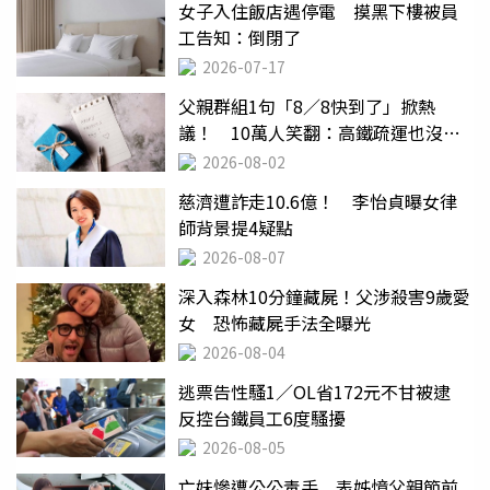
女子入住飯店遇停電 摸黑下樓被員
工告知：倒閉了
2026-07-17
父親群組1句「8／8快到了」掀熱
議！ 10萬人笑翻：高鐵疏運也沒列
父親節
2026-08-02
慈濟遭詐走10.6億！ 李怡貞曝女律
師背景提4疑點
2026-08-07
深入森林10分鐘藏屍！父涉殺害9歲愛
女 恐怖藏屍手法全曝光
2026-08-04
逃票告性騷1／OL省172元不甘被逮
反控台鐵員工6度騷擾
2026-08-05
亡妹慘遭公公毒手 表姊憶父親節前