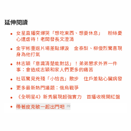
延伸閱讀
女星直播突爆哭「想吃東西、想要休息」 粉絲憂
心遭虐待！老闆發長文澄清
金宇彬重返片場差點爆淚 金泰梨、柳俊烈驚喜現
身為他打氣
林志穎「意識清楚能對話」！弟弟懇求外界一件
事：會造成志穎和家人們更多的痛苦
社區驚見兇殘「小恰吉」散步 住戶差點心臟病發
更多最新熱門議題：俄烏戰爭
《全明星4》新秀展現超強實力 首播收視開紅盤
帶著皮克敏一起出門吧
PR