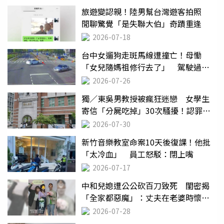
旅遊變認親！陸男幫台灣遊客拍照
閒聊驚覺「是失聯大伯」奇蹟重逢
2026-07-18
台中女遛狗走斑馬線遭撞亡！母慟
「女兒隨媽祖修行去了」 駕駛過失
致死判9月
2026-07-26
獨／東吳男教授被瘋狂迷戀 女學生
寄信「分屍吃掉」30次騷擾！認罪免
關
2026-07-30
新竹音樂教室命案10天後復課！他批
「太冷血」 員工怒駁：閉上嘴
2026-07-17
中和兒媳遭公公砍百刀致死 閨密揭
「全家都惡魔」：丈夫在老婆時懷孕
摔東西
2026-07-28