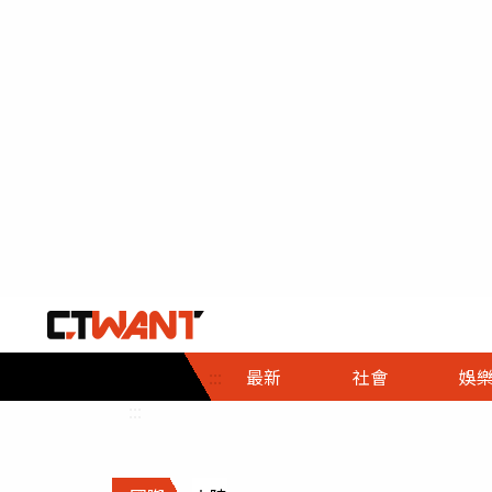
社會首頁
娛樂首頁
財經首頁
政
:::
最新
社會
娛
時事
即時
熱線
:::
直擊
大條
人物
調查
專題
３Ｃ