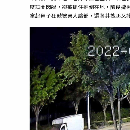
度試圖閃躲，卻被抓住推倒在地，隨後遭
拿起鞋子狂敲被害人臉部，還將其拽起又