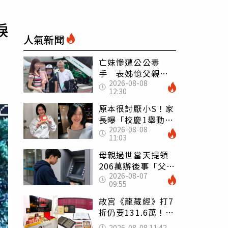
淚
人氣新聞
亡妹慘遭公公毒
手 表姊憶父親節
2026-08-08
前夕：小舅舅仍到
12:30
殯儀館陪她說話
原本很討厭小S！家
長曝「校慶1舉動」
2026-08-08
讓她徹底改觀 網
11:03
友洗版認證
母親過世當天提領
206萬辦後事「父子
2026-08-07
遭判刑」 律師：
09:55
搶錢先下手是罪
故宮《龍藏經》打7
折仍要131.6萬！
店員曝：有人原價
2026-08-08 11:42