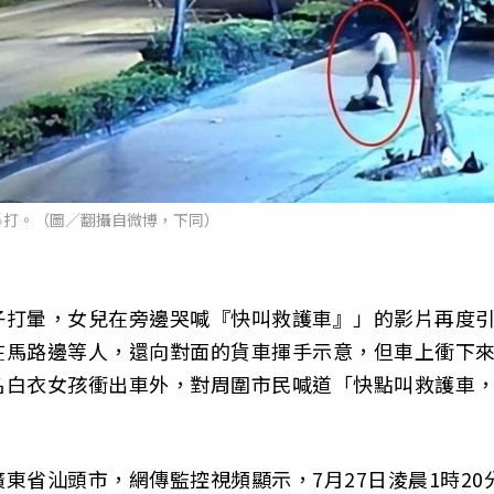
暴打。（圖／翻攝自微博，下同）
子打暈，女兒在旁邊哭喊『快叫救護車』」的影片再度
在馬路邊等人，還向對面的貨車揮手示意，但車上衝下
名白衣女孩衝出車外，對周圍市民喊道「快點叫救護車
東省汕頭市，網傳監控視頻顯示，7月27日淩晨1時20