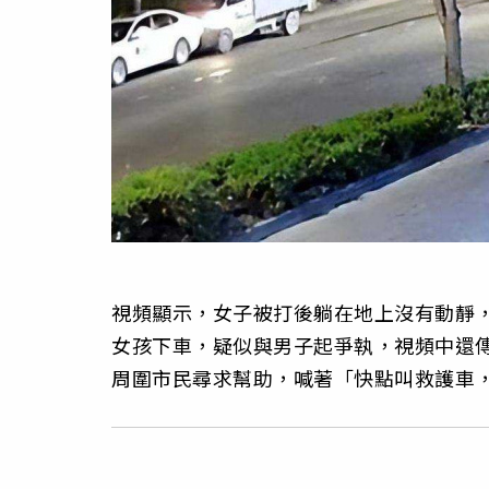
視頻顯示，女子被打後躺在地上沒有動靜
女孩下車，疑似與男子起爭執，視頻中還
周圍市民尋求幫助，喊著「快點叫救護車