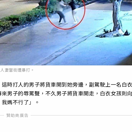
人妻當街遭暴打。
，這時打人的男子將貨車開到她旁邊，副駕駛上一名白
傳來男子的辱罵聲，不久男子將貨車開走，白衣女孩則
，我媽不行了」。