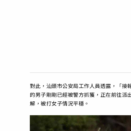
對此，汕頭市公安局工作人員透露，「接
的男子剛剛已經被警方抓獲，正在前往派
解，被打女子情況平穩。