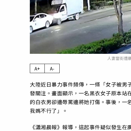
人妻當街遭
A+
A-
大陸近日暴力事件頻傳，一條「女子被男
發關注。畫面顯示，一名黑衣女子原本站
的白衣男卻邊辱罵邊將她打傷。事後，一
我媽不行了」。
《瀟湘晨報》報導，這起事件疑似發生在廣