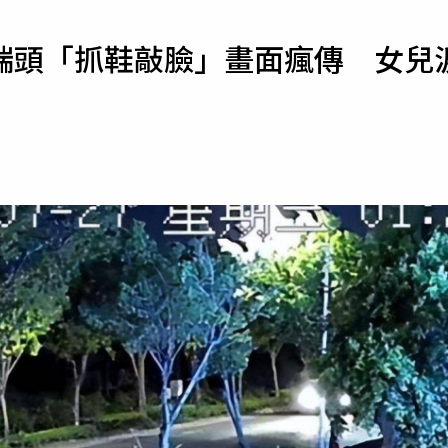
寵物
踹頭「抓鞋敲臉」畫面瘋傳 女兒
運勢
運動
梅酒