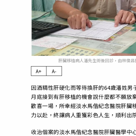
肝臟移植病人潘先生術後回診，由林俊昌
A+
A-
因酒精性肝硬化而等待換肝的64歲潘姓男
月底接到有肝移植的機會說什麼都不願放棄，
歡喜一場，所幸經淡水馬偕紀念醫院肝臟
力以赴，終讓病人重獲彩色人生，順利出
收治個案的淡水馬偕紀念醫院肝臟醫學中