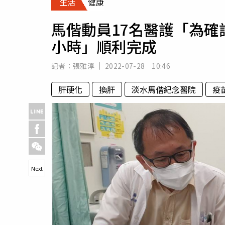
生活
健康
人物
汽車
馬偕動員17名醫護「為確
專欄
小時」順利完成
房產新勢力
記者：
張雅淳
2022-07-28 10:46
肝硬化
換肝
淡水馬偕紀念醫院
疫
Next