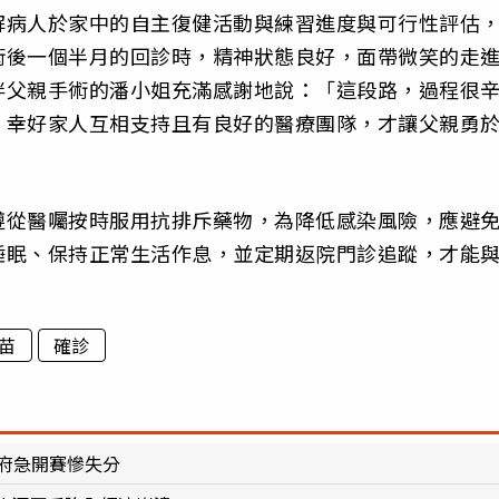
解病人於家中的自主復健活動與練習進度與可行性評估
術後一個半月的回診時，精神狀態良好，面帶微笑的走
伴父親手術的潘小姐充滿感謝地說：「這段路，過程很
，幸好家人互相支持且有良好的醫療團隊，才讓父親勇
遵從醫囑按時服用抗排斥藥物，為降低感染風險，應避
睡眠、保持正常生活作息，並定期返院門診追蹤，才能
苗
確診
府急開賽慘失分