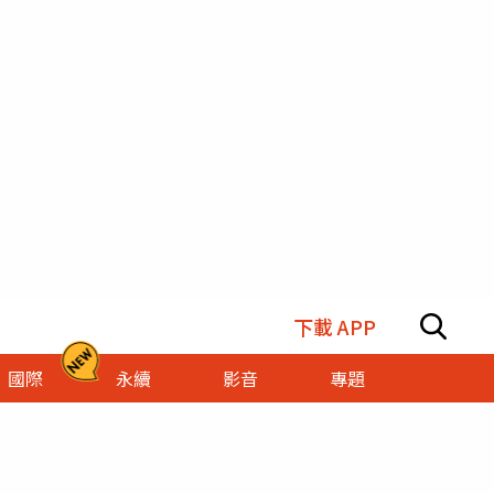
下載 APP
國際
永續
影音
專題