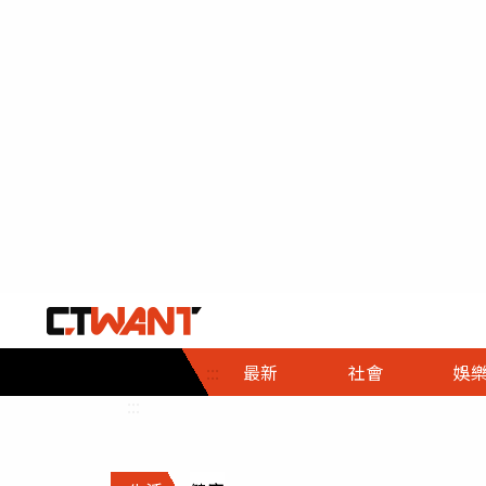
社會首頁
娛樂首頁
財經首頁
政
:::
最新
社會
娛
時事
即時
熱線
:::
直擊
大條
人物
調查
專題
３Ｃ