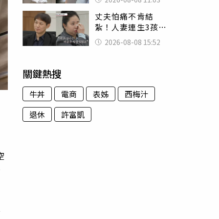
友洗版認證
丈夫怕痛不肯結
紮！人妻連生3孩
控遭家暴淚喊：真
2026-08-08 15:52
的好累
關鍵熱搜
牛丼
電商
表姊
西梅汁
退休
許富凱
空
全
發