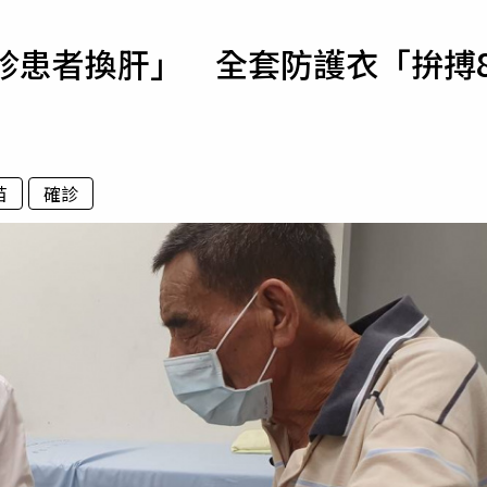
寵物
診患者換肝」 全套防護衣「拚搏
運勢
運動
梅酒
苗
確診