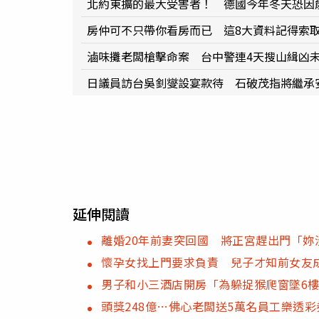
北約東擴的最大受害者！ 德國今年冬天恐因
房仲可不只帶你看房而已 這8大資料記得索
滷味攤老闆槍擊命案 台中警連4天搜山緝凶
日議員訪台吳釗燮設宴款待 石破茂指將繼承
延伸閱讀
離婚20年前妻突回國 將正宮趕出門「妳
懷孕女找上門要求負責 兒子才知前女友
男子和小三酒店開房「為躲捉猴爬窗墜6樓
頭獎248億…佛心老闆送5萬名員工樂透