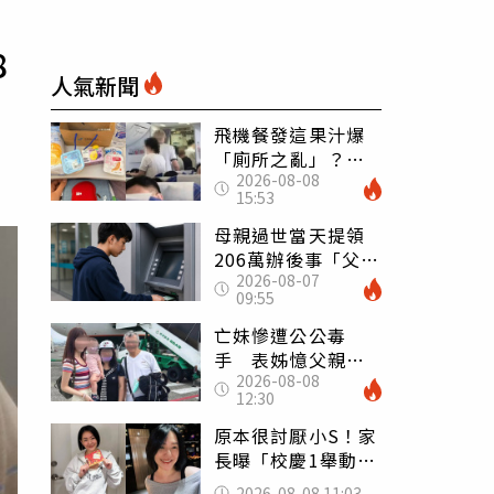
8
人氣新聞
飛機餐發這果汁爆
「廁所之亂」？乘
2026-08-08
客崩潰：差點丟大
15:53
臉 醫揭3類人別亂
喝
母親過世當天提領
206萬辦後事「父子
2026-08-07
遭判刑」 律師：
09:55
搶錢先下手是罪
亡妹慘遭公公毒
手 表姊憶父親節
2026-08-08
前夕：小舅舅仍到
12:30
殯儀館陪她說話
原本很討厭小S！家
長曝「校慶1舉動」
讓她徹底改觀 網
2026-08-08 11:03