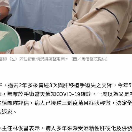
醫師（左）評估術後情況與調整用藥。（圖／馬偕醫院提供）
子，過去2年多來曾經3次與肝移植手術失之交臂，今年5
無奈於手術當天獲知COVID-19確診，一度以為又是
移植團隊評估，病人已接種三劑疫苗且症狀輕微，決定
院返家。
心主任林俊昌表示，病人多年來深受酒精性肝硬化及併