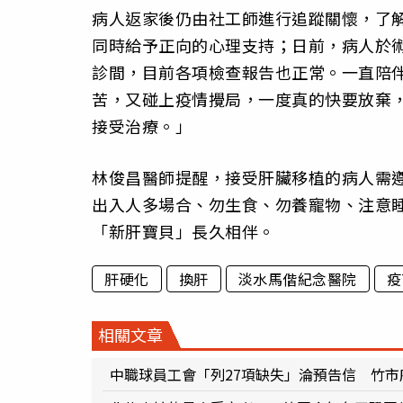
病人返家後仍由社工師進行追蹤關懷，了
同時給予正向的心理支持；日前，病人於
診間，目前各項檢查報告也正常。一直陪
苦，又碰上疫情攪局，一度真的快要放棄
接受治療。」
林俊昌醫師提醒，接受肝臟移植的病人需
出入人多場合、勿生食、勿養寵物、注意
「新肝寶貝」長久相伴。
肝硬化
換肝
淡水馬偕紀念醫院
疫
相關文章
中職球員工會「列27項缺失」淪預告信 竹市