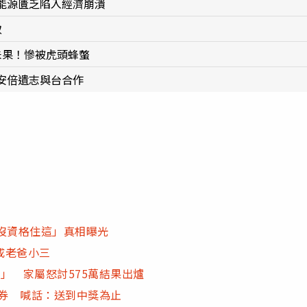
能源匱乏陷入經濟崩潰
取
未果！慘被虎頭蜂螫
安倍遺志與台合作
沒資格住這」真相曝光
成老爸小三
」 家屬怒討575萬結果出爐
彩券 喊話：送到中獎為止