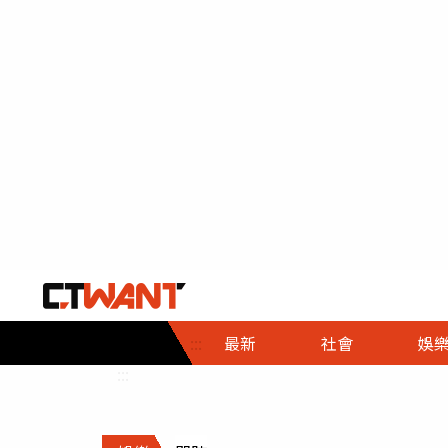
社會首頁
娛樂首頁
財經首頁
政
:::
最新
社會
娛
時事
即時
熱線
:::
直擊
大條
人物
調查
專題
３Ｃ