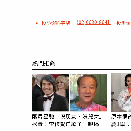
(02)6630-8641
投訴爆料專線：
、投訴
熱門推薦
酸周星馳「沒朋友、沒兒女」
原本很
挨轟！李修賢道歉了 親揭30
慶1舉