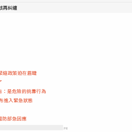
該再糾纏
 緊縮政策迫在眉睫
了
告：是危險的挑釁行為
宣布進入緊急狀態
國防部急因應
PR