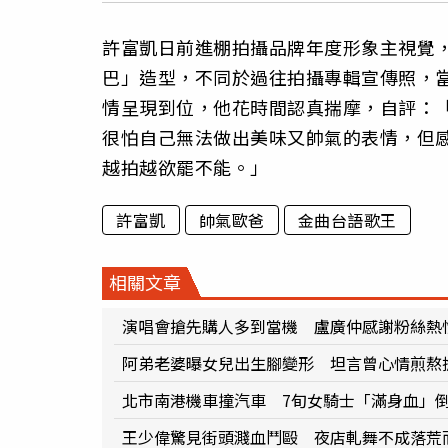
許富凱日前進棚拍攝品牌年度形象主視覺
巴」造型，不同於過往拍攝專輯宣傳照，當
情呈現到位，他花時間認真揣摩，自評：
很怕自己無法做出美味又帥氣的表情，但
越拍越欲罷不能。」
許富凱
帥氣歐爸
金曲台語歌王
相關文章
演唱會搶先購人多到當機 盧廣仲感謝粉絲熱
阿弟老婆曝女兒出生腳變形 坦言曾心情煎熬
北市南港機車撞汽車 7旬女騎士「滿身血」
王少偉驚見街頭濺血鬥毆 夜店軋舞不成落荒