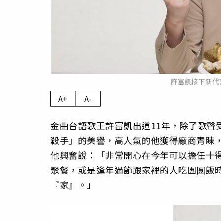
許富凱接下新代
A+
A-
金曲台語歌王許富凱出道11年，除了歌聲
殺手」的美譽，高人氣的他獲得廠商青睞
他興奮說：「非常開心在今年可以擔任十
聚餐，或是逢年過節跟家裡的人吃團圓飯
『家』。」