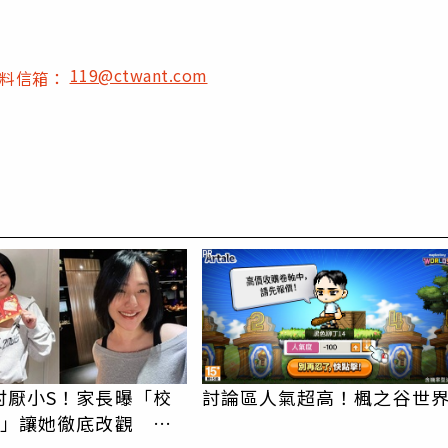
119@ctwant.com
爆料信箱：
PR
討厭小S！家長曝「校
討論區人氣超高！楓之谷世
動」讓她徹底改觀 網