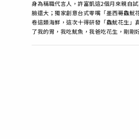
身為稱職代言人，許富凱這2個月來親自
臉還大；獨家創意台式零嘴「墨西哥鱻魷
卷這類海鮮，這次十得研發「鱻魷花生」
了我的胃，我吃魷魚，我爸吃花生，剛剛