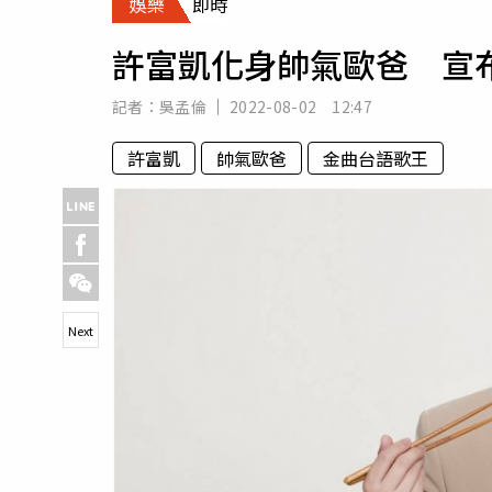
娛樂
即時
人物
汽車
許富凱化身帥氣歐爸 宣
專欄
房產新勢力
記者：
吳孟倫
2022-08-02 12:47
許富凱
帥氣歐爸
金曲台語歌王
Next