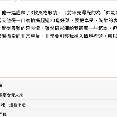
，他一連詮釋了3款風格服裝，目前率先曝光的為「帥氣
天他得一口氣拍攝超過20道好菜，要把享受、陶醉的
「覺得最難的是表情，雖然攝影師給我觀摩一些範本，
感謝攝影師非常專業、非常會引導我進入情境裡頭，所
情
擔憂女兒未來
倒地！送醫不治
而逃