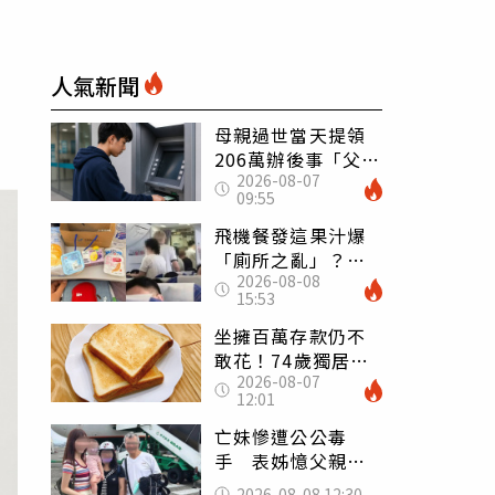
人氣新聞
母親過世當天提領
206萬辦後事「父子
2026-08-07
遭判刑」 律師：
09:55
搶錢先下手是罪
飛機餐發這果汁爆
「廁所之亂」？乘
2026-08-08
客崩潰：差點丟大
15:53
臉 醫揭3類人別亂
喝
坐擁百萬存款仍不
敢花！74歲獨居翁
2026-08-07
「1餐只吃1片吐
12:01
司」 半年後暴瘦
嚇壞女兒
亡妹慘遭公公毒
手 表姊憶父親節
前夕：小舅舅仍到
2026-08-08 12:30