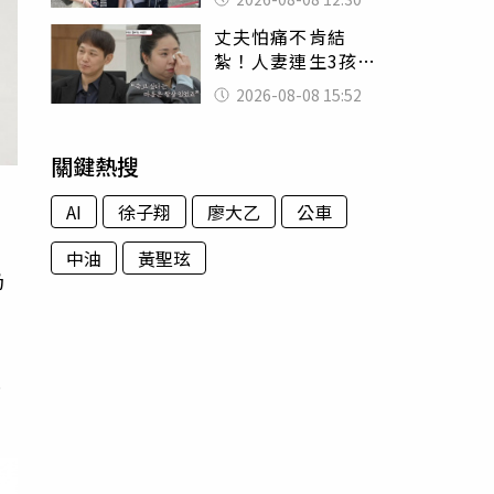
殯儀館陪她說話
丈夫怕痛不肯結
紮！人妻連生3孩
控遭家暴淚喊：真
2026-08-08 15:52
的好累
關鍵熱搜
AI
徐子翔
廖大乙
公車
中油
黃聖玹
奶
，
去
是