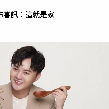
寵物
布喜訊：這就是家
運勢
運動
梅酒