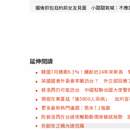
婚後抓包尪約前女友見面 小甜甜氣喊：不應
延伸閱讀
韓國7月通膨6.3%！續創近24年來新高
英國國會外委會率團訪台？ 外交部回應
裴洛西仍可能訪台 中國駐聯合國大使警
猴痘在美蔓延「逾5800人染病」 加州
更多最新熱門議題：熊本7.1強震
防裴洛西在台過夜觸動動兩岸敏感局勢 
在創世之楓光速狂飆