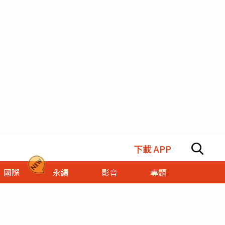
下載 APP
國際
永續
影音
專題