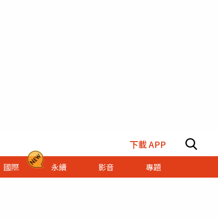
下載 APP
國際
永續
影音
專題