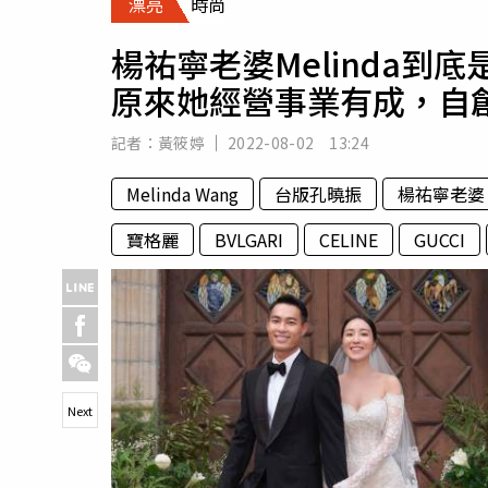
漂亮
時尚
人物
汽車
楊祐寧老婆Melinda到
專欄
原來她經營事業有成，自
房產新勢力
記者：
黃筱婷
2022-08-02 13:24
Melinda Wang
台版孔曉振
楊祐寧老婆
寶格麗
BVLGARI
CELINE
GUCCI
Next