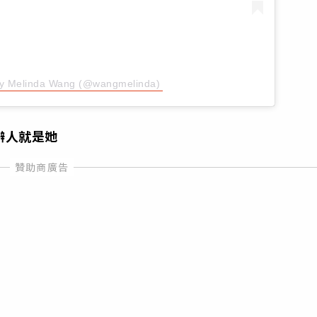
by Melinda Wang (@wangmelinda)
辦人就是她