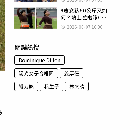
用鮮卑文寫詩？
9歲女孩60公斤又如
何？站上啦啦隊C位
驚艷全場 千萬網
2026-08-07 16:36
友被圈粉
關鍵熱搜
Dominique Dillon
陽光女子合唱團
姜厚任
彎刀煞
私生子
林文晴
婆