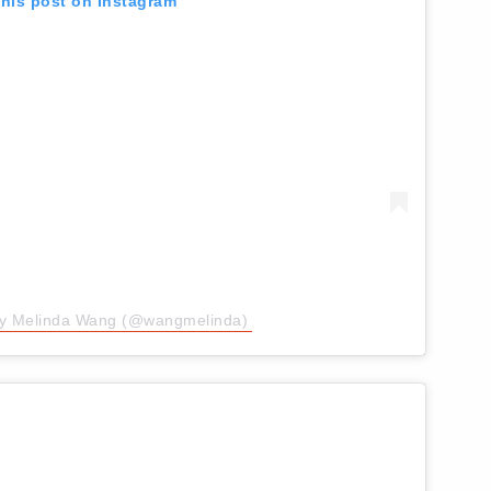
this post on Instagram
by Melinda Wang (@wangmelinda)