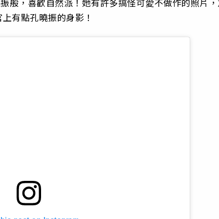
孔曉振般，喜歡自然派！她有許多搞怪可愛不做作的照片，
官上有點孔曉振的身影！