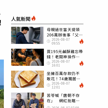
，
人氣新聞
！
母親過世當天提領
206萬辦後事「父子
2026-08-07
遭判刑」 律師：
09:55
搶錢先下手是罪
買195元鹹酥雞忘帶
錢！老闆神操作
2026-08-07
「倒找5元」 全網
16:01
看哭：這就是台灣
坐擁百萬存款仍不
敢花！74歲獨居翁
2026-08-07
「1餐只吃1片吐
12:01
司」 半年後暴瘦
嚇壞女兒
苦苓喊「唐朝不存
在」 網紅批瞎編
歷史：李白、杜甫
2026-08-07 07:09