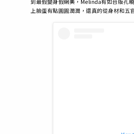
到最假變身假網美，Melinda有如台版
上臉蛋有點圓圓潤潤，還真的從身材和五