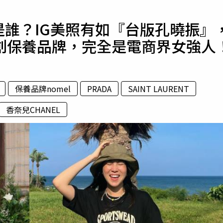
寵物
底是誰？IG美照有如『台版孔曉振』
運勢
創保養品牌，完全是電商界女強人
運動
梅酒
保養品牌nomel
PRADA
SAINT LAURENT
香奈兒CHANEL