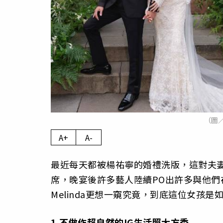
（圖／取
A+
A-
最近每天都被楊祐寧的婚禮洗版，這對夫
席，晚宴後許多藝人陸續PO出許多與他
Melinda更想一窺究竟，到底這位女孩
1.
不做作超自然的
IG
生活照大方秀