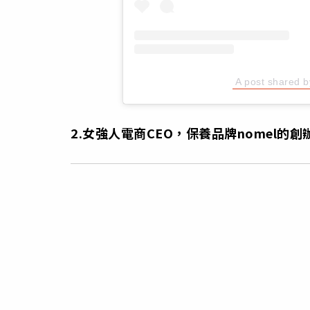
A post shared 
2.
女強人電商
CEO
，保養品牌
nomel
的創