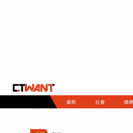
社會首頁
娛樂首頁
財經首頁
政
:::
最新
社會
娛
時事
即時
熱線
:::
直擊
大條
人物
調查
專題
３Ｃ