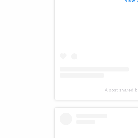
View 
A post shared 