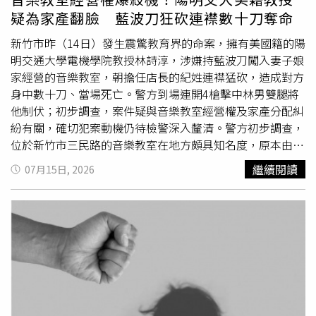
判可能已經用掉。得吉樂老闆吳派旺最初因為地檢署
傳喚
未
疑為家產翻臉 藍波刀狂砍連襟數十刀奪命
到一度遭通緝，後來出庭告訴檢察官不只他一個涉案，還有
公司何姓員工跟他一起去郵局寄避孕器，何姓員工再從個人
新竹市昨（14日）發生震驚教育界的命案，擁有美國籍的陽
帳戶提現金出來給他；吳派旺並未透露非法避孕器是誰製
明交通大學電機學院教授林詩淳，涉嫌持藍波刀闖入妻子娘
造，只說公司是爸爸開的，這些醫材也是爸爸逝世後留下。
家經營的音樂教室，朝擔任店長的紀姓連襟猛砍，造成對方
北檢
傳喚
何姓員工，他強調自己知道避孕器有問題，曾勸過
身中數十刀、當場死亡。警方到場連開4槍擊中林男雙腿將
吳派旺不要賣，吳派旺還是一意孤行，他只好配合。承辦檢
他制伏；初步調查，案件疑與音樂教室經營權及家產分配糾
察官原本考慮，如果吳派旺認罪可以緩起訴，但因為他採取
紛有關，確切犯案動機仍待檢警深入釐清。警方初步調查，
「幽靈抗辯」將責任推給已過世的父親，對於黑牌避孕器來
位於新竹市三民路的音樂教室在地方頗具知名度，原本由林
源避重就輕，仍以「販賣未經核准擅自製造之醫療器材」罪
詩淳岳父母經營，之後交由兩個女兒接手管理，紀姓妹夫則
繼續閱讀
07月15日, 2026
嫌起訴，得吉樂公司部分建請罰金刑。至於何姓員工獲得緩
擔任店長，負責實際營運。據了解，林男長期對岳家財產及
起訴處分。
音樂教室經營安排心存不滿，認為相關利益遭紀男掌控，雙
方嫌隙已存在一段時間，檢警正朝家產分配及經營權爭議是
否成為行凶導火線的方向調查。由於案發時，音樂教室仍有
學生上課，現場瞬間陷入混亂，警方獲報趕抵後，因林男持
刀且攻擊行為未停，情緒機動與警方對峙，為避免造成其他
傷亡，員警依法使用警械，連開4槍擊中林詩淳雙腿後，將
人壓制送醫，所幸未波及其他師生。警方制伏林詩淳後，發
現紀男躺在血泊中，全身被砍數十刀，傷勢深及見骨，現場