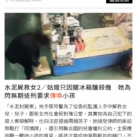
舉爭議而登上媒體版面。記者調查，空軍一號三重總部與日
親權行使的名義侵犯隱私。社會局告訴法院，張芳馨女兒已
鬆口說出自己的遭遇，還告訴法院因為孩子沒先說所以無法
豪客運台北總公司比鄰而立，而林建良之子林近越是百億貨
滿18歲，兒子差不多上國中了，準備庭開完之後有問過他
提供協助，法官在判決書上重批社會局一味隱瞞資訊、未盡
運負責人，空軍一號與百億不僅在共用站點，空軍一號於高
們，都反對媽媽調閱檔案，法官做出決定前，應
傳喚
姊弟倆
責協助媽媽及早發現孩子受虐。本刊調查，王家舜曾以壇主
雄市苓雅區的站點更是百億的總公司，林近越近年則逐漸接
到庭表示意見。法官指出，張芳馨殺害小姑才會坐牢，她失
身分，收一名未成年的林姓女子當乾女兒，但他帶乾女兒出
手父親的旅遊事業，2019年還擔任旅遊業二代會第3屆會
去家庭生活，並不是因為對小孩做了什麼壞事；她的先生失
雙入對，還上旅館開房間，發生婚外情2年後，元配對林姓
長，林家在旅遊界的勢力和人脈皆不容小覷。「空軍一號什
蹤，父母哥哥已不在人世，弟弟住國外聯絡不上，沒有其他
女子以及她母親提告求償50萬，判賠8萬元。林姓女子也以
麼錢都敢賺，根本已經變成『合法車手』。」知情刑警透
家人可以伸出援手，家長職責只能落在媽媽身上，才不得不
官司回擊，告元配傳簡訊恐嚇，法院判刑3月、緩刑2年；她
露，業者賺取每筆的快捷運費，卻放任管理與查驗機制形同
將監護權委託給王家舜。合議庭認為，張芳馨基於考量小孩
還告王家舜拍下兩人發生性行為的畫面，但事發時她還沒滿
虛設，不僅對社會治安造成巨大威脅，也讓該公司成為詐騙
的最佳利益，想確認孩子在王家舜那邊過得好不好，是不是
18歲，法院以《兒童及少年性交易防制條例》判8個月、緩
破口，不僅被害人恨得牙癢癢，警方同樣也將其視為眼中
待在一個適合安全成長的環境，社會局作為主管機關，有義
刑3年。張芳馨對王家舜其實不熟，也不是主動找他代為照
釘，希望相關單位加強查緝，別讓詐團幫兇繼續逍遙。林建
務照顧保護張芳馨的子女，也有責任協助張芳馨行使親權。
顧小孩，只知道丈夫失蹤前，曾帶小孩搬進他家，透過社會
良表示，他並非「空軍一號」負責人，僅租賃車輛給該公司
台北高等行政法院判准張芳馨調取子女的追蹤紀錄及評估報
局協調，才決定將監護權委託給他，後來輾轉獲知王家舜有
水泥屍救女2／姑嫂只因關冰箱釀殺機 她為
使用，而他曾接獲相關投訴，有請實際負責人配合檢察官和
告。（圖／侯世駿攝）北高行表示，既然張芳馨坐牢，不易
前科，而且是觸犯兒少條例，似乎不太適合擔任監護人，已
閃無期徒刑要求
傳喚
小孩
警察單位調查，但他也不知道實際負責人是誰，要記者自行
得知子女近況，社會局更應該幫她善盡媽媽的責任，張芳馨
在2025年3月廢止委託監護，另外安置兒女。北高行審理期
調查。交通部公路局表示，客運業者中沒有「空軍一號」，
申請複製本案文件具有正當理由，因此判決社會局提供社工
間，社會局解釋為何拒給文件，因為張芳馨要調取的資料包
「水泥封屍案」兇手張芳馨為了從委託監護人手中解救女
有關非法違規載人載客情事，如接獲民眾檢舉或司法警察機
服務紀錄、評估報告、兒少事件通報表、家防中心調查記
括小孩怎麼安排生活、社工的處遇評估，攸關未成年子女隱
兒、兒子，跟新北市社會局對簿公堂，其實她為自己犯下的
關通報，本局將由各區監理所依接獲資訊配合至該地點場站
錄、社工與教師談話記錄、社工探監討論子女事務的訪談紀
私，應取得小孩同意，不可藉由親權行使的名義侵犯隱私。
殺人案辯解時，也向法官提過兩個孩子，她接受律師的訴訟
攔檢稽查，如查獲相關事證，將依公路法第77條第2項，依
錄。新北市社會局回應，社工個案紀錄為社會局內部文件，
社會局主張，社工在本案開完準備庭之後，有問過張芳馨的
策略打「同情牌」，還引用聯合國的兒童權利公約，主張應
其違反情節輕重，處新臺幣10萬元以上2500萬元以下罰
實務上不對外提供，惟法院判決後，社會局即依照法院判決
小孩，他們都反對媽媽調閱檔案，法官做出決定前，應
傳喚
該聽一聽她小孩的意見，將孩子當成她爭取輕判的藉口，不