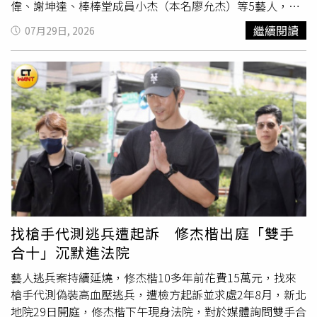
利。」值得注意的是，佛奇的律師試圖在聽證會期間發表聲
偉、謝坤達、棒棒堂成員小杰（本名廖允杰）等5藝人，收
明，但在保羅下令後，被工作人員帶離聽證會現場。對此，
取10萬到30萬元費用協助逃兵，全案因王大陸閃兵案東窗
繼續閱讀
07月29日, 2026
保羅也警告佛奇，拒絕回答問題可能帶來後果，並強調委員
事發，修杰楷等人在2025年遭拘提到案檢方調查，修杰楷
會正在進行1項合法的國會調查。保羅所指的資金，是由美
涉嫌在十多年前，花15萬元找槍手代測，偽裝成高血壓試圖
國國家衛生院（National Institutes of Health）提供給美國
逃兵，但因未達免役標準而於2016年服替代役，後因妻子
非營利組織「生態健康聯盟」（EcoHealth Alliance）的研
賈靜雯懷孕而提前退役，檢方日前起訴並求處2年8月有期徒
究經費。該組織曾利用部分資金，支持武漢病毒研究所進行
刑。新北地院29日召開準備庭，
傳喚
修杰楷出庭說明，修杰
蝙蝠冠狀病毒相關研究。保羅以及其他共和黨人士將這項研
楷在庭上坦承犯行，表示透過謝坤達認識陳志明，先面交5
究描述為危險的「功能增益研究」（gain-of-function
萬再匯款10萬元，其律師則辯稱，修杰楷僅從常備役體位變
research）。這個術語通常用於描述透過實驗方式強化病原
更為替代役體位，且他是因家庭因素入伍，損害在結果上未
體某些特性的研究。佛奇與美國國家衛生院則反駁這項說
直接發生。修杰楷律師稱，他因服完替代役並取得退伍證
法，並否認由該機構資助的研究創造了導致全球疫情的新冠
明，自認未犯罪才沒有主動自首，而修杰楷在交保後第一時
病毒。報導補充，前美國總統拜登（Joe Biden）在2025年
間便發文致歉，服役期間還投入多場公益宣導，希望法官能
1月卸任前不久，曾授予佛奇1項廣泛的預防性赦免。這項赦
給予6月以下徒刑並緩刑宣告。庭審過程約半小時結束，修
找槍手代測逃兵遭起訴 修杰楷出庭「雙手
免涵蓋佛奇在2014年1月1日至2025年1月20日期間，因擔
杰楷在法院外稱自己這段時間「在誠心反省中，尊重司
合十」沉默進法院
任政府職務可能涉及的聯邦罪行。不過，該赦免並不涵蓋之
法」，接下來還是要繼續反省，遭查扣的8支手機都是他的
後可能發生的任何違法行為，包括外界指控佛奇在後續國會
舊手機，隨後雙手合十致謝便快步離開法院。
藝人逃兵案持續延燒，修杰楷10多年前花費15萬元，找來
作證時做出的虛假陳述。目前，佛奇尚未因與疫情相關的事
槍手代測偽裝高血壓逃兵，遭檢方起訴並求處2年8月，新北
項遭到刑事起訴。民主黨參議員則出面為佛奇辯護，批評這
地院29日開庭，修杰楷下午現身法院，對於媒體詢問雙手合