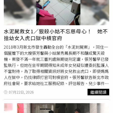
股份並不足以採信。美麗華黃家老三黃榮圖的美福集團涵蓋
人員僅看一眼便收下，口頭詢問「現金、金融卡不能寄，裡
飯店、餐廳、倉儲、羽毛業。（圖／報系資料照）至於黃明
面不是現金、金融卡吧」，得到否定答案後便未再追問，且
山為何討回股份還得付8430萬元？判決書寫：「被告返還
要求寫下收件人的全名和電話號碼，告知約2小時就能送達
景德榮公司股份之義務與原告應給付股份買賣所生之價金給
桃園某站點，且收件人需帶有限證件才能領取後就完成寄件
付義務間，並非具有對價關係之雙務契約而生之債務」，本
流程。即使物流人員把防詐事項交代得清清楚楚，但物流站
水泥屍救女1／狠殺小姑不忘慈母心！ 她不
刊詢問律師葉恕宏這段話的白話文是什麼意思？他說，由於
點實際做的又不一樣，記者在桃園站點關門前半小時抵達，
捨幼女入虎口獄中槓官府
借名人名下仍背負買股所生的8千多萬股款債務，法院認
但該站點明顯已經打烊，改由一旁店家幫忙交貨，店家則從
為，雖然返還股票與支付股款並非典型買賣契約中的對價關
頭到尾未查核收件人身分，僅加收30元代辦費後便交出包
2018年3月新北市發生轟動全台的「水泥封屍案」，同住一
係，但兩者都源自同一個借名安排，在法律上具有密切牽
裹，鬆散管理也讓「空軍一號」多年來成為詐團首選物流，
個屋簷下的大嫂張芳馨與小姑葉秀鳳長期不和釀成驚天殺
連，因此基於公平原則，應類推適用「同時履行抗辯」。葉
在不知不覺間就讓被害人落入陷阱中。「空軍一號」不只收
機，案發不滿一年就三審判處無期徒刑定讞，張芳馨早已發
恕宏分析，雖然法院認可有借名登記關係，但因為被告名下
受包裹，還能寄送貓狗等小動物，也成為寵物店的首選通
監執行，但她在坐牢期間得知未成年女兒疑似遭委託監護人
掛有對台灣羽毛公司的應付股款債務（黃憲文兩人共8430
路。（圖／本刊攝影組）記者調查，「空軍一號」是國道物
不當對待，為了取得相關資訊好將女兒救出虎口，即使媽媽
萬元），並主張「同時履行抗辯」，所以要由實際股東黃明
流起家，主打人貨都載、當天送達，業務範圍還涵蓋活體動
人在獄中，仍找律師打官司對槓官府。張芳馨狀告新北市政
山負清償責任，換句話說，黃明山不能只要求返還股票，而
物和各式包裹，早年更被稱為「野雞車之王」，還曾被媒體
府社會局，要求給她社工服務紀錄、評估報告、兒少事件通
完全不處理黃憲文因此承擔的債務，必須一併清償後，才能
直擊在交流道旁放生乘客，20多年前被加強取締後一度轉趨
報表、家防中心調查記錄等文件，台北高等行政法院判張芳
繼續閱讀
07月22日, 2026
取得股份。法院判決黃憲文兩人須返還股份給黃明山，但黃
低調，近年卻又在詐騙集團的加持下風光復出。「物流公司
馨勝訴，並在判決中痛斥社會局曲解法律、未善盡職責。本
明山得為此付出8430萬元，是否對他不公平？其實他曾在
都很聰明，只要說不知道包裹內容就沒事。」知情刑警透
案判決因社會局未上訴，全案確定，已提供相關資料給張芳
庭上表達，願意清償黃憲文兩人在台羽公司所負的債務，所
露，「空軍一號」過去從不查驗收件人的身分和證件，只要
馨。水泥封屍案兇手張芳馨遭判無期徒刑定讞後，將未成年