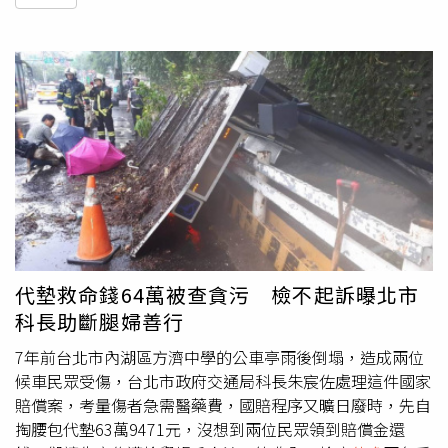
代墊救命錢64萬被查貪污 檢不起訴曝北市
科長助斷腿婦善行
7年前台北市內湖區方濟中學的公車亭雨後倒塌，造成兩位
候車民眾受傷，台北市政府交通局科長朱宸佐處理這件國家
賠償案，考量傷者急需醫藥費，國賠程序又曠日廢時，先自
掏腰包代墊63萬9471元，沒想到兩位民眾領到賠償金還