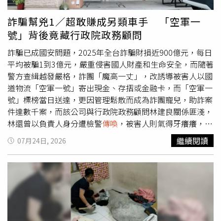
還案出庭作證。（圖／報系資料照）黃憲文對法院抗辯，莊
蘭玉、巫秀鳳及黃明堂夫婦將景德榮股份贈與他，他也有依
詐騙幫兇1／超敢賺成另類車手 「空軍一
法申報及繳納贈與稅，但黃明堂作證表示，景德榮公司是黃
號」背後竟藏行政院政務顧問
明山的財產，黃明山有告知要移轉給他，所以「我們都完全
配合並交給專業人士去處理」，還說都是黃明山負責繳稅，
詐騙已成國安問題，2025年全台詐騙財損近900億元，每日
所以法官不採信黃明山有「贈與」股份給黃憲文。黃憲文還
平均被騙1到3億元，嚴重侵害國人財產和生命安全，而隨著
提出另一個抗辯方向，他除了否認景德榮公司的股份是借名
警方查緝越發嚴格，詐團「魔高一丈」，改誘導被害人以國
登記，還強調自己跟台羽公司買下景德榮的股份，所以公司
道物流「空軍一號」寄出現金、存摺或金融卡，而「空軍一
應收帳款的債務人名字是黃憲文；他還使出「大絕招」，就
號」標榜當日送達，更因管理鬆散而成為詐團寵兒，助詐案
算法官認定有借名登記關係，既然台羽公司帳上還記錄他積
件達數千案，而該公司與行政院政務顧問林建良關係匪淺，
欠股款，那應該要讓股份實際持有者黃明山付清這筆費用。
林還曾以負責人身分遭檢警
傳喚
，被害人則氣得牙癢癢，希
北院
傳喚
台羽及景德榮公司的會計師，會計師證稱當時黃明
望相關單位能加強取締。記者7月偽裝成寄貨民眾造訪空軍
繼續閱讀
07月24日, 2026
山與黃憲文基於借名登記關係，才把景德榮股份過戶給黃憲
一號三重站，其門口僅寫著「貨物、乘車服務、24小時營
文，他製作股份買賣契約時，雙方根本不在場，他有得到兩
業」，玻璃門上則標榜「百億貨運」，未見空軍一號相關標
造同意以便章蓋印，又因為當時急著過戶，黃憲文沒那麼多
示，踏入站點後，則可見白板上密密麻麻標示著物流班次時
現金，所以台羽公司才掛有黃憲文的帳務。法官認定，股份
刻表，一旁角落還擺放裝有貓狗的寵物外出箱，現場氣氛忙
買賣契約是基於兩造間的借名登記契約所製作，而且在一般
碌緊湊。「空軍一號」物流人員收包裹時，還強調收件人需
買賣契約的關係之下，黃憲文買賣股份時就應該給付股款但
帶有限證件才能領取，站點仍在未查核身分下放行。（圖／
至今未付，顯然不符常情，因此黃憲文自稱以買賣關係取得
本刊攝影組）而記者拿出裝有卡片和存摺的牛皮紙袋，收件