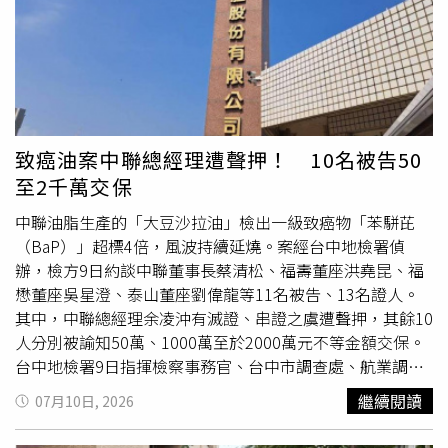
應。警消趕抵現場後強行破門，赫然發現薩比內尼倒臥在地
上，經現場緊急搶救後仍宣告不治。當地法醫事後進行屍
檢，確認死者的確切死因為「遭勒頸窒息」，判定為他殺。
調查人員進一步指出，納恩在案發隔日曾瘋狂致電法醫辦公
室，急切想打探妻子的死因進度，舉動極不尋常。警方在起
訴書中揭露，納恩最初接受偵訊時極力撇清責任，供稱與妻
子是經由傳統相親安排，於2025年6月結婚並在隔月同居。
致癌油案中聯總經理遭聲押！ 10名被告50
納恩辯稱案發當天下午，自己只是出門去連鎖藥局幫妻子拿
至2千萬交保
藥，順道去冰淇淋店買冰，回來就發現悲劇，全盤否認涉
案。然而，警方調閱該公寓的電子門鎖紀錄後發現，在納恩
中聯油脂生產的「大豆沙拉油」檢出一級致癌物「苯駢芘
外出期間根本沒有任何人進出，且該浴室門可從外部上鎖，
（BaP）」超標4倍，風波持續延燒。案經台中地檢署偵
研判是納恩動手後移屍，再刻意佈置成密室企圖誤導辦案。
辦，檢方9日約談中聯董事長蔡清松、福壽董座洪堯昆、福
隨著案情陷入膠著，警方今年6月取得搜索票，立刻調閱納
懋董座吳星澄、泰山董座劉偉龍等11名被告、13名證人。
恩的手機通訊紀錄，整起案件才有突破性進展。從納恩的通
其中，中聯總經理余凌沖有滅證、串證之虞遭聲押，其餘10
聯顯示，他長期與一名人在印度的女子保持地下情，誇張的
人分別被諭知50萬、1000萬至於2000萬元不等金額交保。
是，這名情婦其實是納恩在2024年的前未婚妻，當時因雙
台中地檢署9日指揮檢察事務官、台中市調查處、航業調查
方家長反對而未能成婚，而納恩結婚時竟還邀請她吃喜酒。
處、台中市刑大、內政部警政署保安警察第四總隊等單位，
繼續閱讀
07月10日, 2026
在納恩婚後兩人依舊維持親密關係，他更頻頻向對方示愛，
會同衛福部食藥署、台中市食安處、彰化縣衛生局等，前往
更承諾希望未來能一起生活。案發當天與次日，納恩更頻繁
中聯油脂、福壽實業、福懋油脂、泰山企業4家公司共計6處