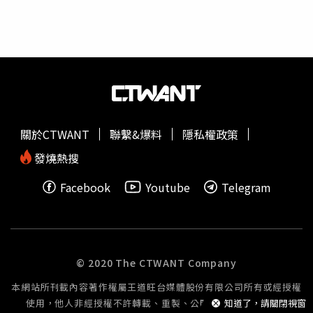
人數計算定罪門檻，引發法律討論。分析人士普遍認為，真
席間有喝百威啤酒，隔日上午6點多，女士官開車載連長離
正關鍵不只是最後結果，而是整個審判程序是否公平、公正
去時遭員警攔查並測出酒測值0.33，由於她坦認犯下公共危
且具公信力。根據5月底最新民調，薩拉仍以約51%的支持
險罪，北檢緩起訴處分1年、並要求在緩起訴處分確定後3個
度穩居2028年總統熱門人選，因此無論最終裁決為何，都
月內支付公庫3萬元。林姓連長因「酒駕連坐罰」接到9千元
將深刻影響菲律賓未來政局與權力版圖。
罰單，但他更大的麻煩是飯碗不保，蘭指部召開懲罰評議
會，指出連長身為單位主官應潔身自愛、以身作則，卻主動
邀約女性部屬在外飲酒、也明知部屬已喝酒仍未規勸，導致
發生酒駕事件，這部分違失記兩大過；至於連長沒在女士官
關於CTWANT
聯繫&爆料
隱私權政策
酒駕被逮的第一時間回報部隊，則記兩次小過。懲處出爐後
一個月，林姓連長因此退伍，他狀告蘭指部喊冤，事發時他
發燒熱搜
已喝醉，不知道女士官有沒有喝酒，當然無從阻止酒駕，而
Facebook
Youtube
Telegram
且女士官只是移車到附近的停車格，車子一開出去警察就來
了，違法情形並不嚴重；他沒立刻回報長官是顧慮連隊正在
基地測驗，不願影響士氣，所以等到測驗結束主動向營長報
告，並非他隱匿不報，不該懲處過重導致他退伍，請法官撤
銷原處分和訴願決定。北高行認定，軍方內部調查無誤，駁
© 2020 The CTWANT Company
回林姓連長的訴求。行政訴訟審理期間曾
傳喚
酒駕女士官，
本網站所刊載內容著作權屬王道旺台媒體股份有限公司所有或經授權
她的證詞更成為壓倒駱駝的最後一根稻草，她證稱連長在案
使用，他人非經授權不許轉載、重製、公開播送或公開傳輸。
知道了，請關閉視窗
發時打電話給營區人事官，還不准她跟別人說，因此法官判