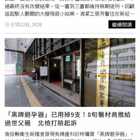
鍰，並勒令其歇業，其非法營業之車輛牌照及汽車駕駛人駕
提供相關資料。張芳馨的委任律師證實，在判決確定後，新
張芳馨的孩子到庭表示意見。張芳馨委任律師李晏榕（圖／
過最終沒有改變結果，從一審到三審都維持無期徒刑。回顧
駛執照，並得吊扣4個月至1年。三重警分局表示，因「空軍
北市社會局已依照判決提供文件了。
報系資料照）張芳馨的委任律師李晏榕庭上陳述，她帶兩個
這起駭人聽聞的大嫂殘殺小姑案，清潔工張芳馨住在新莊，
一號」總部在三重，警方高度重視，已積極辦理相關查緝工
小孩去桃園女子監獄看媽媽，其實孩子也希望看到自己的資
家裡除了丈夫、兩個孩子，還有先生的妹妹葉秀鳳。葉秀鳳
繼續閱讀
07月22日, 2026
作，包括強化與寄件店家之橫向聯繫，針對疑似用於詐欺的
料，新北市社會局聲稱兒少資料必須保密，但需要對法定代
嫌張芳馨深夜關冰箱太大聲，姑嫂經常吵架，葉秀鳳明知大
寄送帳戶、提款卡之民眾，加強重複確認與關懷提醒，協助
理人也保密嗎？李晏榕還告訴法官，孩子離開王家舜之後
嫂看她不爽，仍在冰箱貼上「小聲關冰箱門，謝謝」的紙條
民眾即時報案，阻斷詐欺集團金流，保護民眾財產安全，並
「什麼都說了」、「說了非常多的事情」，之前會說不想接
提醒張芳馨，甚至打電話到張芳馨的娘家，要娘家人勸一
加強環境監控與巡邏密度：已增設多處監視器鏡頭，同時提
觸媽媽、不想讓媽媽調資料是「他們生存的策略」，要等到
勸，種種行為讓張芳馨理智斷線，決定將小姑送上黃泉路。
升周邊巡邏頻率，針對「取簿車手」（提款車手）等犯罪嫌
出來安全後才會講實情。李晏榕轉述孩子的委屈，在王家舜
張芳馨預謀殺人，先買大型膠帶回家，趁葉秀鳳剛洗完澡叫
疑人，積極蒐證並加強查緝，務求有效打擊犯罪。三重分局
擔任監護人期間，他們有3年睡在地上，這是不是因為是受
她到神明桌前面，假裝談事情實則動手殺人，先推倒葉秀
強調，警方今年在「空軍一號」河邊北街166號周邊共查獲
刑人的小孩，「所以社會局便宜行事把小孩委託給連學校社
鳳，拿膠帶綑綁口鼻三到四十圈，再拿啞鈴猛敲數葉秀鳳頭
取簿手8件8人。2026年7月24日當事人林建良委由律師來函
工都覺得不適宜的人照顧，然後擔心原告究責？」李晏榕強
部數十下，後來發現葉秀鳳還沒斷氣再拖進浴室，將她的頭
表示：本人及系爭報導涉及之人員、公司均從未因涉嫌詐騙
調張芳馨無意對社會局究責，她很開心見到子女，不過孩子
部浸泡在臉盆內溺死。為了掩藏屍臭味，張芳馨買36包乾拌
而遭檢調機關列為被告，而本人亦非空軍一號負責人，惟系
對於有些事情是不便說出口的，還是得藉由社會局提供相關
水泥砂回家調水，分三天「施工」水泥塚，直到葉秀鳳的公
爭報導卻逕自以『詐騙幫兇』『合法車手』稱呼本人及系爭
紀錄，才能進一步了解這幾年發生什麼事。社會局透過委任
司老闆得知她沒上班也沒參加路跑活動，報警找到家裡，才
報導涉及之人員、公司，等同是稱呼本人及系爭報導涉及之
律師表達，孩子另行安置後才講出一些原本沒說的事情，如
揭露這件水泥封屍案。一審宣判前5天，張芳馨跟葉秀鳳的
「黑牌避孕器」已用掉9支！8旬醫材商推給
人員、公司為罪犯，嚴重毀損本人及系爭報導涉及之人員、
果當初孩子有講，社工會有不同處置；關於王家舜疑似不當
弟弟達成和解，須在15年內給付400萬元，新北地院以家暴
過世父親 北檢打臉起訴
公司之名譽與商譽。
對待孩子的行為，社會局一得知就啟動司法介入並提供相關
殺人罪量處無期徒刑，但後來張芳馨和解金一毛都沒付。案
協助，不過「前提必須建立在孩子要先說」。新北市政府社
件到了高等法院，張芳馨跟法官說，之前做月薪2萬4的清潔
南投縣衛生局稽查發現有婦產科診所購買「黑牌避孕器」，