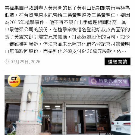
駐美國大使館29日發表聲明指出，新冠病毒起源追溯是1項
美福集團已故創辦人黃榮圖的長子黃明山長期旅美行事極為
科學問題，應由科學家決定，並強調應維持以科學為基礎的
低調，在台資產原本託管給二弟黃明煌及三弟黃明仁，卻因
方法。中國大使館還引用世界衛生組織（WHO）與中國聯
為2015年槍擊事件，他不得不親自出手處理相關財務，其
合研究報告的結論。該報告在專家進行實地考察後認為，疫
中景德榮公司的股份，在槍擊案後借名登記給叔叔黃固榮的
情「極不可能」源於實驗室洩漏。大使館發言人指出：「相
長子黃憲文卻引爆堂兄弟鬩牆，打起返還股份的官司，如今
關指控完全是抹黑與誹謗。在新冠病毒起源溯源問題上，我
一審雖獲判勝訴，但法官並未比照其他借名登記官司讓黃明
們堅決反對一切形式的政治操弄。」
山無償取回股份，而是判他必須支付8430萬元股款。依據
一審判決，黃明山在槍擊案發生後一個月內，找上黃憲文與
繼續閱讀
07月29日, 2026
一位黃家晚輩成立借名登記契約，約定由黃憲文等兩人與台
灣羽毛公司簽約，分別以8375萬3780元、54萬6220元「購
買」景德榮公司股份，但實際上並未付錢，到現在還掛在台
羽公司帳上。黃榮圖家族成員則遵照遺產協議，加速景德榮
公司的過戶腳步，二子黃明煌遺孀莊蘭玉分別在2015年12
月31日、2016年1月5日各贈與黃憲文景德榮股份2925000
股；三子黃明仁遺孀巫秀鳳分別在2015年12月31日、2016
年1月5日各贈與黃憲文景德榮股份1000000股。黃榮圖五子
黃明堂夫婦從2015年12月底到2016年1月初贈與景德榮股
份共2000000股給黃憲文。黃明山的五弟黃明堂曾為股份返