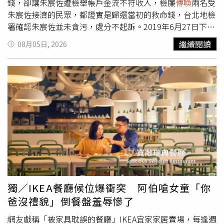
錢，卻讓朱宸佐遭檢舉帳戶金流不符收入，檢廉
傳喚
兩名受
朱宸佐接濟的民眾，都證實是歸還當初的救命錢，台北地檢
署確認朱宸佐並未貪污，處分不起訴。2019年6月27日下午
2點多，方濟中學外的公車站候車亭因為地基深度只有標準
繼續閱讀
08月05日, 2026
深度的一半，倒塌壓斷兩名中年婦人的腳，市府協助她們申
請國賠，朱宸佐承辦得知兩名斷腿婦人沒錢治療，先動用交
通局預備金，並以私人存款約64萬補足差額。2020年8月，
兩名婦人分別領取賠償金580萬元和210萬元，依約定償還
朱宸佐代墊款，但到了今年，廉政署接獲檢舉，清查朱宸佐
的金流，懷疑他帳戶內有64萬元來自承辦國賠案所收的賄
款。兩名婦人到案供稱，朱宸佐當年自掏腰包代墊部分醫藥
費，雙方有簽借據為證，北檢因此確定朱宸佐不但沒貪污，
還是熱心行善幫助市民的官員，於今日偵結不起訴。
獨／IKEA餐廳候位爆衝突 阿伯嗆女童「你
爸沒禮貌」倒餐盤羞辱慘了
網友戲稱「被家具耽誤的餐廳」IKEA宜家家居賣場，每逢週