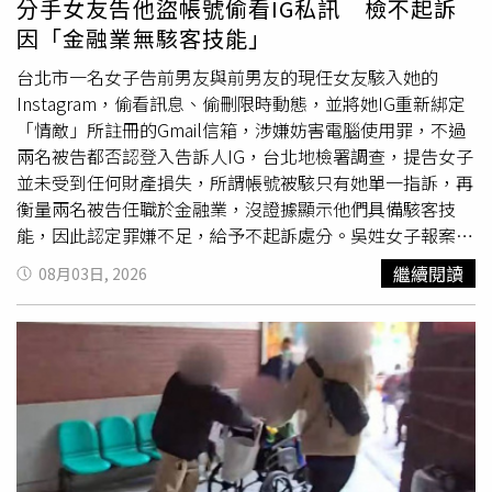
分手女友告他盜帳號偷看IG私訊 檢不起訴
板溼滑，還說自己住天母多年、去大葉高島屋50幾次，那邊
因「金融業無駭客技能」
美食街的餐盤很輕、防滑、可以單手拿，相較之下IKEA的餐
盤太重，很難單手拿起來；陳姓男子甚至向法院聲請前往
台北市一名女子告前男友與前男友的現任女友駭入她的
IKEA現場勘驗，要確認他走向餐盤回收區的動線，也希望帶
Instagram，偷看訊息、偷刪限時動態，並將她IG重新綁定
回現場餐具，以確認IKEA餐盤實際重量會造成拿不穩的結
「情敵」所註冊的Gmail信箱，涉嫌妨害電腦使用罪，不過
果。士林地院指出，勘驗IKEA餐廳監視畫面便足以證明陳姓
兩名被告都否認登入告訴人IG，台北地檢署調查，提告女子
男子沒病、地板不滑、餐盤未過重，也不須現場勘驗或扣回
並未受到任何財產損失，所謂帳號被駭只有她單一指訴，再
餐具，他的行為超過一般人可以忍受的範圍，而且不只是普
衡量兩名被告任職於金融業，沒證據顯示他們具備駭客技
通公然侮辱（判拘役或9千元以下罰金），已達到對被害人
能，因此認定罪嫌不足，給予不起訴處分。吳姓女子報案主
使用強制力的程度，因此變更起訴法條，改以強暴侮辱罪
張，IG從去年11月起常發生她還沒看訊息卻顯示已讀的狀
繼續閱讀
08月03日, 2026
（最重可判1年）判刑4月。至於許先生的短褲遭醬汁污損，
態，還有部分限動在她不知情的狀況下消失，她發現IG被綁
一審認定不構成毀損罪，因為他洗完之後還穿過一次，尚未
定一個陌生電郵「○○○○68@gmail.com」，查詢許姓前
達到不堪用的程度。陳姓男子上訴高等法院，除了繼續主打
男友的IG粉絲與追蹤名單，確實有一名用戶的名稱是
他並非假摔再倒餐盤，還想澄清自己沒有犯案動機。案發時
○○○○68，前男友也對她坦承○○○○68是勾姓現任女
他還沒吃完，許先生與女兒「長時間停留」在他座位旁邊，
友。吳姓女子懷疑，大部分未經允許登入IG的位置都顯示在
即使他說了很多次位子有人、還沒要走，父女倆還是繼續
台中，她跟台中唯一的淵源只有前男友，因此認為許姓男子
等，讓他感到壓力也不太舒服，基於自我保護才拿手機拍
與勾姓女子駭入她IG更改設定，涉犯無故變更他人電磁紀錄
照。二審法官認為，許先生與女兒看到陳姓男子即將用餐完
罪。北檢
傳喚
許姓男子與勾姓女子，兩人確實交往中，