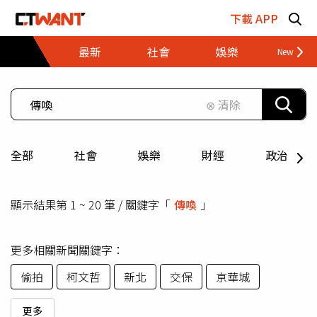
跳至主要內容區塊
下載 APP
最新
社會
娛樂
財經
⊗ 清除
全部
社會
娛樂
財經
政治
顯示結果第 1 ~ 20 筆 / 關鍵字「
傳喚
」
更多相關新聞關鍵字：
偷拍
柯文哲
新北
交保
京華城
更多