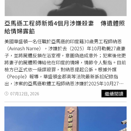
血跡斑斑，研判林男犯案時情緒已完全失控，陷入瘋狂仇恨
當中，非得置對方於死。遭警方槍擊制伏的林姓教授，目前
仍在醫院接受治療並由警方戒護，雖意識清楚，但因傷勢尚
亞馬遜工程師新婚4個月涉嫌殺妻 傳遺體照
未完成正式筆錄，警方將先
傳喚
其妻子等家屬，釐清雙方長
給情婦露餡
期糾紛及案發前互動。目前檢察官已完成初步相驗，後續將
安排解剖，進一步確認死因與致命傷勢，全案依殺人罪方向
美國華盛頓一名任職於亞馬遜的印度籍30歲男工程師納恩
持續偵辦。
（Avinash Narne），涉嫌於去（2025）年10月勒斃27歲妻
子，並將屍體反鎖在浴室裡，意圖偽造成意外；犯案後他更
將妻子的屍體照傳給他在印度的情婦，情節令人髮指。目前
檢方已正式依一級謀殺罪，對納恩提起公訴。根據外媒
《People》報導，華盛頓金郡高等法院最新訴訟紀錄指
出，涉案的亞馬遜軟體工程師納恩涉嫌於2025年10月27日
殺害27歲的妻子薩比內尼（Raajitha Sabbineni）。在今年7
繼續閱讀
07月12日, 2026
月1日的庭訊中，法官裁定其保釋金高達500萬美元（約新
台幣1.6億元）。面對檢方的謀殺指控，納恩於7月7日出庭
受審時仍堅稱自己無罪，其辯護律師目前則未對外發表更多
回應。回顧案發當天，涉案的納恩主動打電話報案，聲稱自
己出門辦事返家後，發現妻子反鎖在公寓浴室內且毫無回