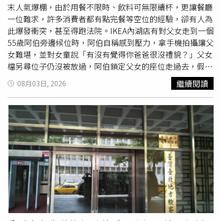
末人氣爆棚，由於用餐不限時、飲料可無限續杯，更讓餐廳
一位難求，許多消費者都有點完餐等空位的經驗，卻有人為
此爆發衝突，甚至得跑法院。IKEA內湖店有對父女走到一個
55歲阿伯旁邊候位時，阿伯自稱感到壓力，拿手機拍攝讓父
女難堪，並對女童說「有沒有覺得你爸爸很沒禮貌？」父女
檔另尋位子仍沒被放過，阿伯鎖定父女的座位走過去，假裝
腳軟拿不穩餐盤，把餐具、沒吃完的殘渣和醬汁倒在那位父
繼續閱讀
08月03日, 2026
親身上，法官認定鬧事阿伯有惡意羞辱的行為，以強暴侮辱
罪判刑4個月定讞（得易科罰金12萬元）。本案發生在2024
年6月23日中午12點多，許先生在IKEA內湖店餐廳找空位，
看到55歲陳姓男子快吃完正在滑手機，就帶女兒走過去等，
陳姓男子卻突然拿起手機拍攝許姓父女，並對女童說會不會
覺得妳的爸爸很沒禮貌？許先生雖不高興但不想計較，先離
開找其他位子。14分鐘過後，陳姓男子收東西準備走，快經
過許先生的座位時改成單手拿餐盤，隨即在2秒內將餐盤倒
在餐桌上，餐具、殘渣和醬汁灑落桌面跟地上，也弄髒許先
生的短褲。許先生向內湖分局報案，經士林地檢署偵查起訴
陳姓男子公然侮辱及毀損罪。陳姓男子一審期間出了4個怪
招，他宣稱斷過腿，左邊無力走路不穩，並主張IKEA餐廳地