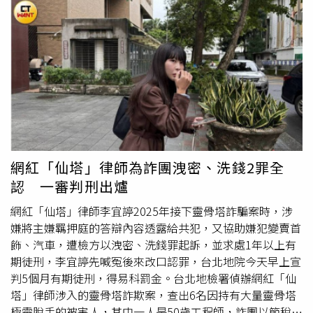
致電並傳訊息給情婦。警方在通聯紀錄發現最關鍵的證據，
所執行搜索。檢警依法查扣電子郵件、會議記錄、相關設備
納恩在案發後刪除了一條傳給情婦的神秘訊息，當被問及此
機具、檢驗報告、出貨銷售資料、生產紀錄、進口報單、隨
事時，他結巴稱「可能刪了一張照片」，卻無法合理解釋原
身碟、多支行動電話等，並查封工廠內儲油槽及涉案不法所
因。檢警強烈懷疑，納恩極可能拍攝了妻子的遺體照並傳給
則。檢察官帶回被告11人進行偵訊，包含中聯公司董事長蔡
情婦，因為對方隨後回覆了一個「瞪大雙眼」的驚恐表情符
清松、總經理余凌冲、陳姓廠長、品研課陳姓副課長，福壽
號。目前全案偵查終結，檢方預計於7月23日再度
傳喚
納恩
公司董座洪堯昆、總經理趙文強、顏姓協理、黃姓副理，福
出庭，以釐清更多案情細節。
懋公司董座吳星澄、總經理張志賓、泰山公司董座劉偉龍等
11人，並
傳喚
13名證人到案說明。經檢察官核對證據及證
人供述，認定認定被告11人均涉犯《食品安全衛生管理法》
第49條第1項、第2項等罪嫌重大；其中，中聯油脂總經理
網紅「仙塔」律師為詐團洩密、洗錢2罪全
余凌冲，遭檢方認定其有事實足認為有湮滅、偽造證據及勾
認 一審判刑出爐
串共犯、證人之虞，有羈押之原因及必要，訊畢後於今日清
晨向法院聲押。中聯董事長蔡清松獲2000萬交保，福壽公
網紅「仙塔」律師李宜諪2025年接下靈骨塔詐騙案時，涉
司董事長洪堯昆、泰山公司董事長劉偉龍各1000萬交保，
嫌將主嫌羈押庭的答辯內容透露給共犯，又協助嫌犯變賣首
福壽公司總經理趙文強、福懋公司總經理張志賓各600萬元
飾、汽車，遭檢方以洩密、洗錢罪起訴，並求處1年以上有
交保，福壽協理顏貽鉉500萬交保，中聯副課長陳建龍60萬
期徒刑，李宜諪先喊冤後來改口認罪，台北地院今天早上宣
元交保，福壽副理黃俊豪50萬元交保，福懋公司董事長吳星
判5個月有期徒刑，得易科罰金。台北地檢署偵辦網紅「仙
澄交保金尚未裁定。
塔」律師涉入的靈骨塔詐欺案，查出6名因持有大量靈骨塔
極需脫手的被害人，其中一人是50歲工程師，詐團以節稅為