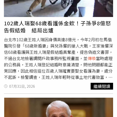
畢，暫時在旁等候，這符合其他消費者遇到餐廳熱門時段一
○○○○68是勾姓女子的IG帳號，但她否認用相同的帳號名
位難求也會找位子等的習慣，怎能說有侵害到陳姓男子的權
稱去註冊Gmail信箱，也未登入吳姓女子IG。檢方指出，現
益？他明知許先生和女兒靜靜等候從未挑釁，卻採取針對性
在網路犯罪極為猖獗，個人社群遭別人登入已非難以想像之
極強的冒犯手段：拿手機對著拍，顯見他的確不滿有人在旁
事，不能因為相關資訊連結到被告的帳號，就推論一定是被
102歲人瑞娶68歲看護係金欸！子孫爭8億怒
邊等座位，並因此報復。陳姓男子二審期間持續出招，聲請
告盜帳號，何況吳姓女子自己都說，已改過很多次密碼、開
告假結婚 結局出爐
傳喚
IKEA餐廳員工出庭作證、請法官函詢台北榮總的病歷以
啟IG雙重認證，依然持續收到非本人登入的通知，由於許姓
證明他長期左半邊無力，高院均駁回，因為沒有調查的必
男子和勾姓女子都從事金融證券業，依據現有證據，無從認
台北市102歲王姓人瑞因身價高達8億元，今年2月初在馬偕
要，仍維持原審刑度，全案確定。被害人父女檔走到陳姓男
定兩人具有破解密碼、破解雙重認證的專業技能，無法排除
醫院引發「68歲新婚妻」與兒孫輩的搶人大戰，王家後輩深
子座位旁邊等候時，究竟他吃了多久？他承認當時獨自一人
駭客其實是其他人的可能性。至於吳姓女子指稱前男友和現
信68歲看護與王姓人瑞是假結婚真奪產，提告偽造文書罪，
用餐，從上午10點38分吃到中午12點18分，在爆發衝突
任女友偷讀訊息並刪除限動，這部分並未提供相關證據，只
不過台北地檢署調閱戶政事務所監視畫面，並
傳喚
當時處理
前，其實已經吃了1小時40分。
有她IG帳號顯示被人試圖登入的警告訊息截圖，所以同樣不
的公務員，王姓人瑞登記結婚時意識清楚，問他問題都能正
能推斷兩名被告有偷看、偷刪。綁定告訴人IG的○○○○
常回應，因此相信這位百歲人瑞確實要娶女看護為妻，處分
68@gmail.com ，究竟是不是勾姓女子使用？檢察官認為，
不起訴。檢警調查，王姓人瑞年輕時從事土地代書致富，坐
並非每件案子都要不分輕重緩急向Google調取電子信箱用
擁多筆不動產，市值約8億，過去20年一直由小他34歲的賴
繼續閱讀
07月31日, 2026
戶資料，應視案情而定，審酌告訴人並未受到實際財損，加
姓看護照顧，今年1月兩人結婚另找越南看護，但王家其他
上她控告的對像是分手男友，偵辦這類案件往往會先「畫下
成員懷疑賴姓看護假結婚，還阻止人瑞與兒孫接觸。今年農
一條線」，最終決定無須大砲打小鳥，憑既有事證已可處分
曆春節前一個多禮拜，王姓人瑞與賴姓妻子前往台北馬偕就
不起訴。
醫，遇到王家多人爭搶，一陣混亂後，賴姓女子掛彩，她對
人瑞3位兒子、3位媳婦、7位孫子共13人提告，檢方起訴其