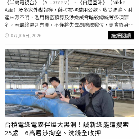
時代班陪偵；她基於律師倫理而相信當事人，只是出於善意
《半島電視台》（Al Jazeera）、《日經亞洲》（Nikkei
幫忙轉達給吳姓主嫌的家人，才會在Line群組轉達賣車、賣
Asia）及多家外媒報導，薩拉被控濫用公款、收受賄賂、財
首飾指令，當時檢警並未扣押這些財產。2025年12月出庭
產來源不明、濫用機密預算及涉嫌威脅暗殺總統等多項罪
時，李宜諪突然改變訴訟策略，捨棄
傳喚
證人及法律鑑定，
名，若最終遭判有罪，不僅將失去副總統職位，更會終身喪
並表示願為錯誤的判斷負責，直到今年5月辯結都維持認
失擔任民選公職資格，直接衝擊2028年總統大選，也將成
繼續閱讀
07月06日, 2026
罪，也同意繳回犯罪所得。
為菲律賓民主制度的重要考驗。薩拉杜特蒂支持者聚集參議
院外聲援，彈劾案也讓菲律賓兩大政治家族對立持續升溫。
開庭首日，參議院內外戒備森嚴，馬尼拉參議院周邊部署數
千名警力，大批支持與反對薩拉的民眾同步集結示威。薩拉
本人並未親自出庭，而是委由律師團應訊。她透過聲明表
示，由律師代表出庭並不代表逃避責任，也不意味缺乏透明
度，而是依法行使訴訟權利。庭審甫開始，檢辯雙方即因程
序問題激烈交鋒，辯方主張彈劾程序違反憲法，並批評檢方
將彈劾案當作刑事案件偵辦；檢方則強調，全案完全依照參
議院彈劾規則進行，法官一度出面要求雙方停止爭論，避免
庭審演變成控辯口角。薩拉杜特蒂支持者聚集參議院外聲
援，彈劾案也讓菲律賓兩大政治家族對立持續升溫。檢方提
台積電綠電夥伴爆大黑洞！誠新綠能遭搜索
出的主要指控包括薩拉涉嫌擁有來源不明的巨額財產、教育
25處 6高層涉掏空、洗錢全收押
部任內涉及採購弊案及收賄、濫用機密預算，以及公開揚言