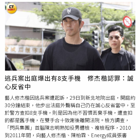
（National Institute of Allergy and Infectious
Diseases），並在疫情期間成為美國政府應對新冠疫情的代
表性人物。由於外界持續爭論病毒起源問題，他被
傳喚
在29
日出席參議院國土安全與政府事務委員會（HSGAC）的聽
證會。來自肯塔基州（Kentucky）的共和黨參議員保羅
（Rand Paul），長期指控佛奇掩蓋支持「實驗室洩漏理
論」的證據，而該理論認為病毒可能與中國武漢病毒研究所
的研究活動有關。佛奇在開場陳述中反擊保羅，指控對方
「執迷於」希望看到自己遭到起訴，並表示回答委員會問題
可能使自己面臨出於政治動機的司法追訴，「（保羅）要求
逃兵案出庭爆出有8支手機 修杰楷認罪：誠
我出席這個委員會的唯一原因，就是希望讓我說出某些事
心反省中
情，任何事情，藉此證明他過去公開多次承諾，要讓我『身
陷牢獄』的說法是正確的。」在佛奇簡短發表聲明後，保羅
藝人修杰楷因逃兵案遭起訴，29日到新北地院出庭，開庭約
隨即開始一連串質詢，「你能否向委員會解釋，為什麼你選
30分鐘結束，他步出法庭外聲稱自己仍在誠心反省當中，至
擇資助這種在中國進行的危險研究？」結果現年85歲的佛奇
於警方查扣8支手機，則是因為他不習慣丟棄手機，遭查扣
面對參議員提出的每1個問題，都引用美國憲法第五修正案
的都是舊手機，在雙手合十致謝後離開法院。檢方調查，
（Fifth Amendment）的權利，「在律師建議下，我謹此拒
「閃兵集團」首腦陳志明熟知役男體檢、複檢程序，2010
絕回答，理由是我享有美國憲法第五修正案所保障的權
到2011年間，向藝人修杰楷、陳柏霖、Energy成員張書