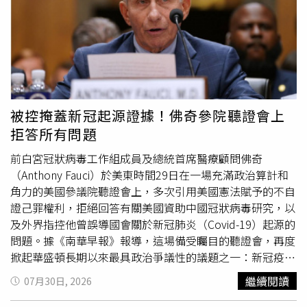
中一位媳婦、一位孫子涉嫌過失傷害，7月15日開庭時，孫
子認罪、媳婦不認罪。王家人則告賴姓女子偽造文書，檢方
找來今年1月辦理結婚登記的戶政所公務員，證實王姓人瑞
不但可以清楚說出姓名，也能一題一題回答公務員的詢問，
全案並無證據顯示王姓人瑞與看護結婚有違反他的意願。
被控掩蓋新冠起源證據！佛奇參院聽證會上
拒答所有問題
前白宮冠狀病毒工作組成員及總統首席醫療顧問佛奇
（Anthony Fauci）於美東時間29日在一場充滿政治算計和
角力的美國參議院聽證會上，多次引用美國憲法賦予的不自
證己罪權利，拒絕回答有關美國資助中國冠狀病毒研究，以
及外界指控他曾誤導國會關於新冠肺炎（Covid-19）起源的
問題。據《南華早報》報導，這場備受矚目的聽證會，再度
掀起華盛頓長期以來最具政治爭議性的議題之一：新冠疫情
究竟是源自動物自然傳播，還是與中國武漢某間實驗室事故
繼續閱讀
07月30日, 2026
有關，以及美國政府是否充分監督那些由美國資金支持的相
關研究。佛奇曾領導美國國家過敏與傳染病研究所