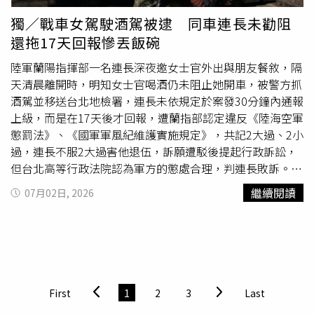
贏得正、副總統大選，當時兩大政治世家的合作一度被視為
者，迫使業者因擔心工程受阻而交付兩張、共60萬元支票；
獨／戰車女駕駛酒駕被逮 同車連長未勸阻
菲律賓最穩固的政治聯盟。然而，雙方執政後因權力分配及
檢方偵查終結後，已依恐嚇取財罪嫌提起公訴。誠新綠能過
還拖17天回報慘丟飯碗
施政理念逐漸分歧，加上杜特蒂因掃毒戰爭涉嫌危害人類
去是國內漁電共生代表性業者，申請開發容量一度占政府推
罪，遭國際刑事法院（ICC）拘捕並移送海牙羈押後，兩大
動目標約35%，不僅取得銀行團百億元聯貸，更與台積電簽
陸軍蘭陽指揮部一名連長深夜邀女士官外出與朋友餐敘，隔
家族正式決裂。薩拉曾批評菲律賓政府配合拘捕行動是「國
訂綠電供應合約，在綠能產業占有一席之地。不過，近年集
天清晨離開時，明知女士官喝酒仍未阻止她開車，被警方抓
家綁架」，而小馬可仕則表示，政府只是履行國際司法合作
團快速擴張後，旗下多處漁電共生案場陸續遭質疑「有電無
酒駕並移送台北地檢署，連長未依規定於案發30分鐘內通報
義務，雙方衝突持續升高，也使彈劾案被視為兩大政治世家
魚」，部分養殖成果未達主管機關要求，導致光電場遭撤照
上級，而是在17天後才回報，遭蘭指部認定違反《陸海空軍
的全面對決。菲律賓副總統薩拉杜特蒂彈劾案正式開審，審
或取消資格，多個案場停擺，營運狀況急轉直下。去年誠新
懲罰法》、《國軍軍風紀維護實施規定》，共記2大過、2小
判結果被視為攸關2028年總統大選的重要政治分水嶺。政
更爆出積欠下游承包商工程款逾10億元，受害多為中小型工
過，連長不服2大過害他退伍，訴願遭駁後提起行政訴訟，
治角力如今更延燒至參議院。近期參議院領導權兩度易手，
程業者，不少包商成立自救會追討欠款，雖歷經多次協商，
但台北高等行政法院認為軍方的懲處合理，判連長敗訴。酒
原本由親杜特蒂陣營掌握的優勢逐漸鬆動，對手陣營成功推
仍有大筆款項未獲清償。集團內部也傳出員工福利、年終獎
駕女士官曾上過新聞，2020年蘭指部執行反擊待機位置遂
繼續閱讀
07月02日, 2026
舉參議員張僑偉（Sherwin Gatchalian）擔任參議長。此
金跳票，不少工程師與員工相繼離職，營運幾近停擺。如今
行戰力防護任務，其中一輛開出營區的M60A3戰車就由本案
外，支持薩拉的參議員馬可列塔（Rodante Marcoleta）在
又爆出高層涉嫌掏空、侵占公司資產，讓這家昔日綠能明星
女士官駕駛，當時她受訪表示，女性當裝甲兵比一般兵種更
開審前因涉嫌掠奪公款遭逮捕；另一名杜特蒂盟友、前警察
企業再陷風暴，後續發展備受外界關注。
辛苦，她得獨自搬起3、40公斤的戰車彈，另外因為戰車的
總長德拉羅薩（Ronald "Bato" dela Rosa）因涉及ICC案件
煞車特別「硬」，如果駕駛腿力不足就難以勝任，對於自己
而行蹤備受關注，也讓參議院內部勢力更加複雜。依照菲律
第一次開戰車行駛民間道路，她既緊張又興奮，覺得「自己
賓憲法，彈劾案須由24名參議員擔任審判官，至少取得16
好帥」。軍中少見的女性戰車駕駛如何淪為酒駕犯？案發前
First
1
2
3
Last
票同意才能定罪；不過，眾議院檢方主張應依實際出席審判
晚10點，機械化步兵營林姓連長邀約女士官去朋友家吃飯，