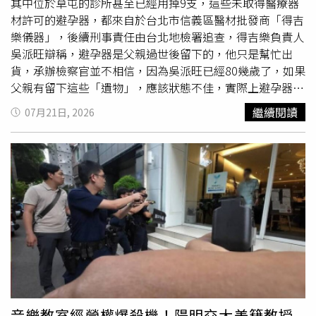
會局遭法官批評未盡責幫助張芳馨有效行使親權。（圖／報
工，現在又被關，無力支付400萬元。張芳馨為撤銷無期徒
其中位於草屯的診所甚至已經用掉9支，這些未取得醫療器
系資料照）法官批評新北市社會局一味以孩子隱私拒絕提供
刑，向法院主張應
傳喚
她小孩。（圖／AI示意圖）辯護律師
材許可的避孕器，都來自於台北市信義區醫材批發商「得吉
資訊，實際上是社會局未盡責幫助張芳馨有效行使親權，導
為求二審輕判，上訴主張葉秀鳳已死，張芳馨沒有再犯的可
樂儀器」，後續刑事責任由台北地檢署追查，得吉樂負責人
致她得不到充分的訊息，也錯過提早終止委託監護的時機，
能性；律師還搬出張芳馨的子女，如果繼續判媽媽無期徒
吳派旺辯稱，避孕器是父親過世後留下的，他只是幫忙出
難以察覺小孩長期以來受到傷害。判決中還打臉社會局，孩
刑，無法早日回歸家庭及社會，即使有機會假釋，也會因為
貨，承辦檢察官並不相信，因為吳派旺已經80幾歲了，如果
子接受王家舜照顧期間，曾5度通報受虐，社會局明知張芳
是無期徒刑，小孩無從預測媽媽何時回家，應改判有期徒
父親有留下這些「遺物」，應該狀態不佳，實際上避孕器看
馨正在服刑，不可能是媽媽施暴，應該告知媽媽有這些狀
刑。張芳馨律師團在訴訟策略中引用聯合國兒童權利公約。
起來很新，而且距離使用期限還有兩、三年，因此認定非法
繼續閱讀
07月21日, 2026
況，再一起商量怎麼做對小孩最好，社會局卻辯稱家長是他
（圖／報系資料照）高院仍判張芳馨無期徒刑，律師團上訴
避孕器就是吳派旺授意他人製造的，以違反《醫療器材管理
們要查察監督的對象，這是誤解法律，社會局沒有權力排除
最高法院時，訴訟主張再度提及張芳馨的孩子，既然二審認
法》起訴。南投縣衛生局2023年6月27日前往竹山鎮某婦產
張芳馨以母親身分決定如何維護小孩的權益。新北市社會局
同張芳馨是未成年子女的主要照顧者，依據聯合國兒童權利
科診所稽查，找到54支「GLIDER-T CU380」避孕器但包裝
回應本刊，本案案母入獄時，社會局介入協助，當時兩個孩
公約，應考量未成年子女最佳利益，高院法官卻沒給張芳馨
上沒有任何醫療器材許可證字號或中文標籤；2024年6月17
子就讀小學，因需兼顧姊弟意願，當時社工與姊弟會談，姊
小孩表達意見的機會，沒顧到她和子女的生活狀況，也沒提
日和18日，衛生局人員稽查草屯鎮某婦產科診所，找到6支
弟表達不想被安置，又兩人已與案父友人一家共同生活一年
及孩童權利的保護，因此二審判決違背兒童權利公約。最高
「MA TEH LO CU 380」避孕器，同樣未取得醫材許可，兩
多，也表達喜歡這個環境，當時社工評估照顧狀況穩定，就
院合議庭認為，除非兒童是性侵、受虐等刑事案件被害者，
家診所的非法避孕器來源都是得吉樂儀器有限公司。北檢調
尊重姊弟意願，非判決書所言由社會局居中協調安排住所。
或者跟兒童監護教養有關的案件，才需要維護他們發表意見
查，竹山的婦產科診所原本以6千元購買50支避孕器，但
關於姊弟受照顧狀況，社會局表示社工持續追蹤，渠等在留
的權利，如果是兒童的父母犯罪，不找孩子出庭陳述並不違
「買50送4」，從得吉樂公司寄出避孕器到衛生局稽查大約
養人家中的生活適應良好，另有關生活中曾發生不當對待議
法，再審酌水泥封屍案的手法兇殘，最終在2019年駁回張
2週時間，54支避孕器一支都沒用掉就被扣留。草屯的婦產
題，社會局也介入輔導服務。
芳馨的上訴，判無期徒刑定讞。
科診所則花了2250元買15支避孕器，但收到避孕器將近4個
月才被衛生局上門稽查，已有9支避孕器不知去向，檢方研
音樂教室經營權爆殺機！陽明交大美籍教授