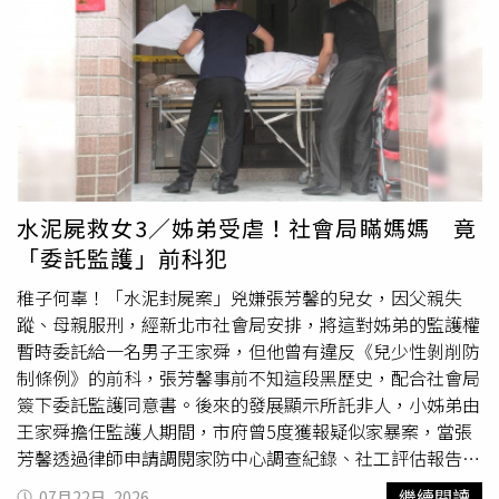
以可說是「求仁得仁」。黃明山的律師對於一審判決回應，
單號對了就能取貨，詐團因而以話術誘騙被害人寄出提款
兒女監護權暫時委託丈夫友人。（圖／報系資料照）本刊調
因當事人沒有授權，他不便說明，不過根據了解，黃明山要
卡、金融卡和存摺，被害人清醒時自己往往已成為人頭帳
查，張芳馨因水泥封屍案獲判無期徒刑，判決定讞一年後，
等被告不上訴、判決確定後，才會付清8430萬元取回股
戶，而隨著銀行的防詐意識越發提升，被害人要匯款更加困
丈夫離家出走被通報為失蹤人口，因此在社會局安排之下，
份，接下來在台美兩地都找會計師協助處理稅務問題，一定
難後，詐團還會教被害人用「空軍一號」寄出現金以躲避金
張芳馨將12歲女兒和7歲兒子的監護權委託一名男子王家
會合法申報納稅。本刊另外聯繫黃憲文委任律師，不過截稿
融機關的關懷提問。該名刑警表示，「空軍一號」的包裹被
舜，委託期間從2020年10月到2027年11月，後來輾轉得知
前並未回覆。
取走後就可說是線索全斷，物流公司極不配合調查，往往以
王家舜疑似對孩子有不法侵害的行為，因此向新北市社會局
「沒有監視器」、「設備壞了」為由不交出畫面，且詐團以
調申請社工調查報告、輔導追蹤紀錄、委託監護事宜的紀
假身分收貨，寄件單上的聯絡電話也多半是空號，層層斷點
錄、王家舜照顧她小孩所領取的社會福利及補助資料等複
大幅增加警方查緝難度。而「空軍一號」極其神秘，2005
本，但遭到社會局拒絕。張芳馨提了兩次訴願，第二次的結
水泥屍救女3／姊弟受虐！社會局瞞媽媽 竟
年時登記為遊覽車業者，而後疑似停止營業，監理站也找不
果是部分准許部分駁回，所以改打行政官司。張芳馨主張孩
「委託監護」前科犯
到相關資料，台灣公司網上更是「查無此公司」，但記者追
子遭毆、受燙傷、被剃眉毛，甚至長期睡在地上，因為媽媽
查，發現行政院政務顧問、新北市信賴台灣之友三重分會會
在坐牢，只能透過社會局了解小孩狀況，相關資料有提供的
稚子何辜！「水泥封屍案」兇嫌張芳馨的兒女，因父親失
長林建良曾以「空軍一號」負責人身分遭
傳喚
，被檢警認為
必要；她入監後無法直接接觸子女，更不用說繼續照顧，社
蹤、母親服刑，經新北市社會局安排，將這對姊弟的監護權
是幕後負責人。據悉，林建良是日豪客運董事長，更在旅遊
會局根本不用考慮她這個母親是否失職、是否需要接受政府
暫時委託給一名男子王家舜，但他曾有違反《兒少性剝削防
界頗有名氣，他是中華民國小客車租賃商業同業公會全國聯
的監督。張芳馨強調，社會局應該幫忙顧好受刑人子女的困
制條例》的前科，張芳馨事前不知這段黑歷史，配合社會局
合會第7、8屆理事長、中華民國遊覽車客運商業同業公會全
境，而不是緊盯受刑人，既然她還是子女的法定代理人，沒
簽下委託監護同意書。後來的發展顯示所託非人，小姊弟由
國聯合會第12屆理事長、新北市小客車租賃商業同業公會第
被剝奪親權，想查詢孩子的資料仍具有正當性。社會局答
王家舜擔任監護人期間，市府曾5度獲報疑似家暴案，當張
10、11屆理事長，2024總統大選時出任「新北市信賴台灣
辯，張芳馨要調取的資料包括小孩怎麼安排生活、社工處遇
芳馨透過律師申請調閱家防中心調查紀錄、社工評估報告等
之友會」三重分會長，還曾因年深綠背景與多項運輸公會選
的評估，攸關未成年子女隱私，應取得小孩同意，不可藉由
資料時，社會局卻不願提供，對於小姊弟離開王家舜之後才
繼續閱讀
07月22日, 2026