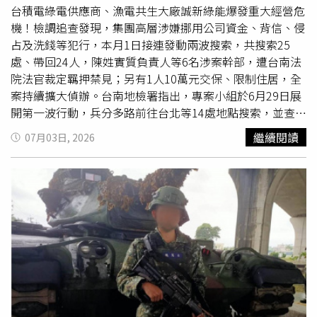
若自己遭遇不測，已安排他人對總統小馬可仕（Ferdinand
台積電綠電供應商、漁電共生大廠誠新綠能爆發重大經營危
Marcos Jr.）、第一夫人及前眾議院議長採取報復行動。檢
機！檢調追查發現，集團高層涉嫌挪用公司資金、背信、侵
方認為，相關公開言論已對國家元首安全及憲政秩序構成重
占及洗錢等犯行，本月1日接連發動兩波搜索，共搜索25
大威脅，相關證據多來自薩拉本人公開發言、錄音及官方資
處、帶回24人，陳姓實質負責人等6名涉案幹部，遭台南法
料。薩拉則全面否認所有指控，強調自己遭受政治迫害，辯
院法官裁定羈押禁見；另有1人10萬元交保、限制住居，全
護律師也表示，檢方提出的罪名毫無事實依據，彈劾案只是
案持續擴大偵辦。台南地檢署指出，專案小組於6月29日展
執政陣營藉由司法程序打擊政敵。薩拉杜特蒂因涉及貪腐、
開第一波行動，兵分多路前往台北等14處地點搜索，並查扣
濫用公款及威脅總統等指控接受彈劾審判，案件結果將牽動
相關證物，
傳喚
被告及證人共15人到案說明。檢察官複訊後
繼續閱讀
07月03日, 2026
2028年總統大選。這也是薩拉第二度面臨彈劾危機。首次
認定，陳姓、劉姓、鄭姓及2名李姓幹部等5人，利用擔任誠
彈劾案曾遭菲律賓最高法院認定程序違憲而失效，法院並指
新集團及旗下公司實質負責人、重要幹部職務之便，涉嫌非
出一年內不得再次提出相同性質的彈劾程序；不過，眾議院
法挪用集團資金，涉犯背信、侵占、詐欺、洗錢、違反《商
今年重新提出新的彈劾案，並以壓倒性票數通過，使案件正
業會計法》及《銀行法》等罪嫌重大，且有串證、滅證之
式送交參議院審理。檢方規劃
傳喚
57名證人，辯方則提出
虞，當庭逮捕並向法院聲請羈押禁見獲准。檢調隨後於7月1
45名證人名單。外界預估，若聚焦部分彈劾條文並有效控制
日再度發動第二波搜索，擴及11處地點，另
傳喚
集團其他員
審理進度，最快約四個月可完成；若四項彈劾條文全面審
工及往來廠商共9人到案；檢察官複訊後，再逮捕邱姓及康
理，整個程序可能延長至七、八個月。菲律賓副總統薩拉杜
姓2名被告，並向法院聲請羈押禁見；法院裁定邱男羈押禁
特蒂彈劾案正式開審，審判結果被視為攸關2028年總統大
見，康男則以10萬元交保並限制住居。除了掏空案外，檢警
選的重要政治分水嶺。薩拉是前總統杜特蒂（Rodrigo
另查出曾姓、許姓2名地方人士涉嫌假借索取社區回饋金名
Duterte）長女，2022年與總統小馬可仕搭檔競選，以高票
義，於2024年12月至2025年1月間恐嚇北門區一家綠能業