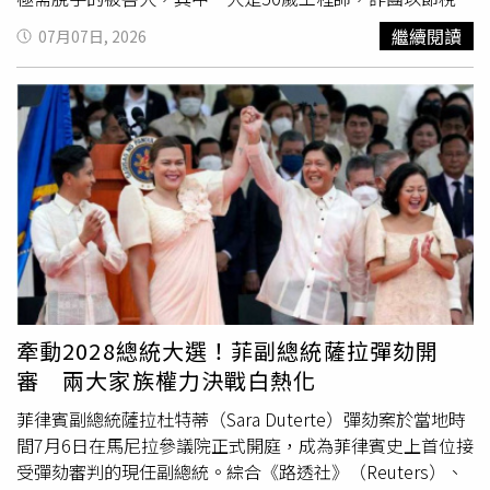
由誘使他簽下委託服務書，再騙他把名下4間雙北房產設定
繼續閱讀
07月07日, 2026
3500萬元的最高限額抵押權給5名共犯金主，扣除手續費、
利息、代書費之後，工程師「借到」840萬元，其中200萬
交給詐團成員作為仲介費，另有271萬透過層層轉匯，也流
入詐團口袋。工程師因此背債3500萬元，最終不堪壓力離
開人世，檢警接獲家人報案，揪出以吳姓情侶檔為首的詐團
4年海削1億6千萬，2025年8月偵結，以《組織犯罪防制條
例》、《刑法》詐欺、偽造文書、洩密、《洗錢防制法》等
罪起訴15人，包括網紅「仙塔」；起訴書中痛批詐團的破壞
性、傷害性、影響性極大，瓦解社會信賴，使被害人畢生積
蓄付之一炬，甚至導致正值壯年、有正當工作的被害者因不
堪背債選擇結束生命。依據起訴內容，李宜諪在同案共犯創
設的Line群組「24小時陪偵案」中，指示他人賣掉吳姓主嫌
牽動2028總統大選！菲副總統薩拉彈劾開
名下的手鍊、戒指，還說如果被告羈押，車子「一定要賣，
審 兩大家族權力決戰白熱化
怕車子到時候被扣走」，協助詐團成員脫產；李宜諪還在吳
姓主嫌收押後，告訴共犯這件羈押的案子是靈骨塔詐騙案、
菲律賓副總統薩拉杜特蒂（Sara Duterte）彈劾案於當地時
吳姓主嫌擔任呂姓男友的助理。李宜諪在審理初期無罪答
間7月6日在馬尼拉參議院正式開庭，成為菲律賓史上首位接
辯，否認當詐團軍師，強調案發前不認識同案被告，只是臨
受彈劾審判的現任副總統。綜合《路透社》（Reuters）、