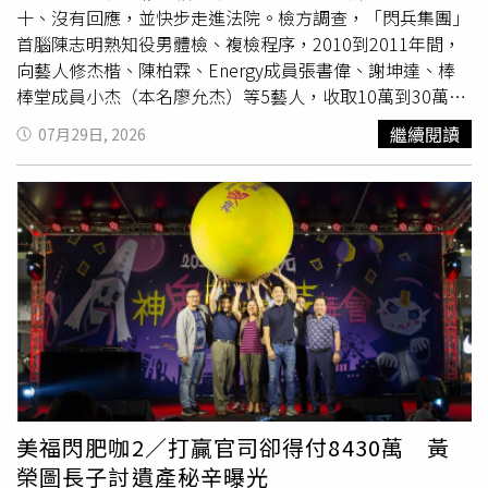
場聽證會具有政治目的，並指控共和黨利用此次會議進行黨
十、沒有回應，並快步走進法院。檢方調查，「閃兵集團」
派攻擊。來自密西根州（Michigan）的民主黨參議員、委員
首腦陳志明熟知役男體檢、複檢程序，2010到2011年間，
會首席少數黨成員彼得斯（Gary Peters）表示：「這場聽
向藝人修杰楷、陳柏霖、Energy成員張書偉、謝坤達、棒
證會看起來是幾個月來，多數黨以委員會調查為名，進行帶
棒堂成員小杰（本名廖允杰）等5藝人，收取10萬到30萬元
有偏見且選擇性的行動後所形成的結果，目的基本上是要合
費用協助逃兵，全案因王大陸閃兵案東窗事發，修杰楷等人
繼續閱讀
07月29日, 2026
理化多年前就已經形成的預設結論。」新冠病毒起源問題長
在2025年遭拘提到案檢方調查，修杰楷涉嫌在十多年前，
期以來一直是美國政治爭論的焦點。在川普（Donald
花15萬元找槍手代測，偽裝成高血壓試圖逃兵，但因未達免
Trump）1.0政府任內，美國聯邦調查局（FBI）曾評估認
役標準而於2016年服替代役，後因妻子賈靜雯懷孕而提前
為，新冠病毒最可能源自武漢實驗室事故。2025年1月，美
退役，檢方日前起訴並求處2年8月有期徒刑。新北地院29
國中央情報局（Central Intelligence Agency）發布新的評
日召開準備庭，
傳喚
修杰楷出庭說明，他在下午2時許現身
估報告，支持實驗室洩漏假說，但同時表示該判斷「信心程
法院，對於媒體詢問是否認罪未有回應，雙手合十、點頭致
度較低」。佛奇則一直支持另一種觀點，即病毒最初從動物
意後便快步進入法院。
傳染至第1名人類宿主，之後才在人與人之間傳播。根據美
國非營利、無黨派智庫「全球災難風險研究院」（GCRI）
於2024年2月公布的1項調查，大多數病毒學界科學家也支
持這項看法。在接近3小時的聽證會結束時，保羅表示，他
將在國會推動進一步行動，以追究佛奇責任，並質疑任何總
美福閃肥咖2／打贏官司卻得付8430萬 黃
統赦免是否能夠讓佛奇獲得完全豁免，「今天將成為佛奇在
榮圖長子討遺產秘辛曝光
美國國家衛生院40年，濫用權力行為的總結。」對此，中國