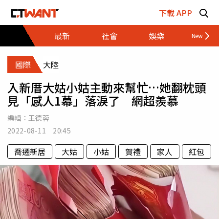
跳至主要內容區塊
下載 APP
最新
社會
娛樂
財經
國際
大陸
入新厝大姑小姑主動來幫忙…她翻枕頭
見「感人1幕」落淚了 網超羨慕
編輯：
王德蓉
2022-08-11 20:45
喬遷新居
大姑
小姑
賀禮
家人
紅包