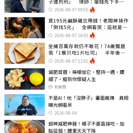
子遭判刑」 律師：搶錢先下手是
罪
2026-08-07 09:55
買195元鹹酥雞忘帶錢！老闆神操作
「倒找5元」 全網看哭：這就是台
灣
2026-08-07 16:01
坐擁百萬存款仍不敢花！74歲獨居
翁「1餐只吃1片吐司」 半年後暴
瘦嚇壞女兒
2026-08-07 12:01
減肥首選，檸檬加它，堅持一週，腰
細了，瘦到你懷疑人生
新素簡
不是AI！他「沒脖子」畫面瘋傳 真相
曝光網看呆
2026-08-04
超神減肥神器！橘子不要直接吃，加
點這個！體重天天下降