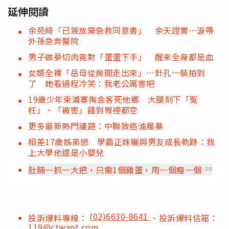
延伸閱讀
余苑綺「已簽放棄急救同意書」 余天證實⋯淚帶
外孫急奔醫院
男子做夢切肉竟對「蛋蛋下手」 醒來全身都是血
女婿全裸「岳母從房間走出來」⋯針孔一裝拍到
了 她看過程冷笑：我老公厲害吧
19歲少年柬浦寨掏金客死他鄉 大腿刻下「冤
枉」、「被害」餓到胃裡都空
更多最新熱門議題：中聯致癌油風暴
相差17歲姊弟戀 學霸正妹曬與男友成長軌跡：我
上大學他還是小嬰兒
肚腩一抓一大把，只需1個雞蛋，用一個瘦一個
PR
(02)6630-8641
投訴爆料專線：
、投訴爆料信箱：
119@ctwant.com