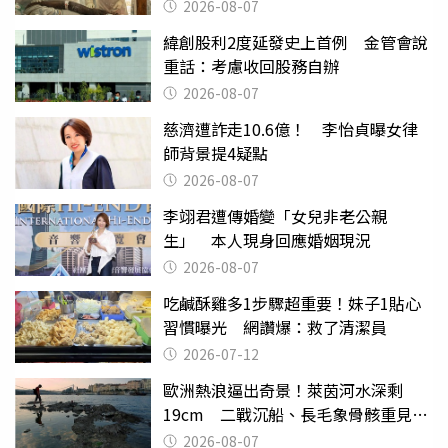
2026-08-07
緯創股利2度延發史上首例 金管會說
重話：考慮收回股務自辦
2026-08-07
慈濟遭詐走10.6億！ 李怡貞曝女律
師背景提4疑點
2026-08-07
李翊君遭傳婚變「女兒非老公親
生」 本人現身回應婚姻現況
2026-08-07
吃鹹酥雞多1步驟超重要！妹子1貼心
習慣曝光 網讚爆：救了清潔員
2026-07-12
歐洲熱浪逼出奇景！萊茵河水深剩
19cm 二戰沉船、長毛象骨骸重見天
日
2026-08-07