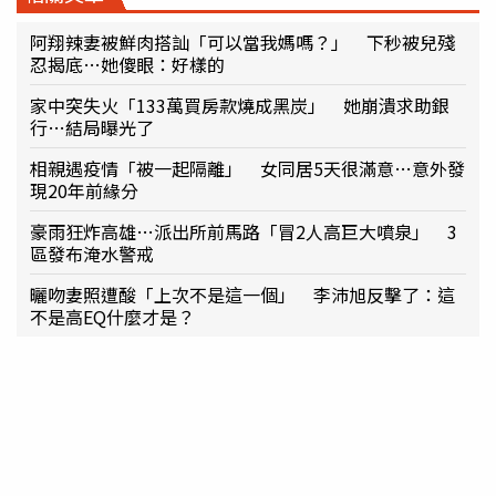
阿翔辣妻被鮮肉搭訕「可以當我媽嗎？」 下秒被兒殘
忍揭底…她傻眼：好樣的
家中突失火「133萬買房款燒成黑炭」 她崩潰求助銀
行…結局曝光了
相親遇疫情「被一起隔離」 女同居5天很滿意…意外發
現20年前緣分
豪雨狂炸高雄…派出所前馬路「冒2人高巨大噴泉」 3
區發布淹水警戒
曬吻妻照遭酸「上次不是這一個」 李沛旭反擊了：這
不是高EQ什麼才是？