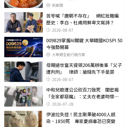
新素簡
苦苓喊「唐朝不存在」 網紅批瞎編
歷史：李白、杜甫用鮮卑文寫詩？
2026-08-07
009829掌握AI關鍵 大華韓國KOSPI 50
今強勢開募
大華銀全能行銷方案
母親過世當天提領206萬辦後事「父子
遭判刑」 律師：搶錢先下手是罪
2026-08-07
中和兒媳遭公公砍百刀致死 閨密揭
「全家都惡魔」：丈夫在老婆時懷孕
摔東西
2026-07-28
伊波拉失控！民主剛果破4000人感
染、1850死 專家憂病毒恐已突變