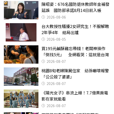
陳昭姿：676名國防退休教師年金補發
延誤 國防部承諾8月14日前入帳
2026-08-06
台大教授性騷擾2女研究生！不服解聘
2年爭4年 結局出爐
2026-08-05
買195元鹹酥雞忘帶錢！老闆神操作
「倒找5元」 全網看哭：這就是台灣
2026-08-07
桃園8旬老婦陳屍住家 幼孫嚇壞報警
「公公殺了婆婆」
2026-08-07
《陽光女子》串流上線！7.7億票房電
影在家就能看
2026-08-07