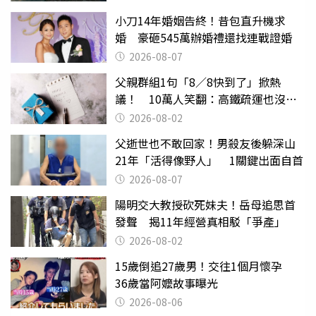
小刀14年婚姻告終！昔包直升機求
婚 豪砸545萬辦婚禮還找連戰證婚
2026-08-07
父親群組1句「8／8快到了」掀熱
議！ 10萬人笑翻：高鐵疏運也沒列
父親節
2026-08-02
父逝世也不敢回家！男殺友後躲深山
21年「活得像野人」 1關鍵出面自首
2026-08-07
陽明交大教授砍死妹夫！岳母追思首
發聲 揭11年經營真相駁「爭產」
2026-08-02
15歲倒追27歲男！交往1個月懷孕
36歲當阿嬤故事曝光
2026-08-06