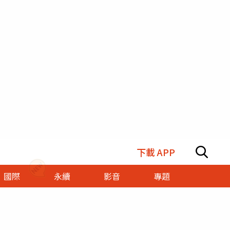
下載 APP
國際
永續
影音
專題