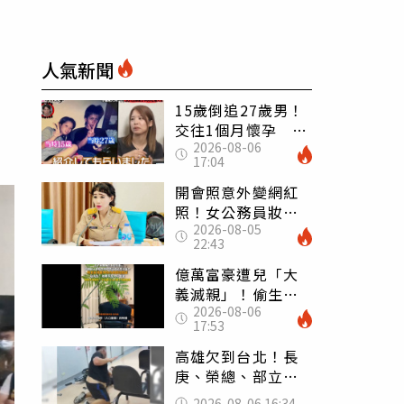
人氣新聞
15歲倒追27歲男！
交往1個月懷孕 36
2026-08-06
歲當阿嬤故事曝光
17:04
開會照意外變網紅
照！女公務員妝容
2026-08-05
掀2千則留言 本人
22:43
怒嗆：化妝有錯嗎
億萬富豪遭兒「大
義滅親」！偷生子
2026-08-06
怕曝光 竟盜鄰居
17:53
身份辦假證落戶
高雄欠到台北！長
庚、榮總、部立醫
院都受害 「醫療
2026-08-06 16:34