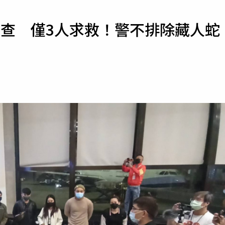
寵物
調查 僅3人求救！警不排除藏人蛇
運勢
運動
梅酒