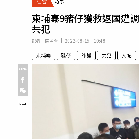
社會
時事
人物
汽車
柬埔寨9豬仔獲救返國遭
專欄
共犯
房產新勢力
記者：
陳孟萱
2022-08-15 10:48
柬埔寨
豬仔
詐騙
共犯
人蛇
Next