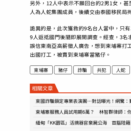
另外，12人中表示不願回台的2男1女，
人為人蛇集團成員，後續交由泰國移民局
詭異的是，此次獲救的9名台人當中，只有
9人返抵國門後隨即展開調查。經查，3名
誤信東南亞高薪徵人廣告，想到柬埔寨打
出國打工，被賣到柬埔寨當豬仔。
柬埔寨
豬仔
詐騙
共犯
人蛇
相關文章
柬國詐騙鎖定專業表演團…對話曝光！網驚：
柬埔寨服務人員試用期6萬？ 林智群律師：
緬甸「KK園區」活摘器官棄屍公海 首腦陸