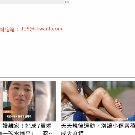
PR
119@ctwant.com
爆料信箱：
PR
、嫂離家！她成7寶媽
天天規律運動，別讓小傷累
難一碗水端平」 忍痛
成大麻煩