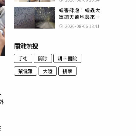
暴力男」離譜紀錄
蝗害肆虐！蝗蟲大
曝光
軍鋪天蓋地襲來宛
如末日 網驚：聖
2026-08-06 13:41
經十災
關鍵熱搜
手術
開除
耕莘醫院
刑
蔡健雅
大陸
耕莘
入
外
表