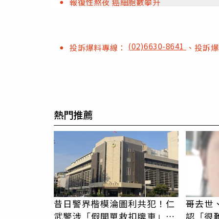
報復性熬夜 癌細胞數攀升
(02)6630-8641
投訴爆料專線：
、投訴
熱門推薦
昔日警界楷模淪圖利共犯！仁
哥去世
武警涉「假開單救扣牌車」
認「很