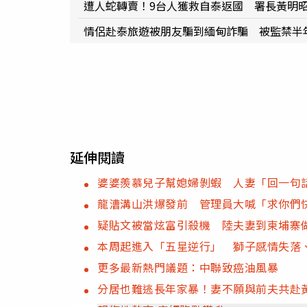
遭人蛇轉賣！9台人獲救自泰返國 署長黃明
情侶赴泰旅遊被朋友騙到緬甸詐騙 被監禁半
延伸閱讀
婆婆羨慕兒子幫媳婦剝蝦 人妻「回一句
龍漕溝山洪爆發前 管理員大喊「求你們
疑貼文被當炫富引殺機 陸夫妻到柬埔寨
本周起進入「五星逆行」 獅子感情失落
更多最新熱門議題：中聯致癌油風暴
分居也難逃長年家暴！妻不願與前夫共赴