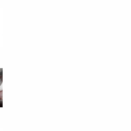
求
耕
戰