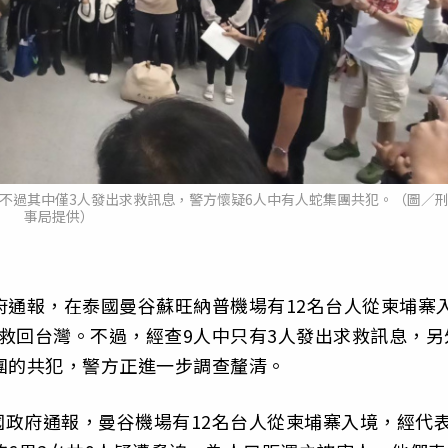
不過其中僅3人發出求救訊息，警方懷疑6人中有人蛇集團共犯。（圖／
事局提供）
府通報，在泰國曼谷蘇旺納普機場有12名台人從柬埔寨
救回台灣。不過，經查9人中只有3人發出求救訊息，另
團的共犯，警方正進一步調查釐清。
政府通報，曼谷機場有12名台人從柬埔寨入境，經代