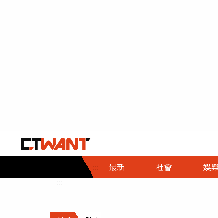
社會首頁
娛樂首頁
財經首頁
政
:::
最新
社會
娛
時事
即時
熱線
:::
直擊
大條
人物
調查
專題
３Ｃ