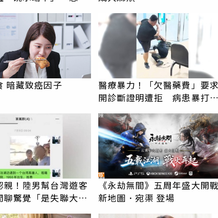
生女兒
食 暗藏致癌因子
醫療暴力！「欠醫藥費」要
開診斷證明遭拒 病患暴打
莘員工畫面曝光
PR
認親！陸男幫台灣遊客
《永劫無間》五周年盛大開
閒聊驚覺「是失聯大
新地圖．宛渠 登場
蹟重逢