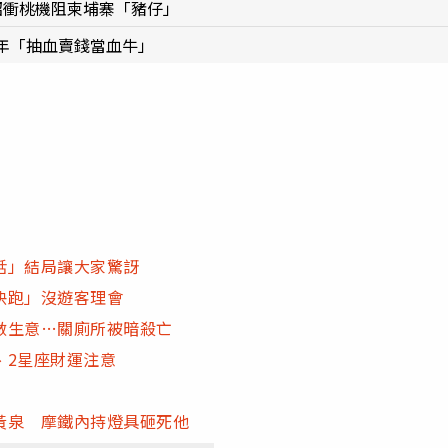
昭衝桃機阻柬埔寨「豬仔」
年「抽血賣錢當血牛」
話」結局讓大家驚訝
快跑」沒遊客理會
做生意…關廁所被暗殺亡
、2星座財運注意
黃泉 摩鐵內持燈具砸死他