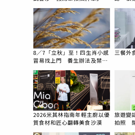
二審駁回仍判4年2月
委屈親
PR
8／7「立秋」至！四生肖小感
三餐外
冒易找上門 養生辦法及禁忌
事項一覽
PR
2026米其林指南年輕主廚以優
旅遊變
質食材和匠心翻轉美食沙漠
拍照 
伯」奇
PR