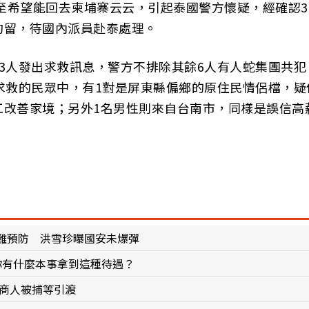
甚至希望能回去柬埔寨云云，引起泰國警方懷疑，經確認3
拘留，待國內派員赴泰處理。
3人發出求救訊息，警方不排除其餘6人有人蛇集團共犯
求救的民眾中，有1對是屏東縣偏鄉的原住民情侶檔，疑
工改善家境；另外1名男性則來自台南市，同樣是誤信高
難預防 洪雪珍曝國安未爆彈
你有什麼本事拿到這種待遇？
籍商人被捕等引渡