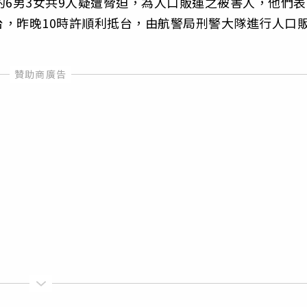
的6男3女共9人疑遭脅迫，為人口販運之被害人，他們表
，昨晚10時許順利抵台，由航警局刑警大隊進行人口
。