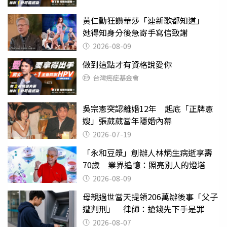
黃仁勳狂讚華莎「連新歌都知道」
她得知身分後急寄手寫信致謝
2026-08-09
做到這點才有資格說愛你
台灣癌症基金會
吳宗憲突認離婚12年 起底「正牌憲
嫂」張葳葳當年隱婚內幕
2026-07-19
「永和豆漿」創辦人林炳生病逝享壽
70歲 業界追憶：照亮別人的燈塔
2026-08-09
母親過世當天提領206萬辦後事「父子
遭判刑」 律師：搶錢先下手是罪
2026-08-07