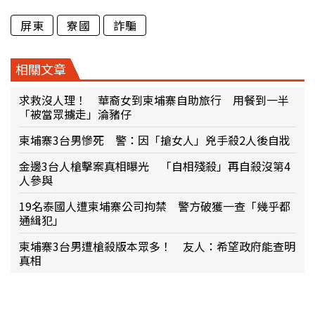
屏東
寮國
詐騙
相關文章
求救沒人理！ 華裔女到柬埔寨自助旅行 用餐到一半
「被當眾擄走」淪豬仔
柬埔寨3台男慘死 警：因「搶女人」兇手殺2人後自戕
金邊3台人槍擊案真相曝光 「自相殘殺」再自殺沒第4
人參與
19名泰國人遭柬埔寨公司拘禁 警方破獲一查「幾乎都
通緝犯」
柬埔寨3台男遭槍殺版本眾多！ 友人：希望政府能查明
真相