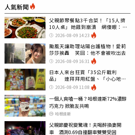
人氣新聞
父親節聚餐點3千合菜！「15人擠
10人桌」她餓到崩潰 網傻眼：讓
店家看笑話
2026-08-09 14:23
颱風天讓助理站陽台護植物！愛莉
莎莎挨轟 笑回：他不會被吹出去
2026-08-09 16:31
日本人來台狂買「35公斤戰利
品」 連拜拜用紅盤、「小心地
滑」告示牌也帶回家
2026-08-09 11:08
一個人爽嗑一桶？哈根達斯72%濃醇
巧克力 掀脆友共鳴
哈根達斯
父親節慶祝變驚魂！夫喝醉換妻開
車 酒測0.69自撞翻車雙雙受困