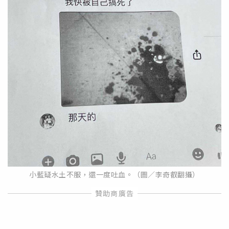
小藍疑水土不服，還一度吐血。（圖／李奇叡翻攝）