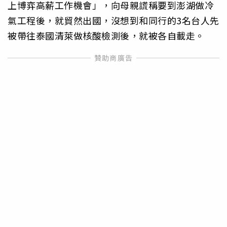
上博弈高薪工作機會」，向母親謊稱要到澎湖做冷
氣工程後，就貿然出國，沒想到和同行的3名台人先
被帶往泰國清萊做核酸檢測後，就被各自載走。