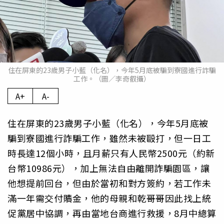
住在屏東的23歲男子小藍（化名），今年5月底被騙到寮國進行詐騙
工作。（圖／李奇叡攝）
A+
A-
住在屏東的23歲男子小藍（化名），今年5月底被
騙到寮國進行詐騙工作，雖然未被毆打，但一日工
時長達12個小時，且月薪只有人民幣2500元（約新
台幣10986元），加上無法自由離開詐騙園區，讓
他想提前回台，但由於當初和對方簽約，若工作未
滿一年需交付贖金，他的母親和乾哥哥因此找上統
促黨居中協調，再由當地台商進行救援，8月中總算