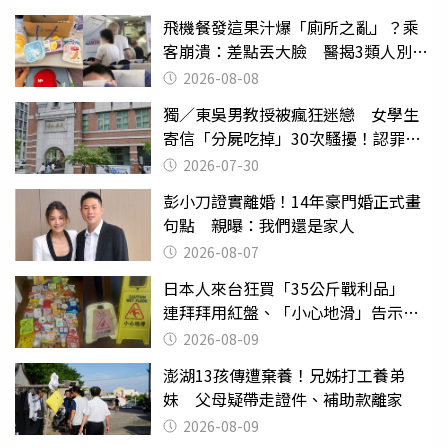
飛機餐發這果汁爆「廁所之亂」？乘
客崩潰：差點丟大臉 醫揭3類人別亂
喝
2026-08-08
獨／東吳男教授被瘋狂迷戀 女學生
寄信「分屍吃掉」30次騷擾！認罪免
關
2026-07-30
彭小刀證實離婚！14年豪門婚正式畫
句點 親曝：我們還是家人
2026-08-07
日本人來台狂買「35公斤戰利品」
連拜拜用紅盤、「小心地滑」告示牌
也帶回家
2026-08-09
澎湖13孩傳遭棄養！兄姊打工養弟
妹 父母疑帶走證件、補助款離家
2026-08-09