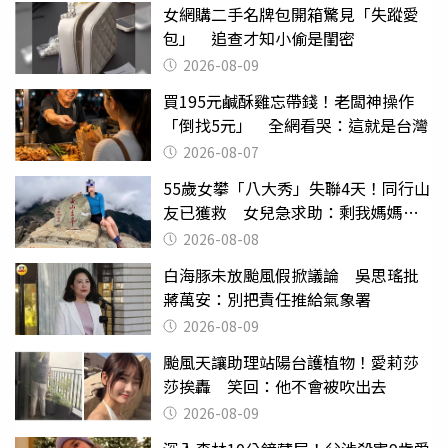
女網購二手名牌包開箱驚見「失蹤愛
包」 追查才知小偷是閨密
2026-08-09
買195元鹹酥雞忘帶錢！老闆神操作
「倒找5元」 全網看哭：這就是台灣
2026-08-07
55歲女攀「八大秀」失聯4天！同行山
友已獲救 女兒急求助：剩我媽媽還
沒找到
2026-08-08
白海豚未放颱風假掀議論 吳思瑤批
蔣萬安：別把責任推給氣象署
2026-08-09
颱風天讓助理站陽台護植物！愛莉莎
莎挨轟 笑回：他不會被吹出去
2026-08-09