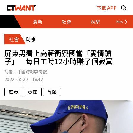
跳至主要內容區塊
下載 APP
最新
社會
娛樂
財經
社會
時事
屏東男看上高薪衝寮國當「愛情騙
子」 每日工時12小時賺了個寂寞
記者：
中國時報李奇叡
2022-08-29 18:42
屏東
寮國
詐騙