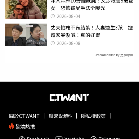
深入森林10分鐘藏屍！父涉殺害9歲愛
女 恐怖藏屍手法全曝光
2026-08-04
丈夫怕痛不肯結紮！人妻連生3孩 控
遭家暴淚喊：真的好累
2026-08-08
Recommended by
關於CTWANT
聯繫&爆料
隱私權政策
發燒熱搜