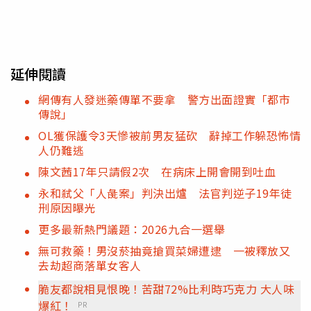
延伸閱讀
網傳有人發迷藥傳單不要拿 警方出面證實「都市
傳說」
OL獲保護令3天慘被前男友猛砍 辭掉工作躲恐怖情
人仍難逃
陳文茜17年只請假2次 在病床上開會開到吐血
永和弒父「人彘案」判決出爐 法官判逆子19年徒
刑原因曝光
更多最新熱門議題：2026九合一選舉
無可救藥！男沒菸抽竟搶買菜婦遭逮 一被釋放又
去劫超商落單女客人
脆友都說相見恨晚！苦甜72%比利時巧克力 大人味
爆紅！
PR