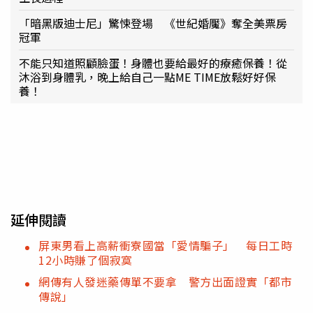
「暗黑版迪士尼」驚悚登場 《世紀婚魘》奪全美票房
冠軍
不能只知道照顧臉蛋！身體也要給最好的療癒保養！從
沐浴到身體乳，晚上給自己一點ME TIME放鬆好好保
養！
延伸閱讀
屏東男看上高薪衝寮國當「愛情騙子」 每日工時
12小時賺了個寂寞
網傳有人發迷藥傳單不要拿 警方出面證實「都市
傳說」