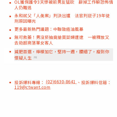
OL獲保護令3天慘被前男友猛砍 辭掉工作躲恐怖情
人仍難逃
永和弒父「人彘案」判決出爐 法官判逆子19年徒
刑原因曝光
更多最新熱門議題：中聯致癌油風暴
無可救藥！男沒菸抽竟搶買菜婦遭逮 一被釋放又
去劫超商落單女客人
減肥首選，檸檬加它，堅持一週，腰細了，瘦到你
懷疑人生
PR
(02)6630-8641
投訴爆料專線：
、投訴爆料信箱：
119@ctwant.com