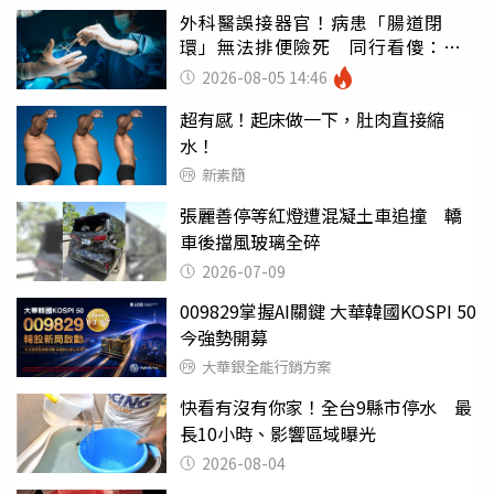
外科醫誤接器官！病患「腸道閉
環」無法排便險死 同行看傻：糟
糕至極
2026-08-05 14:46
超有感！起床做一下，肚肉直接縮
水！
新素簡
張麗善停等紅燈遭混凝土車追撞 轎
車後擋風玻璃全碎
2026-07-09
009829掌握AI關鍵 大華韓國KOSPI 50
今強勢開募
大華銀全能行銷方案
快看有沒有你家！全台9縣市停水 最
長10小時、影響區域曝光
2026-08-04