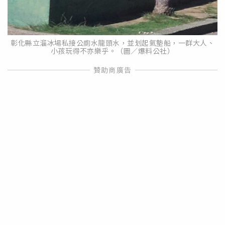
彰化縣立溜冰場私接公廁水龍頭水，並划起氣墊船，一群大人、
小孩玩得不亦樂乎。（圖／爆料公社）