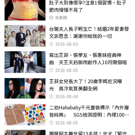
肚子大到像懷孕?注意1個習慣，肚子
肥肉慢慢不見了
新素簡
台玻夫人長子輕生亡！結婚2年愛妻發
文訴思念：謝謝你給我的一切
2026-08-03
寫出王菲、張學友、張惠妹經典神
曲 天王天后御用創作人10月開個唱
2026-08-05
王菲女兒長大了！20歲李嫣近況曝
光 高冷氣質美翻全網
2026-08-04
二伯Hahababy千元童裝標示「內外層
皆純棉」 SGS檢測證明：內裡100%
聚酯纖維
2026-08-05
獨居飼主離世留13毛孩！忠犬「緊守