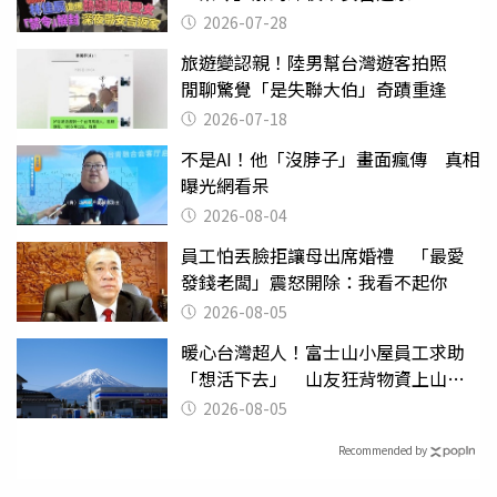
2026-07-28
旅遊變認親！陸男幫台灣遊客拍照
閒聊驚覺「是失聯大伯」奇蹟重逢
2026-07-18
不是AI！他「沒脖子」畫面瘋傳 真相
曝光網看呆
2026-08-04
員工怕丟臉拒讓母出席婚禮 「最愛
發錢老闆」震怒開除：我看不起你
2026-08-05
暖心台灣超人！富士山小屋員工求助
「想活下去」 山友狂背物資上山：
台灣真的是寶島
2026-08-05
Recommended by