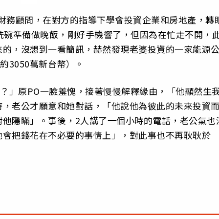
名財務顧問，在對方的指導下學會投資企業和房地產，轉
洗碗準備做晚飯，剛好手機響了，但因為在忙走不開，
來的，沒想到一看簡訊，赫然發現老婆投資的一家能源
約3050萬新台幣）。
元？」原PO一臉羞愧，接著慢慢解釋緣由，「他顯然生
時，老公才願意和她對話，「他說他為彼此的未來投資
對他隱瞞」。事後，2人講了一個小時的電話，老公氣也
他會把錢花在不必要的事情上」，對此事也不再耿耿於