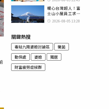
怒嗆：化妝有錯嗎
暖心台灣超人！富
士山小屋員工求助
「想活下去」 山
2026-08-05 13:28
友狂背物資上山：
台灣真的是寶島
關鍵熱搜
毒姑九賤婆媳討論區
黴菌
動保處
婆媳
獨居
前
財富疲勞症候群
。
還