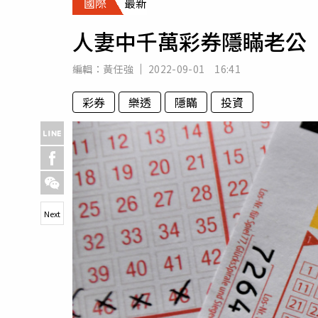
國際
最新
人物
汽車
人妻中千萬彩券隱瞞老公
專欄
房產新勢力
編輯：
黃任強
2022-09-01 16:41
彩券
樂透
隱瞞
投資
Next