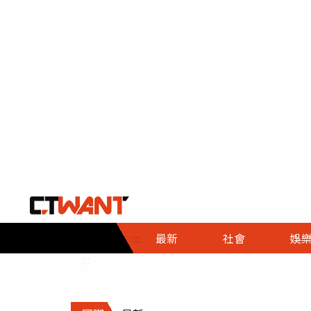
社會首頁
娛樂首頁
財經首頁
政
:::
最新
社會
娛
時事
即時
熱線
:::
直擊
大條
人物
調查
專題
３Ｃ