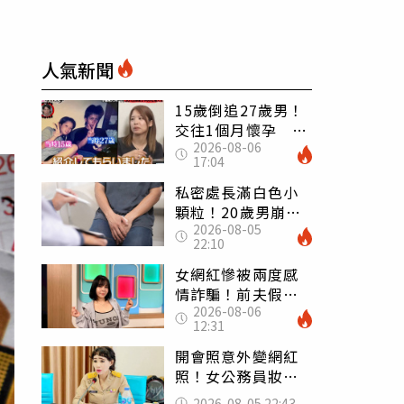
人氣新聞
15歲倒追27歲男！
交往1個月懷孕 36
2026-08-06
歲當阿嬤故事曝光
17:04
私密處長滿白色小
顆粒！20歲男崩潰
2026-08-05
求診 醫曝5大真相
22:10
別再誤會
女網紅慘被兩度感
情詐騙！前夫假割
2026-08-06
頸詐光200萬再遇假
12:31
富商「養套殺2000
萬」
開會照意外變網紅
照！女公務員妝容
掀2千則留言 本人
2026-08-05 22:43