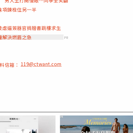
宜 男大生打開傻眼…同學全笑翻
珠項鍊栓住另一半
凌虐逼簽器官捐贈書跳樓求生
鐘解決燃眉之急
PR
119@ctwant.com
爆料信箱：
PR