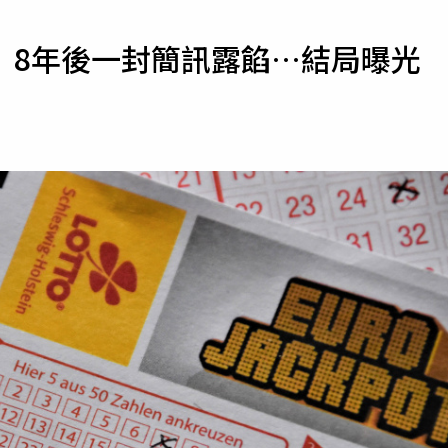
寵物
 8年後一封簡訊露餡…結局曝光
運勢
運動
梅酒