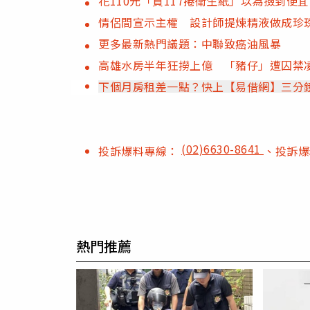
花110元「買117捲衛生紙」以為撿到便
情侶間宣示主權 設計師提煉精液做成珍
更多最新熱門議題：中聯致癌油風暴
高雄水房半年狂撈上億 「豬仔」遭囚禁
下個月房租差一點？快上【易借網】三分
(02)6630-8641
投訴爆料專線：
、投訴
熱門推薦