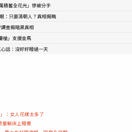
9萬積蓄全花光」慘被分手
傻眼：只要清朝人？真相揭曉
警調查揭暗黑真相
擾槍」支援金馬
真心話：沒好好睡過一天
覺」：女人花樣太多了
男童躺床上睡覺