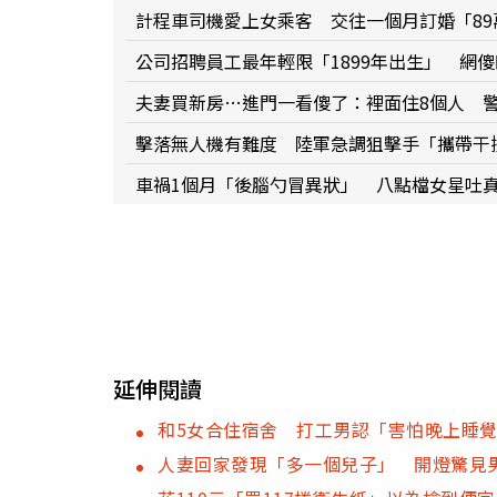
計程車司機愛上女乘客 交往一個月訂婚「8
公司招聘員工最年輕限「1899年出生」 網
夫妻買新房…進門一看傻了：裡面住8個人 
擊落無人機有難度 陸軍急調狙擊手「攜帶干
車禍1個月「後腦勺冒異狀」 八點檔女星吐
延伸閱讀
和5女合住宿舍 打工男認「害怕晚上睡
人妻回家發現「多一個兒子」 開燈驚見