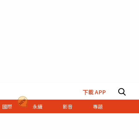
下載 APP
國際
永續
影音
專題