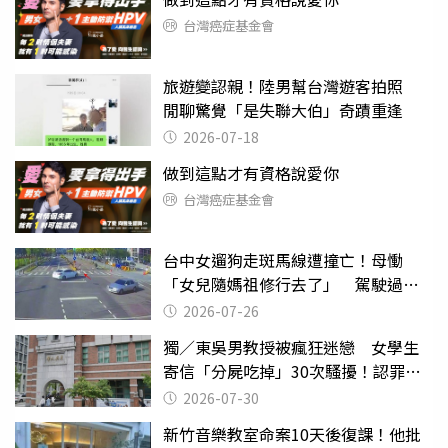
台灣癌症基金會
旅遊變認親！陸男幫台灣遊客拍照
閒聊驚覺「是失聯大伯」奇蹟重逢
2026-07-18
做到這點才有資格說愛你
台灣癌症基金會
台中女遛狗走斑馬線遭撞亡！母慟
「女兒隨媽祖修行去了」 駕駛過失
致死判9月
2026-07-26
獨／東吳男教授被瘋狂迷戀 女學生
寄信「分屍吃掉」30次騷擾！認罪免
關
2026-07-30
新竹音樂教室命案10天後復課！他批