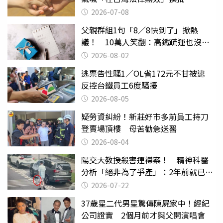
2026-07-08
父親群組1句「8／8快到了」掀熱
議！ 10萬人笑翻：高鐵疏運也沒列
父親節
2026-08-02
逃票告性騷1／OL省172元不甘被逮
反控台鐵員工6度騷擾
2026-08-05
疑勞資糾紛！新莊好市多前員工持刀
登賣場頂樓 母苦勸急送醫
2026-08-04
陽交大教授殺害連襟案！ 精神科醫
分析「絕非為了爭產」：2年前就已言
行詭異
2026-07-22
37歲星二代男星驚傳陳屍家中！經紀
公司證實 2個月前才與父開演唱會