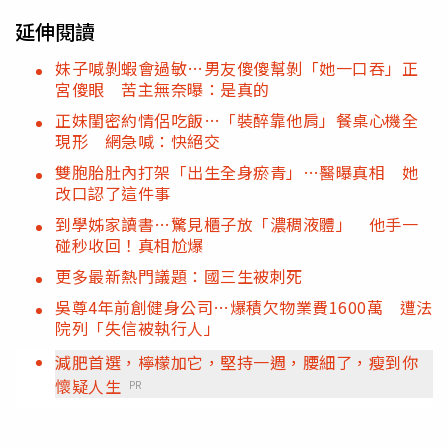
延伸閱讀
妹子喊剝蝦會過敏…男友傻傻幫剝「她一口吞」正
宮傻眼 苦主無奈曝：是真的
正妹閨密約情侶吃飯…「裝醉靠他肩」餐桌心機全
現形 網急喊：快絕交
雙胞胎肚內打架「出生全身瘀青」…醫曝真相 她
改口認了這件事
到學姊家讀書…驚見櫃子放「濃稠液體」 他手一
碰秒收回！真相尬爆
更多最新熱門議題：國三生被刺死
吳尊4年前創健身公司…爆積欠物業費1600萬 遭法
院列「失信被執行人」
減肥首選，檸檬加它，堅持一週，腰細了，瘦到你
懷疑人生
PR