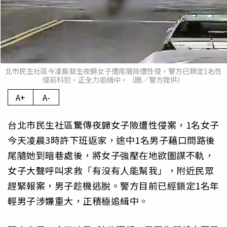
北市民生社區今凌晨發生夜歸女子遭尾隨險遭性侵，警方已鎖定1名性
侵前科犯，正全力追緝中。（圖／警方提供）
A+
A-
台北市民生社區驚傳夜歸女子險遭性侵案，1名女子
今天凌晨3時許下班返家，途中1名男子藉口問路後
尾隨她到暗巷處後，將女子強壓在地欲圖謀不軌，
女子大聲呼叫求救「有沒有人能幫我」，附近民眾
趕緊報案，男子趁機逃脫。警方目前已經鎖定1名年
輕男子涉嫌重大，正積極追緝中。