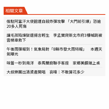
相關文章
俄駐阿富汗大使館遭自殺炸彈攻擊 「大門前引爆」恐逾
20多人死傷
讓毛孩陷煉獄還揚言輕生 李孟寶爬新北市府3樓喊跳被
雲梯車救下
午後雨彈報到！氣象局對「8縣市發大雨特報」 本週天
氣曝光
味蕾一秒到南洋 泰馬雙廚聯手客座 家鄉美饌端上桌
大叔樂團出清資產開唱 哀嚎：不敢算花多少