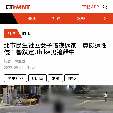
跳至主要內容區塊
下載 APP
最新
社會
娛樂
財經
社會
時事
北市民生社區女子暗夜返家 竟險遭性
侵！警鎖定Ubike男追緝中
記者：
陳孟萱
2022-09-05 15:55
民生社區
Ubike
尾隨
性侵