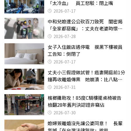
「太冷血」 員工怒駁：閉上嘴
2026-07-17
中和兒媳遭公公砍百刀致死 閨密揭
「全家都惡魔」：丈夫在老婆時懷孕
摔東西
2026-07-28
女子入住飯店遇停電 摸黑下樓被員
工告知：倒閉了
2026-07-17
丈夫小三假證做試管！癌妻開庭前1分
鐘再收離婚傳票 她崩潰：比八點檔
還扯
2026-07-31
檳榔攤助攻！85度C騎樓擺桌椅被告
檢翻28年舊判決認證非竊佔
2026-07-30
媳婦簽離婚沒先讓公婆同意！ 長輩
氣喊「在台灣法律無效」挨批