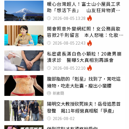
暖心台灣超人！富士山小屋員工求
助「想活下去」 山友狂背物資上
山：台灣真的是寶島
2026-08-05 13:28
開會照意外變網紅照！女公務員妝
容掀2千則留言 本人怒嗆：化妝有
錯嗎
2026-08-05 22:43
私密處長滿白色小顆粒！20歲男崩
潰求診 醫曝5大真相別再誤會
2026-08-05 22:10
腹部脂肪的「剋星」找到了，常吃這
幾物，吃走大肚囊，瘦出小蠻腰
新素簡
陽明交大教授砍死妹夫！岳母追思首
發聲 揭11年經營真相駁「爭產」
2026-08-02
做到這點才有資格說愛你