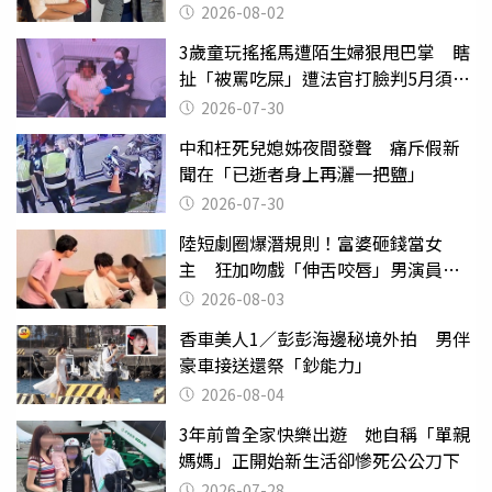
2026-08-02
3歲童玩搖搖馬遭陌生婦狠甩巴掌 瞎
扯「被罵吃屎」遭法官打臉判5月須入
監
2026-07-30
中和枉死兒媳姊夜間發聲 痛斥假新
聞在「已逝者身上再灑一把鹽」
2026-07-30
陸短劇圈爆潛規則！富婆砸錢當女
主 狂加吻戲「伸舌咬唇」男演員崩
潰
2026-08-03
香車美人1／彭彭海邊秘境外拍 男伴
豪車接送還祭「鈔能力」
2026-08-04
3年前曾全家快樂出遊 她自稱「單親
媽媽」正開始新生活卻慘死公公刀下
2026-07-28