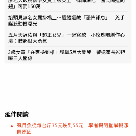
題」可罰150萬
抬頭見無名女屍掛橋上…遺體還藏「恐怖訊息」 兇手
謀殺動機曝光
五月天冠佑與「超正女兒」一起寫歌 小玫瑰曝創作心
境：鼓起很大勇氣
3歲女童「在家撿到槍」誤擊5月大嬰兒 警逮家長卻拒
曝三人關係
延伸閱讀
虱目魚從每台斤75元跌到55元 學者揭阿堂鹹粥漲
價原因