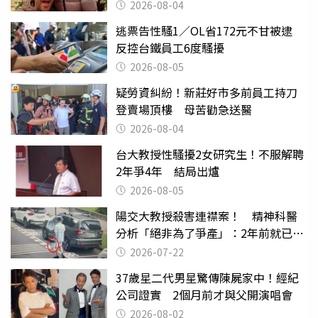
2026-08-04
逃票告性騷1／OL省172元不甘被逮
反控台鐵員工6度騷擾
2026-08-05
疑勞資糾紛！新莊好市多前員工持刀
登賣場頂樓 母苦勸急送醫
2026-08-04
台大教授性騷擾2女研究生！不服解聘
2年爭4年 結局出爐
2026-08-05
陽交大教授殺害連襟案！ 精神科醫
分析「絕非為了爭產」：2年前就已言
行詭異
2026-07-22
37歲星二代男星驚傳陳屍家中！經紀
公司證實 2個月前才與父開演唱會
2026-08-02