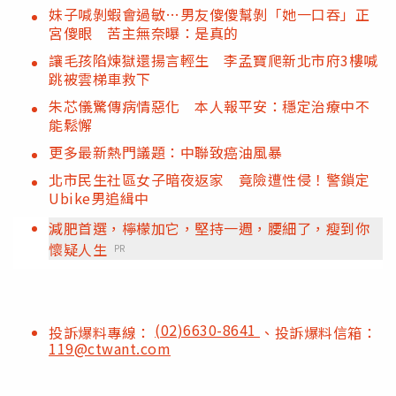
妹子喊剝蝦會過敏…男友傻傻幫剝「她一口吞」正
宮傻眼 苦主無奈曝：是真的
讓毛孩陷煉獄還揚言輕生 李孟寶爬新北市府3樓喊
跳被雲梯車救下
朱芯儀驚傳病情惡化 本人報平安：穩定治療中不
能鬆懈
更多最新熱門議題：中聯致癌油風暴
北市民生社區女子暗夜返家 竟險遭性侵！警鎖定
Ubike男追緝中
減肥首選，檸檬加它，堅持一週，腰細了，瘦到你
懷疑人生
PR
(02)6630-8641
投訴爆料專線：
、投訴爆料信箱：
119@ctwant.com