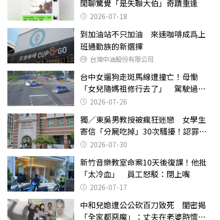
閒聊驚覺「是失聯大伯」奇蹟重逢
2026-07-18
到加油站不只加油 來速咖啡成爲上
班通勤族的新選擇
台灣中油股份有限公司
台中女遛狗走斑馬線遭撞亡！母慟
「女兒隨媽祖修行去了」 駕駛過失
致死判9月
2026-07-26
獨／東吳男教授被瘋狂迷戀 女學生
寄信「分屍吃掉」30次騷擾！認罪免
關
2026-07-30
新竹音樂教室命案10天後復課！他批
「太冷血」 員工怒駁：閉上嘴
2026-07-17
中和兒媳遭公公砍百刀致死 閨密揭
「全家都惡魔」：丈夫在老婆時懷孕