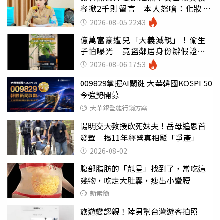
容掀2千則留言 本人怒嗆：化妝有
錯嗎
2026-08-05 22:43
億萬富豪遭兒「大義滅親」！偷生
子怕曝光 竟盜鄰居身份辦假證落
戶
2026-08-06 17:53
009829掌握AI關鍵 大華韓國KOSPI 50
今強勢開募
大華銀全能行銷方案
陽明交大教授砍死妹夫！岳母追思首
發聲 揭11年經營真相駁「爭產」
2026-08-02
腹部脂肪的「剋星」找到了，常吃這
幾物，吃走大肚囊，瘦出小蠻腰
新素簡
旅遊變認親！陸男幫台灣遊客拍照