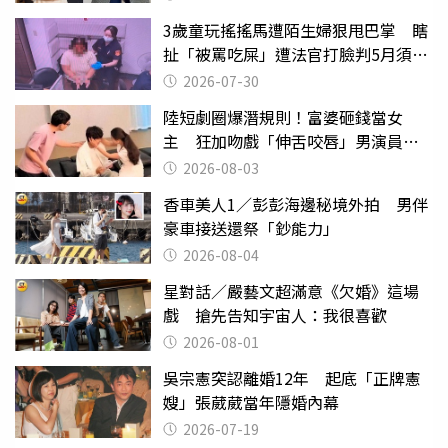
3歲童玩搖搖馬遭陌生婦狠甩巴掌 瞎
扯「被罵吃屎」遭法官打臉判5月須入
監
2026-07-30
陸短劇圈爆潛規則！富婆砸錢當女
主 狂加吻戲「伸舌咬唇」男演員崩
潰
2026-08-03
香車美人1／彭彭海邊秘境外拍 男伴
豪車接送還祭「鈔能力」
2026-08-04
星對話／嚴藝文超滿意《欠婚》這場
戲 搶先告知宇宙人：我很喜歡
2026-08-01
吳宗憲突認離婚12年 起底「正牌憲
嫂」張葳葳當年隱婚內幕
2026-07-19