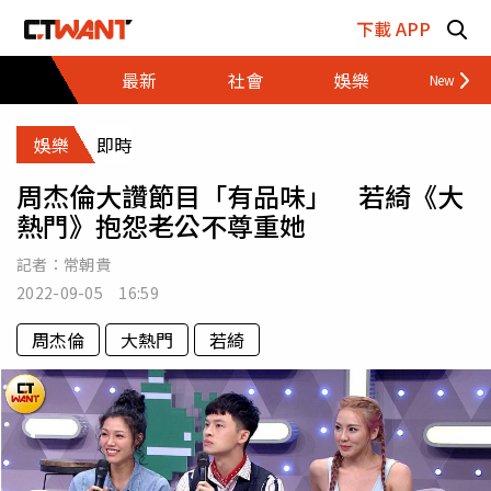
跳至主要內容區塊
下載 APP
最新
社會
娛樂
財經
娛樂
即時
周杰倫大讚節目「有品味」 若綺《大
熱門》抱怨老公不尊重她
記者：
常朝貴
2022-09-05 16:59
周杰倫
大熱門
若綺