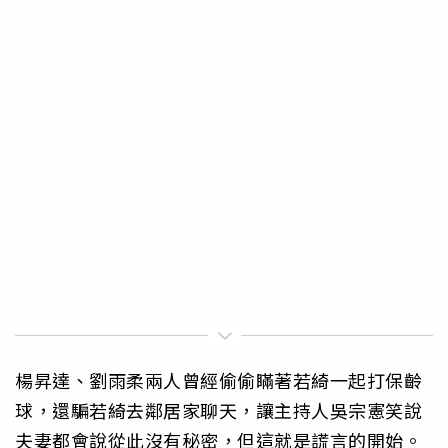
楊昇達、劉雨柔兩人曾經偷偷瞞著若綺一起打保齡
球，還騙若綺去鄰居家聊天，讓主持人吳宗憲笑說
夫妻都會說從此沒有秘密，但這就是謊言的開始。