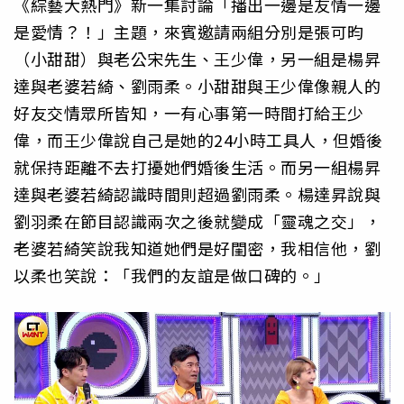
《綜藝大熱門》新一集討論「播出一邊是友情一邊
是愛情？！」主題，來賓邀請兩組分別是張可昀
（小甜甜）與老公宋先生、王少偉，另一組是楊昇
達與老婆若綺、劉雨柔。小甜甜與王少偉像親人的
好友交情眾所皆知，一有心事第一時間打給王少
偉，而王少偉說自己是她的24小時工具人，但婚後
就保持距離不去打擾她們婚後生活。而另一組楊昇
達與老婆若綺認識時間則超過劉雨柔。楊達昇說與
劉羽柔在節目認識兩次之後就變成「靈魂之交」，
老婆若綺笑說我知道她們是好閨密，我相信他，劉
以柔也笑說：「我們的友誼是做口碑的。」