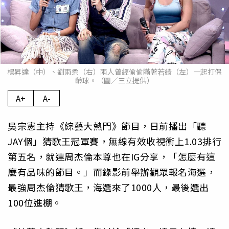
楊昇達（中）、劉雨柔（右）兩人曾經偷偷瞞著若綺（左）一起打保
齡球。（圖／三立提供）
A+
A-
吳宗憲主持《綜藝大熱門》節目，日前播出「聽
JAY個」猜歌王冠軍賽，無線有效收視衝上1.03排行
第五名，就連周杰倫本尊也在IG分享，「怎麼有這
麼有品味的節目。」而錄影前舉辦觀眾報名海選，
最強周杰倫猜歌王，海選來了1000人，最後選出
100位進棚。