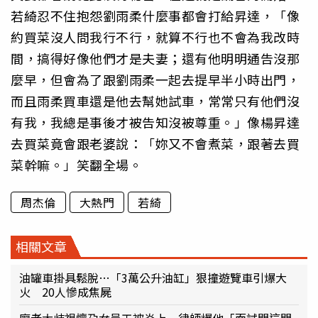
若綺忍不住抱怨劉雨柔什麼事都會打給昇達，「像
約買菜沒人問我行不行，就算不行也不會為我改時
間，搞得好像他們才是夫妻；還有他明明通告沒那
麼早，但會為了跟劉雨柔一起去提早半小時出門，
而且雨柔買車還是他去幫她試車，常常只有他們沒
有我，我總是事後才被告知沒被尊重。」像楊昇達
去買菜竟會跟老婆說：「妳又不會煮菜，跟著去買
菜幹嘛。」笑翻全場。
周杰倫
大熱門
若綺
相關文章
油罐車掛具鬆脫…「3萬公升油缸」狠撞遊覽車引爆大
火 20人慘成焦屍
廖老大歧視懷孕女員工被炎上 律師爆他「面試問這問