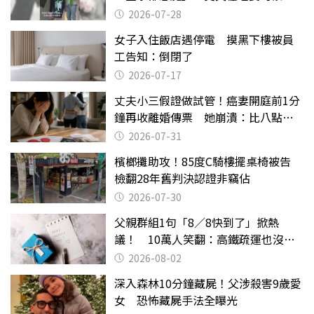
摔東西
2026-07-28
女子入住飯店遇停電 摸黑下樓被員
工告知：倒閉了
2026-07-17
丈夫小三假證做試管！癌妻開庭前1分
鐘再收離婚傳票 她崩潰：比八點檔
還扯
2026-07-31
檳榔攤助攻！85度C騎樓擺桌椅被告
檢翻28年舊判決認證非竊佔
2026-07-30
父親群組1句「8／8快到了」掀熱
議！ 10萬人笑翻：高鐵疏運也沒列
父親節
2026-08-02
深入森林10分鐘藏屍！父涉殺害9歲愛
女 恐怖藏屍手法全曝光