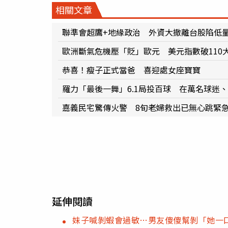
相關文章
聯準會超鷹+地緣政治 外資大撤離台股陷低
歐洲斷氣危機壓「貶」歐元 美元指數破110大
恭喜！瘦子正式當爸 喜迎處女座寶寶
羅力「最後一舞」6.1局投百球 在萬名球迷
嘉義民宅驚傳火警 8旬老婦救出已無心跳緊
延伸閱讀
妹子喊剝蝦會過敏…男友傻傻幫剝「她一