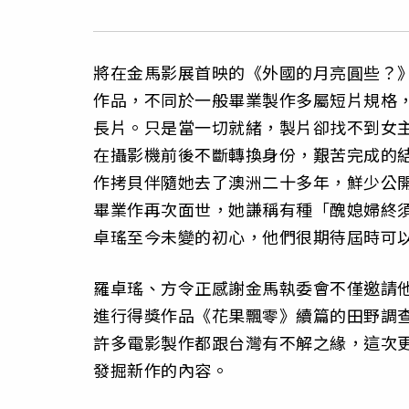
將在金馬影展首映的《外國的月亮圓些？
作品，不同於一般畢業製作多屬短片規格
長片。只是當一切就緒，製片卻找不到女
在攝影機前後不斷轉換身份，艱苦完成的結
作拷貝伴隨她去了澳洲二十多年，鮮少公
畢業作再次面世，她謙稱有種「醜媳婦終
卓瑤至今未變的初心，他們很期待屆時可
羅卓瑤、方令正感謝金馬執委會不僅邀請
進行得獎作品《花果飄零》續篇的田野調查
許多電影製作都跟台灣有不解之緣，這次
發掘新作的內容。