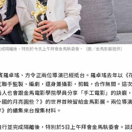
完成隔離後，特別於今天上午拜會金馬執委會。（圖／金馬影展提供）
嘉賓羅卓瑤、方令正兩位導演已經抵台。羅卓瑤去年以《
正聯手監製、編劇，還身兼攝影，剪輯，合作無間。這
兩人也會跟金馬電影學院學員分享「手工電影」的訣竅
外國的月亮圓些？》的世界首映留給金馬影展。兩位導
零》的續集來台搜集材料。
飛行並完成隔離後，特別於5日上午拜會金馬執委會。談