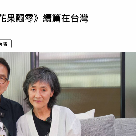
寵物
《花果飄零》續篇在台灣
運勢
運動
梅酒
台灣