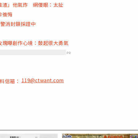
維渣」他氣炸 網傻眼：太扯
秒後悔
處警消封鎖採證中
玫瑰曝創作心境：鼓起很大勇氣
PR
119@ctwant.com
爆料信箱：
PR