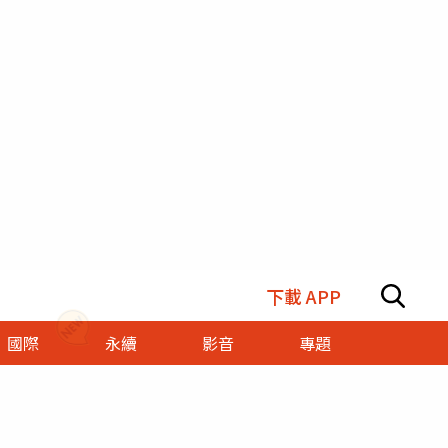
下載 APP
國際
永續
影音
專題