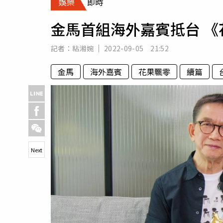
娛樂
即時
人物
汽車
金馬首組海外嘉賓抵台 
專欄
房產新勢力
記者：
粘湘婉
2022-09-05 21:52
金馬
海外嘉賓
花果飄零
續篇
Next