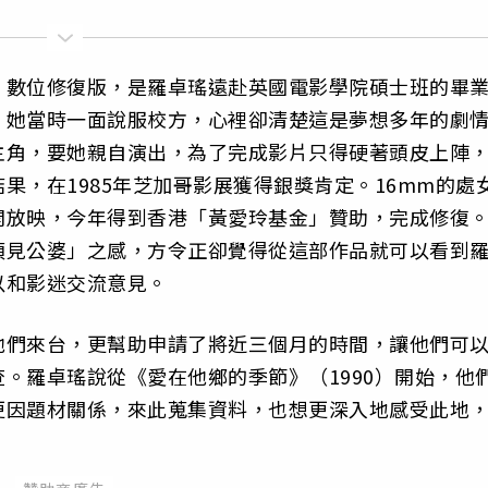
》數位修復版，是羅卓瑤遠赴英國電影學院碩士班的畢
，她當時一面說服校方，心裡卻清楚這是夢想多年的劇
主角，要她親自演出，為了完成影片只得硬著頭皮上陣
果，在1985年芝加哥影展獲得銀獎肯定。16mm的處
開放映，今年得到香港「黃愛玲基金」贊助，完成修復
須見公婆」之感，方令正卻覺得從這部作品就可以看到
以和影迷交流意見。
他們來台，更幫助申請了將近三個月的時間，讓他們可
。羅卓瑤說從《愛在他鄉的季節》（1990）開始，他
更因題材關係，來此蒐集資料，也想更深入地感受此地