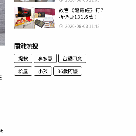
友洗版認證
故宮《龍藏經》打7
折仍要131.6萬！
店員曝：有人原價
2026-08-08 11:42
188萬付現購買
關鍵熱搜
提款
李多慧
台塑四寶
松屋
小孩
36歲阿嬤
花
次
，
演
起