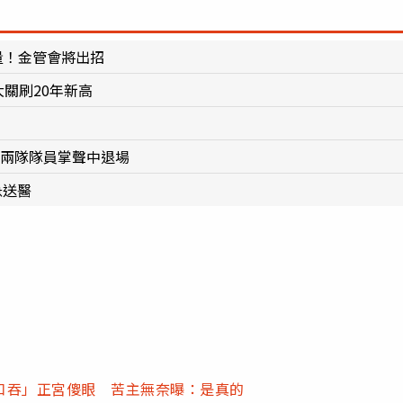
量！金管會將出招
關刷20年新高
、兩隊隊員掌聲中退場
急送醫
口吞」正宮傻眼 苦主無奈曝：是真的