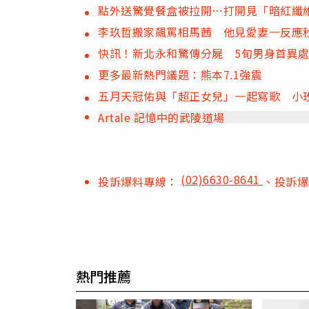
點外送驚覺餐盒被拉開…打開見「暗紅纖
李玖哲搬家飆罵相馬茜 他見愛妻一反應
快訊！新北永和驚傳分屍 5旬男身首異
更多最新熱門議題：熊本7.1強震
五月天冠佑與「超正女兒」一起寫歌 小
Artale 記憶中的武陵道場
(02)6630-8641
投訴爆料專線：
、投訴
熱門推薦