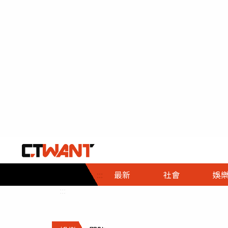
社會首頁
娛樂首頁
財經首頁
政
:::
最新
社會
娛
時事
即時
熱線
:::
直擊
大條
人物
調查
專題
３Ｃ