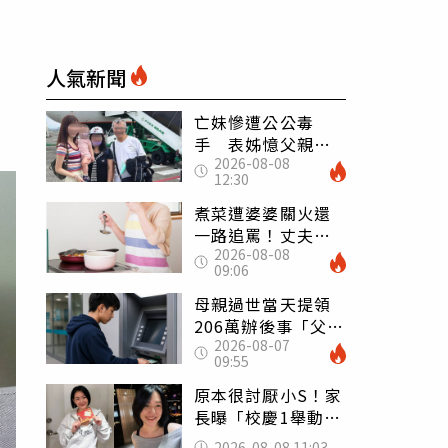
人氣新聞
亡妹慘遭公公毒
手 表姊憶父親節
2026-08-08
前夕：小舅舅仍到
12:30
殯儀館陪她說話
煮菜遭婆婆關火還
一路追罵！丈夫勸
2026-08-08
別計較「媽媽老
09:06
了」 人妻超崩
潰：我像台傭
母親過世當天提領
206萬辦後事「父子
2026-08-07
遭判刑」 律師：
09:55
搶錢先下手是罪
原本很討厭小S！家
長曝「校慶1舉動」
讓她徹底改觀 網
2026-08-08 11:03