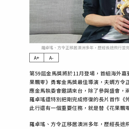
羅卓瑤、方令正移居澳洲多年，歷經長途飛行並
A+
A-
第59屆金馬獎將於11月登場，首組海外
果飄零》勇奪金馬獎最佳導演，夫婿方令
應金馬執委會邀請來台，除了參與盛會，
羅卓瑤還特別把剛完成修復的長片首作《
此行還有一個重要任務，就是替《花果飄
羅卓瑤、方令正移居澳洲多年，歷經長途