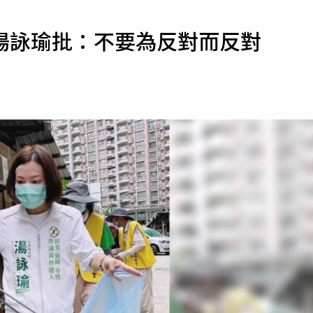
寵物
湯詠瑜批：不要為反對而反對
運勢
運動
梅酒