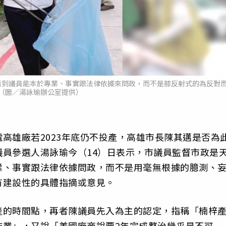
看到議員能本於專業、事實跟法律依據來問政，而不是膝反射式的為反對
（圖／湯詠瑜辦公室提供）
高雄廠若2023年底仍不投產，高雄市長陳其邁是否為
員參選人湯詠瑜今（14）日表示，市議員監督市政是
業、事實跟法律依據問政，而不是用毫無根據的臆測、
有建設性的具體指摘或意見。
產的時間點，再者陳議員先入為主的認定，指稱「楠梓
作業」，又說「美國廠商說要2年完成整治幾乎是不可