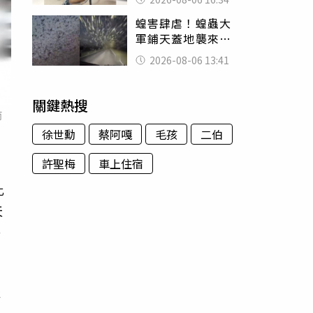
暴力男」離譜紀錄
蝗害肆虐！蝗蟲大
曝光
軍鋪天蓋地襲來宛
如末日 網驚：聖
2026-08-06 13:41
經十災
關鍵熱搜
而
徐世勳
蔡阿嘎
毛孩
二伯
許聖梅
車上住宿
此
天
妄
產