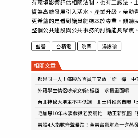
有環境影響評估相關法制，也有工廠法、
資為高雄發展引入活水、產業升級，帶動
更希望的是看到議員能夠本於專業，傾聽
整個公共建設與公共事務的討論能夠聚焦
藍營
台積電
跳票
湯詠瑜
相關文章
都是同一人！痛毆放言員工又放「詐」彈 中
外籍學生情侶吵架女躲5樓窗 求援畫面曝
台北神秘大地主不再低調 北士科推案自曝「
毛加恩10年未演戲揪老婆幫忙 助王新凱圓「
美股4大指數齊聲暴跌！全美富豪財產一夕蒸發2