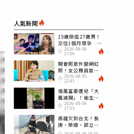
人氣新聞
15歲倒追27歲男！
交往1個月懷孕 36
2026-08-06
歲當阿嬤故事曝光
17:04
開會照意外變網紅
照！女公務員妝容
2026-08-05
掀2千則留言 本人
22:43
怒嗆：化妝有錯嗎
億萬富豪遭兒「大
義滅親」！偷生子
2026-08-06
怕曝光 竟盜鄰居
17:53
身份辦假證落戶
高雄欠到台北！長
庚、榮總、部立醫
院都受害 「醫療
2026-08-06 16:34