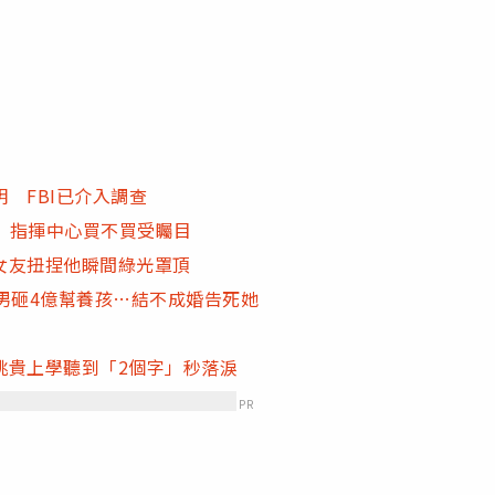
 FBI已介入調查
A 指揮中心買不買受矚目
女友扭捏他瞬間綠光罩頂
男砸4億幫養孩…結不成婚告死她
桃貴上學聽到「2個字」秒落淚
PR