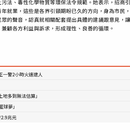
土污法、毒性化學物質等環保法令規範。她表示，招商
青年就業，這些是各界引頸期盼已久的方向，身為市民
民眾的聲音，認真就相關配套提出具體的建議跟意見，
、兼顧各方利益與訴求，形成理性、良善的循環。
正一警2小時火速逮人
土地多到無法估算」
籃球夢」
.9兆元