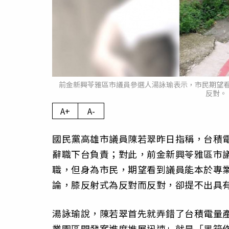
前金新興苓雅區市議員參選人湯詠瑜表示，市民期望
反對。
A+
A-
國民黨高雄市議員陳若翠昨日指稱，台積電
辭職下台負責；對此，前金新興苓雅區市議
職，但身為市民，期望看到議員能本於專
論，膝反射式為反對而反對，卻提不出具
湯詠瑜說，陳若翠首先就弄錯了台積電量
業園區開發案進度推展迅速」就是「黑箱