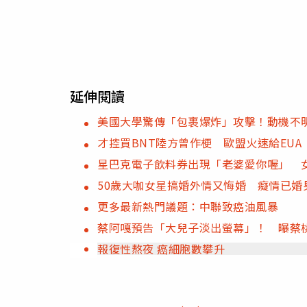
延伸閱讀
美國大學驚傳「包裹爆炸」攻擊！動機不明
才控買BNT陸方曾作梗 歐盟火速給EU
星巴克電子飲料券出現「老婆愛你喔」 
50歲大咖女星搞婚外情又悔婚 癡情已婚
更多最新熱門議題：中聯致癌油風暴
蔡阿嘎預告「大兒子淡出螢幕」！ 曝蔡
報復性熬夜 癌細胞數攀升