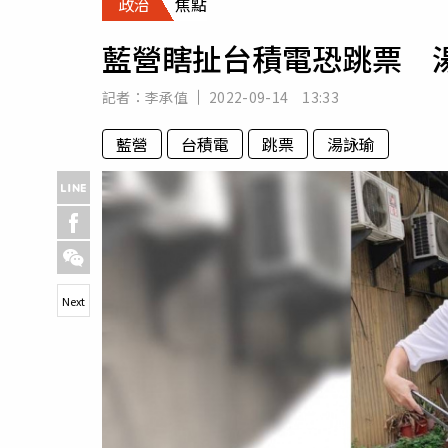
政治
焦點
人物
汽車
藍營瞎扯台積電恐跳票 
專欄
房產新勢力
記者：
李承值
2022-09-14 13:33
藍營
台積電
跳票
湯詠瑜
Next