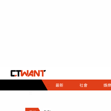
社會首頁
娛樂首頁
財經首頁
政
:::
最新
社會
娛
時事
即時
熱線
:::
直擊
大條
人物
調查
專題
３Ｃ