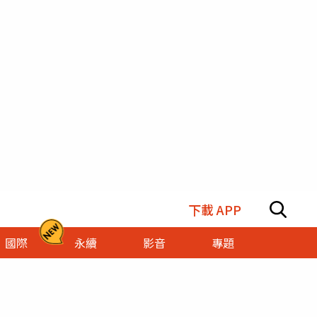
下載 APP
國際
永續
影音
專題