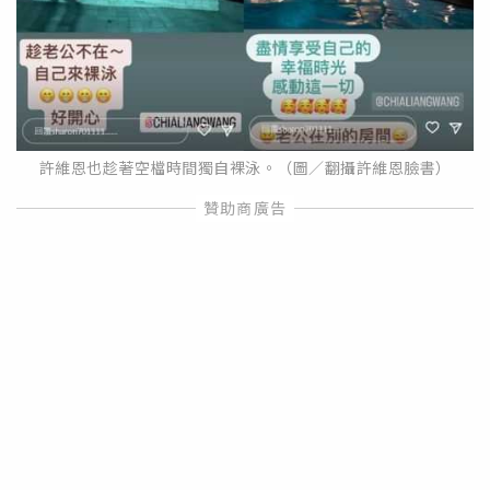
許維恩也趁著空檔時間獨自裸泳。（圖／翻攝許維恩臉書）