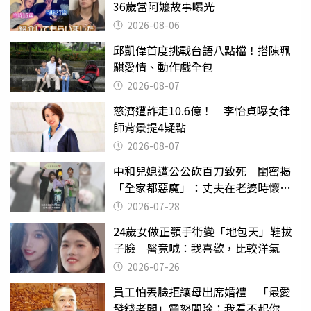
36歲當阿嬤故事曝光
2026-08-06
邱凱偉首度挑戰台語八點檔！搭陳珮
騏愛情、動作戲全包
2026-08-07
慈濟遭詐走10.6億！ 李怡貞曝女律
師背景提4疑點
2026-08-07
中和兒媳遭公公砍百刀致死 閨密揭
「全家都惡魔」：丈夫在老婆時懷孕
摔東西
2026-07-28
24歲女做正顎手術變「地包天」鞋拔
子臉 醫竟喊：我喜歡，比較洋氣
2026-07-26
員工怕丟臉拒讓母出席婚禮 「最愛
發錢老闆」震怒開除：我看不起你