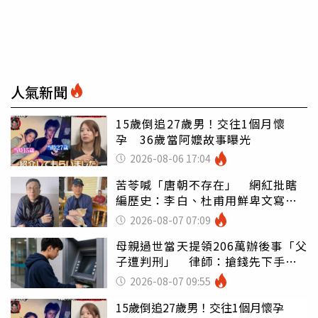
人氣新聞
15歲倒追27歲男！交往1個月懷
孕 36歲當阿嬤故事曝光
2026-08-06 17:04
苦苓喊「唐朝不存在」 網紅批瞎
編歷史：李白、杜甫用鮮卑文寫
詩？
2026-08-07 07:09
母親過世當天提領206萬辦後事「父
子遭判刑」 律師：搶錢先下手是
罪
2026-08-07 09:55
15歲倒追27歲男！交往1個月懷孕