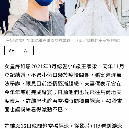
王家梁預計在年底和許維恩補辦婚宴。（圖／翻攝自王家梁臉書）
A+
A-
女星許維恩2021年3月認愛小6歲王家梁，同年11月
登記結婚，不過小倆口礙於疫情關係，婚宴遲遲無
法舉辦，眼見目前疫情逐漸趨緩，夫妻倆表示會在
今年年底前完成婚宴；日前他們也先飛往馬爾地夫
度蜜月，許維恩也趁著空檔時間獨自裸泳，42秒畫
面也讓粉絲看得激動不已。
許維恩16日晚間趁空檔裸泳，從影片可以看到游泳