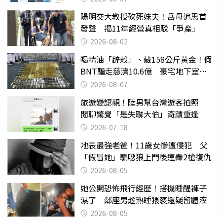
陽明交大教授砍死妹夫！岳母追思首
發聲 揭11年經營真相駁「爭產」
2026-08-02
喝精油「辟穀」、藏158公斤黃金！假
BNT騙走慈濟10.6億 豪宅地下室竟
挖出乾鮑金庫
2026-08-07
旅遊變認親！陸男幫台灣遊客拍照
閒聊驚覺「是失聯大伯」奇蹟重逢
2026-07-18
地表最強老爸！11歲女慘遭侵犯 父
「假冒她」騙噁狼上門後連轟2槍復仇
2026-08-05
她公開恐怖飛行經歷！搭機睡醒褲子
濕了 鄰座男趁熟睡猥褻還疑留體液
2026-08-05