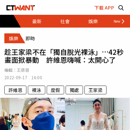
跳至主要內容區塊
下載 APP
最新
社會
娛樂
財經
娛樂
即時
趁王家梁不在「獨自脫光裸泳」…42秒
畫面掀暴動 許維恩嗨喊：太開心了
編輯：
王德蓉
2022-09-17 16:00
許維恩
裸泳
度假
獨處
王家梁