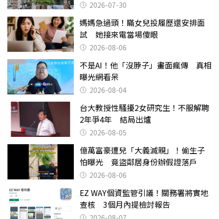
關
2026-07-30
媽媽急過頭！瞞女兒投履歷還安排面
試 她接來電當場傻眼
2026-08-06
不是AI！他「沒脖子」畫面瘋傳 真相
曝光網看呆
2026-08-04
台大教授性騷擾2女研究生！不服解聘
2年爭4年 結局出爐
2026-08-05
億萬富豪遭兒「大義滅親」！偷生子
怕曝光 竟盜鄰居身份辦假證落戶
2026-08-06
EZ WAY個資監管引議！關務署將實地
查核 3個月內提檢討報告
2026-08-07