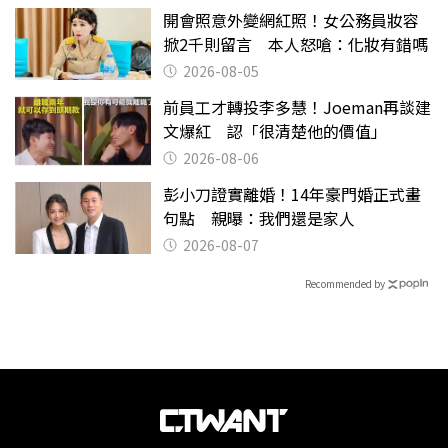
開會照意外變網紅照！女公務員妝容
掀2千則留言 本人怒嗆：化妝有錯嗎
2026-08-05
前員工才轉投李多慧！Joeman再談建
文爆紅 認「很清楚他的價值」
2026-08-06
彭小刀證實離婚！14年豪門婚正式畫
句點 親曝：我們還是家人
2026-08-07
Recommended by