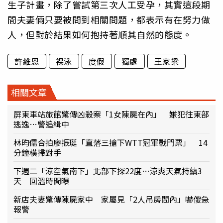
生子計畫，除了嘗試第三次人工受孕，其實這段期
間夫妻倆只要被問到相關問題，都表示有在努力做
人，但對於結果如何抱持著順其自然的態度。
許維恩
裸泳
度假
獨處
王家梁
相關文章
屏東車站旅館驚傳凶殺案「1女陳屍在內」 嫌犯往東部
逃逸…警追緝中
林昀儒合拍廖振珽「直落三搶下WTT冠軍戰門票」 14
分鐘橫掃對手
下週二「涼空氣南下」北部下探22度…涼爽天氣持續3
天 回溫時間曝
新店夫妻驚傳陳屍家中 家屬見「2人吊房間內」嚇傻急
報警