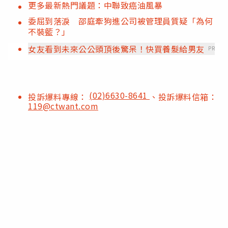
更多最新熱門議題：中聯致癌油風暴
委屈到落淚 邵庭牽狗進公司被管理員質疑「為何
不裝籃？」
女友看到未來公公頭頂後驚呆！快買養髮給男友
PR
(02)6630-8641
投訴爆料專線：
、投訴爆料信箱：
119@ctwant.com