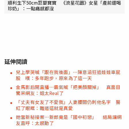
順利生下50cm巨嬰寶寶 《流星花園》女星「產前還喝
珍奶」：一點痛感都沒
延伸閱讀
兒上學哭喊「跟在我後面」…陳意涵狂追娃娃車屁
股 嘆：多年跑步，原來為了這一天
金馬影后開直播…霸氣喊「把美顏關掉」 真面目
驚呆網友：姐太Real了
「丈夫有女友了不愛我」人妻腰間仍刺他名字 醫
紅了眼眶：難道這就是真愛
她當新秘接案…新郎竟是「國中初戀」 結局讓網
友直呼：太感動了