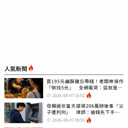
人氣新聞
買195元鹹酥雞忘帶錢！老闆神操作
「倒找5元」 全網看哭：這就是台
灣
2026-08-07 16:01
母親過世當天提領206萬辦後事「父
子遭判刑」 律師：搶錢先下手是
罪
2026-08-07 09:55