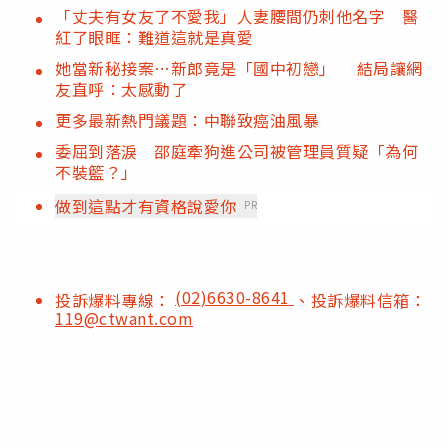
「丈夫有女友了不愛我」人妻腰間仍刺他名字 醫
紅了眼眶：難道這就是真愛
她當新秘接案…新郎竟是「國中初戀」 結局讓網
友直呼：太感動了
更多最新熱門議題：中聯致癌油風暴
委屈到落淚 邵庭牽狗進公司被管理員質疑「為何
不裝籃？」
做到這點才有資格說愛你
PR
(02)6630-8641
投訴爆料專線：
、投訴爆料信箱：
119@ctwant.com