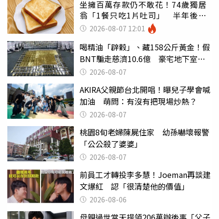
坐擁百萬存款仍不敢花！74歲獨居
翁「1餐只吃1片吐司」 半年後暴
瘦嚇壞女兒
2026-08-07 12:01
喝精油「辟穀」、藏158公斤黃金！假
BNT騙走慈濟10.6億 豪宅地下室竟
挖出乾鮑金庫
2026-08-07
AKIRA父親節台北開唱！曝兒子學會喊
加油 萌問：有沒有把現場炒熱？
2026-08-07
桃園8旬老婦陳屍住家 幼孫嚇壞報警
「公公殺了婆婆」
2026-08-07
前員工才轉投李多慧！Joeman再談建
文爆紅 認「很清楚他的價值」
2026-08-06
母親過世當天提領206萬辦後事「父子