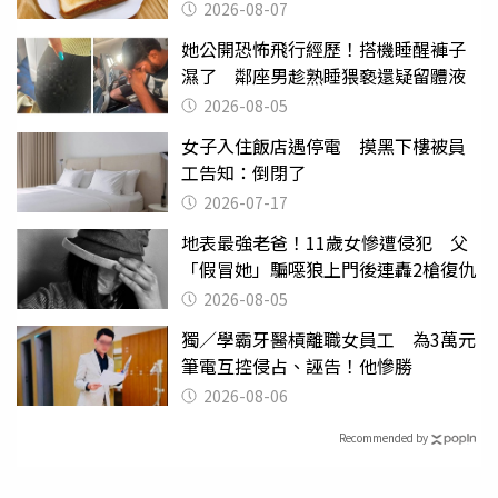
後暴瘦嚇壞女兒
2026-08-07
她公開恐怖飛行經歷！搭機睡醒褲子
濕了 鄰座男趁熟睡猥褻還疑留體液
2026-08-05
女子入住飯店遇停電 摸黑下樓被員
工告知：倒閉了
2026-07-17
地表最強老爸！11歲女慘遭侵犯 父
「假冒她」騙噁狼上門後連轟2槍復仇
2026-08-05
獨／學霸牙醫槓離職女員工 為3萬元
筆電互控侵占、誣告！他慘勝
2026-08-06
Recommended by