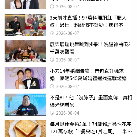
2026-08-07
3天前才直播！97萬料理網紅「肥大
叔」過世 粉絲憶不對勁：瘦得不合
理
2026-08-07
展榮展瑞跳舞跳到掛彩！洗腦神曲吸3
千萬次觀看
2026-08-07
小刀14年婚姻告終！昔包直升機求
婚 豪砸545萬辦婚禮還找連戰證婚
2026-08-07
不是AI！他「沒脖子」畫面瘋傳 真相
曝光網看呆
2026-08-04
每月退休金逾3萬！74歲獨居翁怕花完
121萬存款「1餐只吃1片吐司」 半年