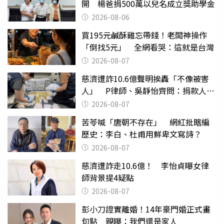
開 楊爸捐500萬以兒名成立獎助學金
2026-08-06
買195元鹹酥雞忘帶錢！老闆神操作
「倒找5元」 全網看哭：這就是台灣
2026-08-07
慈濟遭詐10.6億聲明挨轟「不像被害
人」 P律師、吳靜怡齊問：捐款人有
權知道真相
2026-08-07
苦苓喊「唐朝不存在」 網紅批瞎編
歷史：李白、杜甫用鮮卑文寫詩？
2026-08-07
慈濟遭詐走10.6億！ 李怡貞曝女律
師背景提4疑點
2026-08-07
彭小刀證實離婚！14年豪門婚正式畫
句點 親曝：我們還是家人