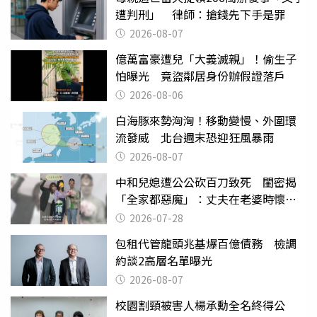
遭判刑」 律師：搶錢先下手是罪
2026-08-07
億萬富豪遭兒「大義滅親」！偷生子
怕曝光 竟盜鄰居身份辦假證落戶
2026-08-06
白海豚來勢洶洶！移動變慢、外圍環
流發威 北台週末恐迎狂風暴雨
2026-08-07
中和兒媳遭公公砍百刀致死 閨密揭
「全家都惡魔」：丈夫在老婆時懷孕
摔東西
2026-07-28
包租代管龍頭兆基爆百億債務 檢調
約談2高層名單曝光
2026-08-07
校園割頸被害人楊承勳全名終得公