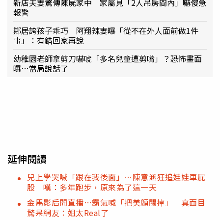
新店夫妻驚傳陳屍家中 家屬見「2人吊房間內」嚇傻急
報警
鄰居誇孩子乖巧 阿翔辣妻曝「從不在外人面前做1件
事」：有錯回家再說
幼稚園老師拿剪刀嚇唬「多名兒童遭剪嘴」？恐怖畫面
曝…當局說話了
延伸閱讀
兒上學哭喊「跟在我後面」…陳意涵狂追娃娃車屁
股 嘆：多年跑步，原來為了這一天
金馬影后開直播…霸氣喊「把美顏關掉」 真面目
驚呆網友：姐太Real了