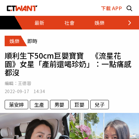
跳至主要內容區塊
下載 APP
最新
社會
娛樂
財經
娛樂
即時
順利生下50cm巨嬰寶寶 《流星花
園》女星「產前還喝珍奶」：一點痛感
都沒
編輯：
王德蓉
2022-09-17 14:34
葉安婷
生產
男嬰
巨嬰
兒子