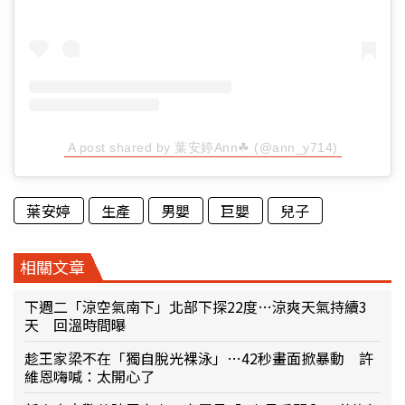
A post shared by 葉安婷Ann☘ (@ann_y714)
葉安婷
生產
男嬰
巨嬰
兒子
相關文章
下週二「涼空氣南下」北部下探22度…涼爽天氣持續3
天 回溫時間曝
趁王家梁不在「獨自脫光裸泳」…42秒畫面掀暴動 許
維恩嗨喊：太開心了