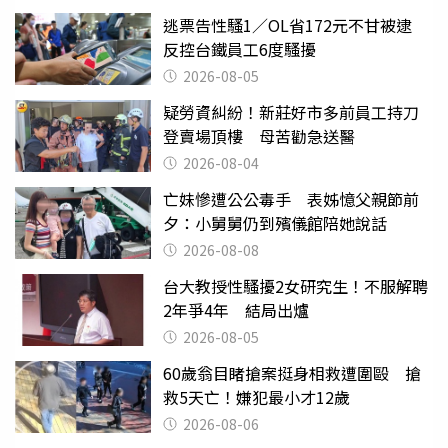
逃票告性騷1／OL省172元不甘被逮
反控台鐵員工6度騷擾
2026-08-05
疑勞資糾紛！新莊好市多前員工持刀
登賣場頂樓 母苦勸急送醫
2026-08-04
亡妹慘遭公公毒手 表姊憶父親節前
夕：小舅舅仍到殯儀館陪她說話
2026-08-08
台大教授性騷擾2女研究生！不服解聘
2年爭4年 結局出爐
2026-08-05
60歲翁目睹搶案挺身相救遭圍毆 搶
救5天亡！嫌犯最小才12歲
2026-08-06