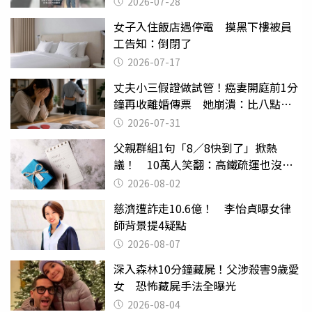
2026-07-28
女子入住飯店遇停電 摸黑下樓被員
工告知：倒閉了
2026-07-17
丈夫小三假證做試管！癌妻開庭前1分
鐘再收離婚傳票 她崩潰：比八點檔
還扯
2026-07-31
父親群組1句「8／8快到了」掀熱
議！ 10萬人笑翻：高鐵疏運也沒列
父親節
2026-08-02
慈濟遭詐走10.6億！ 李怡貞曝女律
師背景提4疑點
2026-08-07
深入森林10分鐘藏屍！父涉殺害9歲愛
女 恐怖藏屍手法全曝光
2026-08-04