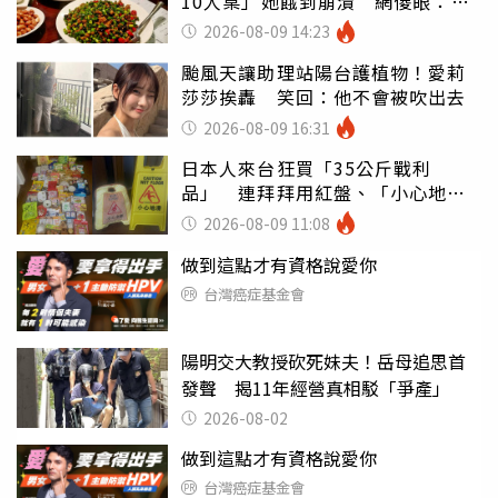
10人桌」她餓到崩潰 網傻眼：讓
店家看笑話
2026-08-09 14:23
颱風天讓助理站陽台護植物！愛莉
莎莎挨轟 笑回：他不會被吹出去
2026-08-09 16:31
日本人來台狂買「35公斤戰利
品」 連拜拜用紅盤、「小心地
滑」告示牌也帶回家
2026-08-09 11:08
做到這點才有資格說愛你
台灣癌症基金會
陽明交大教授砍死妹夫！岳母追思首
發聲 揭11年經營真相駁「爭產」
2026-08-02
做到這點才有資格說愛你
台灣癌症基金會