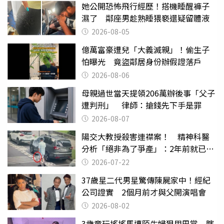
她公開恐怖飛行經歷！搭機睡醒褲子
濕了 鄰座男趁熟睡猥褻還疑留體液
2026-08-05
億萬富豪遭兒「大義滅親」！偷生子
怕曝光 竟盜鄰居身份辦假證落戶
2026-08-06
母親過世當天提領206萬辦後事「父子
遭判刑」 律師：搶錢先下手是罪
2026-08-07
陽交大教授殺害連襟案！ 精神科醫
分析「絕非為了爭產」：2年前就已言
行詭異
2026-07-22
37歲星二代男星驚傳陳屍家中！經紀
公司證實 2個月前才與父開演唱會
2026-08-02
3歲童玩搖搖馬遭陌生婦狠甩巴掌 瞎