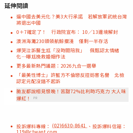
延伸閱讀
逼中國去美元化？美3大行承諾 若解放軍武統台灣
將退出中國
0＋7確定了！ 行政院宣布： 10／13邊境解封
澳洲海灘230頭領航鯨擱淺 僅剩一半存活
爆哭泣訴醫生尪「沒時間陪我」 佩甄認太情緒
化…曝尪挽救婚姻作法
更多最新熱門議題：2026九合一選舉
「最美性博士」許藍方不倫戀反控妨害名譽 北檢
認定元配沒錯不起訴
脆友都說相見恨晚！苦甜72%比利時巧克力 大人味
爆紅！
PR
(02)6630-8641
投訴爆料專線：
、投訴爆料信箱：
119@ctwant.com