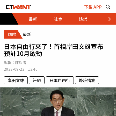
跳至主要內容區塊
下載 APP
最新
社會
娛樂
財經
國際
最新
日本自由行來了！首相岸田文雄宣布
預計10月啟動
編輯：
陳煜濬
2022-09-22 12:40
岸田文雄
紐約
日本自由行
邊境措施