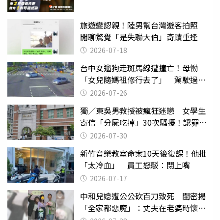
旅遊變認親！陸男幫台灣遊客拍照
閒聊驚覺「是失聯大伯」奇蹟重逢
2026-07-18
台中女遛狗走斑馬線遭撞亡！母慟
「女兒隨媽祖修行去了」 駕駛過失
致死判9月
2026-07-26
獨／東吳男教授被瘋狂迷戀 女學生
寄信「分屍吃掉」30次騷擾！認罪免
關
2026-07-30
新竹音樂教室命案10天後復課！他批
「太冷血」 員工怒駁：閉上嘴
2026-07-17
中和兒媳遭公公砍百刀致死 閨密揭
「全家都惡魔」：丈夫在老婆時懷孕
摔東西