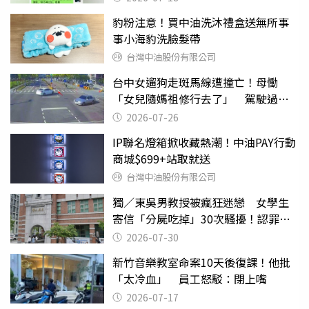
豹粉注意！買中油洗沐禮盒送無所事
事小海豹洗臉髮帶
台灣中油股份有限公司
台中女遛狗走斑馬線遭撞亡！母慟
「女兒隨媽祖修行去了」 駕駛過失
致死判9月
2026-07-26
IP聯名燈箱掀收藏熱潮！中油PAY行動
商城$699+站取就送
台灣中油股份有限公司
獨／東吳男教授被瘋狂迷戀 女學生
寄信「分屍吃掉」30次騷擾！認罪免
關
2026-07-30
新竹音樂教室命案10天後復課！他批
「太冷血」 員工怒駁：閉上嘴
2026-07-17