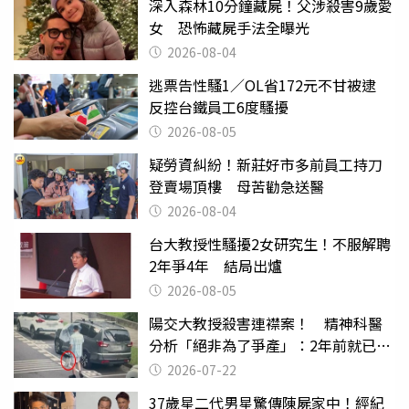
深入森林10分鐘藏屍！父涉殺害9歲愛
女 恐怖藏屍手法全曝光
2026-08-04
逃票告性騷1／OL省172元不甘被逮
反控台鐵員工6度騷擾
2026-08-05
疑勞資糾紛！新莊好市多前員工持刀
登賣場頂樓 母苦勸急送醫
2026-08-04
台大教授性騷擾2女研究生！不服解聘
2年爭4年 結局出爐
2026-08-05
陽交大教授殺害連襟案！ 精神科醫
分析「絕非為了爭產」：2年前就已言
行詭異
2026-07-22
37歲星二代男星驚傳陳屍家中！經紀