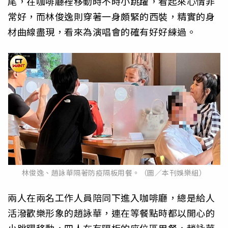
尾，在咖啡廳裡移動時不時小跳躍，看起來心情非
常好，而林俊逸則穿著一身頗緊的西裝，精實的身
材曲線盡現，看來為演唱會的確有好好練過。
林俊逸、趙詠華隔著防疫隔板用餐。（圖／本刊娛樂組）
兩人在兩名工作人員陪同下進入咖啡廳，總是給人
活潑歡樂形象的趙詠華，連在等餐點時都以開心的