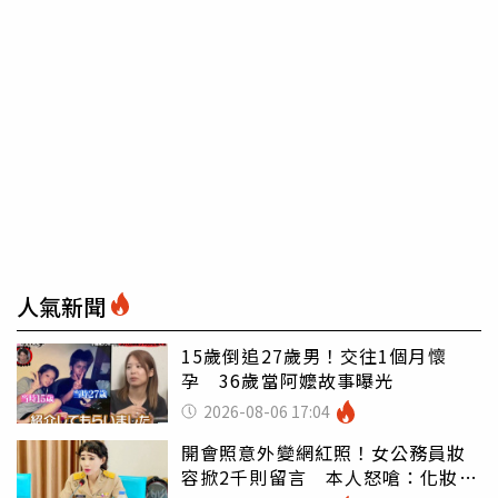
人氣新聞
15歲倒追27歲男！交往1個月懷
孕 36歲當阿嬤故事曝光
2026-08-06 17:04
開會照意外變網紅照！女公務員妝
容掀2千則留言 本人怒嗆：化妝有