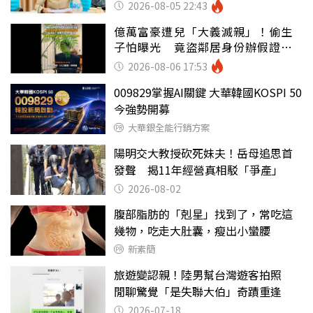
錯嗎
2026-08-05 22:43
億萬富豪遭兒「大義滅親」！偷生
子怕曝光 竟盜鄰居身份辦假證落
戶
2026-08-06 17:53
009829掌握AI關鍵 大華韓國KOSPI 50
今強勢開募
大華銀全能行銷方案
陽明交大教授砍死妹夫！岳母追思首
發聲 揭11年經營真相駁「爭產」
2026-08-02
腹部脂肪的「剋星」找到了，常吃這
幾物，吃走大肚囊，瘦出小蠻腰
新素簡
旅遊變認親！陸男幫台灣遊客拍照
閒聊驚覺「是失聯大伯」奇蹟重逢
2026-07-18