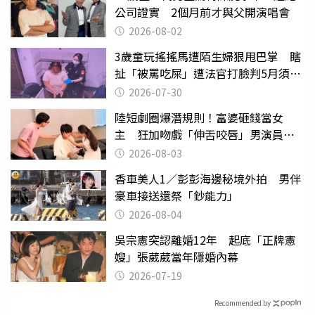
公司證實 2個月前才與父開演唱會
2026-08-02
3歲童玩搖搖馬遭陌生婦狠甩巴掌 瞎
扯「被罵吃屎」遭法官打臉判5月須入
監
2026-07-30
陸短劇圈爆潛規則！富婆砸錢當女
主 狂加吻戲「伸舌咬唇」男演員崩
潰
2026-08-03
香車美人1／彭彭海邊秘境外拍 男伴
豪車接送還祭「鈔能力」
2026-08-04
吳宗憲突認離婚12年 起底「正牌憲
嫂」張葳葳當年隱婚內幕
2026-07-19
Recommended by