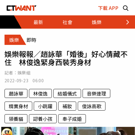
跳至主要內容區塊
下載 APP
最新
社會
娛樂
財經
娛樂
即時
娛樂報報／趙詠華「婚後」好心情藏不
住 林俊逸緊身西裝秀身材
記者：
娛樂組
2022-09-23 06:00
趙詠華
林俊逸
結婚儀式
音樂連理
精實身材
小跳躍
補妝
俊詠高歌
領養貓
認養小孩
奉子成婚