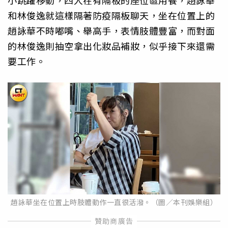
小跳躍移動，四人在有隔板的座位區用餐，趙詠華
和林俊逸就這樣隔著防疫隔板聊天，坐在位置上的
趙詠華不時嘟嘴、舉高手，表情肢體豐富，而對面
的林俊逸則抽空拿出化妝品補妝，似乎接下來還需
要工作。
趙詠華坐在位置上時肢體動作一直很活潑。（圖／本刊娛樂組）