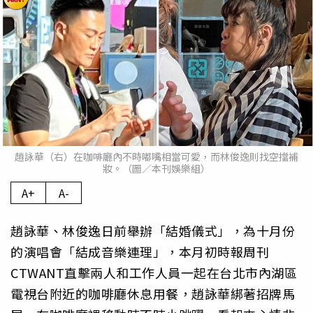
趙詠華（右）在咖啡廳內不時嘟嘴相當可愛，而林俊逸則找空擋補
妝。（圖／本刊娛樂組）
A+
A-
趙詠華、林俊逸日前舉辦「結婚儀式」，為十月份
的演唱會「結成音樂連理」，本月初時報周刊
CTWANT直擊兩人和工作人員一起在台北市內湖區
電視台附近的咖啡廳休息用餐，趙詠華綁著招牌馬