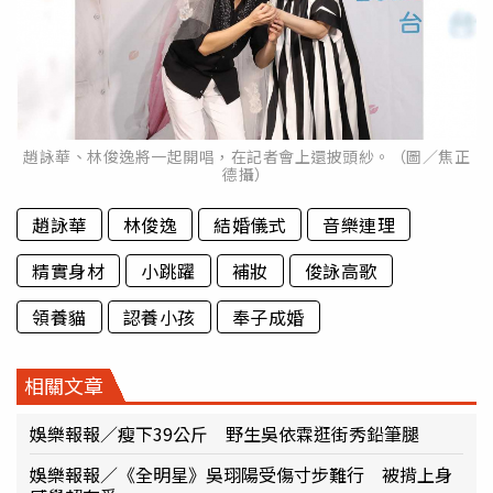
趙詠華、林俊逸將一起開唱，在記者會上還披頭紗。（圖／焦正
德攝）
趙詠華
林俊逸
結婚儀式
音樂連理
精實身材
小跳躍
補妝
俊詠高歌
領養貓
認養小孩
奉子成婚
相關文章
娛樂報報／瘦下39公斤 野生吳依霖逛街秀鉛筆腿
娛樂報報／《全明星》吳珝陽受傷寸步難行 被揹上身