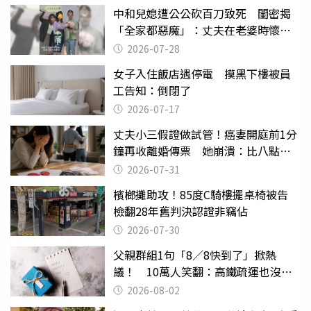
中和兒媳遭公公砍百刀致死 閨密揭
「全家都惡魔」：丈夫在老婆時懷孕
摔東西
2026-07-28
女子入住飯店遇停電 摸黑下樓被員
工告知：倒閉了
2026-07-17
丈夫小三假證做試管！癌妻開庭前1分
鐘再收離婚傳票 她崩潰：比八點檔
還扯
2026-07-31
檳榔攤助攻！85度C騎樓擺桌椅被告
檢翻28年舊判決認證非竊佔
2026-07-30
父親群組1句「8／8快到了」掀熱
議！ 10萬人笑翻：高鐵疏運也沒列
父親節
2026-08-02