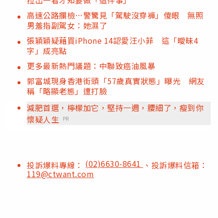
拉出一看才知要做「這件事」
高速公路攔檢…警驚見「駕駛沒穿褲」傻眼 無照
男羞指副駕女：她濕了
張穎穎疑藉買iPhone 14認愛汪小菲 這「曖昧4
字」成亮點
更多最新熱門議題：中聯致癌油風暴
郭富城現身香港街頭「57歲真實狀態」曝光 網友
稱「略顯老態」遭打臉
減肥首選，檸檬加它，堅持一週，腰細了，瘦到你
懷疑人生
PR
(02)6630-8641
投訴爆料專線：
、投訴爆料信箱：
119@ctwant.com