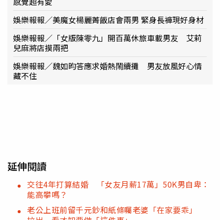
感覺超有愛
娛樂報報／美魔女楊麗菁飯店會兩男 緊身長褲現好身材
娛樂報報／「女版陳零九」開百萬休旅車載男友 艾莉
兒麻將店摸兩把
娛樂報報／魏如昀答應求婚熱鬧續攤 男友放風好心情
藏不住
延伸閱讀
交往4年打算結婚 「女友月薪17萬」50K男自卑：
能高攀嗎？
老公上班前留千元鈔和紙條囑老婆「在家要乖」