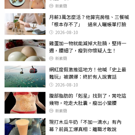
新素簡
月薪3萬怎麼活？他算完房租、三餐喊
「根本存不了」 過來人曬帳單打臉
2026-08-10
雞蛋加一物就能減掉大肚腩，堅持一
週，腰細了，瘦到你懷疑人生！
新素簡
網紅度假激推這地方！他喊「史上最
難玩」被讚爆：終於有人說實話
2026-08-10
腹部脂肪的「剋星」找到了，常吃這
幾物，吃走大肚囊，瘦出小蠻腰
新素簡
現打木瓜牛奶「不加一滴水」有內
幕？前員工爆真相：離職才敢說