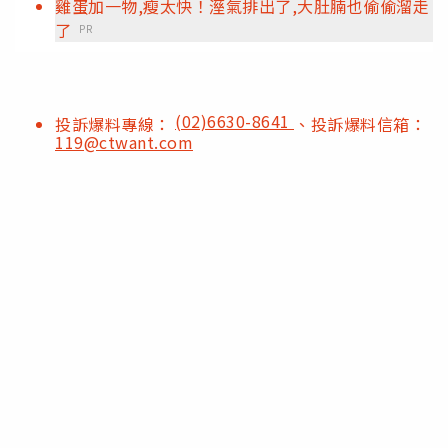
雞蛋加一物,瘦太快！溼氣排出了,大肚腩也偷偷溜走
了
PR
(02)6630-8641
投訴爆料專線：
、投訴爆料信箱：
119@ctwant.com