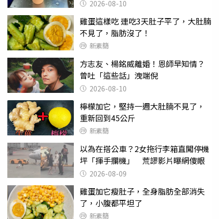
2026-08-10
雞蛋這樣吃 連吃3天肚子平了，大肚腩
不見了，脂肪沒了！
新素簡
方志友、楊銘威離婚！恩師早知情？
曾吐「這些話」洩端倪
2026-08-10
檸檬加它，堅持一週大肚腩不見了，
重新回到45公斤
新素簡
以為在搭公車？2女拖行李箱直闖停機
坪「揮手攔機」 荒謬影片曝網傻眼
2026-08-09
雞蛋加它瘦肚子，全身脂肪全部消失
了，小腹都平坦了
新素簡