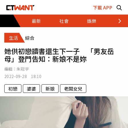
跳至主要內容區塊
下載 APP
最新
社會
娛樂
財經
生活
綜合
她供初戀讀書還生下一子 「男友岳
母」登門告知：新娘不是妳
編輯：
朱冠宇
2022-09-28 18:10
初戀
婆婆
新娘
老闆女兒