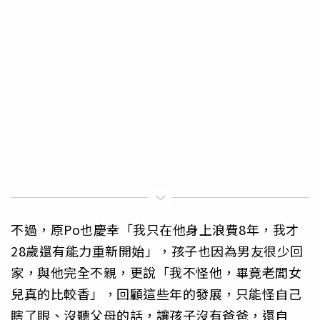
不過，原Po也慶幸「我只在他身上浪費8年，我才
28歲還有能力重新開始」，孩子也因為男友很少回
家，與他完全不親，更說「我不怪他，畢竟老闆女
兒真的比較香」，回顧這些年的發展，只能怪自己
瞎了眼、沒聽父母的話，讓孩子沒有爸爸，還自