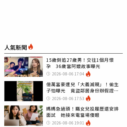
人氣新聞
15歲倒追27歲男！交往1個月懷
孕 36歲當阿嬤故事曝光
2026-08-06 17:04
億萬富豪遭兒「大義滅親」！偷生
子怕曝光 竟盜鄰居身份辦假證落
戶
2026-08-06 17:53
媽媽急過頭！瞞女兒投履歷還安排
面試 她接來電當場傻眼
2026-08-06 19:01