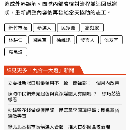
造成外界誤解。團隊內部會檢討流程並追回感謝
狀，重新調整內容後再發給當天協助的志工。
新竹市長
參選人
民眾黨
高虹安
林耕仁
國民黨
徐維遠
發言人
侯友宜
高民調
詳見更多「九合一大選」新聞
立委批新冠口服藥領用不一致 衛福部：一個月內改善
陳時中民調未見起色與資深媒體人有關嗎 ？ 徐巧芯這
樣看
批綠營花錢做虛假民調 民眾黨李國璋呼籲：民進黨省
錢做善事
綠北北基桃市長候選人合體 推大首都圈區域治理