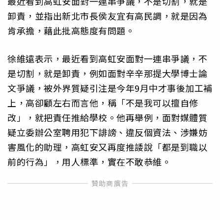
最近看到高虹安面對一連串爭議，不是切割，就是
卸責，並指出新北市長侯友宜有高民調，就是因為
肯承擔，藉此批高態度有問題。
徐維遠表示，最近看到高虹安面對一連串爭議，不
是切割，就是卸責，例如面對辛辛那提大學博士論
文爭議，被外界質疑引注是今年9月中才事後加工補
上，高卻顧左右而言他，稱「不是我可以擅自修
改」，就把責任推給學校。他再舉例，面對媒體質
疑立委辦公室聘用犯下誹謗、違反個資法、涉嫌妨
害風化的助理，高虹安又再度推諉說「都是到職以
前的行為」，用人標準，實在不敢恭維。