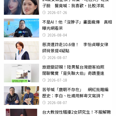
子臉 醫竟喊：我喜歡，比較洋氣
2026-07-26
不是AI！他「沒脖子」畫面瘋傳 真相
曝光網看呆
2026-08-04
慈濟遭詐走10.6億！ 李怡貞曝女律
師背景提4疑點
2026-08-07
旅遊變認親！陸男幫台灣遊客拍照
閒聊驚覺「是失聯大伯」奇蹟重逢
2026-07-18
苦苓喊「唐朝不存在」 網紅批瞎編
歷史：李白、杜甫用鮮卑文寫詩？
2026-08-07
台大教授性騷擾2女研究生！不服解聘