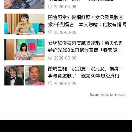
2026-08-06
開會照意外變網紅照！女公務員妝容
掀2千則留言 本人怒嗆：化妝有錯嗎
2026-08-05
女網紅慘被兩度感情詐騙！前夫假割
頸詐光200萬再遇假富商「養套殺
2000萬」
2026-08-06
酸周星馳「沒朋友、沒兒女」挨轟！
李修賢道歉了 親揭30年恩怨真相
2026-08-05
Recommended by