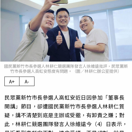
國民黨新竹市長參選人林耕仁競選團隊發言人徐維遠批評，民眾黨新
竹市長參選人高虹安態度有問題。（圖／林耕仁辦公室提供）
A+
A-
民眾黨新竹市長參選人高虹安近日因參加「董事長
開講」節目，卻遭國民黨新竹市長參選人林耕仁質
疑，講不清楚到底是主辦或受邀，有卸責之嫌；對
此，林耕仁競選團隊發言人徐維遠今（4）日表示，