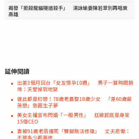
揭發「扼殺龍貓隧道殺手」 湯詠瑜要陳若翠別再唱衰
高雄
延伸閱讀
出差3個月回台「女友懷孕10週」 男子一算時間臉
垮：天堂掉到地獄
彼此都是初戀！78歲老農娶18歲少女 「差60歲爺
孫戀」急圓生子夢
美女主播宣布閃婚「一般男性」 尪被起底是身家
15億CEO
妻被91歲老翁撞死「雙腳無法修復」 丈夫悲慟：
不管多少都要修