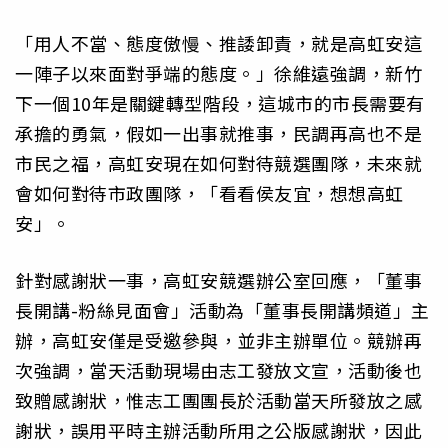
「用人不當、態度傲慢、推諉卸責，就是高虹安這
一陣子以來面對爭端的態度。」徐維遠強調，新竹
下一個10年是關鍵轉型階段，這城市的市長需要有
承擔的勇氣，假如一出事就推事，民調再高也不是
市民之福，高虹安現在如何對待競選團隊，未來就
會如何對待市政團隊，「看看侯友宜，想想高虹
安」。
針對感謝狀一事，高虹安競選辦公室回應，「董事
長開講-粉絲見面會」活動為「董事長開講頻道」主
辦，高虹安僅是受邀參與，並非主辦單位。競辦再
次強調，當天活動現場由志工發放文宣，活動後也
致贈感謝狀，惟志工團團長於活動當天所發放之感
謝狀，誤用平時主辦活動所用之公版感謝狀，因此