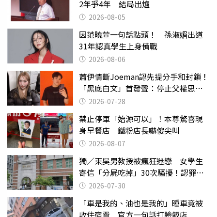
2年爭4年 結局出爐
2026-08-05
因范曉萱一句話點頭！ 孫淑媚出道
31年認真學生上身備戰
2026-08-06
蕭伊情斷Joeman認先提分手和封鎖！
「黑底白文」首發聲：停止父權思維
物化女性
2026-07-28
禁止停車「始源可以」！本尊驚喜現
身早餐店 鐵粉店長嚇傻尖叫
2026-08-07
獨／東吳男教授被瘋狂迷戀 女學生
寄信「分屍吃掉」30次騷擾！認罪免
關
2026-07-30
「車是我的、油也是我的」睡車竟被
收住宿費 官方一句話打臉飯店