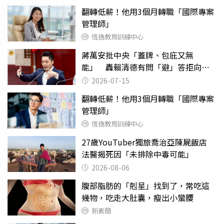
翻轉低薪！他用3個月轉職「國際專案
管理師」
恆逸教育訓練中心
蔣萬安批中央「蓋牌、包庇又無
能」 轟賴清德有問「避」答拒向全
民道歉
2026-07-15
翻轉低薪！他用3個月轉職「國際專案
管理師」
恆逸教育訓練中心
27歲YouTuber獨旅喬治亞陳屍飯店
法醫揭死因「未排除中毒可能」
2026-08-06
腹部脂肪的「剋星」找到了，常吃這
幾物，吃走大肚囊，瘦出小蠻腰
新素簡