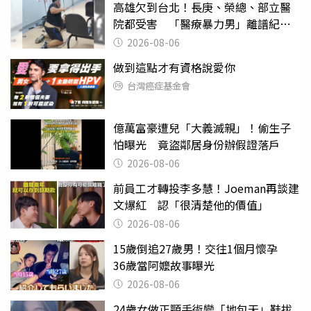
高雄欠到台北！長庚、榮總、部立醫
院都受害 「醫療暴力男」離譜紀錄
曝光
2026-08-06
做到這點才有資格說愛你
台灣癌症基金會
億萬富豪遭兒「大義滅親」！偷生子
怕曝光 竟盜鄰居身份辦假證落戶
2026-08-06
前員工才轉投李多慧！Joeman再談建
文爆紅 認「很清楚他的價值」
2026-08-06
15歲倒追27歲男！交往1個月懷孕
36歲當阿嬤故事曝光
2026-08-06
24歲女做正顎手術變「地包天」鞋拔