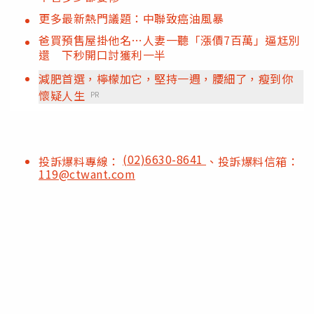
更多最新熱門議題：中聯致癌油風暴
爸買預售屋掛他名…人妻一聽「漲價7百萬」逼尪別
還 下秒開口討獲利一半
減肥首選，檸檬加它，堅持一週，腰細了，瘦到你
懷疑人生
PR
(02)6630-8641
投訴爆料專線：
、投訴爆料信箱：
119@ctwant.com