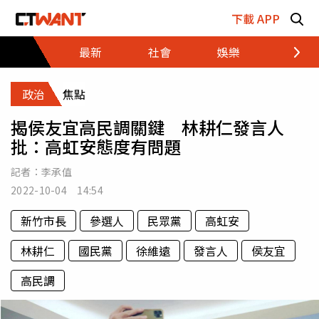
跳至主要內容區塊
下載 APP
最新
社會
娛樂
財經
政治
焦點
揭侯友宜高民調關鍵 林耕仁發言人
批：高虹安態度有問題
記者：
李承值
2022-10-04 14:54
新竹市長
參選人
民眾黨
高虹安
林耕仁
國民黨
徐維遠
發言人
侯友宜
高民調