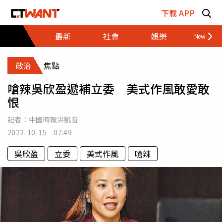
跳至主要內容區塊
下載 APP
最新
社會
娛樂
財經
政治
焦點
嗆辣吳欣盈遞補立委 美式作風敢愛敢
恨
記者：
中國時報洪凱音
2022-10-15 07:49
吳欣盈
立委
美式作風
嗆辣