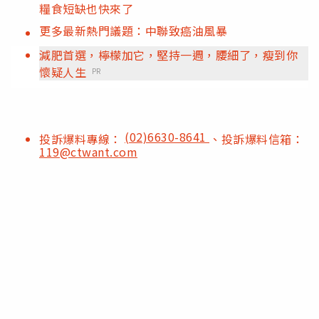
糧食短缺也快來了
更多最新熱門議題：中聯致癌油風暴
減肥首選，檸檬加它，堅持一週，腰細了，瘦到你
懷疑人生
PR
(02)6630-8641
投訴爆料專線：
、投訴爆料信箱：
119@ctwant.com