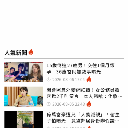
人氣新聞
15歲倒追27歲男！交往1個月懷
孕 36歲當阿嬤故事曝光
2026-08-06 17:04
開會照意外變網紅照！女公務員妝
容掀2千則留言 本人怒嗆：化妝有
錯嗎
2026-08-05 22:43
億萬富豪遭兒「大義滅親」！偷生
子怕曝光 竟盜鄰居身份辦假證落
戶