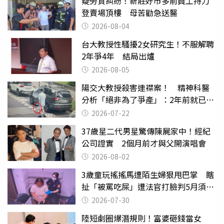
疑勞資糾紛！新莊好市多前員工持刀
登賣場頂樓 母苦勸急送醫
2026-08-04
台大教授性騷擾2女研究生！不服解聘
2年爭4年 結局出爐
2026-08-05
陽交大教授殺害連襟案！ 精神科醫
分析「絕非為了爭產」：2年前就已言
行詭異
2026-07-22
37歲星二代男星驚傳陳屍家中！經紀
公司證實 2個月前才與父開演唱會
2026-08-02
3歲童玩搖搖馬遭陌生婦狠甩巴掌 瞎
扯「被罵吃屎」遭法官打臉判5月須入
監
2026-07-30
陸短劇圈爆潛規則！富婆砸錢當女