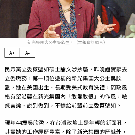
新光集團大公主吳欣盈。（本報資料照片）
A+
A-
民眾黨立委蔡壁如碩士論文涉抄襲，昨晚證實辭去
立委職務，第一順位遞補的新光集團大公主吳欣
盈，她在美國出生、長期受美式教育洗禮，問政風
格有望沿襲在新光集團內「敢愛敢恨」的作風，嗆
辣言論、說到做到，不輸給前輩前立委蔡壁如。
現年44歲吳欣盈，在台灣政壇上是年輕的新面孔，
其實她的工作經歷豐富，除了新光集團的歷練外，