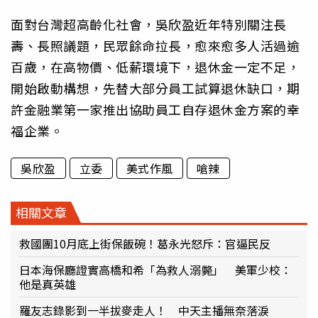
面對台灣超高齡化社會，吳欣盈近年特別關注長
壽、長照議題，民眾餘命拉長，愈來愈多人活過逾
百歲，在高物價、低薪環境下，退休金一定不足，
開始啟動構想，先替大部分員工試算退休缺口，期
許金融業第一家推出協助員工自存退休金方案的幸
福企業。
吳欣盈
立委
美式作風
嗆辣
相關文章
救國團10月底上街保飯碗！葛永光怒斥：官逼民反
日本海保廳證實高橋和希「為救人溺斃」 美軍少校：
他是真英雄
羅友志錄影到一半拔麥走人！ 中天主播無奈落淚