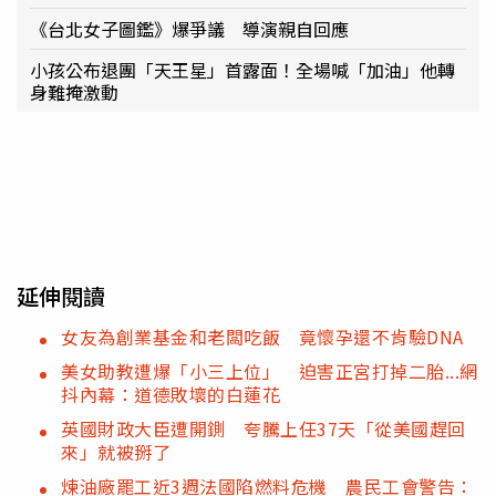
《台北女子圖鑑》爆爭議 導演親自回應
小孩公布退團「天王星」首露面！全場喊「加油」他轉
身難掩激動
延伸閱讀
女友為創業基金和老闆吃飯 竟懷孕還不肯驗DNA
美女助教遭爆「小三上位」 迫害正宮打掉二胎...網
抖內幕：道德敗壞的白蓮花
英國財政大臣遭開鍘 夸騰上任37天「從美國趕回
來」就被掰了
煉油廠罷工近3週法國陷燃料危機 農民工會警告：