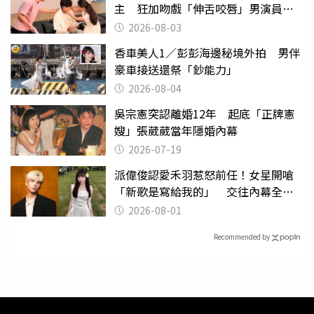
主 狂加吻戲「伸舌咬唇」男演員崩
潰
2026-08-03
香車美人1／彭彭海邊秘境外拍 男伴
豪車接送還祭「鈔能力」
2026-08-04
吳宗憲突認離婚12年 起底「正牌憲
嫂」張葳葳當年隱婚內幕
2026-07-19
派偉俊認愛禾羽惹怒前任！女星開嗆
「新歌是寫給我的」 交往內幕全說
了
2026-08-01
Recommended by