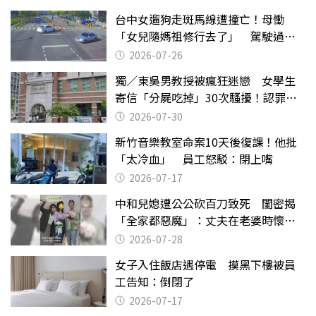
台中女遛狗走斑馬線遭撞亡！母慟
「女兒隨媽祖修行去了」 駕駛過失
致死判9月
2026-07-26
獨／東吳男教授被瘋狂迷戀 女學生
寄信「分屍吃掉」30次騷擾！認罪免
關
2026-07-30
新竹音樂教室命案10天後復課！他批
「太冷血」 員工怒駁：閉上嘴
2026-07-17
中和兒媳遭公公砍百刀致死 閨密揭
「全家都惡魔」：丈夫在老婆時懷孕
摔東西
2026-07-28
女子入住飯店遇停電 摸黑下樓被員
工告知：倒閉了
2026-07-17