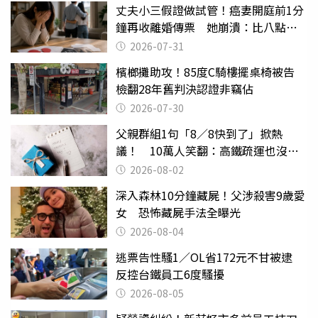
丈夫小三假證做試管！癌妻開庭前1分
鐘再收離婚傳票 她崩潰：比八點檔
還扯
2026-07-31
檳榔攤助攻！85度C騎樓擺桌椅被告
檢翻28年舊判決認證非竊佔
2026-07-30
父親群組1句「8／8快到了」掀熱
議！ 10萬人笑翻：高鐵疏運也沒列
父親節
2026-08-02
深入森林10分鐘藏屍！父涉殺害9歲愛
女 恐怖藏屍手法全曝光
2026-08-04
逃票告性騷1／OL省172元不甘被逮
反控台鐵員工6度騷擾
2026-08-05