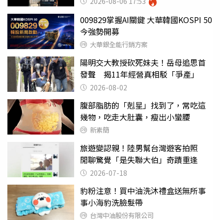
2026-08-06 17:53
009829掌握AI關鍵 大華韓國KOSPI 50
今強勢開募
大華銀全能行銷方案
陽明交大教授砍死妹夫！岳母追思首
發聲 揭11年經營真相駁「爭產」
2026-08-02
腹部脂肪的「剋星」找到了，常吃這
幾物，吃走大肚囊，瘦出小蠻腰
新素簡
旅遊變認親！陸男幫台灣遊客拍照
閒聊驚覺「是失聯大伯」奇蹟重逢
2026-07-18
豹粉注意！買中油洗沐禮盒送無所事
事小海豹洗臉髮帶
台灣中油股份有限公司