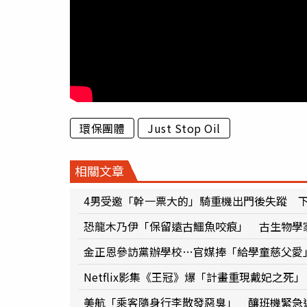
環保團體
Just Stop Oil
相關文章
4男受邀「幹一票大的」騎重機出門後失蹤 
恐龍木乃伊「保留遠古鱷魚咬痕」 古生物學家
金正恩參訪黨辦學校…官媒捧「給學童慈父愛
Netflix影集《王冠》爆「計畫重現戴妃之
美航「乘客隨身行李散發惡臭」 釀班機緊急