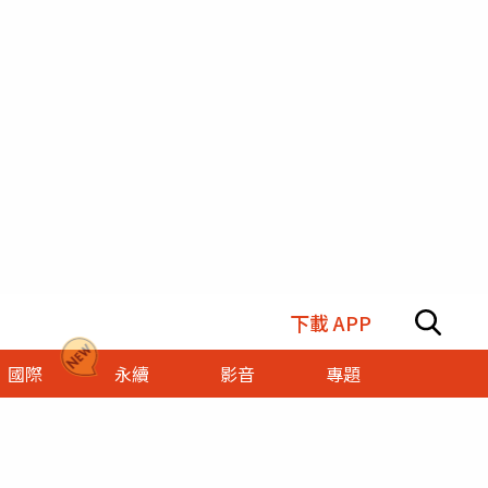
下載 APP
國際
永續
影音
專題