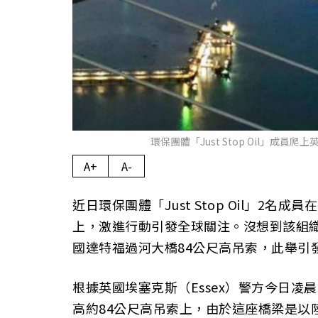
環保團體「Just Stop Oil」成員爬
A+
A-
近日環保團體「Just Stop Oil」
上，激進行動引發全球關注。沒想到該組織
國達特福過河大橋84公尺高吊索，此舉引
根據英國埃塞克斯（Essex）警方今日凌
高約84公尺高吊索上，由於這座橋梁是以