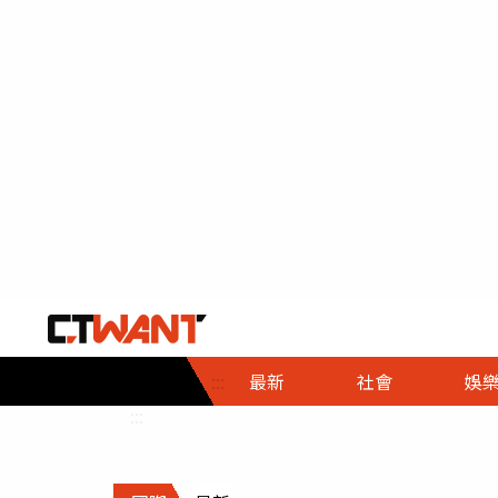
社會首頁
娛樂首頁
財經首頁
政
:::
最新
社會
娛
時事
即時
熱線
:::
直擊
大條
人物
調查
專題
３Ｃ