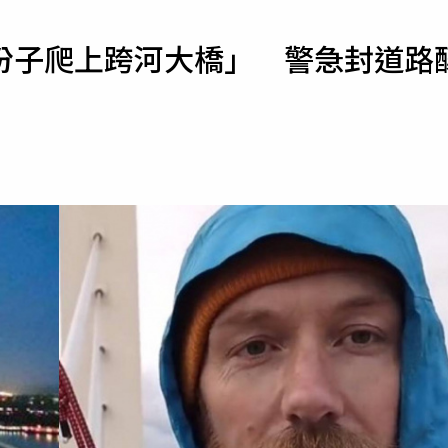
寵物
份子爬上跨河大橋」 警急封道路
運勢
運動
梅酒