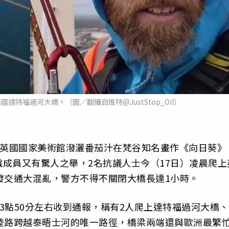
上英國達特福過河大橋。（圖／翻攝自推特@JustStop_Oil）
2名成員在英國國家美術館潑灑番茄汁在梵谷知名畫作《向日葵》
成員又有驚人之舉，2名抗議人士今（17日）凌晨爬上
發交通大混亂，警方不得不關閉大橋長達1小時。
晨3點50分左右收到通報，稱有2人爬上達特福過河大橋、
陸路跨越泰晤士河的唯一路徑，橋梁兩端還與歐洲最繁