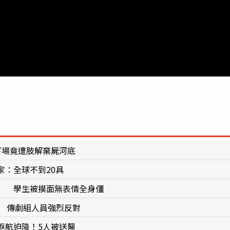
下場竟遭肢解棄屍河底
：全球不到20具
」 學生被摸面無表情全身僵
死」 傳劇組人員強烈反對
返航迫降！5人被送醫