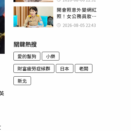
富商「養套殺2000
開會照意外變網紅
萬」
照！女公務員妝容
掀2千則留言 本人
2026-08-05 22:43
怒嗆：化妝有錯嗎
關鍵熱搜
愛的鬣狗
小樂
財富疲勞症候群
日本
老闆
新北
英
忙