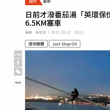
國際
最新
人物
汽車
日前才潑番茄湯「英環保
專欄
6.5KM塞車
房產新勢力
編輯：
吳哲宜
2022-10-17 18:21
環保團體
Just Stop Oil
Next