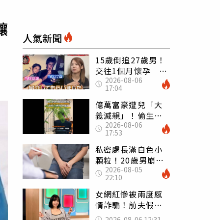
釀
人氣新聞
15歲倒追27歲男！
交往1個月懷孕 36
2026-08-06
歲當阿嬤故事曝光
17:04
億萬富豪遭兒「大
義滅親」！偷生子
2026-08-06
怕曝光 竟盜鄰居
17:53
身份辦假證落戶
私密處長滿白色小
顆粒！20歲男崩潰
2026-08-05
求診 醫曝5大真相
22:10
別再誤會
女網紅慘被兩度感
情詐騙！前夫假割
頸詐光200萬再遇假
2026-08-06 12:31