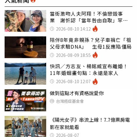
當街激吻人夫阿翔！不倫戀毀事
業 謝忻認「當年咎由自取」罕吐
心聲
2026-08-10 14:12
陪伴8年竟非親孫？兒子車禍亡「祖
父母求驗DNA」 生母1反應陷僵局
2026-08-09 18:55
快訊／方志友、楊銘威宣布離婚！
11年婚姻畫句點：永遠是家人
2026-08-10 12:07
做到這點才有資格說愛你
台灣癌症基金會
《陽光女子》串流上線！7.7億票房電
影在家就能看
2026-08-07