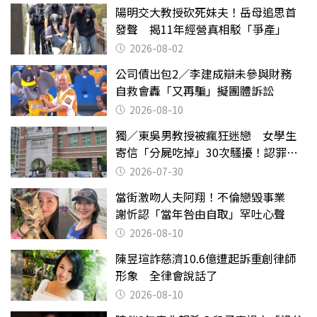
陽明交大教授砍死妹夫！岳母追思首
發聲 揭11年經營真相駁「爭產」
2026-08-02
公司債出包2／李建成辯未參與財務
自救會轟「又再騙」擬團體訴訟
2026-08-10
獨／東吳男教授被瘋狂迷戀 女學生
寄信「分屍吃掉」30次騷擾！認罪免
關
2026-07-30
當街激吻人夫阿翔！不倫戀毀事業
謝忻認「當年咎由自取」罕吐心聲
2026-08-10
陳昱瑄詐慈濟10.6億遭起訴重創律師
形象 全律會說話了
2026-08-10