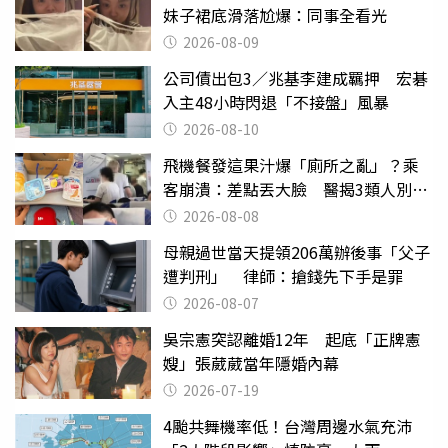
妹子裙底滑落尬爆：同事全看光
2026-08-09
公司債出包3／兆基李建成羈押 宏碁
入主48小時閃退「不接盤」風暴
2026-08-10
飛機餐發這果汁爆「廁所之亂」？乘
客崩潰：差點丟大臉 醫揭3類人別亂
喝
2026-08-08
母親過世當天提領206萬辦後事「父子
遭判刑」 律師：搶錢先下手是罪
2026-08-07
吳宗憲突認離婚12年 起底「正牌憲
嫂」張葳葳當年隱婚內幕
2026-07-19
4颱共舞機率低！台灣周邊水氣充沛