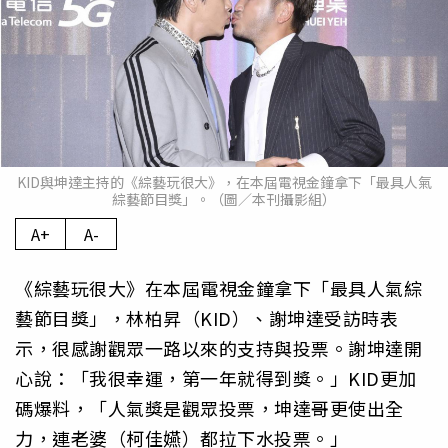
KID與坤達主持的《綜藝玩很大》，在本屆電視金鐘拿下「最具人氣
綜藝節目獎」。（圖／本刊攝影組）
A+
A-
《綜藝玩很大》在本屆電視金鐘拿下「最具人氣綜
藝節目獎」，林柏昇（KID）、謝坤達受訪時表
示，很感謝觀眾一路以來的支持與投票。謝坤達開
心說：「我很幸運，第一年就得到獎。」KID更加
碼爆料，「人氣獎是觀眾投票，坤達哥更使出全
力，連老婆（柯佳嬿）都拉下水投票。」