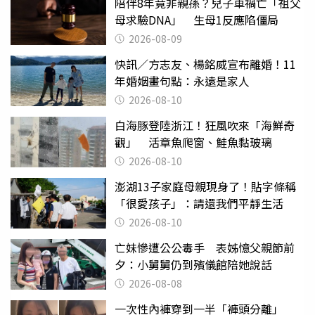
陪伴8年竟非親孫？兒子車禍亡「祖父
母求驗DNA」 生母1反應陷僵局
2026-08-09
快訊／方志友、楊銘威宣布離婚！11
年婚姻畫句點：永遠是家人
2026-08-10
白海豚登陸浙江！狂風吹來「海鮮奇
觀」 活章魚爬窗、鮭魚黏玻璃
2026-08-10
澎湖13子家庭母親現身了！貼字條稱
「很愛孩子」：請還我們平靜生活
2026-08-10
亡妹慘遭公公毒手 表姊憶父親節前
夕：小舅舅仍到殯儀館陪她說話
2026-08-08
一次性內褲穿到一半「褲頭分離」