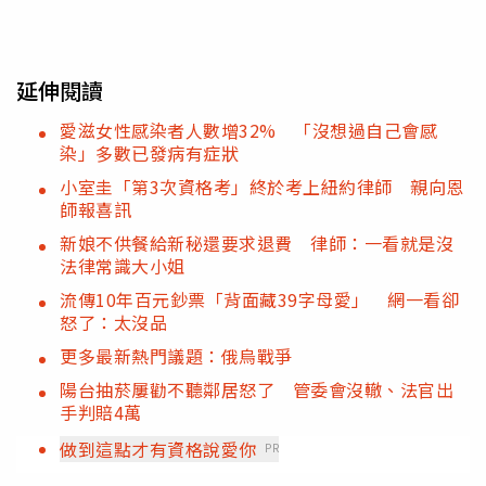
延伸閱讀
愛滋女性感染者人數增32% 「沒想過自己會感
染」多數已發病有症狀
小室圭「第3次資格考」終於考上紐約律師 親向恩
師報喜訊
新娘不供餐給新秘還要求退費 律師：一看就是沒
法律常識大小姐
流傳10年百元鈔票「背面藏39字母愛」 網一看卻
怒了：太沒品
更多最新熱門議題：俄烏戰爭
陽台抽菸屢勸不聽鄰居怒了 管委會沒轍、法官出
手判賠4萬
做到這點才有資格說愛你
PR