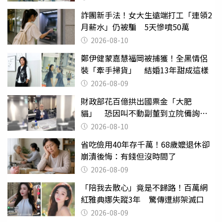
詐團新手法！女大生遠端打工「連領2
月薪水」仍被騙 5天慘噴50萬
2026-08-10
鄭伊健蒙嘉慧福岡被捕獲！全黑情侶
裝「牽手掃貨」 結婚13年甜成這樣
2026-08-09
財政部花百億拱出國票金「大肥
貓」 恐因叫不動副董到立院備詢惹
議
2026-08-10
省吃儉用40年存千萬！68歲嬤退休卻
崩潰後悔：有錢但沒時間了
2026-08-09
「陪我去散心」竟是不歸路！百萬網
紅雅典娜失蹤3年 驚傳遭綁架滅口
2026-08-09