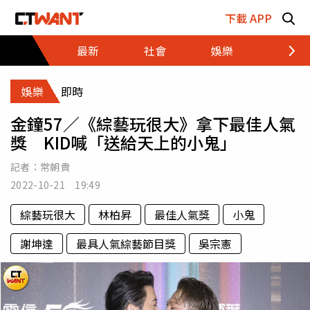
跳至主要內容區塊
下載 APP
最新
社會
娛樂
財經
娛樂
即時
金鐘57／《綜藝玩很大》拿下最佳人氣
獎 KID喊「送給天上的小鬼」
記者：
常朝貴
2022-10-21 19:49
綜藝玩很大
林柏昇
最佳人氣獎
小鬼
謝坤達
最具人氣綜藝節目獎
吳宗憲