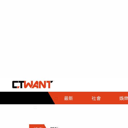
社會首頁
娛樂首頁
財經首頁
政
:::
最新
社會
娛
時事
即時
熱線
:::
直擊
大條
人物
調查
專題
３Ｃ