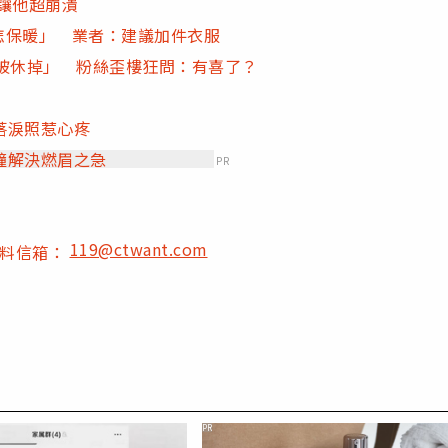
讓他超崩潰
天怎保暖」 業者：建議加件衣服
被休掉」 粉絲歪樓狂問：有喜了？
落淚照惹心疼
鐘解決燃眉之急
PR
119@ctwant.com
爆料信箱：
PR