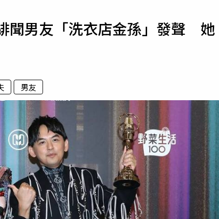
寵物
哭…緋聞男友「洗衣店金孫」發聲 她
運勢
運動
梅酒
夫
男友