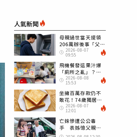
人氣新聞
母親過世當天提領
206萬辦後事「父子
2026-08-07
遭判刑」 律師：
09:55
搶錢先下手是罪
飛機餐發這果汁爆
「廁所之亂」？乘
2026-08-08
客崩潰：差點丟大
15:53
臉 醫揭3類人別亂
喝
坐擁百萬存款仍不
敢花！74歲獨居翁
2026-08-07
「1餐只吃1片吐
12:01
司」 半年後暴瘦
嚇壞女兒
亡妹慘遭公公毒
手 表姊憶父親節
前夕：小舅舅仍到
2026-08-08 12:30