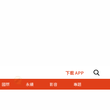
下載 APP
國際
永續
影音
專題