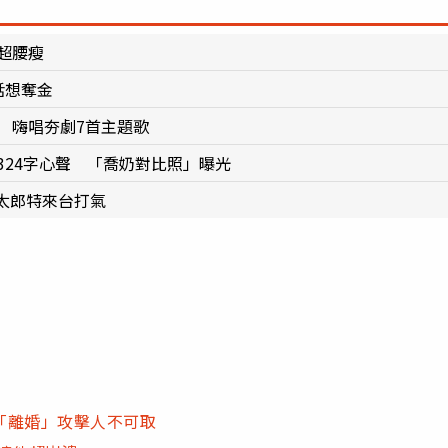
超腰瘦
話想奪金
 嗨唱夯劇7首主題歌
324字心聲 「喬奶對比照」曝光
太郎特來台打氣
「離婚」攻擊人不可取