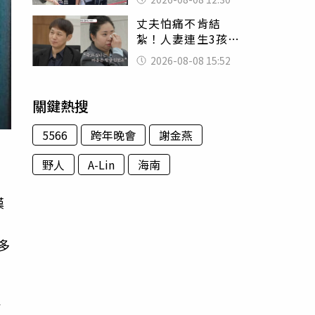
殯儀館陪她說話
丈夫怕痛不肯結
紮！人妻連生3孩
控遭家暴淚喊：真
2026-08-08 15:52
的好累
關鍵熱搜
5566
跨年晚會
謝金燕
野人
A-Lin
海南
漢
多
今