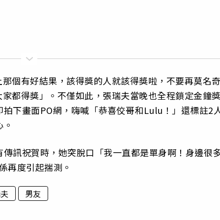
上那個有好結果，該得獎的人就該得獎啦，不要再莫名
大家都得獎」。不僅如此，張瑞夫當晚也全程鎖定金鐘
即拍下畫面PO網，嗨喊「恭喜佼哥和Lulu！」還標註2
心。
沒有傳訊祝賀時，她突脫口「我一直都是單身啊！身邊很
係再度引起揣測。
瑞夫
男友