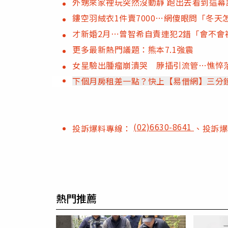
外甥來家裡玩突然沒動靜 跑出去看到這幕
鏤空羽絨衣1件賣7000…網傻眼問「冬
才新婚2月⋯曾智希自責連犯2錯「會不會
更多最新熱門議題：熊本7.1強震
女星驗出腫瘤崩潰哭 脖插引流管…憔悴
下個月房租差一點？快上【易借網】三分
(02)6630-8641
投訴爆料專線：
、投訴
熱門推薦