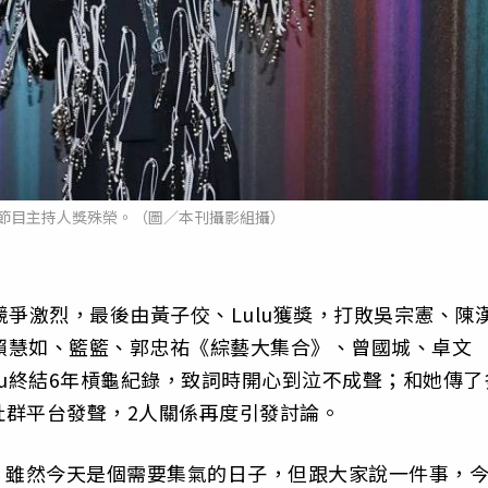
綜藝節目主持人獎殊榮。（圖／本刊攝影組攝）
競爭激烈，最後由黃子佼、Lulu獲獎，打敗吳宗憲、陳
、賴慧如、籃籃、郭忠祐《綜藝大集合》、曾國城、卓文
lu終結6年槓龜紀錄，致詞時開心到泣不成聲；和她傳了
社群平台發聲，2人關係再度引發討論。
，雖然今天是個需要集氣的日子，但跟大家說一件事，