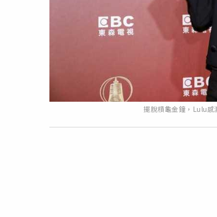
擺脫槓龜金鐘，Lulu