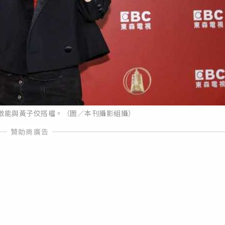
感激能與黃子佼搭檔。（圖／本刊攝影組攝）