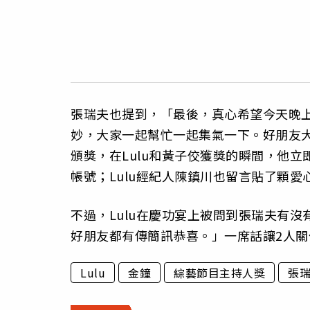
張瑞夫也提到，「最後，真心希望今天晚
妙，大家一起幫忙一起集氣一下。好朋友
頒獎，在Lulu和黃子佼獲獎的瞬間，他立
帳號；Lulu經紀人陳鎮川也留言貼了顆愛
不過，Lulu在慶功宴上被問到張瑞夫有
好朋友都有傳簡訊恭喜。」一席話讓2人關
Lulu
金鐘
綜藝節目主持人獎
張