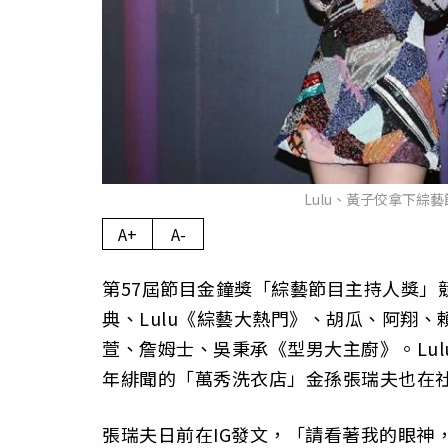
Lulu、黃子佼拿下
A+
A-
第57屆節目金鐘獎「綜藝節目主持人獎」
典、Lulu《綜藝大熱門》、胡瓜、阿翔
萱、詹姆士、吳秉承《型男大主廚》。Lu
年緋聞的「萬秀洗衣店」金孫張瑞夫也在
張瑞夫日前在IG發文，「請看著我的眼神