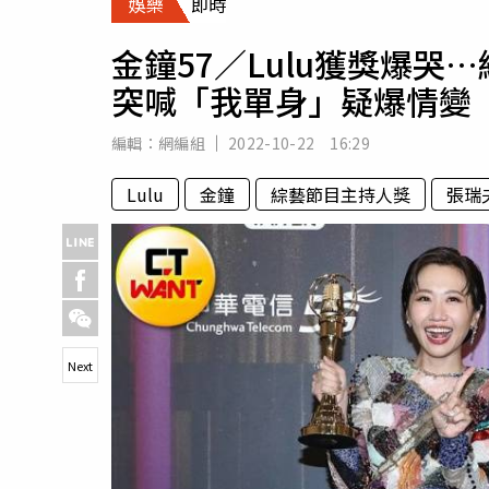
娛樂
即時
人物
汽車
金鐘57／Lulu獲獎爆
專欄
突喊「我單身」疑爆情變
房產新勢力
編輯：
網編組
2022-10-22 16:29
Lulu
金鐘
綜藝節目主持人獎
張瑞
Next