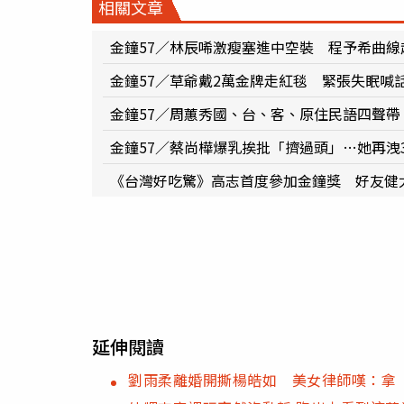
相關文章
金鐘57／林辰唏激瘦塞進中空裝 程予希曲線
金鐘57／草爺戴2萬金牌走紅毯 緊張失眠喊
金鐘57／周蕙秀國、台、客、原住民語四聲帶
金鐘57／蔡尚樺爆乳挨批「擠過頭」…她再洩
《台灣好吃驚》高志首度參加金鐘獎 好友健
延伸閱讀
劉雨柔離婚開撕楊皓如 美女律師嘆：拿