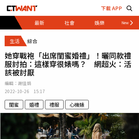
跳至主要內容區塊
下載 APP
最新
社會
娛樂
財經
生活
綜合
她穿戰袍「出席閨蜜婚禮」！曬同款禮
服討拍：這樣穿很婊嗎？ 網超火：活
該被討厭
編輯：
謝佳娟
2022-10-26 15:17
閨蜜
婚禮
禮服
心機婊