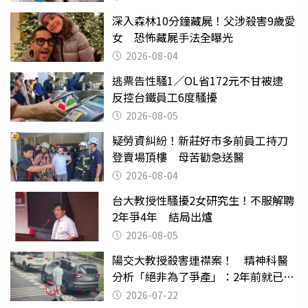
深入森林10分鐘藏屍！父涉殺害9歲愛
女 恐怖藏屍手法全曝光
2026-08-04
逃票告性騷1／OL省172元不甘被逮
反控台鐵員工6度騷擾
2026-08-05
疑勞資糾紛！新莊好市多前員工持刀
登賣場頂樓 母苦勸急送醫
2026-08-04
台大教授性騷擾2女研究生！不服解聘
2年爭4年 結局出爐
2026-08-05
陽交大教授殺害連襟案！ 精神科醫
分析「絕非為了爭產」：2年前就已言
行詭異
2026-07-22