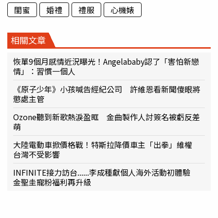
閨蜜
婚禮
禮服
心機婊
相關文章
恢單9個月感情近況曝光！Angelababy認了「害怕新戀
情」：習慣一個人
《原子少年》小孩喊告經紀公司 許維恩看新聞傻眼將
懲處主管
Ozone聽到新歌熱淚盈眶 金曲製作人討簽名被虧反差
萌
大陸電動車掀價格戰！特斯拉降價車主「出拳」維權
台灣不受影響
INFINITE接力訪台......李成種獻個人海外活動初體驗
金聖圭寵粉福利再升級