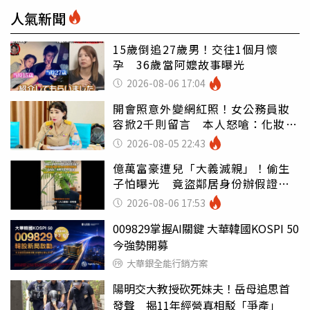
人氣新聞
15歲倒追27歲男！交往1個月懷
孕 36歲當阿嬤故事曝光
2026-08-06 17:04
開會照意外變網紅照！女公務員妝
容掀2千則留言 本人怒嗆：化妝有
錯嗎
2026-08-05 22:43
億萬富豪遭兒「大義滅親」！偷生
子怕曝光 竟盜鄰居身份辦假證落
戶
2026-08-06 17:53
009829掌握AI關鍵 大華韓國KOSPI 50
今強勢開募
大華銀全能行銷方案
陽明交大教授砍死妹夫！岳母追思首
發聲 揭11年經營真相駁「爭產」