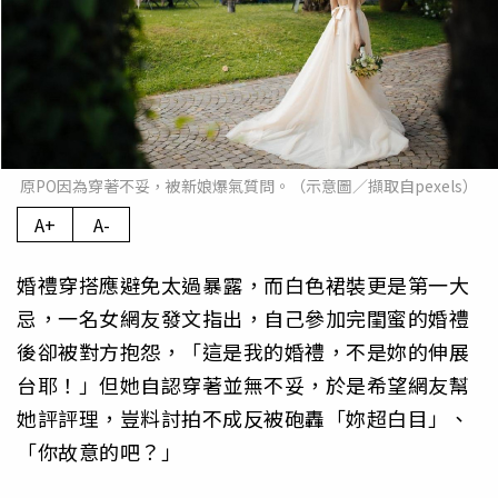
原PO因為穿著不妥，被新娘爆氣質問。（示意圖／擷取自pexels）
A+
A-
婚禮穿搭應避免太過暴露，而白色裙裝更是第一大
忌，一名女網友發文指出，自己參加完閨蜜的婚禮
後卻被對方抱怨，「這是我的婚禮，不是妳的伸展
台耶！」但她自認穿著並無不妥，於是希望網友幫
她評評理，豈料討拍不成反被砲轟「妳超白目」、
「你故意的吧？」