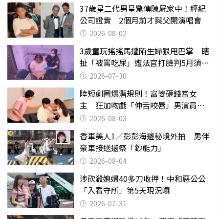
37歲星二代男星驚傳陳屍家中！經紀
公司證實 2個月前才與父開演唱會
2026-08-02
3歲童玩搖搖馬遭陌生婦狠甩巴掌 瞎
扯「被罵吃屎」遭法官打臉判5月須入
監
2026-07-30
陸短劇圈爆潛規則！富婆砸錢當女
主 狂加吻戲「伸舌咬唇」男演員崩
潰
2026-08-03
香車美人1／彭彭海邊秘境外拍 男伴
豪車接送還祭「鈔能力」
2026-08-04
涉砍殺媳婦40多刀收押！中和惡公公
「入看守所」第5天現況曝
2026-07-31