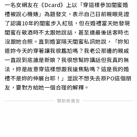
一名女網友在《Dcard》上以「穿這樣參加閨蜜婚
禮被說心機婊」為題發文，表示自己日前親眼見證
了認識10年的閨蜜步入紅毯，但在婚禮當天她發現
閨蜜在敬酒時不太跟她說話，甚至連最後送客時也
沒跟她合照。直到婚宴隔天閨蜜私訊她說，「妳知
道妳今天的穿著讓我很尷尬嗎？我老公那邊的親戚
一直說到底誰是新娘？我很想幫妳講話但我真的無
法，妳是故意穿這樣想跟我搶焦點嗎？這是我的婚
禮不是妳的伸展台耶！」並說不想失去原PO這個朋
友，要對方給她一個合理的解釋。