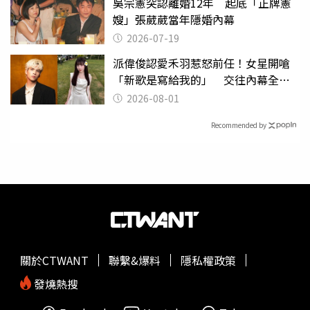
吳宗憲突認離婚12年 起底「正牌憲
嫂」張葳葳當年隱婚內幕
2026-07-19
派偉俊認愛禾羽惹怒前任！女星開嗆
「新歌是寫給我的」 交往內幕全說
了
2026-08-01
Recommended by
關於CTWANT
聯繫&爆料
隱私權政策
發燒熱搜