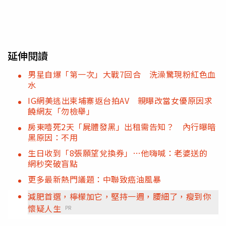
延伸閱讀
男星自爆「第一次」大戰7回合 洗澡驚現粉紅色血
水
IG網美逃出柬埔寨返台拍AV 親曝改當女優原因求
饒網友「勿檢舉」
房東噎死2天「屍體發黑」出租需告知？ 內行曝暗
黑原因：不用
生日收到「8張願望兌換券」…他嗨喊：老婆送的
網秒突破盲點
更多最新熱門議題：中聯致癌油風暴
減肥首選，檸檬加它，堅持一週，腰細了，瘦到你
懷疑人生
PR