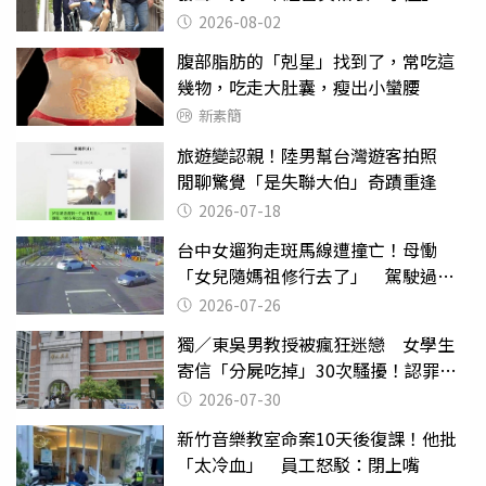
2026-08-02
腹部脂肪的「剋星」找到了，常吃這
幾物，吃走大肚囊，瘦出小蠻腰
新素簡
旅遊變認親！陸男幫台灣遊客拍照
閒聊驚覺「是失聯大伯」奇蹟重逢
2026-07-18
台中女遛狗走斑馬線遭撞亡！母慟
「女兒隨媽祖修行去了」 駕駛過失
致死判9月
2026-07-26
獨／東吳男教授被瘋狂迷戀 女學生
寄信「分屍吃掉」30次騷擾！認罪免
關
2026-07-30
新竹音樂教室命案10天後復課！他批
「太冷血」 員工怒駁：閉上嘴