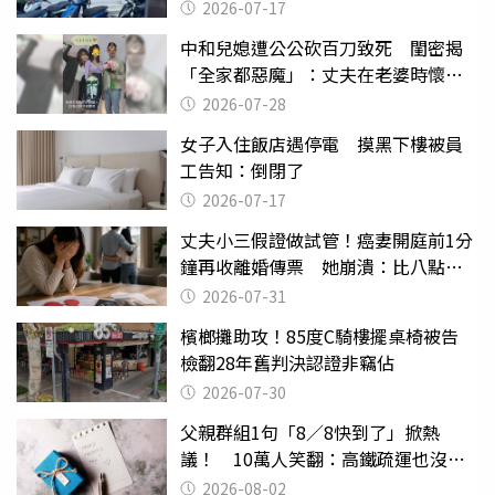
2026-07-17
中和兒媳遭公公砍百刀致死 閨密揭
「全家都惡魔」：丈夫在老婆時懷孕
摔東西
2026-07-28
女子入住飯店遇停電 摸黑下樓被員
工告知：倒閉了
2026-07-17
丈夫小三假證做試管！癌妻開庭前1分
鐘再收離婚傳票 她崩潰：比八點檔
還扯
2026-07-31
檳榔攤助攻！85度C騎樓擺桌椅被告
檢翻28年舊判決認證非竊佔
2026-07-30
父親群組1句「8／8快到了」掀熱
議！ 10萬人笑翻：高鐵疏運也沒列
父親節
2026-08-02