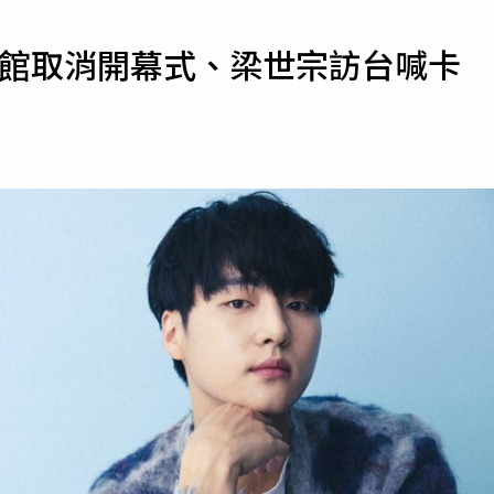
寵物
國館取消開幕式、梁世宗訪台喊卡
運勢
運動
梅酒