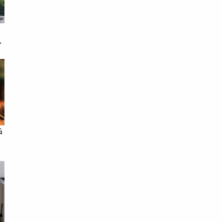
戀
次
戶