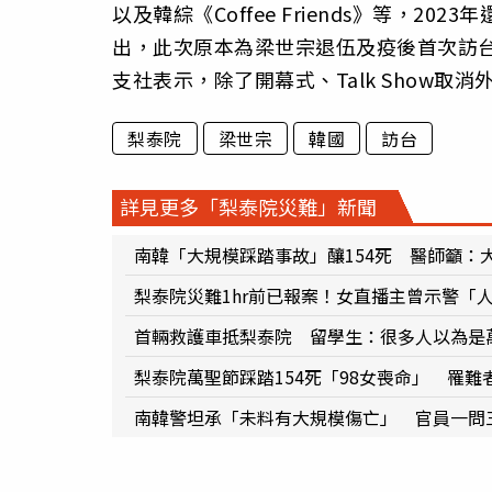
以及韓綜《Coffee Friends》等，20
出，此次原本為梁世宗退伍及疫後首次訪
支社表示，除了開幕式、Talk Show取
梨泰院
梁世宗
韓國
訪台
詳見更多「梨泰院災難」新聞
南韓「大規模踩踏事故」釀154死 醫師籲：
梨泰院災難1hr前已報案！女直播主曾示警「
首輛救護車抵梨泰院 留學生：很多人以為是萬
梨泰院萬聖節踩踏154死「98女喪命」 罹難
南韓警坦承「未料有大規模傷亡」 官員一問