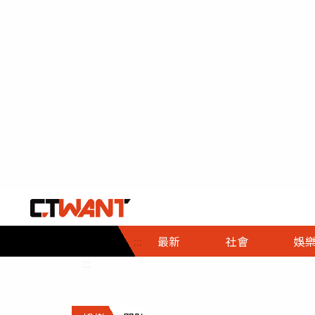
社會首頁
娛樂首頁
財經首頁
政
:::
最新
社會
娛
時事
即時
熱線
:::
直擊
大條
人物
調查
專題
３Ｃ