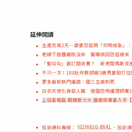
延伸閱讀
生產完第2天…婆婆狂追問「何時結紮」
老婦下肢腫痛險沒命 醫曝病因恐這樣來
「藍勾勾」要訂閱收費？ 新老闆馬斯克
不只一次！18X壯年教師被5歲男童毆打
更多最新熱門議題：國三生被刺死
白衣天使化身殺人魔 德國恐怖護理師奪3
上班看電腦 眼睛壓力大 護眼保單要入手
(02)6630-8641
投訴爆料專線：
、投訴