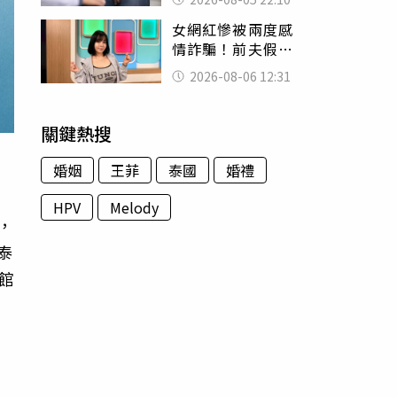
別再誤會
女網紅慘被兩度感
情詐騙！前夫假割
頸詐光200萬再遇假
2026-08-06 12:31
富商「養套殺2000
萬」
關鍵熱搜
婚姻
王菲
泰國
婚禮
HPV
Melody
，
泰
館
、