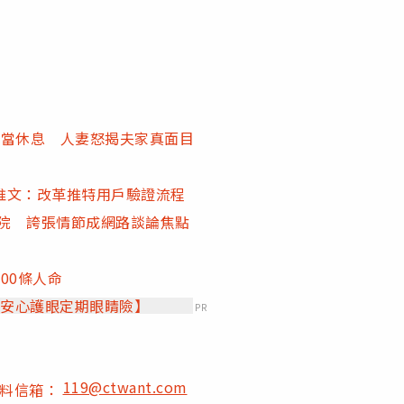
：當休息 人妻怒揭夫家真面目
推文：改革推特用戶驗證流程
住院 誇張情節成網路談論焦點
00條人命
【安心護眼定期眼睛險】
PR
119@ctwant.com
爆料信箱：