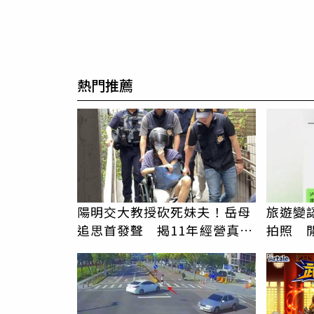
熱門推薦
陽明交大教授砍死妹夫！岳母
旅遊變
追思首發聲 揭11年經營真相
拍照 
駁「爭產」
伯」奇
PR