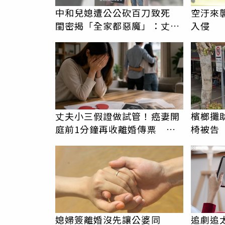
中和兒媳遭公公砍百刀致死
空汙來
閨密揭「全家都惡魔」：丈夫
入侵
在老婆時懷孕摔東西
丈夫小三假證做試管！癌妻開
檳榔攤
庭前1分鐘再收離婚傳票 她
椅被告
崩潰：比八點檔還扯
非竊佔
PR
媳婦簽離婚沒先讓公婆同
追劇追