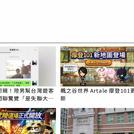
PR
認親！陸男幫台灣遊客
楓之谷世界 Artale 摩登101
閒聊驚覺「是失聯大
新
蹟重逢