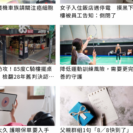
襲機車族請關注癌細胞
女子入住飯店遇停電 摸黑
樓被員工告知：倒閉了
PR
助攻！85度C騎樓擺桌
降低運動訓練風險，需要更
 檢翻28年舊判決認證
善的守護
太久 護眼保單要入手
父親群組1句「8／8快到了」