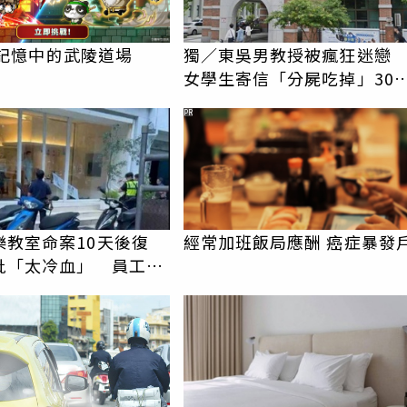
le 記憶中的武陵道場
獨／東吳男教授被瘋狂迷
女學生寄信「分屍吃掉」30
騷擾！認罪免關
PR
樂教室命案10天後復
經常加班飯局應酬 癌症暴發
批「太冷血」 員工怒
上嘴