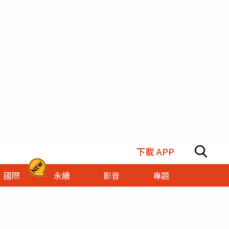
下載 APP
國際
永續
影音
專題