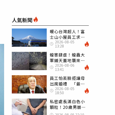
人氣新聞
暖心台灣超人！富
士山小屋員工求助
2026-08-05
「想活下去」 山
13:28
友狂背物資上山：
台灣真的是寶島
蝗害肆虐！蝗蟲大
軍鋪天蓋地襲來宛
2026-08-06
如末日 網驚：聖
13:41
經十災
員工怕丟臉拒讓母
出席婚禮 「最愛
2026-08-05
發錢老闆」震怒開
18:50
除：我看不起你
私密處長滿白色小
顆粒！20歲男崩潰
求診 醫曝5大真相
2026-08-05 22:10