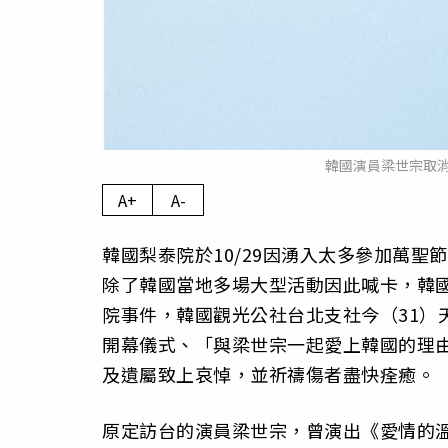
韓國演員梁世宗取
A+
A-
韓國梨泰院於10/29因湧入太多參加萬
除了韓國當地多場大型活動因此喊卡，韓國
院事件，韓國觀光公社台北支社今（31）天
開幕儀式、「與梁世宗一起愛上韓國的理由」
及遺屬致上哀悼，並祈禱傷者盡快痊癒。
原定訪台的演員梁世宗，曾演出《愛情的