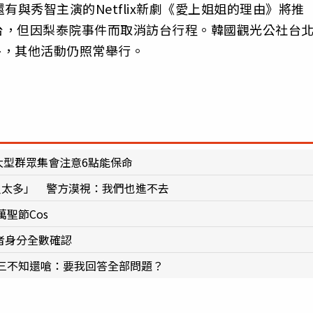
23年還有與秀智主演的Netflix新劇《愛上姐姐的理由》將推
台，但因梨泰院事件而取消訪台行程。韓國觀光公社台
消外，其他活動仍照常舉行。
大型群眾集會注意6點能保命
人太多」 警方漠視：我們也進不去
聖節Cos
者身分全數確認
三不知還嗆：要我回答全部問題？