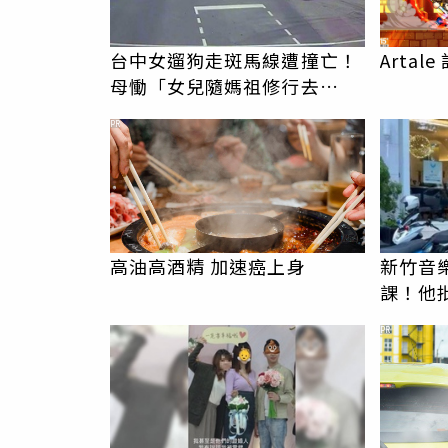
台中女遛狗走斑馬線遭撞亡！
Arta
母慟「女兒隨媽祖修行去
了」 駕駛過失致死判9月
PR
高油高酒精 加速癌上身
新竹音
課！他
駁：閉
PR