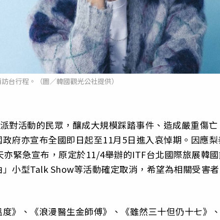
消訪台行程。（圖／韓國觀光公社提供）
聖節派對活動的民眾，釀成大規模踩踏事件、造成嚴重傷亡
政府亦宣布全國即日起至11月5日進入哀悼期。因應梨
亦緊急宣布，原定於11/4舉辦的ITF台北國際旅展韓國
小型Talk Show等活動確定取消，希望為相關受害者
溫度》、《浪漫醫生金師傅》、《雖然三十但仍十七》