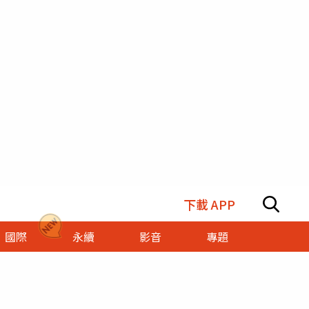
下載 APP
國際
永續
影音
專題