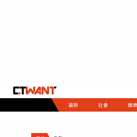
社會首頁
娛樂首頁
財經首頁
政
:::
最新
社會
娛
時事
即時
熱線
:::
直擊
大條
人物
調查
專題
３Ｃ