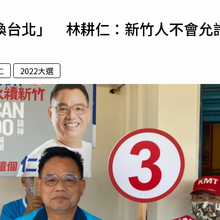
寵物
換台北」 林耕仁：新竹人不會允
運勢
運動
梅酒
仁
2022大選