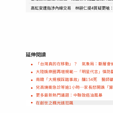
高虹安遭指涉內線交易 林耕仁提4質疑更嗆
延伸閱讀
「台灣真的在移動」？ 氣象局：斷層會
大陸娛樂圈再增規範…「明星代言」慎防
南韓「大規模踩踏事故」釀154死 醫師
兒高燒衝急診等逾1小時…家長怒開譙「
更多最新熱門議題：中聯致癌油風暴
在創世之楓光速狂飆