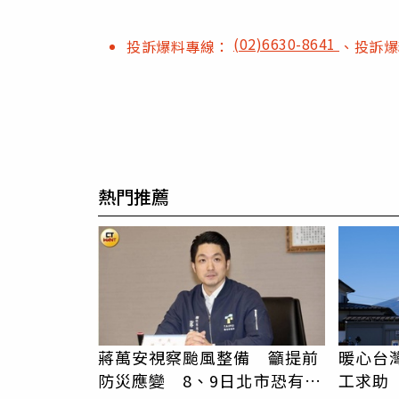
(02)6630-8641
投訴爆料專線：
、投訴
熱門推薦
蔣萬安視察颱風整備 籲提前
暖心台
防災應變 8、9日北市恐有豪
工求助