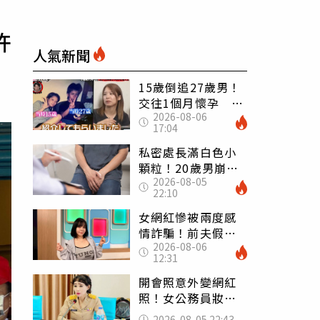
許
人氣新聞
15歲倒追27歲男！
交往1個月懷孕 36
2026-08-06
歲當阿嬤故事曝光
17:04
私密處長滿白色小
顆粒！20歲男崩潰
2026-08-05
求診 醫曝5大真相
22:10
別再誤會
女網紅慘被兩度感
情詐騙！前夫假割
2026-08-06
頸詐光200萬再遇假
12:31
富商「養套殺2000
萬」
開會照意外變網紅
照！女公務員妝容
掀2千則留言 本人
2026-08-05 22:43