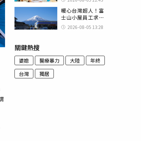
怒嗆：化妝有錯嗎
暖心台灣超人！富
士山小屋員工求助
「想活下去」 山
2026-08-05 13:28
友狂背物資上山：
台灣真的是寶島
關鍵熱搜
婆媳
醫療暴力
大陸
年終
台灣
獨居
曝
耕
謂
他
民