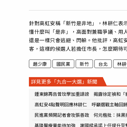
針對高虹安稱「新竹是非地」，林耕仁表
懂什麼叫「是非」，高面對兼職爭議、用
還是一樣只會逃避、閃躲。他批評，高虹
客，這樣的候選人若擔任市長，怎麼期待
趙少康
國民黨
新竹
台北
林耕
詳見更多「九合一大選」新聞
鍾東錦再告曾玟學加重誹謗 揭露徐定禎和「
高虹安4點聲明回應林耕仁 呼籲選戰主軸回
民進黨頻開記者會攻張善政 何元楷批：抹黑
基隆醫療量能待加強 謝國樑承諾上任提升至