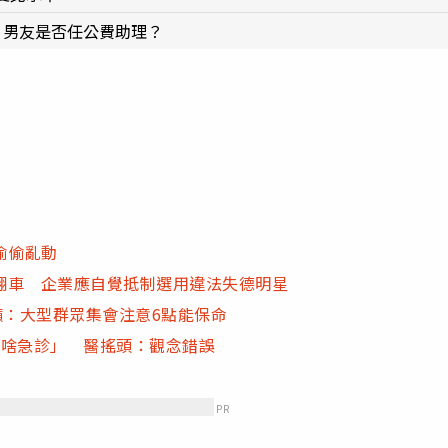
：男友是否任公費助理？
偷偷亂動
翻車 企業應自覺抵制選用違法失德明星
籲：大型群眾集會注意6點能保命
算啥急診」 醫搖頭：觀念錯誤
PR