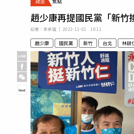
政治
焦點
人物
汽車
趙少康再提國民黨「新竹
專欄
房產新勢力
記者：
李承值
2022-11-01 10:11
趙少康
國民黨
新竹
台北
林耕
Next