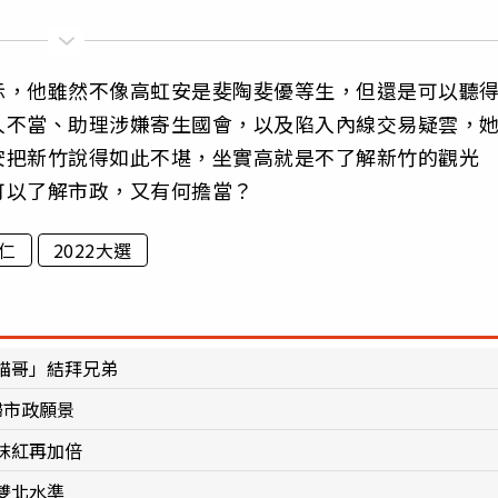
示，他雖然不像高虹安是斐陶斐優等生，但還是可以聽
人不當、助理涉嫌寄生國會，以及陷入內線交易疑雲，
安把新竹說得如此不堪，坐實高就是不了解新竹的觀光
可以了解市政，又有何擔當？
仁
2022大選
貓哥」結拜兄弟
歸市政願景
抹紅再加倍
雙北水準