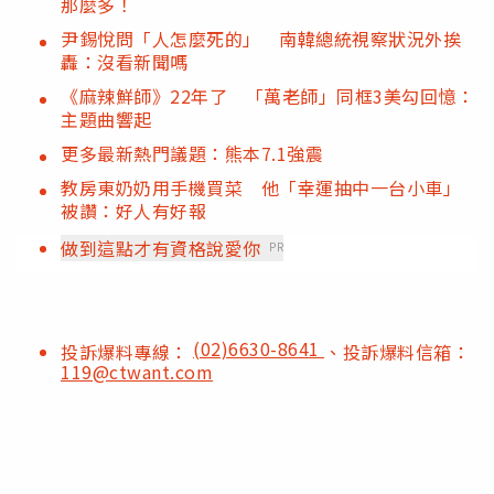
那麼多！
尹錫悅問「人怎麼死的」 南韓總統視察狀況外挨
轟：沒看新聞嗎
《麻辣鮮師》22年了 「萬老師」同框3美勾回憶：
主題曲響起
更多最新熱門議題：熊本7.1強震
教房東奶奶用手機買菜 他「幸運抽中一台小車」
被讚：好人有好報
做到這點才有資格說愛你
PR
(02)6630-8641
投訴爆料專線：
、投訴爆料信箱：
119@ctwant.com