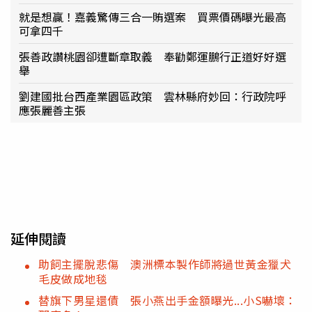
就是想贏！嘉義驚傳三合一賄選案 買票價碼曝光最高
可拿四千
張善政讚桃園卻遭斷章取義 奉勸鄭運鵬行正道好好選
舉
劉建國批台西產業園區政策 雲林縣府妙回：行政院呼
應張麗善主張
延伸閱讀
助飼主擺脫悲傷 澳洲標本製作師將過世黃金獵犬
毛皮做成地毯
替旗下男星還債 張小燕出手金額曝光...小S嚇壞：