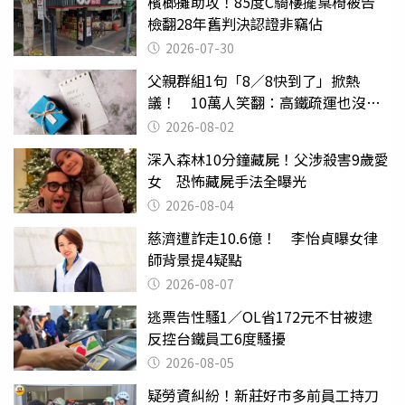
檳榔攤助攻！85度C騎樓擺桌椅被告
檢翻28年舊判決認證非竊佔
2026-07-30
父親群組1句「8／8快到了」掀熱
議！ 10萬人笑翻：高鐵疏運也沒列
父親節
2026-08-02
深入森林10分鐘藏屍！父涉殺害9歲愛
女 恐怖藏屍手法全曝光
2026-08-04
慈濟遭詐走10.6億！ 李怡貞曝女律
師背景提4疑點
2026-08-07
逃票告性騷1／OL省172元不甘被逮
反控台鐵員工6度騷擾
2026-08-05
疑勞資糾紛！新莊好市多前員工持刀