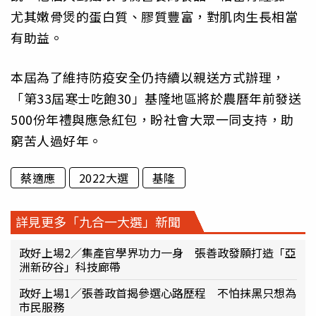
尤其嫩骨煲的蛋白質、膠質豐富，對肌肉生長相當
有助益。
本屆為了維持防疫安全仍持續以親送方式辦理，
「第33屆寒士吃飽30」基隆地區將於農曆年前發送
500份年禮與應急紅包，盼社會大眾一同支持，助
窮苦人過好年。
蔡適應
2022大選
基隆
詳見更多「九合一大選」新聞
政好上場2／集產官學界功力一身 張善政發願打造「亞
洲新矽谷」科技廊帶
政好上場1／張善政首揭參選心路歷程 不怕抹黑只想為
市民服務