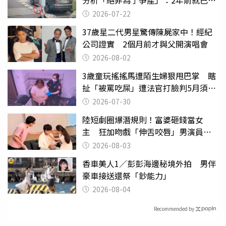
分析「絕非為了爭產」：2年前就已言
行詭異
2026-07-22
37歲星二代男星驚傳陳屍家中！經紀
公司證實 2個月前才與父開演唱會
2026-08-02
3歲童玩搖搖馬遭陌生婦狠甩巴掌 瞎
扯「被罵吃屎」遭法官打臉判5月須入
監
2026-07-30
陸短劇圈爆潛規則！富婆砸錢當女
主 狂加吻戲「伸舌咬唇」男演員崩
潰
2026-08-03
香車美人1／彭彭海邊秘境外拍 男伴
豪車接送還祭「鈔能力」
2026-08-04
Recommended by