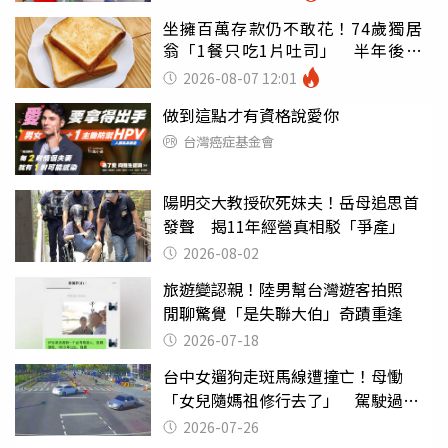
坐擁百萬存款仍不敢花！74歲獨居
翁「1餐只吃1片吐司」 半年後暴
瘦嚇壞女兒
2026-08-07 12:01
做到這點才有資格說愛你
台灣癌症基金會
陽明交大教授砍死妹夫！岳母追思首
發聲 揭11年經營真相駁「爭產」
2026-08-02
旅遊變認親！陸男幫台灣遊客拍照
閒聊驚覺「是失聯大伯」奇蹟重逢
2026-07-18
台中女遛狗走斑馬線遭撞亡！母慟
「女兒隨媽祖修行去了」 駕駛過失
致死判9月
2026-07-26