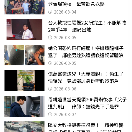
登賣場頂樓 母苦勸急送醫
2026-08-04
台大教授性騷擾2女研究生！不服解聘
2年爭4年 結局出爐
2026-08-05
她公開恐怖飛行經歷！搭機睡醒褲子
濕了 鄰座男趁熟睡猥褻還疑留體液
2026-08-05
億萬富豪遭兒「大義滅親」！偷生子
怕曝光 竟盜鄰居身份辦假證落戶
2026-08-06
母親過世當天提領206萬辦後事「父子
遭判刑」 律師：搶錢先下手是罪
2026-08-07
陽交大教授殺害連襟案！ 精神科醫