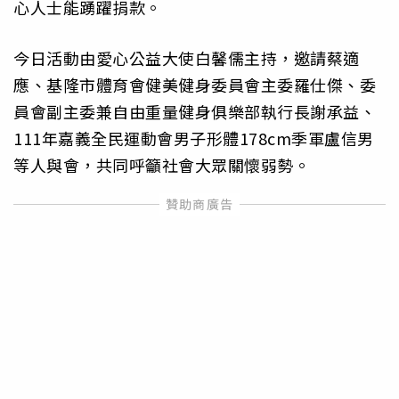
心人士能踴躍捐款。
今日活動由愛心公益大使白馨儒主持，邀請蔡適
應、基隆市體育會健美健身委員會主委羅仕傑、委
員會副主委兼自由重量健身俱樂部執行長謝承益、
111年嘉義全民運動會男子形體178cm季軍盧信男
等人與會，共同呼籲社會大眾關懷弱勢。