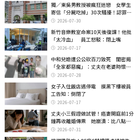
獨／東吳男教授被瘋狂迷戀 女學生
寄信「分屍吃掉」30次騷擾！認罪免
關
2026-07-30
新竹音樂教室命案10天後復課！他批
「太冷血」 員工怒駁：閉上嘴
2026-07-17
中和兒媳遭公公砍百刀致死 閨密揭
「全家都惡魔」：丈夫在老婆時懷孕
摔東西
2026-07-28
女子入住飯店遇停電 摸黑下樓被員
工告知：倒閉了
2026-07-17
丈夫小三假證做試管！癌妻開庭前1分
鐘再收離婚傳票 她崩潰：比八點檔
還扯
2026-07-31