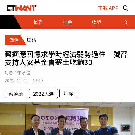
跳至主要內容區塊
下載 APP
最新
社會
娛樂
財經
政治
焦點
蔡適應回憶求學時經濟弱勢過往 號召
支持人安基金會寒士吃飽30
記者：
李承值
2022-11-01 18:18
蔡適應
2022大選
基隆