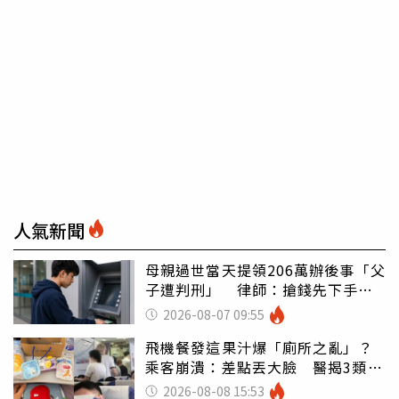
人氣新聞
母親過世當天提領206萬辦後事「父
子遭判刑」 律師：搶錢先下手是
罪
2026-08-07 09:55
飛機餐發這果汁爆「廁所之亂」？
乘客崩潰：差點丟大臉 醫揭3類人
別亂喝
2026-08-08 15:53