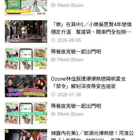
Pikmin Bloom
「樂」在其中1／小樂吳思賢4年戀情
穩定升溫 幫提袋、開車門全包辦閃
瞎眾人
2026-08-05
帶著皮克敏一起出門吧
Pikmin Bloom
Ozone林佳辰遭爆爆熱戀陽帆愛女
「禁令」解封深夜帶安吉返家
2026-07-28
帶著皮克敏一起出門吧
Pikmin Bloom
辣露內在美1／郭源元爆熱戀！河濱公