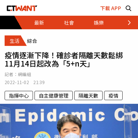
跳至主要內容區塊
下載 APP
最新
社會
娛樂
財經
生活
綜合
疫情逐漸下降！確診者隔離天數鬆綁
11月14日起改為「5+n天」
記者：
網編組
2022-11-02 21:39
指揮中心
自主健康管理
隔離天數
疫情