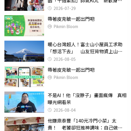
園「十指緊扣」帥氣KOL 新歡身份
曝光
2026-07-29
帶著皮克敏一起出門吧
Pikmin Bloom
暖心台灣超人！富士山小屋員工求助
「想活下去」 山友狂背物資上山：
台灣真的是寶島
2026-08-05
帶著皮克敏一起出門吧
Pikmin Bloom
不是AI！他「沒脖子」畫面瘋傳 真相
曝光網看呆
2026-08-04
他嫌鼎泰豐「140元冷門小菜」太
貴！ 老饕卻狂推神調味：自己做不