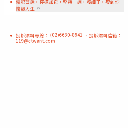
減肥首選，檸檬加它，堅持一週，腰細了，瘦到你
懷疑人生
PR
(02)6630-8641
投訴爆料專線：
、投訴爆料信箱：
119@ctwant.com