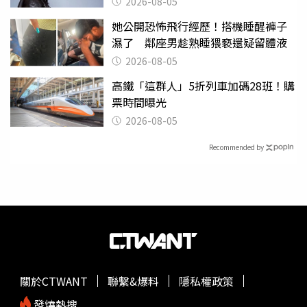
2026-08-05
她公開恐怖飛行經歷！搭機睡醒褲子
濕了 鄰座男趁熟睡猥褻還疑留體液
2026-08-05
高鐵「這群人」5折列車加碼28班！購
票時間曝光
2026-08-05
Recommended by
關於CTWANT
聯繫&爆料
隱私權政策
發燒熱搜