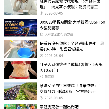
駐英代表處徵行政助理「5大條件出
爐」 網見薪水傻眼：乾脆找志工
2026-08-05
009829掌握AI關鍵 大華韓國KOSPI 50
今強勢開募
大華銀全能行銷方案
快看有沒有你家！全台9縣市停水 最
長10小時、影響區域曝光
2026-08-04
肚子大到像懷孕？戒掉1習慣，5天甩
肉10公斤！
新素簡
環法女子自行車賽爆「胸罩作弊」！
空氣阻力可降3.6％ 官方急出手
2026-08-05
帶著皮克敏一起出門吧