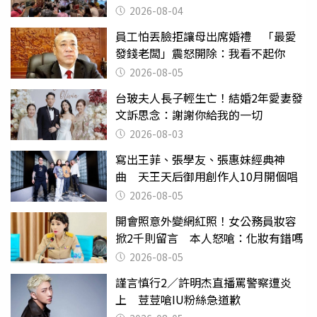
出來
2026-08-04
員工怕丟臉拒讓母出席婚禮 「最愛
發錢老闆」震怒開除：我看不起你
2026-08-05
台玻夫人長子輕生亡！結婚2年愛妻發
文訴思念：謝謝你給我的一切
2026-08-03
寫出王菲、張學友、張惠妹經典神
曲 天王天后御用創作人10月開個唱
2026-08-05
開會照意外變網紅照！女公務員妝容
掀2千則留言 本人怒嗆：化妝有錯嗎
2026-08-05
謹言慎行2／許明杰直播罵警察遭炎
上 荳荳嗆IU粉絲急道歉