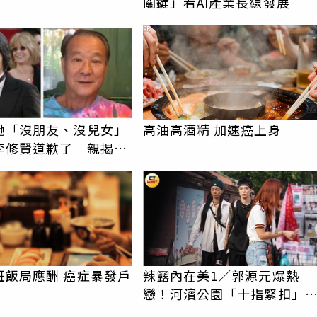
關鍵」看AI產業長線發展
PR
馳「沒朋友、沒兒女」
高油高酒精 加速癌上身
李修賢道歉了 親揭30
真相
班飯局應酬 癌症暴發戶
辣露內在美1／郭源元爆熱
戀！河濱公園「十指緊扣」
氣KOL 新歡身份曝光