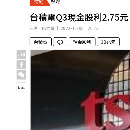
財經
熱線
人物
汽車
台積電Q3現金股利2.75
專欄
房產新勢力
記者：
陳柔蓁
2022-11-08 20:22
台積電
Q3
現金股利
10兆元
Next