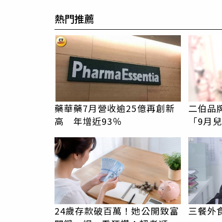
熱門推薦
藥華藥7月營收逾25億再創新
二伯品
高 年增近93％
「9月
嗎？北
PR
24歲存款破百萬！她公開致富
三餐外