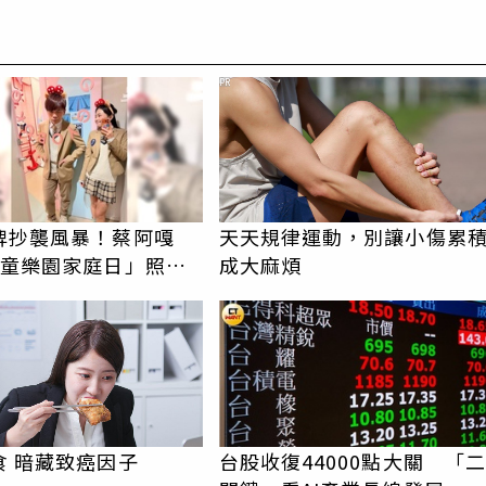
PR
牌抄襲風暴！蔡阿嘎
天天規律運動，別讓小傷累
兒童樂園家庭日」照辦
成大麻煩
捷鬆口了
食 暗藏致癌因子
台股收復44000點大關 「二