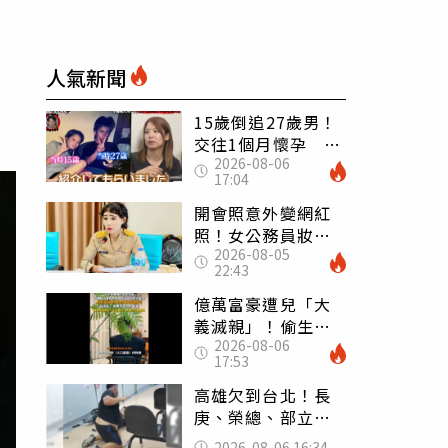
人氣新聞
15歲倒追27歲男！
交往1個月懷孕 36
2026-08-06
歲當阿嬤故事曝光
17:04
開會照意外變網紅
照！女公務員妝容
2026-08-05
掀2千則留言 本人
22:43
怒嗆：化妝有錯嗎
億萬富豪遭兒「大
義滅親」！偷生子
2026-08-06
怕曝光 竟盜鄰居
17:53
身份辦假證落戶
高雄欠到台北！長
庚、榮總、部立醫
院都受害 「醫療
2026-08-06 16:34