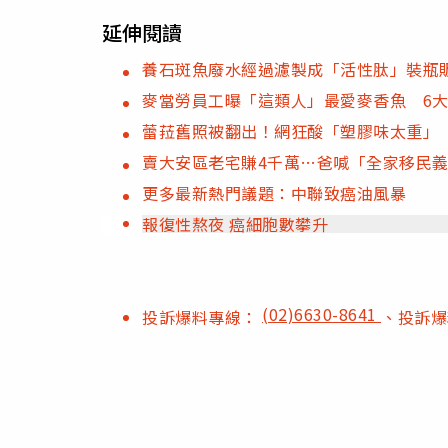
延伸閱讀
養石斑魚廢水經過濾製成「活性肽」裝瓶
麥當勞員工曝「這類人」最愛麥香魚 6
蕾菈舊照被翻出！網狂酸「塑膠味太重」
賣大安區老宅賺4千萬…爸喊「全家移民
更多最新熱門議題：中聯致癌油風暴
報復性熬夜 癌細胞數攀升
(02)6630-8641
投訴爆料專線：
、投訴