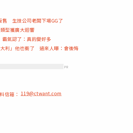
販售 生技公司老闆下場GG了
大類型獲廣大迴響
 霸氣認了：真的變好多
義大利」他也衝了 過來人曝：會後悔
PR
119@ctwant.com
爆料信箱：