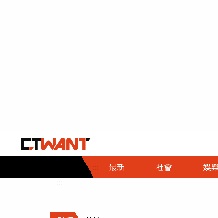
社會首頁
娛樂首頁
財經首頁
政
:::
最新
社會
娛
時事
即時
熱線
:::
直擊
大條
人物
調查
專題
３Ｃ