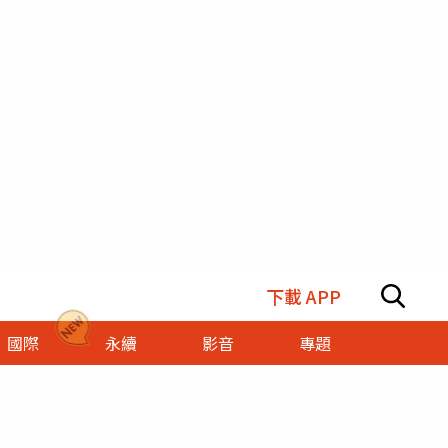
下載 APP
國際
永續
影音
專題