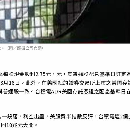
電。（圖／翻攝公司官網）
季每股現金股利2.75元，元，其普通股配息基準日訂定
23 年3月16日。此外，在美國紐約證券交易所上市之美國存
日，與普通股一致。台積電ADR美國存託憑證之配息基準日
告一段落，利空出盡，美股費半指數反彈，台積電這2個
重回10兆元大關。