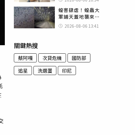
暴力男」離譜紀錄
蝗害肆虐！蝗蟲大
曝光
軍鋪天蓋地襲來宛
如末日 網驚：聖
2026-08-06 13:41
經十災
關鍵熱搜
蔡阿嘎
次貸危機
國防部
追星
洗選蛋
印尼
為
託
在
交