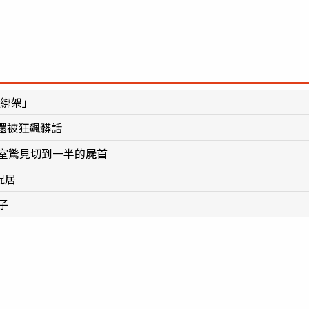
據綁架」
還被狂飆髒話
臥室驚見切到一半的屍首
混居
子