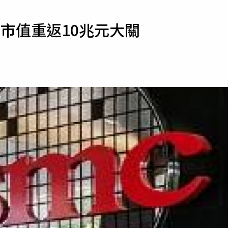
寵物
元 市值重返10兆元大關
運勢
運動
梅酒