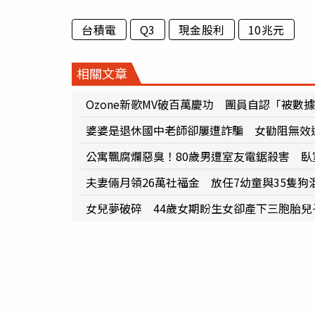
台積電
Q3
現金股利
10兆元
相關文章
Ozone新歌MV破百萬慶功 團員自認「被數
婆婆是退休國中老師卻屢遭詐騙 女勸阻無效
公寓飄腐爛惡臭！80歲男遭室友電鋸殺害 
夫妻倆月領26萬社福金 放任7幼童與35隻狗
女兒夢破碎 44歲女期盼生女卻產下三胞胎兒