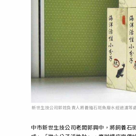
新世生技公司郭姓負責人將養殖石斑魚廢水經過濾等
中市新世生技公司老闆郭興中，將飼養石