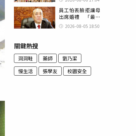
員工怕丟臉拒讓母
出席婚禮 「最愛
發錢老闆」震怒開
2026-08-05 18:50
除：我看不起你
關鍵熱搜
洞洞鞋
藥師
劉乃潔
慢生活
張學友
校園安全