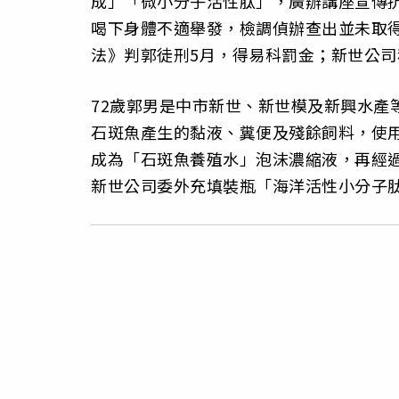
成」「微小分子活性肽」，廣辦講座宣傳抗
喝下身體不適舉發，檢調偵辦查出並未取
法》判郭徒刑5月，得易科罰金；新世公司
72歲郭男是中市新世、新世模及新興水產
石斑魚產生的黏液、糞便及殘餘飼料，使
成為「石斑魚養殖水」泡沫濃縮液，再經
新世公司委外充填裝瓶「海洋活性小分子