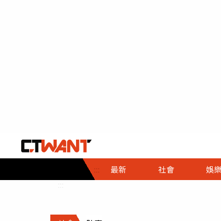
社會首頁
娛樂首頁
財經首頁
政
:::
最新
社會
娛
時事
即時
熱線
:::
直擊
大條
人物
調查
專題
３Ｃ