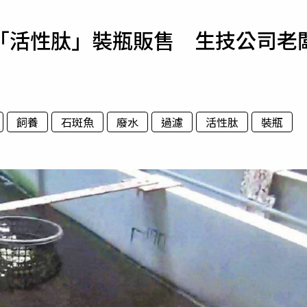
寵物
「活性肽」裝瓶販售 生技公司老
運勢
運動
梅酒
飼養
石斑魚
廢水
過濾
活性肽
裝瓶