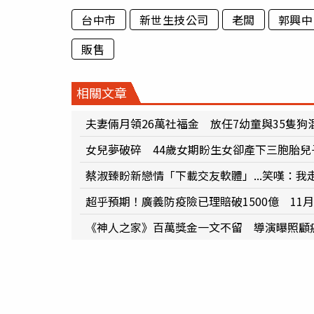
台中市
新世生技公司
老闆
郭興中
販售
相關文章
夫妻倆月領26萬社福金 放任7幼童與35隻狗
女兒夢破碎 44歲女期盼生女卻產下三胞胎兒
蔡淑臻盼新戀情「下載交友軟體」...笑嘆：我
超乎預期！廣義防疫險已理賠破1500億 11
《神人之家》百萬獎金一文不留 導演曝照顧