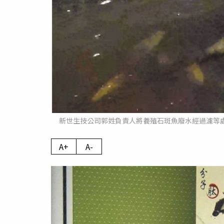
新世生技公司郭姓負責人將養殖石斑魚廢水經過濾等
A+
A-