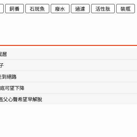
飼養
石斑魚
廢水
過濾
活性肽
裝瓶
混居
子
走到絕路
月底可望下降
癌父心聲希望早解脫