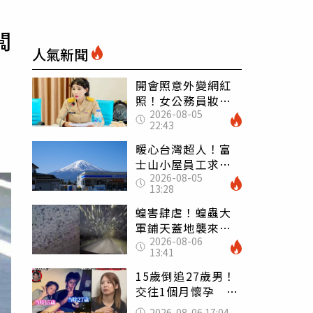
闆
人氣新聞
開會照意外變網紅
照！女公務員妝容
2026-08-05
掀2千則留言 本人
22:43
怒嗆：化妝有錯嗎
暖心台灣超人！富
士山小屋員工求助
2026-08-05
「想活下去」 山
13:28
友狂背物資上山：
台灣真的是寶島
蝗害肆虐！蝗蟲大
軍鋪天蓋地襲來宛
2026-08-06
如末日 網驚：聖
13:41
經十災
15歲倒追27歲男！
交往1個月懷孕 36
歲當阿嬤故事曝光
2026-08-06 17:04