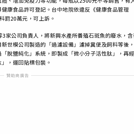
癌、增加免疫力等功能，每瓶以2500元不等銷售，有
得健康食品許可登記。台中地院依違反《健康食品管理
科罰20萬元，可上訴。
等3家公司負責人，將新興水產所養殖石斑魚的廢水，含
用新世模公司製造的「過濾設備」濾掉糞便及飼料等後
過「脫鹽純化」系統，即製成「微小分子活性肽」，再
肽」，運回貼標包裝。