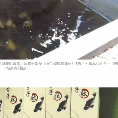
處理裝瓶販售，法官依違反《食品健康管理法》判5月，得易科罰金。（圖
／報系資料照）