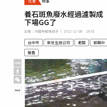
社會
時事
人物
汽車
養石斑魚廢水經過濾製成
專欄
下場GG了
房產新勢力
記者：
中國時報陳淑芬
2022-11-08 19:55
台中市
新世生技公司
老闆
郭興中
販售
Next