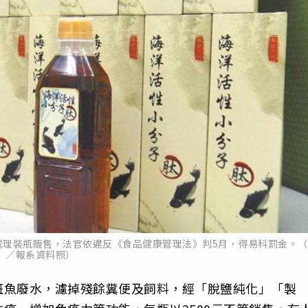
處理裝瓶販售，法官依違反《食品健康管理法》判5月，得易科罰金。（
／報系資料照）
斑魚廢水，濾掉殘餘糞便及飼料，經「脫鹽純化」「製