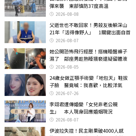
彈來襲 東部慎防37度高溫
2026-08-08
父逝世也不敢回家！男殺友後躲深山
21年「活得像野人」 1關鍵出面自首
2026-08-07
她公開恐怖飛行經歷！搭機睡醒褲子
濕了 鄰座男趁熟睡猥褻還疑留體液
2026-08-05
24歲女做正顎手術變「地包天」鞋拔
子臉 醫竟喊：我喜歡，比較洋氣
2026-07-26
李翊君遭傳婚變「女兒非老公親
生」 本人現身回應婚姻現況
2026-08-07
伊波拉失控！民主剛果破4000人感