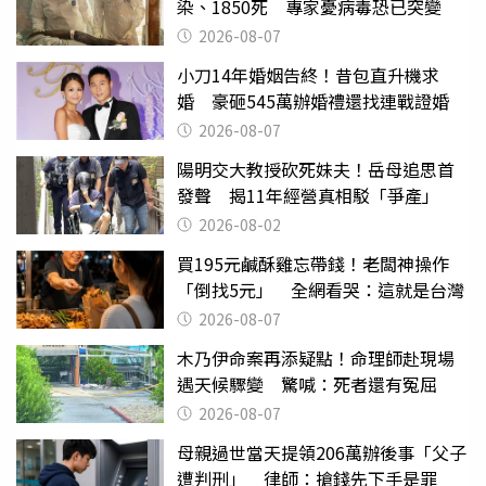
染、1850死 專家憂病毒恐已突變
2026-08-07
小刀14年婚姻告終！昔包直升機求
婚 豪砸545萬辦婚禮還找連戰證婚
2026-08-07
陽明交大教授砍死妹夫！岳母追思首
發聲 揭11年經營真相駁「爭產」
2026-08-02
買195元鹹酥雞忘帶錢！老闆神操作
「倒找5元」 全網看哭：這就是台灣
2026-08-07
木乃伊命案再添疑點！命理師赴現場
遇天候驟變 驚喊：死者還有冤屈
2026-08-07
母親過世當天提領206萬辦後事「父子
遭判刑」 律師：搶錢先下手是罪