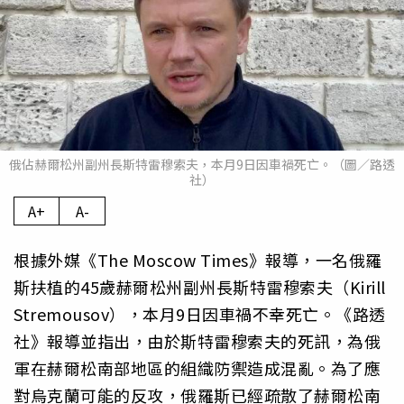
俄佔赫爾松州副州長斯特雷穆索夫，本月9日因車禍死亡。（圖／路透
社）
A+
A-
根據外媒《The Moscow Times》報導，一名俄羅
斯扶植的45歲赫爾松州副州長斯特雷穆索夫（Kirill
Stremousov），本月9日因車禍不幸死亡。《路透
社》報導並指出，由於斯特雷穆索夫的死訊，為俄
軍在赫爾松南部地區的組織防禦造成混亂。為了應
對烏克蘭可能的反攻，俄羅斯已經疏散了赫爾松南