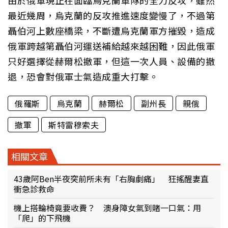
由於俄軍現正在面臨烏克蘭軍隊的全力反攻，雖然
最近幾周，烏克蘭的反攻推進速度變慢了，不過第
聶伯河上數座橋梁，不斷遭烏克蘭軍方摧毀，造成
俄軍跨越第聶伯河運送補給越來越困難，因此俄軍
只好選擇從赫爾松撤軍，但這一次人員、設備的撤
退，恐會對俄軍士氣造成重大打擊。
俄羅斯
烏克蘭
赫爾松
副州長
親俄
撤軍
斯特雷穆索夫
相關文章
43歲阿Ben半夜突前所未有「右胸劇痛」 狂搖醒妻直
衝急診救命
機上搭輪椅竟要收費？ 澳身障女氣到賭一口氣：用
「爬」的下飛機