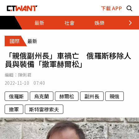
跳至主要內容區塊
下載 APP
最新
社會
娛樂
財經
國際
最新
「親俄副州長」車禍亡 俄羅斯移除人
員與裝備「撤軍赫爾松」
編輯：
陳俐君
2022-11-10 07:40
俄羅斯
烏克蘭
赫爾松
副州長
親俄
撤軍
斯特雷穆索夫