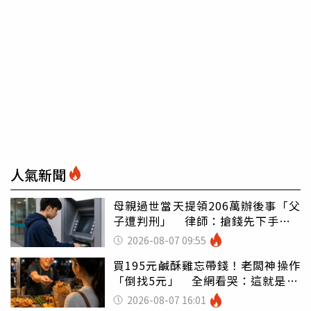
人氣新聞
母親過世當天提領206萬辦後事「父
子遭判刑」 律師：搶錢先下手是
罪
2026-08-07 09:55
買195元鹹酥雞忘帶錢！老闆神操作
「倒找5元」 全網看哭：這就是台
灣
2026-08-07 16:01