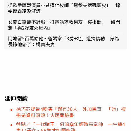
從歌手轉戰演員…昔遭化妝師「黑髮夾猛戳頭皮」 錦
雯遭霸凌淚漣漣
女慶亡靈節不舒服…打電話求救男友「突掛斷」 破門
驚「與2好友死房內」
阿嬤留5百萬給他…爸媽拿「3房+地」還搞情勒 身為
長孫他怒了：媽寶夫妻
延伸閱讀
徐巧芯提告4粉專「還有30人」外加民事 「她」被
指是資料源頭！火速關臉書
盤點／「一代賭王」何鴻燊年輕時高富帥 一生擁4
妻17子女…98歲才如願抱孫