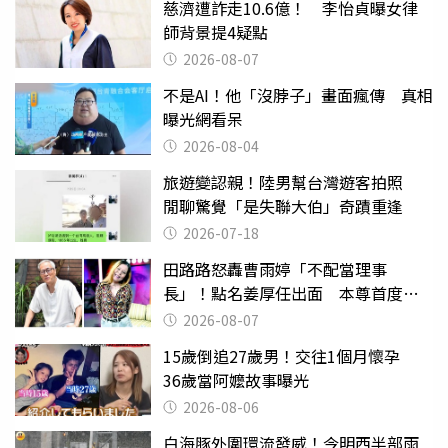
慈濟遭詐走10.6億！ 李怡貞曝女律
師背景提4疑點
2026-08-07
不是AI！他「沒脖子」畫面瘋傳 真相
曝光網看呆
2026-08-04
旅遊變認親！陸男幫台灣遊客拍照
閒聊驚覺「是失聯大伯」奇蹟重逢
2026-07-18
田路路怒轟曹雨婷「不配當理事
長」！點名姜厚任出面 本尊首度回
應了
2026-08-07
15歲倒追27歲男！交往1個月懷孕
36歲當阿嬤故事曝光
2026-08-06
白海豚外圍環流發威！今明西半部雨