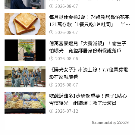
2026-08-07
每月退休金逾3萬！74歲獨居翁怕花完
121萬存款「1餐只吃1片吐司」 半年
後暴瘦嚇壞女兒
2026-08-07
億萬富豪遭兒「大義滅親」！偷生子
怕曝光 竟盜鄰居身份辦假證落戶
2026-08-06
《陽光女子》串流上線！7.7億票房電
影在家就能看
2026-08-07
吃鹹酥雞多1步驟超重要！妹子1貼心
習慣曝光 網讚爆：救了清潔員
2026-07-12
Recommended by