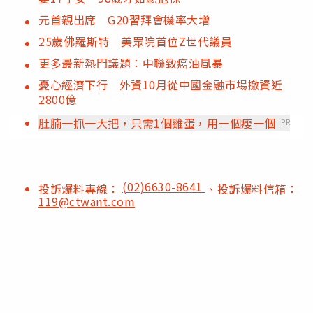
元首親出席 G20習拜會機率大增
25歲佛羅斯特 美眾院首位Z世代議員
更多最新熱門議題：中聯致癌油風暴
憂心經濟下行 外資10月從中國金融市場撤資近
2800億
肚腩一抓一大把，只需1個雞蛋，用一個瘦一個
PR
(02)6630-8641
投訴爆料專線：
、投訴爆料信箱：
119@ctwant.com