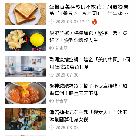
坐擁百萬存款仍不敢花！74歲獨居
翁「1餐只吃1片吐司」 半年後暴
瘦嚇壞女兒
2026-08-07 12:01
減肥首選，檸檬加它，堅持一週，腰
細了，瘦到你懷疑人生
新素簡
歐洲瘋搶空調！陸企「美的集團」1個
月狂接20萬台訂單
2026-07-30
超神減肥神器！橘子不要直接吃，加
點這個！體重天天下降
新素簡
潘若迪揪兄弟一起「變女人」！沈玉
琳幫圓夢化身女僕
2026-08-07