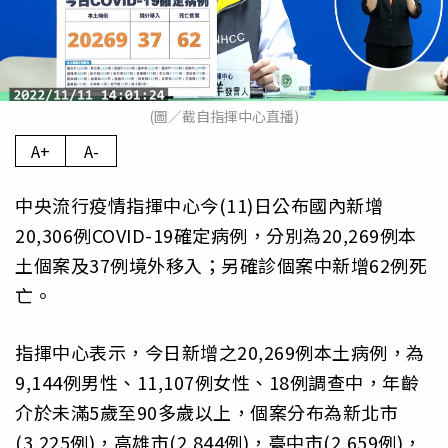
(圖／截自指揮中心直播)
A+
A-
中央流行疫情指揮中心今(11)日公布國內新增
20,306例COVID-19確定病例，分別為20,269例本
土個案及37例境外移入；另確診個案中新增62例死
亡。
指揮中心表示，今日新增之20,269例本土病例，為
9,144例男性、11,107例女性、18例調查中，年齡
介於未滿5歲至90多歲以上，個案分布為新北市
(3,225例)，高雄市(2,844例)，臺中市(2,659例)，