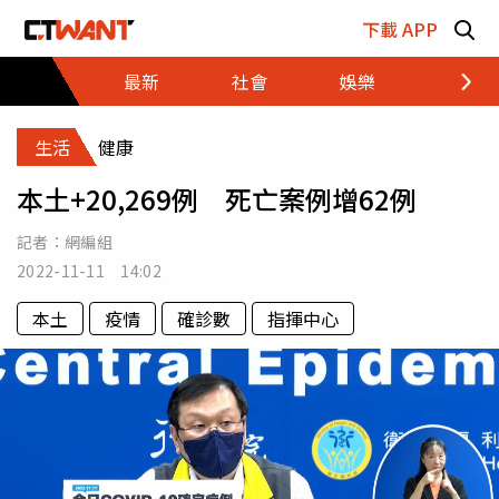
跳至主要內容區塊
下載 APP
最新
社會
娛樂
財經
生活
健康
本土+20,269例 死亡案例增62例
記者：
網編組
2022-11-11 14:02
本土
疫情
確診數
指揮中心