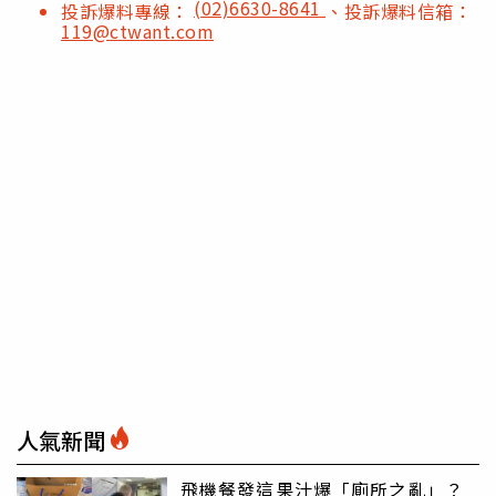
(02)6630-8641
投訴爆料專線：
、投訴爆料信箱：
119@ctwant.com
人氣新聞
飛機餐發這果汁爆「廁所之亂」？