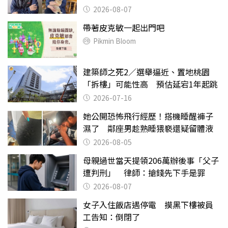
2026-08-07
帶著皮克敏一起出門吧
Pikmin Bloom
建築師之死2／選舉逼近、置地桃園
「拆樓」可能性高 預估延宕1年起跳
2026-07-16
她公開恐怖飛行經歷！搭機睡醒褲子
濕了 鄰座男趁熟睡猥褻還疑留體液
2026-08-05
母親過世當天提領206萬辦後事「父子
遭判刑」 律師：搶錢先下手是罪
2026-08-07
女子入住飯店遇停電 摸黑下樓被員
工告知：倒閉了