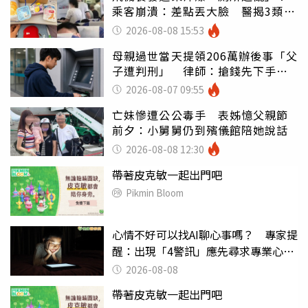
乘客崩潰：差點丟大臉 醫揭3類人
別亂喝
2026-08-08 15:53
母親過世當天提領206萬辦後事「父
子遭判刑」 律師：搶錢先下手是
罪
2026-08-07 09:55
亡妹慘遭公公毒手 表姊憶父親節
前夕：小舅舅仍到殯儀館陪她說話
2026-08-08 12:30
帶著皮克敏一起出門吧
Pikmin Bloom
心情不好可以找AI聊心事嗎？ 專家提
醒：出現「4警訊」應先尋求專業心理
協助
2026-08-08
帶著皮克敏一起出門吧