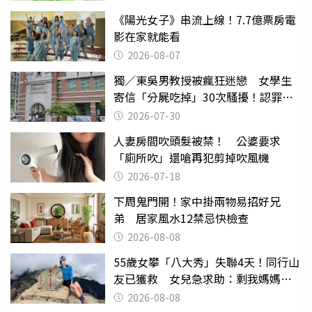
《陽光女子》串流上線！7.7億票房電
影在家就能看
2026-08-07
獨／東吳男教授被瘋狂迷戀 女學生
寄信「分屍吃掉」30次騷擾！認罪免
關
2026-07-30
人妻房間吹頭髮被禁！ 公婆要求
「廁所吹」還嗆再犯剪掉吹風機
2026-07-18
下周鬼門開！家中掛兩物易招好兄
弟 居家風水12禁忌快檢查
2026-08-08
55歲女攀「八大秀」失聯4天！同行山
友已獲救 女兒急求助：剩我媽媽還
沒找到
2026-08-08