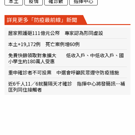
本土
疫情
確診數
指揮中心
詳見更多「防疫最前線」新聞
居家照護砸111億元公帑 專家認為形同虛設
本土+19,172例 死亡案例增60例
免費快篩領取對象擴大 低收入戶、中低收入戶、國
小學生約180萬人受惠
重申確診者不可投票 中選會呼籲民眾遵守防疫措施
近6千人11／6就醫隔天才確診 指揮中心將發簡訊…補
匡列同住接觸者