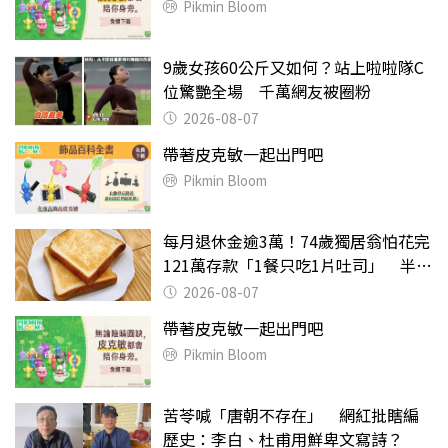
Pikmin Bloom
9歲女孩60公斤又如何？站上啦啦隊C
位驚艷全場 千萬網友被圈粉
2026-08-07
帶著皮克敏一起出門吧
Pikmin Bloom
每月退休金逾3萬！74歲獨居翁怕花完
121萬存款「1餐只吃1片吐司」 半年
後暴瘦嚇壞女兒
2026-08-07
帶著皮克敏一起出門吧
Pikmin Bloom
苦苓喊「唐朝不存在」 網紅批瞎編
歷史：李白、杜甫用鮮卑文寫詩？