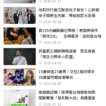
2026-07-17
徐莉玲打破沉默談兒子身世！心碎揭
徐子翔輕生內幕：帶給我巨大哀傷
2026-08-08
買195元鹹酥雞忘帶錢！老闆神操作
「倒找5元」 全網看哭：這就是台灣
2026-08-07
許富凱父親節開唱淚崩 思念爸爸
「用念力帶來小巨蛋」
2026-08-08
15歲倒追27歲男！交往1個月懷孕
36歲當阿嬤故事曝光
2026-08-06
旅遊變認親！陸男幫台灣遊客拍照
閒聊驚覺「是失聯大伯」奇蹟重逢
2026-07-18