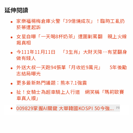
延伸閱讀
家樂福楊梅倉庫火警「39億燒成灰」！臨時工亂扔
菸蒂遭起訴
女星自曝「一天喝8杯奶茶」遭圍剿罵翻 親上火線
揭真相
今111年11月11日 「3生肖」大財天降…有望翻身
做有錢人
外送大叔一天跑94張單「月收近9萬元」 5年後勵
志結局曝光
更多最新熱門議題：熊本7.1強震
扯！女騎士為超車騎上人行道 網笑稱「瑪莉歐賽
車真人版」
009829掌握AI關鍵 大華韓國KOSPI 50今強...
PR