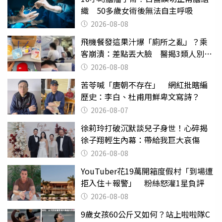
織 50多歲女術後無法自主呼吸
2026-08-08
飛機餐發這果汁爆「廁所之亂」？乘
客崩潰：差點丟大臉 醫揭3類人別亂
喝
2026-08-08
苦苓喊「唐朝不存在」 網紅批瞎編
歷史：李白、杜甫用鮮卑文寫詩？
2026-08-07
徐莉玲打破沉默談兒子身世！心碎揭
徐子翔輕生內幕：帶給我巨大哀傷
2026-08-08
YouTuber花19萬開箱度假村「到場遭
拒入住＋報警」 粉絲怒灌1星負評
2026-08-08
9歲女孩60公斤又如何？站上啦啦隊C