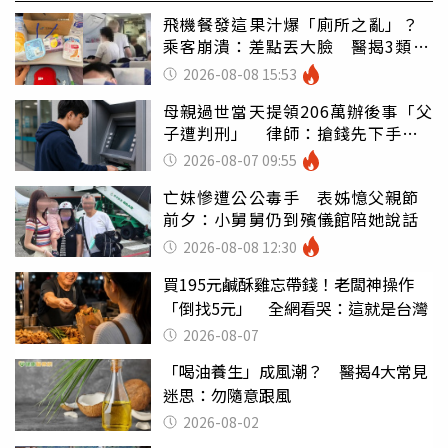
飛機餐發這果汁爆「廁所之亂」？
乘客崩潰：差點丟大臉 醫揭3類人
別亂喝
2026-08-08 15:53
母親過世當天提領206萬辦後事「父
子遭判刑」 律師：搶錢先下手是
罪
2026-08-07 09:55
亡妹慘遭公公毒手 表姊憶父親節
前夕：小舅舅仍到殯儀館陪她說話
2026-08-08 12:30
買195元鹹酥雞忘帶錢！老闆神操作
「倒找5元」 全網看哭：這就是台灣
2026-08-07
「喝油養生」成風潮？ 醫揭4大常見
迷思：勿隨意跟風
2026-08-02