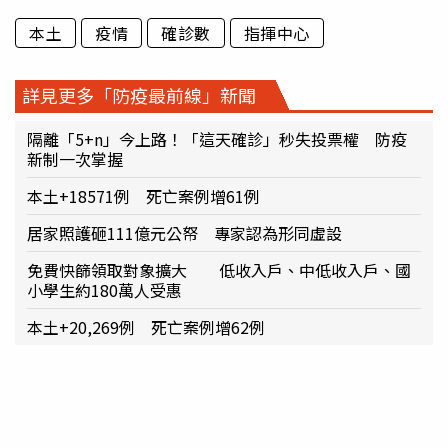
本土
疫情
確診數
指揮中心
詳見更多「防疫最前線」新聞
隔離「5+n」今上路！「這天確診」秒失投票權 防疫
新制一次掌握
本土+18571例 死亡案例增61例
居家照護砸111億元公帑 專家認為形同虛設
免費快篩領取對象擴大 低收入戶、中低收入戶、國
小學生約180萬人受惠
本土+20,269例 死亡案例增62例