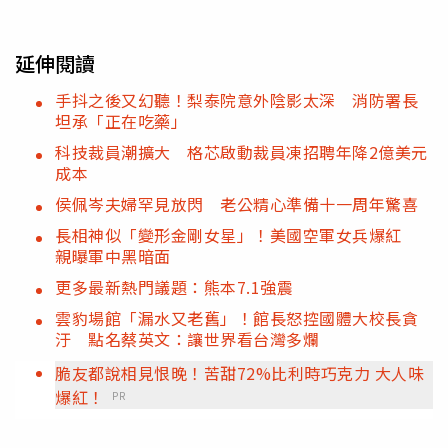
延伸閱讀
手抖之後又幻聽！梨泰院意外陰影太深 消防署長
坦承「正在吃藥」
科技裁員潮擴大 格芯啟動裁員凍招聘年降2億美元
成本
侯佩岑夫婦罕見放閃 老公精心準備十一周年驚喜
長相神似「變形金剛女星」！美國空軍女兵爆紅
親曝軍中黑暗面
更多最新熱門議題：熊本7.1強震
雲豹場館「漏水又老舊」！館長怒控國體大校長貪
汙 點名蔡英文：讓世界看台灣多爛
脆友都說相見恨晚！苦甜72%比利時巧克力 大人味
爆紅！
PR