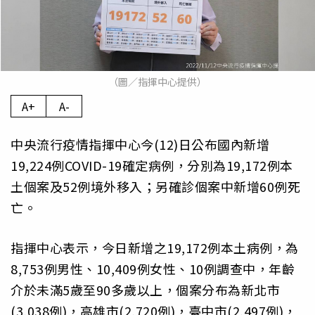
（圖／指揮中心提供）
A+
A-
中央流行疫情指揮中心今(12)日公布國內新增
19,224例COVID-19確定病例，分別為19,172例本
土個案及52例境外移入；另確診個案中新增60例死
亡。
指揮中心表示，今日新增之19,172例本土病例，為
8,753例男性、10,409例女性、10例調查中，年齡
介於未滿5歲至90多歲以上，個案分布為新北市
(3,038例)，高雄市(2,720例)，臺中市(2,497例)，