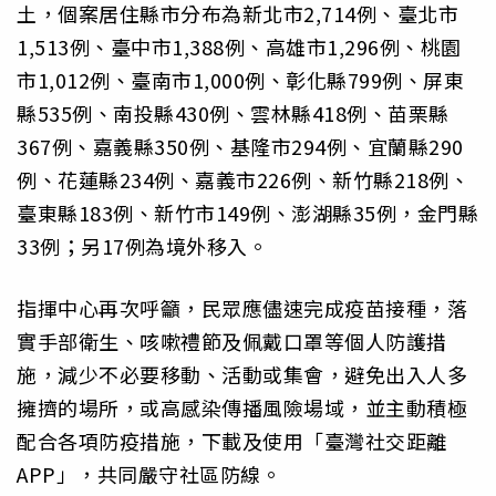
土，個案居住縣市分布為新北市2,714例、臺北市
1,513例、臺中市1,388例、高雄市1,296例、桃園
市1,012例、臺南市1,000例、彰化縣799例、屏東
縣535例、南投縣430例、雲林縣418例、苗栗縣
367例、嘉義縣350例、基隆市294例、宜蘭縣290
例、花蓮縣234例、嘉義市226例、新竹縣218例、
臺東縣183例、新竹市149例、澎湖縣35例，金門縣
33例；另17例為境外移入。
指揮中心再次呼籲，民眾應儘速完成疫苗接種，落
實手部衛生、咳嗽禮節及佩戴口罩等個人防護措
施，減少不必要移動、活動或集會，避免出入人多
擁擠的場所，或高感染傳播風險場域，並主動積極
配合各項防疫措施，下載及使用「臺灣社交距離
APP」，共同嚴守社區防線。