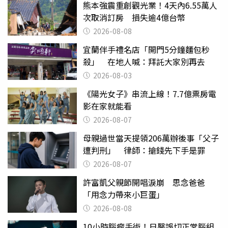
熊本強震重創觀光業！4天內6.55萬人
次取消訂房 損失逾4億台幣
2026-08-08
宜蘭伴手禮名店「開門5分鐘麵包秒
殺」 在地人喊：拜託大家別再去
2026-08-03
《陽光女子》串流上線！7.7億票房電
影在家就能看
2026-08-07
母親過世當天提領206萬辦後事「父子
遭判刑」 律師：搶錢先下手是罪
2026-08-07
許富凱父親節開唱淚崩 思念爸爸
「用念力帶來小巨蛋」
2026-08-08
10小時腦瘤手術！日醫誤切正常腦組