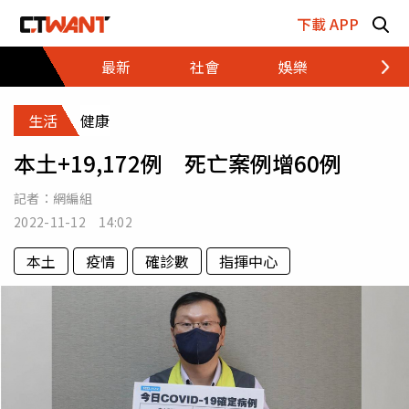
跳至主要內容區塊
下載 APP
最新
社會
娛樂
財經
生活
健康
本土+19,172例 死亡案例增60例
記者：
網編組
2022-11-12 14:02
本土
疫情
確診數
指揮中心