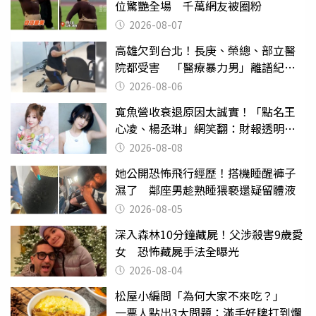
位驚艷全場 千萬網友被圈粉
2026-08-07
高雄欠到台北！長庚、榮總、部立醫
院都受害 「醫療暴力男」離譜紀錄
曝光
2026-08-06
寬魚營收衰退原因太誠實！「點名王
心凌、楊丞琳」網笑翻：財報透明度
滿分
2026-08-08
她公開恐怖飛行經歷！搭機睡醒褲子
濕了 鄰座男趁熟睡猥褻還疑留體液
2026-08-05
深入森林10分鐘藏屍！父涉殺害9歲愛
女 恐怖藏屍手法全曝光
2026-08-04
松屋小編問「為何大家不來吃？」
一票人點出3大問題：滿手好牌打到爛