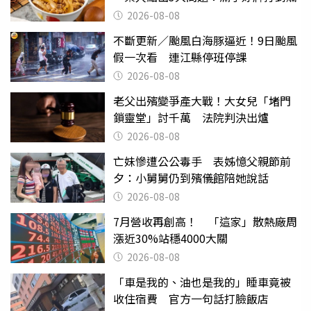
2026-08-08
不斷更新／颱風白海豚逼近！9日颱風
假一次看 連江縣停班停課
2026-08-08
老父出殯變爭產大戰！大女兒「堵門
鎖靈堂」討千萬 法院判決出爐
2026-08-08
亡妹慘遭公公毒手 表姊憶父親節前
夕：小舅舅仍到殯儀館陪她說話
2026-08-08
7月營收再創高！ 「這家」散熱廠周
漲近30%站穩4000大關
2026-08-08
「車是我的、油也是我的」睡車竟被
收住宿費 官方一句話打臉飯店