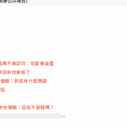
現身公共場合」
風媽不被認同：母愛像滷蛋
貝回來找爸爸了
子傻眼：到底有什麼問題
財運旺
收他傻眼：這些不是錢嗎？
PR