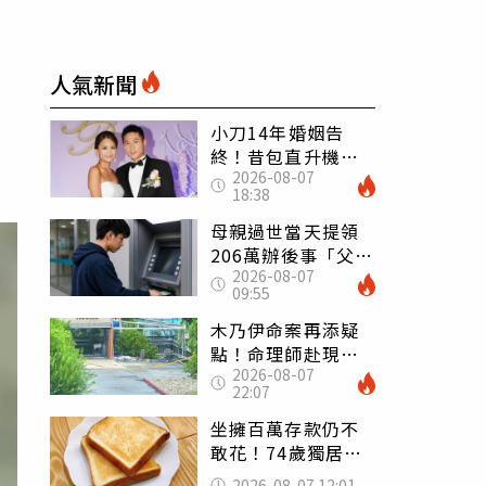
人氣新聞
小刀14年婚姻告
終！昔包直升機求
2026-08-07
婚 豪砸545萬辦婚
18:38
禮還找連戰證婚
母親過世當天提領
206萬辦後事「父子
2026-08-07
遭判刑」 律師：
09:55
搶錢先下手是罪
木乃伊命案再添疑
點！命理師赴現場
2026-08-07
遇天候驟變 驚
22:07
喊：死者還有冤屈
坐擁百萬存款仍不
敢花！74歲獨居翁
「1餐只吃1片吐
2026-08-07 12:01