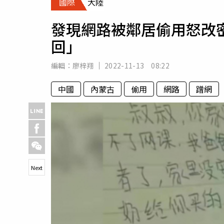
國際
大陸
人物
汽車
發現網路被鄰居偷用怒改
專欄
回」
房產新勢力
編輯：
廖梓翔
2022-11-13 08:22
中國
內蒙古
偷用
網路
蹭網
Next