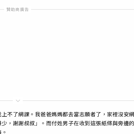
我上不了網課。我爸爸媽媽都去當志願者了，家裡沒安
嫌少，謝謝叔叔」。而付姓男子在收到這張紙條與旁邊
悔。