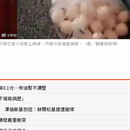
，同樣也是小孩要上網課，同樣也是雞蛋補償。（圖／翻攝自微博）
0.1元…柴油暫不調整
下場寫病歷」
」 澤倫斯基怒控：赫爾松基建遭破壞
爆發嚴重衝突