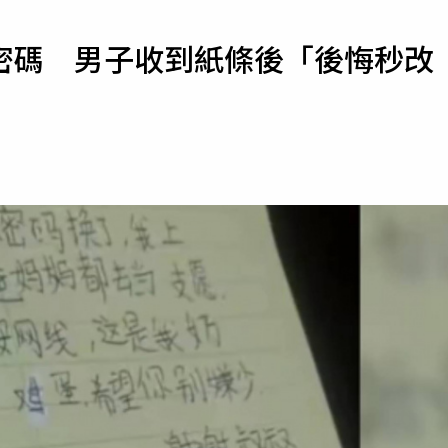
寵物
密碼 男子收到紙條後「後悔秒改
運勢
運動
梅酒