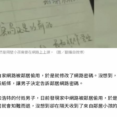
然是隔壁小孩需要在網路上上課。（圖／翻攝自微博）
自家網路被鄰居偷用，於是就修改了網路密碼。沒想到
張紙條，讓男子決定告訴鄰居網路密碼。
和浩特的付姓男子，日前發現家中網路被鄰居偷用，於
居就會知難而退，沒想到卻在隔天收到了來自鄰居小孩