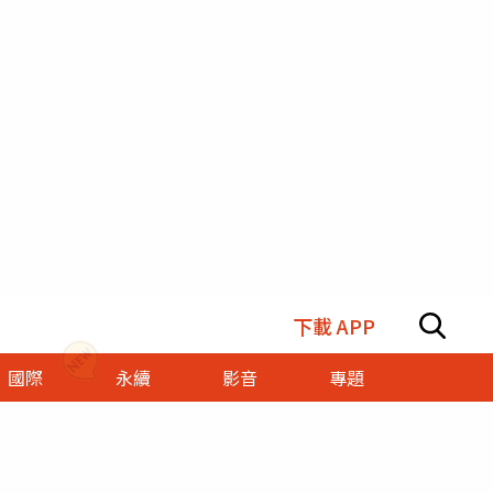
下載 APP
國際
永續
影音
專題