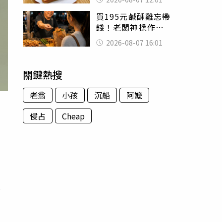
司」 半年後暴瘦
買195元鹹酥雞忘帶
嚇壞女兒
錢！老闆神操作
「倒找5元」 全網
2026-08-07 16:01
看哭：這就是台灣
關鍵熱搜
老翁
小孩
沉船
阿嬤
侵占
Cheap
，
是
的