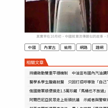
其實早在10月初，中國就曾流傳類似的故事
中國
內蒙古
偷用
網路
蹭網
相關文章
持續啟動雙重平穩機制 中油宣布國內汽油調降
醫學系學生腹痛就醫 只因打招呼導致「自己
俄國撤軍順便摸走1.5萬珍藏「馬桶也不放過
阿爾巴尼亞民眾走上街頭抗議 示威者與警察