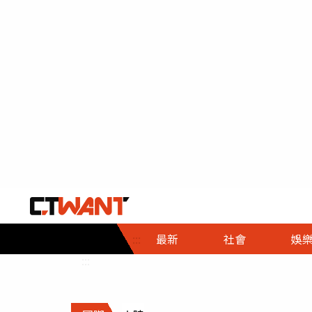
社會首頁
娛樂首頁
財經首頁
政
:::
最新
社會
娛
時事
即時
熱線
:::
直擊
大條
人物
調查
專題
３Ｃ