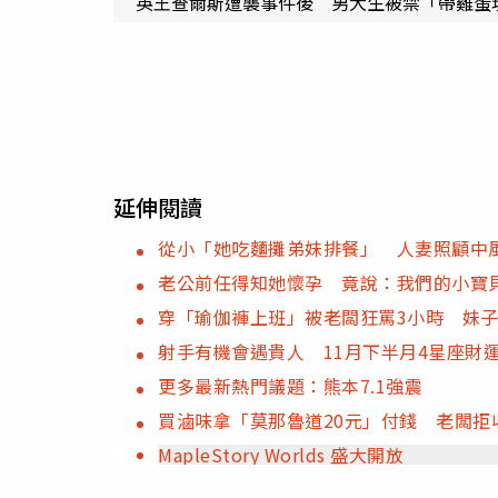
英王查爾斯遭襲事件後 男大生被禁「帶雞蛋
延伸閱讀
從小「她吃麵攤弟妹排餐」 人妻照顧中
老公前任得知她懷孕 竟說：我們的小寶
穿「瑜伽褲上班」被老闆狂罵3小時 妹
射手有機會遇貴人 11月下半月4星座
更多最新熱門議題：熊本7.1強震
買滷味拿「莫那魯道20元」付錢 老闆拒
MapleStory Worlds 盛大開放