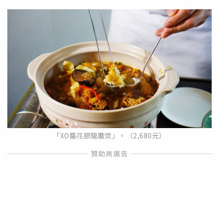
「XO醬花膠龍膽煲」。（2,680元）