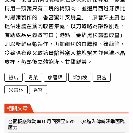
持用一頭豬只有二塊的梅頭肉，並選用西班牙伊比
利黑豬製作的「香宮蜜汁叉燒皇」，廖晉輝主廚也
提供建議在筋肉較密集處，以刀背略為敲鬆肌理，
有助成品更鬆嫩可口；港點「金箔黑松露蟹餃皇」
則以新鮮草蝦製作，再加細切的白膘粒、筍絲等，
冷藏隔夜後又取適量餡料塞入整塊蟹肉並包進水晶
皮裡，蒸熟後立體飽滿、甘甜鮮美。
飯店
粵菜
廖晉輝
新加坡
夏宮
米其林
香宮
相關文章
台面板廠稼動率10月回彈至65％ Q4進入傳統淡季面臨
壓力