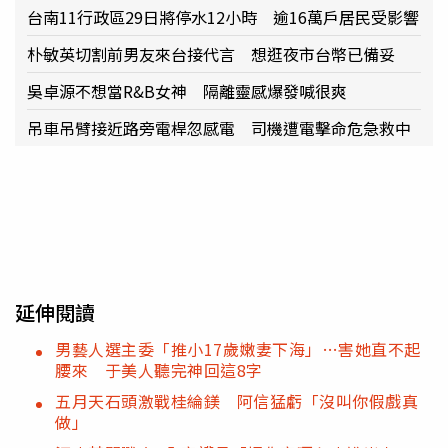
台南11行政區29日將停水12小時 逾16萬戶居民受影響
朴敏英切割前男友來台接代言 想逛夜市台幣已備妥
吳卓源不想當R&B女神 隔離靈感爆發喊很爽
吊車吊臂接近路旁電桿忽感電 司機遭電擊命危急救中
延伸閱讀
男藝人選主委「推小17歲嫩妻下海」…害她直不起
腰來 于美人聽完神回這8字
五月天石頭激戰桂綸鎂 阿信猛虧「沒叫你假戲真
做」