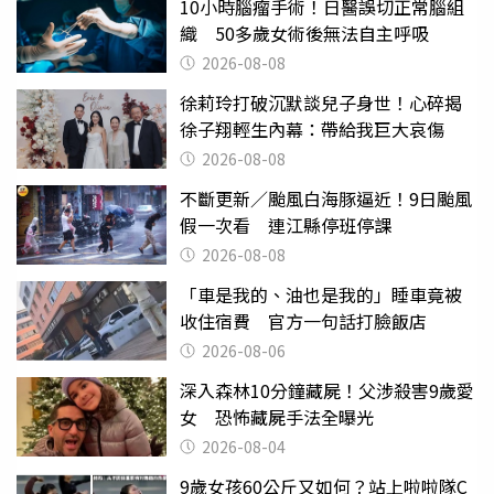
10小時腦瘤手術！日醫誤切正常腦組
織 50多歲女術後無法自主呼吸
2026-08-08
徐莉玲打破沉默談兒子身世！心碎揭
徐子翔輕生內幕：帶給我巨大哀傷
2026-08-08
不斷更新／颱風白海豚逼近！9日颱風
假一次看 連江縣停班停課
2026-08-08
「車是我的、油也是我的」睡車竟被
收住宿費 官方一句話打臉飯店
2026-08-06
深入森林10分鐘藏屍！父涉殺害9歲愛
女 恐怖藏屍手法全曝光
2026-08-04
9歲女孩60公斤又如何？站上啦啦隊C