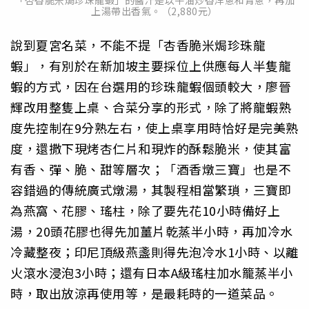
上湯帶出香氣。（2,880元）
說到夏宮名菜，不能不提「杏香脆米焗珍珠龍
蝦」，有別於在新加坡主要採位上供應每人半隻龍
蝦的方式，因在台選用的珍珠龍蝦個頭較大，廖晉
輝改用整隻上桌、合菜分享的形式，除了將龍蝦熟
度先控制在9分熟左右，使上桌享用時恰好是完美熟
度，還撒下現烤杏仁片和現炸的酥鬆脆米，使其富
有香、彈、脆、甜等層次；「酒香燉三寶」也是不
容錯過的傳統廣式燉湯，其製程相當繁瑣，三寶即
為燕窩、花膠、瑤柱，除了要先花10小時備好上
湯，20頭花膠也得先加薑片乾蒸半小時，再加冷水
冷藏整夜；印尼頂級燕盞則得先泡冷水1小時、以離
火滾水浸泡3小時；還有日本A級瑤柱加水籠蒸半小
時，取出放涼再使用等，是最耗時的一道菜品。