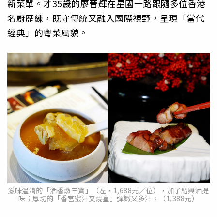
新菜單。才35歲的廖晉輝在星國一路跟隨多位香港
名廚歷練，既守傳統又融入國際視野，呈現「當代
經典」的粵菜風貌。
滋味溫潤的「酒香燉三寶」（左，1,688元／位），加了紹興酒提
味；厚切的「香宮蜜汁叉燒皇」彈嫩又多汁。（1,388元）