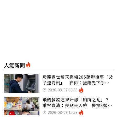
人氣新聞
母親過世當天提領206萬辦後事「父
子遭判刑」 律師：搶錢先下手是
罪
2026-08-07 09:55
飛機餐發這果汁爆「廁所之亂」？
乘客崩潰：差點丟大臉 醫揭3類人
別亂喝
2026-08-08 15:53