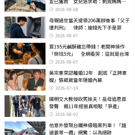
友已獲救 女兒急求助：剩我媽媽還
沒找到
2026-08-08
母親過世當天提領206萬辦後事「父子
遭判刑」 律師：搶錢先下手是罪
2026-08-07
買195元鹹酥雞忘帶錢！老闆神操作
「倒找5元」 全網看哭：這就是台灣
2026-08-07
吳宗憲突認離婚12年 起底「正牌憲
嫂」張葳葳當年隱婚內幕
2026-07-19
陽明交大教授砍死妹夫！岳母追思首
發聲 揭11年經營真相駁「爭產」
2026-08-02
他意外發現台鐵神級暗黑列車！「錯
過要等一週」網驚：以為絕跡