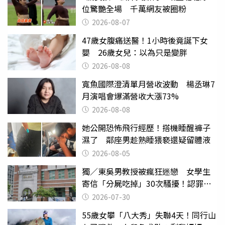
位驚艷全場 千萬網友被圈粉
2026-08-07
47歲女腹痛送醫！1小時後竟誕下女
嬰 26歲女兒：以為只是變胖
2026-08-08
寬魚國際澄清單月營收波動 楊丞琳7
月演唱會爆滿營收大漲73%
2026-08-08
她公開恐怖飛行經歷！搭機睡醒褲子
濕了 鄰座男趁熟睡猥褻還疑留體液
2026-08-05
獨／東吳男教授被瘋狂迷戀 女學生
寄信「分屍吃掉」30次騷擾！認罪免
關
2026-07-30
55歲女攀「八大秀」失聯4天！同行山