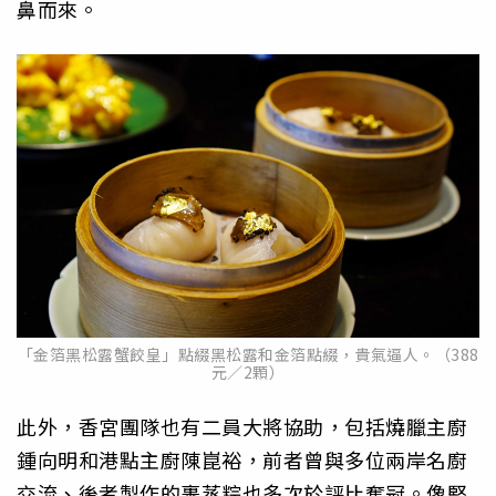
鼻而來。
「金箔黑松露蟹餃皇」點綴黑松露和金箔點綴，貴氣逼人。（388
元／2顆）
此外，香宮團隊也有二員大將協助，包括燒臘主廚
鍾向明和港點主廚陳崑裕，前者曾與多位兩岸名廚
交流、後者製作的裹蒸粽也多次於評比奪冠。像堅