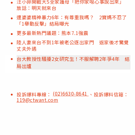
汪小菲開戰大S全家護母「把你家噁心事說出來」
放話：明天就來台
遭婆婆精神暴力6年：有尊重我嗎？ 2寶媽不忍了
「1舉動反擊」結局曝光
更多最新熱門議題：熊本7.1強震
陸人妻來台不到1年被老公逐出家門 返家後才驚覺
丈夫外遇
台大教授性騷擾2女研究生！不服解聘2年爭4年 結
局出爐
(02)6630-8641
投訴爆料專線：
、投訴爆料信箱：
119@ctwant.com