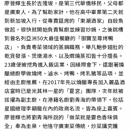
廖晉輝生長於吉隆坡，是第三代華僑移民，父母都
是廣東人，為了幫助家計，他在高中畢業第二天就
到新加坡入行，從專賣筵席的「東潮酒家」自殺魚
做起，很快就開始負責幫廚並練習炒鍋，之後跳槽
到曾名列亞洲50大最佳餐廳的「御寶至尊烤鴨
店」，負責粵菜領域的蒸鍋職務，舉凡鮑參翅肚的
乾貨發漲、煲燉湯水、以及燜燒蒸扣皆十分擅長。
23歲便被挖角進入飯店業，因緣際會下，還跟著燒
臘總廚學做燒烤、滷水、烤鴨、烤乳豬等品項，並
經由主廚推薦，在2017年先以燒臘專長加入麗晶酒
店當時已是米其林一星的「夏宮」團隊，次年就被
拔擢為副主廚，在港籍名廚劉青海的帶領下，包括
星國總理李顯龍在內的政商名流，皆為座上嘉賓。
廖晉輝也將劉青海所說的「做菜就是要色香味俱
全」奉為圭臬，他恪守廣東菜傳統，炒菜講究鑊