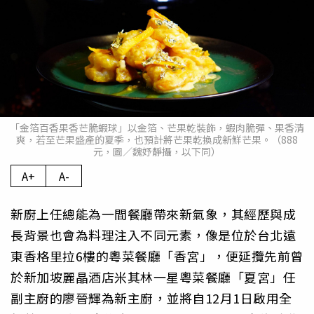
「金箔百香果香芒脆蝦球」以金箔、芒果乾裝飾，蝦肉脆彈、果香清
爽，若至芒果盛產的夏季，也預計將芒果乾換成新鮮芒果。（888
元，圖／魏妤靜攝，以下同）
A+
A-
新廚上任總能為一間餐廳帶來新氣象，其經歷與成
長背景也會為料理注入不同元素，像是位於台北遠
東香格里拉6樓的粵菜餐廳「香宮」，便延攬先前曾
於新加坡麗晶酒店米其林一星粵菜餐廳「夏宮」任
副主廚的廖晉輝為新主廚，並將自12月1日啟用全