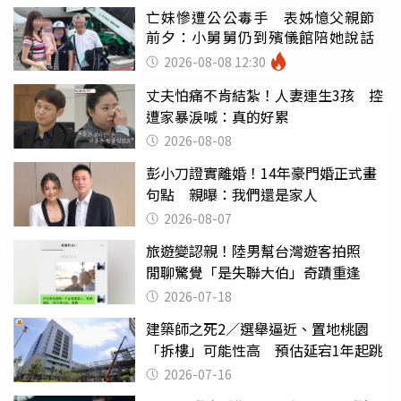
亡妹慘遭公公毒手 表姊憶父親節
前夕：小舅舅仍到殯儀館陪她說話
2026-08-08 12:30
丈夫怕痛不肯結紮！人妻連生3孩 控
遭家暴淚喊：真的好累
2026-08-08
彭小刀證實離婚！14年豪門婚正式畫
句點 親曝：我們還是家人
2026-08-07
旅遊變認親！陸男幫台灣遊客拍照
閒聊驚覺「是失聯大伯」奇蹟重逢
2026-07-18
建築師之死2／選舉逼近、置地桃園
「拆樓」可能性高 預估延宕1年起跳
2026-07-16