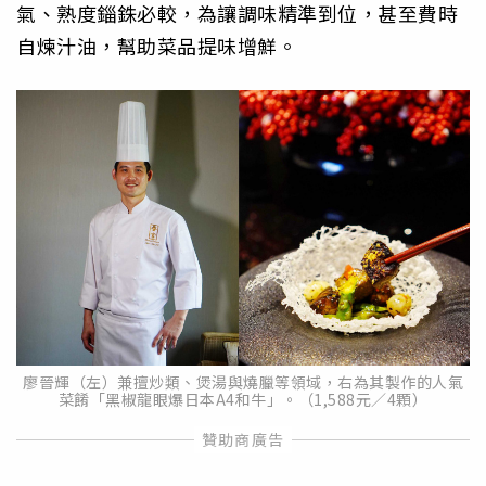
氣、熟度錙銖必較，為讓調味精準到位，甚至費時
自煉汁油，幫助菜品提味增鮮。
廖晉輝（左）兼擅炒類、煲湯與燒臘等領域，右為其製作的人氣
菜餚「黑椒龍眼爆日本A4和牛」。（1,588元／4顆）