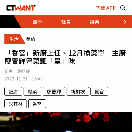
跳至主要內容區塊
下載 APP
最新
社會
娛樂
財經
生活
美旅
「香宮」新廚上任、12月換菜單 主廚
廖晉輝粵菜飄「星」味
記者：
魏妤靜
2022-11-21 15:48
飯店
粵菜
廖晉輝
新加坡
夏宮
米其林
香宮