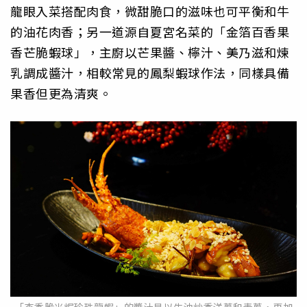
龍眼入菜搭配肉食，微甜脆口的滋味也可平衡和牛
的油花肉香；另一道源自夏宮名菜的「金箔百香果
香芒脆蝦球」，主廚以芒果醬、檸汁、美乃滋和煉
乳調成醬汁，相較常見的鳳梨蝦球作法，同樣具備
果香但更為清爽。
「杏香脆米焗珍珠龍蝦」的醬汁是以牛油炒香洋蔥和青蔥，再加