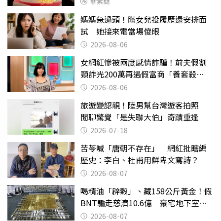
新素簡
媽媽急過頭！瞞女兒投履歷還安排面
試 她接來電當場傻眼
2026-08-06
女網紅慘被兩度感情詐騙！前夫假割
頸詐光200萬再遇假富商「養套殺
2000萬」
2026-08-06
旅遊變認親！陸男幫台灣遊客拍照
閒聊驚覺「是失聯大伯」奇蹟重逢
2026-07-18
苦苓喊「唐朝不存在」 網紅批瞎編
歷史：李白、杜甫用鮮卑文寫詩？
2026-08-07
喝精油「辟穀」、藏158公斤黃金！假
BNT騙走慈濟10.6億 豪宅地下室竟
挖出乾鮑金庫
2026-08-07