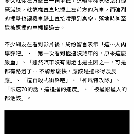
多久就從左方竄出一輛重機，這輛重機竟然沒有絲
毫減速，就這樣直直地撞上左前方的汽車。而強烈
的撞擊也讓機車騎士直接噴飛到高空，落地時甚至
還被遭撞的車輛輾過去。
不少網友在看到影片後，紛紛留言表示「這…人肉
導彈吧」、「第一次看到極速沒煞車的，原來這麼
嚴重」、「雖然汽車沒有開燈也是主因之一，可是
都有路燈了… 不騎那麼快，應該是還來得及反
應」、「這自殺式衝鋒吧」、「神風特攻隊」、
「限速70的話，這追撞的速度」、「被撞跟撞人的
都活該」。