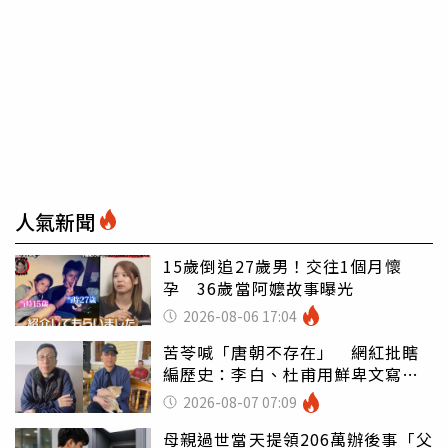
人氣新聞
15歲倒追27歲男！交往1個月懷
孕 36歲當阿嬤故事曝光
2026-08-06 17:04
苦苓喊「唐朝不存在」 網紅批瞎
編歷史：李白、杜甫用鮮卑文寫
詩？
2026-08-07 07:09
母親過世當天提領206萬辦後事「父