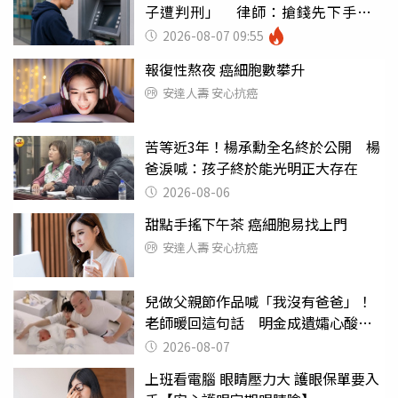
子遭判刑」 律師：搶錢先下手是
罪
2026-08-07 09:55
報復性熬夜 癌細胞數攀升
安達人壽 安心抗癌
苦等近3年！楊承勳全名終於公開 楊
爸淚喊：孩子終於能光明正大存在
2026-08-06
甜點手搖下午茶 癌細胞易找上門
安達人壽 安心抗癌
兒做父親節作品喊「我沒有爸爸」！
老師暖回這句話 明金成遺孀心酸惹
淚
2026-08-07
上班看電腦 眼睛壓力大 護眼保單要入