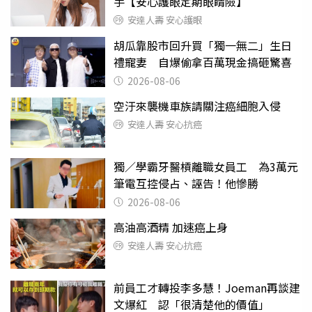
手【安心護眼定期眼睛險】
安達人壽 安心護眼
胡瓜靠股市回升買「獨一無二」生日
禮寵妻 自爆偷拿百萬現金搞砸驚喜
2026-08-06
空汙來襲機車族請關注癌細胞入侵
安達人壽 安心抗癌
獨／學霸牙醫槓離職女員工 為3萬元
筆電互控侵占、誣告！他慘勝
2026-08-06
高油高酒精 加速癌上身
安達人壽 安心抗癌
前員工才轉投李多慧！Joeman再談建
文爆紅 認「很清楚他的價值」