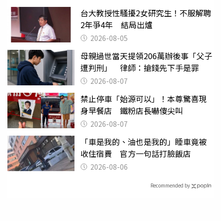
台大教授性騷擾2女研究生！不服解聘
2年爭4年 結局出爐
2026-08-05
母親過世當天提領206萬辦後事「父子
遭判刑」 律師：搶錢先下手是罪
2026-08-07
禁止停車「始源可以」！本尊驚喜現
身早餐店 鐵粉店長嚇傻尖叫
2026-08-07
「車是我的、油也是我的」睡車竟被
收住宿費 官方一句話打臉飯店
2026-08-06
Recommended by