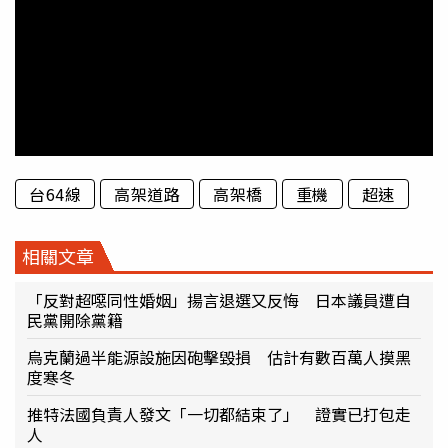
台64線
高架道路
高架橋
重機
超速
相關文章
「反對超噁同性婚姻」揚言退選又反悔 日本議員遭自
民黨開除黨籍
烏克蘭過半能源設施因砲擊毀損 估計有數百萬人摸黑
度寒冬
推特法國負責人發文「一切都結束了」 證實已打包走
人