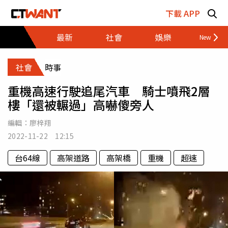
跳至主要內容區塊
下載 APP
最新
社會
娛樂
財經
社會
時事
重機高速行駛追尾汽車 騎士噴飛2層
樓「還被輾過」高嚇傻旁人
編輯：
廖梓翔
2022-11-22 12:15
台64線
高架道路
高架橋
重機
超速