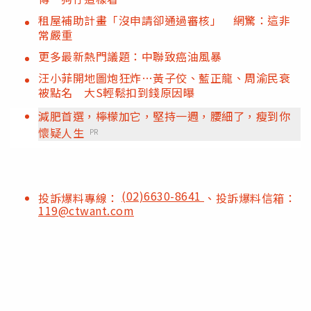
租屋補助計畫「沒申請卻通過審核」 網驚：這非
常嚴重
更多最新熱門議題：中聯致癌油風暴
汪小菲開地圖炮狂炸…黃子佼、藍正龍、周渝民衰
被點名 大S輕鬆扣到錢原因曝
減肥首選，檸檬加它，堅持一週，腰細了，瘦到你
懷疑人生
PR
(02)6630-8641
投訴爆料專線：
、投訴爆料信箱：
119@ctwant.com