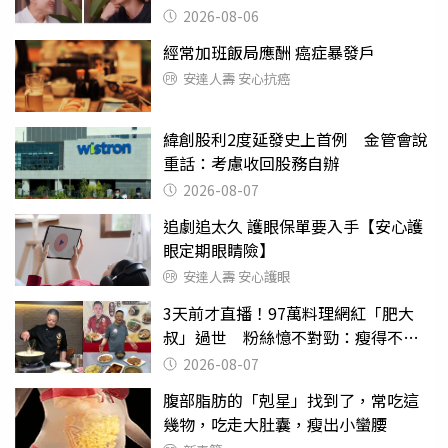
2026-08-06
經常加班飯局應酬 癌症暴發戶
安達人壽 安心抗癌
緯創股利2度延發史上首例 金管會說
重話：考慮收回股務自辦
2026-08-07
追劇追太久 護眼保單要入手【安心護
眼定期眼睛險】
安達人壽 安心護眼
3天前才直播！97萬料理網紅「肥大
叔」過世 粉絲憶不對勁：瘦得不合
理
2026-08-07
腹部脂肪的「剋星」找到了，常吃這
幾物，吃走大肚囊，瘦出小蠻腰