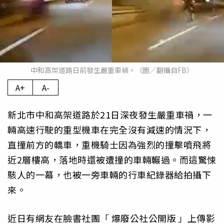
中和高架道路日前發生嚴重車禍。（圖／翻攝自FB）
A+
A-
新北市中和高架道路於21日深夜發生嚴重車禍，一
輛高速行駛的重型機車在完全沒有減速的情況下，
直撞前方的轎車，重機騎士因為強烈的撞擊噴飛將
近2層樓高，落地時還被遭撞的車輛輾過。而這驚悚
駭人的一幕，也被一旁車輛的行車紀錄器給拍攝下
來。
近日有網友在臉書社團「
爆廢公社公開版
」上傳影