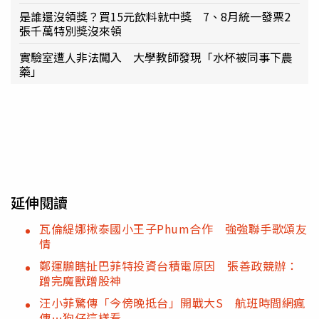
是誰還沒領獎？買15元飲料就中獎 7、8月統一發票2
張千萬特別獎沒來領
實驗室遭人非法闖入 大學教師發現「水杯被同事下農
藥」
延伸閱讀
瓦倫緹娜揪泰國小王子Phum合作 強強聯手歌頌友
情
鄭運鵬瞎扯巴菲特投資台積電原因 張善政競辦：
蹭完魔獸蹭股神
汪小菲驚傳「今傍晚抵台」開戰大S 航班時間網瘋
傳…狗仔這樣看