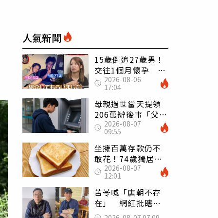
人氣新聞
15歲倒追27歲男！
交往1個月懷孕 36
2026-08-06
歲當阿嬤故事曝光
17:04
母親過世當天提領
206萬辦後事「父子
2026-08-07
遭判刑」 律師：
09:55
搶錢先下手是罪
坐擁百萬存款仍不
敢花！74歲獨居翁
2026-08-07
「1餐只吃1片吐
12:01
司」 半年後暴瘦
嚇壞女兒
苦苓喊「唐朝不存
在」 網紅批瞎編
歷史：李白、杜甫
2026-08-07 07:09