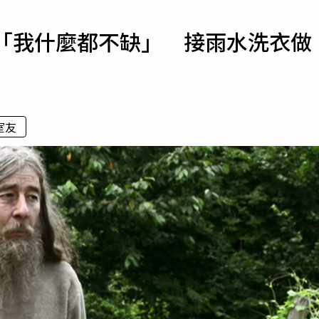
寵物
年「我什麼都不缺」 接雨水洗衣做
運勢
運動
梅酒
室友