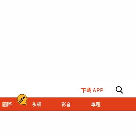
下載 APP
國際
永續
影音
專題