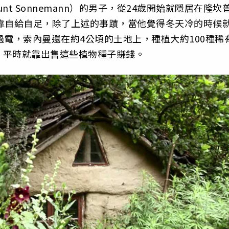
nt Sonnemann）的男子，從24歲開始就隱居在隆坎
需都靠自給自足，除了上述的事蹟，當他覺得冬天冷的時候
過電，索內曼還在約4公頃的土地上，種植大約100種稀
，平時就靠出售這些植物種子賺錢。