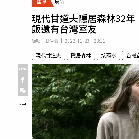
國際
最新
人物
汽車
現代甘道夫隱居森林32
專欄
飯還有台灣室友
房產新勢力
編輯：
甘仲豪
2022-11-23 23:11
現代甘道夫
隱居森林
接雨水
台灣
Next