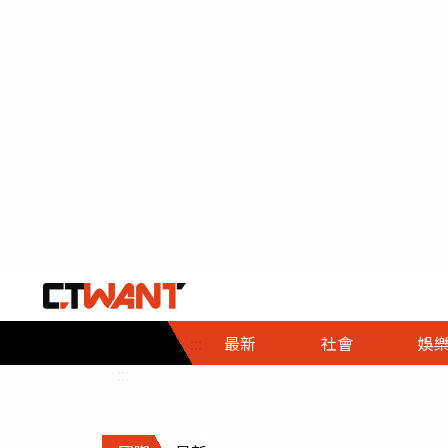
社會首頁
娛樂首頁
財經首頁
政
:::
最新
社會
娛
時事
即時
熱線
:::
直擊
大條
人物
調查
專題
３Ｃ