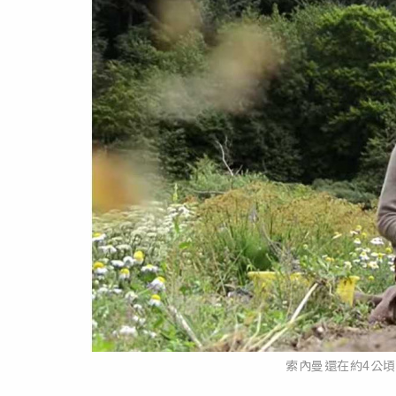
索內曼還在約4公頃