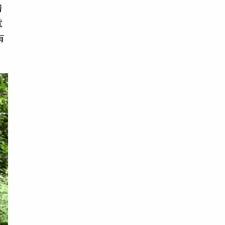
普
就
有