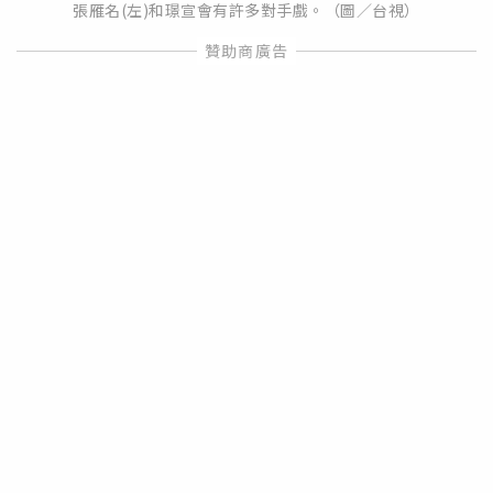
張雁名(左)和璟宣會有許多對手戲。（圖／台視）