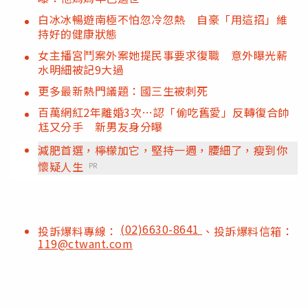
白冰冰暢遊南極不怕忽冷忽熱 自豪「用這招」維
持好的健康狀態
女主播宮鬥案外案她提民事要求復職 意外曝光薪
水明細被記9大過
更多最新熱門議題：國三生被刺死
百萬網紅2年離婚3次…認「偷吃舊愛」反轉復合帥
尪又分手 新男友身分曝
減肥首選，檸檬加它，堅持一週，腰細了，瘦到你
懷疑人生
PR
(02)6630-8641
投訴爆料專線：
、投訴爆料信箱：
119@ctwant.com