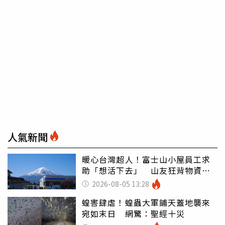
人氣新聞
暖心台灣超人！富士山小屋員工求
助「想活下去」 山友狂背物資上
山：台灣真的是寶島
2026-08-05 13:28
蝗害肆虐！蝗蟲大軍鋪天蓋地襲來
宛如末日 網驚：聖經十災