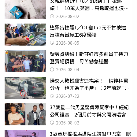
父親群組1句「8／8快到了」掀熱
議！ 10萬人笑翻：高鐵疏運也沒列
父親節
2026-08-02
逃票告性騷1／OL省172元不甘被逮
反控台鐵員工6度騷擾
2026-08-05
疑勞資糾紛！新莊好市多前員工持刀
登賣場頂樓 母苦勸急送醫
2026-08-04
陽交大教授殺害連襟案！ 精神科醫
分析「絕非為了爭產」：2年前就已言
行詭異
2026-07-22
37歲星二代男星驚傳陳屍家中！經紀
公司證實 2個月前才與父開演唱會
2026-08-02
3歲童玩搖搖馬遭陌生婦狠甩巴掌 瞎