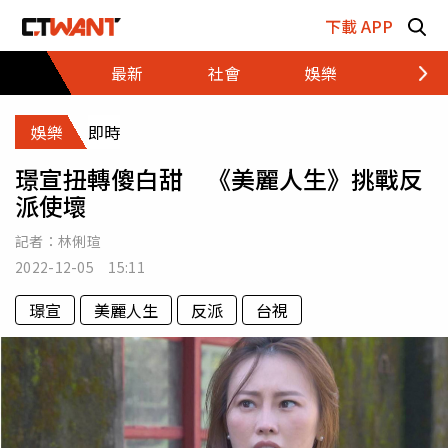
跳至主要內容區塊
下載 APP
最新
社會
娛樂
財經
娛樂
即時
璟宣扭轉傻白甜 《美麗人生》挑戰反
派使壞
記者：
林俐瑄
2022-12-05 15:11
璟宣
美麗人生
反派
台視