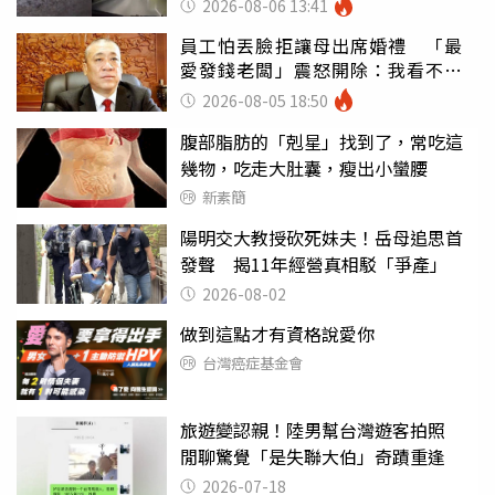
2026-08-06 13:41
員工怕丟臉拒讓母出席婚禮 「最
愛發錢老闆」震怒開除：我看不起
你
2026-08-05 18:50
腹部脂肪的「剋星」找到了，常吃這
幾物，吃走大肚囊，瘦出小蠻腰
新素簡
陽明交大教授砍死妹夫！岳母追思首
發聲 揭11年經營真相駁「爭產」
2026-08-02
做到這點才有資格說愛你
台灣癌症基金會
旅遊變認親！陸男幫台灣遊客拍照
閒聊驚覺「是失聯大伯」奇蹟重逢
2026-07-18