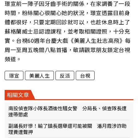
璟宣前一陣子因牙齒手術的關係，在家調養了一段
時間，粉絲關心很關心她的狀況，璟宣透露目前身
體都很好，只要定期回診就可以，也趁休息時上了
蘇格蘭威士忌認證課程，並考取相關證照，十分充
實。台視60週年台慶大戲《美麗人生壯志高飛》每
周一至周五晚間八點首播，敬請觀眾朋友鎖定台視
頻道。
璟宣
美麗人生
反派
台視
相關文章
南投偵查隊小隊長酒後性騷女警 分局長、偵查隊長遭
連帶懲處
副議長好慘！輸了鎮長選舉還可能被關 潘月霞涉詐助
理費遭聲押