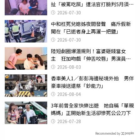
扯「被罵吃屎」遭法官打臉判5月須入
監
2026-07-30
中和枉死兒媳姊夜間發聲 痛斥假新
聞在「已逝者身上再灑一把鹽」
2026-07-30
陸短劇圈爆潛規則！富婆砸錢當女
主 狂加吻戲「伸舌咬唇」男演員崩
潰
2026-08-03
香車美人1／彭彭海邊秘境外拍 男伴
豪車接送還祭「鈔能力」
2026-08-04
3年前曾全家快樂出遊 她自稱「單親
媽媽」正開始新生活卻慘死公公刀下
2026-07-28
Recommended by