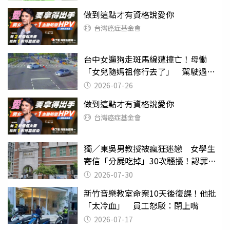
做到這點才有資格說愛你
台灣癌症基金會
台中女遛狗走斑馬線遭撞亡！母慟
「女兒隨媽祖修行去了」 駕駛過失
致死判9月
2026-07-26
做到這點才有資格說愛你
台灣癌症基金會
獨／東吳男教授被瘋狂迷戀 女學生
寄信「分屍吃掉」30次騷擾！認罪免
關
2026-07-30
新竹音樂教室命案10天後復課！他批
「太冷血」 員工怒駁：閉上嘴
2026-07-17