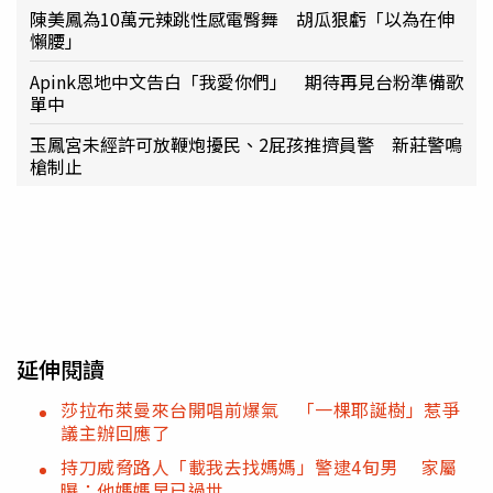
陳美鳳為10萬元辣跳性感電臀舞 胡瓜狠虧「以為在伸
懶腰」
Apink恩地中文告白「我愛你們」 期待再見台粉準備歌
單中
玉鳳宮未經許可放鞭炮擾民、2屁孩推擠員警 新莊警鳴
槍制止
延伸閱讀
莎拉布萊曼來台開唱前爆氣 「一棵耶誕樹」惹爭
議主辦回應了
持刀威脅路人「載我去找媽媽」警逮4旬男 家屬
曝：他媽媽早已過世