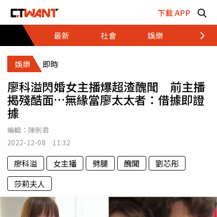
跳至主要內容區塊
下載 APP
最新
社會
娛樂
財經
娛樂
即時
廖科溢閃婚女主播爆超渣醜聞 前主播
揭殘酷面…無緣當廖太太者：借據即證
據
編輯：
陳俐君
2022-12-08 11:32
廖科溢
女主播
劈腿
醜聞
劉芯彤
莎莉夫人