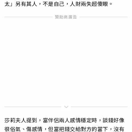
太」另有其人，不是自己，人財兩失超傻眼。
莎莉夫人提到，當伴侶兩人感情穩定時，談錢好像
很俗氣、傷感情，但當把錢交給對方的當下，沒有