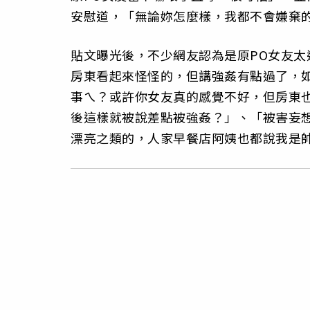
安慰道，「無論妳怎麼樣，我都不會嫌棄
貼文曝光後，不少網友認為是原PO女友
房東看起來怪怪的，但講強姦有點過了，
事ㄟ？或許你女友真的感覺不好，但房東
後這樣就被說差點被強姦？」、「被害妄
漂亮之類的，人家早餐店阿姨也都說我是