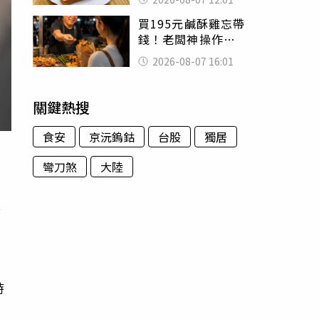
司」 半年後暴瘦
買195元鹹酥雞忘帶
嚇壞女兒
錢！老闆神操作
「倒找5元」 全網
2026-08-07 16:01
看哭：這就是台灣
關鍵熱搜
食安
京沅鎢鈷
台股
獨居
彎刀煞
大陸
他
，
時
見