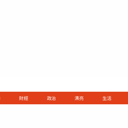
跳至主要內容區塊
治首頁
漂亮首頁
生活首頁
國際首頁
論壇
樂
財經
政治
漂亮
生活
焦點
美容
綜合
最新
新聞
人物
時尚
美旅
大陸
影音
評論
精品
健康