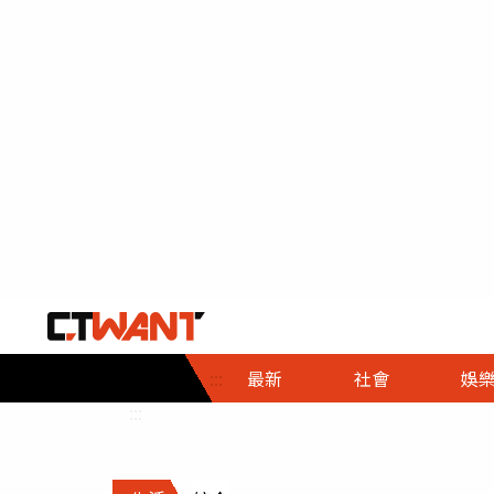
社會首頁
娛樂首頁
財經首頁
政
:::
最新
社會
娛
時事
即時
熱線
:::
直擊
大條
人物
調查
專題
３Ｃ