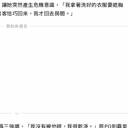
，讓她突然產生危機意識，「我拿著洗好的衣服要遮胸
房客恰巧回來，我才回去房間。」
再三強調，「我沒有被他碰，我很乾淨。」原PO則霸氣