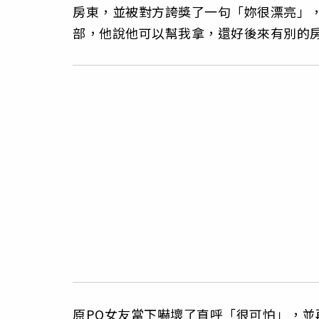
房東，並被對方誇獎了一句「妳很漂亮」
部，他說他可以幫我拿，還好後來有別的
原PO女友當下嚇壞了直呼「很可怕」，並