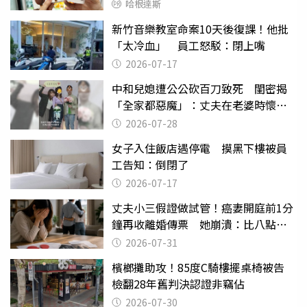
哈根達斯
新竹音樂教室命案10天後復課！他批
「太冷血」 員工怒駁：閉上嘴
2026-07-17
中和兒媳遭公公砍百刀致死 閨密揭
「全家都惡魔」：丈夫在老婆時懷孕
摔東西
2026-07-28
女子入住飯店遇停電 摸黑下樓被員
工告知：倒閉了
2026-07-17
丈夫小三假證做試管！癌妻開庭前1分
鐘再收離婚傳票 她崩潰：比八點檔
還扯
2026-07-31
檳榔攤助攻！85度C騎樓擺桌椅被告
檢翻28年舊判決認證非竊佔
2026-07-30