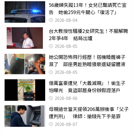
56歲婦失蹤13年！女兒已聲請死亡宣
告 她偷259元牛腱心「復活了」
2026-08-04
台大教授性騷擾2女研究生！不服解聘
2年爭4年 結局出爐
2026-08-05
她公開恐怖飛行經歷！搭機睡醒褲子
濕了 鄰座男趁熟睡猥褻還疑留體液
2026-08-05
億萬富豪遭兒「大義滅親」！偷生子
怕曝光 竟盜鄰居身份辦假證落戶
2026-08-06
母親過世當天提領206萬辦後事「父子
遭判刑」 律師：搶錢先下手是罪
2026-08-07