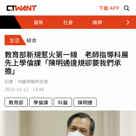
跳至主要內容區塊
下載 APP
最新
社會
娛樂
財經
生活
綜合
教育部新規惹火第一線 老師指導科展
先上學倫課「陳明通違規卻要我們承
擔」
記者：
中國時報林志成
2022-12-12 14:40
教育部
學倫課
科展
陳明通