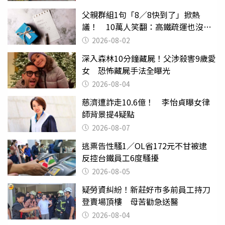
父親群組1句「8／8快到了」掀熱
議！ 10萬人笑翻：高鐵疏運也沒列
父親節
2026-08-02
深入森林10分鐘藏屍！父涉殺害9歲愛
女 恐怖藏屍手法全曝光
2026-08-04
慈濟遭詐走10.6億！ 李怡貞曝女律
師背景提4疑點
2026-08-07
逃票告性騷1／OL省172元不甘被逮
反控台鐵員工6度騷擾
2026-08-05
疑勞資糾紛！新莊好市多前員工持刀
登賣場頂樓 母苦勸急送醫
2026-08-04