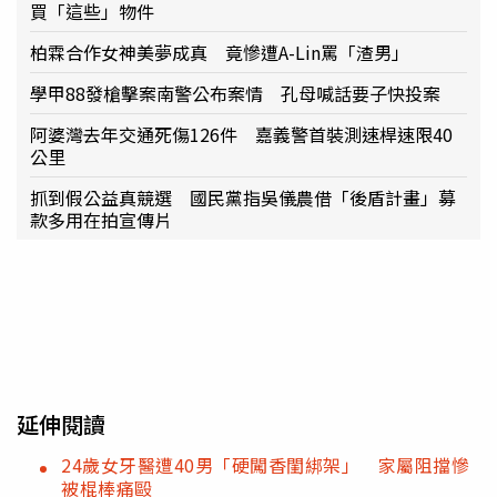
買「這些」物件
柏霖合作女神美夢成真 竟慘遭A-Lin罵「渣男」
學甲88發槍擊案南警公布案情 孔母喊話要子快投案
阿婆灣去年交通死傷126件 嘉義警首裝測速桿速限40
公里
抓到假公益真競選 國民黨指吳儀農借「後盾計畫」募
款多用在拍宣傳片
延伸閱讀
24歲女牙醫遭40男「硬闖香閨綁架」 家屬阻擋慘
被棍棒痛毆