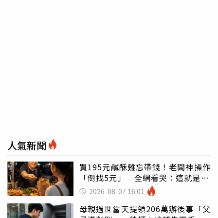
人氣新聞
買195元鹹酥雞忘帶錢！老闆神操作
「倒找5元」 全網看哭：這就是台
灣
2026-08-07 16:01
母親過世當天提領206萬辦後事「父