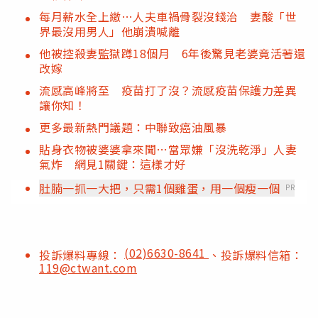
每月薪水全上繳…人夫車禍骨裂沒錢治 妻酸「世
界最沒用男人」他崩潰喊離
他被控殺妻監獄蹲18個月 6年後驚見老婆竟活著還
改嫁
流感高峰將至 疫苗打了沒？流感疫苗保護力差異
讓你知！
更多最新熱門議題：中聯致癌油風暴
貼身衣物被婆婆拿來聞…當眾嫌「沒洗乾淨」人妻
氣炸 網見1關鍵：這樣才好
肚腩一抓一大把，只需1個雞蛋，用一個瘦一個
PR
(02)6630-8641
投訴爆料專線：
、投訴爆料信箱：
119@ctwant.com