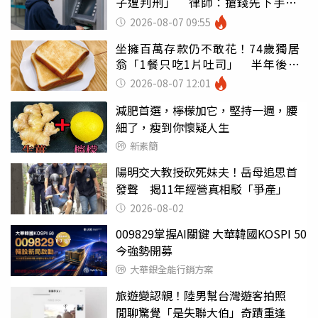
子遭判刑」 律師：搶錢先下手是
罪
2026-08-07 09:55
坐擁百萬存款仍不敢花！74歲獨居
翁「1餐只吃1片吐司」 半年後暴
瘦嚇壞女兒
2026-08-07 12:01
減肥首選，檸檬加它，堅持一週，腰
細了，瘦到你懷疑人生
新素簡
陽明交大教授砍死妹夫！岳母追思首
發聲 揭11年經營真相駁「爭產」
2026-08-02
009829掌握AI關鍵 大華韓國KOSPI 50
今強勢開募
大華銀全能行銷方案
旅遊變認親！陸男幫台灣遊客拍照
閒聊驚覺「是失聯大伯」奇蹟重逢