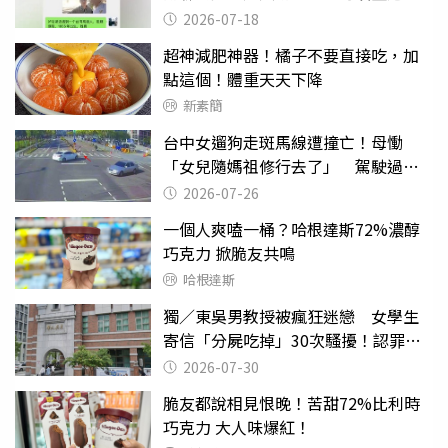
2026-07-18
超神減肥神器！橘子不要直接吃，加
點這個！體重天天下降
新素簡
台中女遛狗走斑馬線遭撞亡！母慟
「女兒隨媽祖修行去了」 駕駛過失
致死判9月
2026-07-26
一個人爽嗑一桶？哈根達斯72%濃醇
巧克力 掀脆友共鳴
哈根達斯
獨／東吳男教授被瘋狂迷戀 女學生
寄信「分屍吃掉」30次騷擾！認罪免
關
2026-07-30
脆友都說相見恨晚！苦甜72%比利時
巧克力 大人味爆紅！